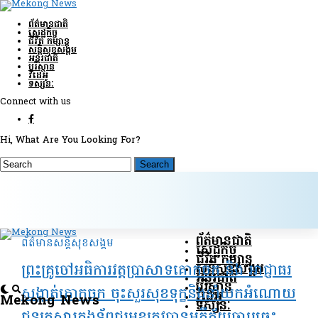
ព័ត៌មានជាតិ
សេដ្ឋកិច្ច
ជីវិត កម្សាន្ត
សន្តិសុខ​សង្គម
អន្តរជាតិ
បរិស្ថាន
វីដេអូ
ទស្សនៈ
Connect with us
Hi, What Are You Looking For?
ព័ត៌មានជាតិ
ព័ត៌មានសន្តិសុខ​សង្គម
សេដ្ឋកិច្ច
ជីវិត កម្សាន្ត
សន្តិសុខ​សង្គម
ព្រះគ្រូចៅអធិការវត្តប្រាសាទគោកចក និង អាជ្ញាធរ
អន្តរជាតិ
បរិស្ថាន
សង្កាត់គោកចក ចុះសួរសុខទុក្ខនិងនាំយកអំណោយ
វីដេអូ
Mekong News
ទស្សនៈ