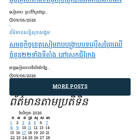
ជូនគ្រួសារកងទ័ពជួរមុខត្រូវបានអគ្គីភ័យឆាបឆេះ
សៀមរាប: ព្រះវិចិត្រវង្សា...
09/06/2026
ព័ត៌មានសន្តិសុខ​សង្គម
សមត្ថកិច្ចខេត្តសៀមរាបបង្ក្រាបបទល្មើសព្រៃឈើ
ចំនួន២២ទាំងទីតាំង នៅស្រុកជីក្រែង
ខេត្តសៀមរាប៖ទីតាំងកែច្នៃ...
09/06/2026
MORE POSTS
ព័ត៌មានតាមប្រតិទិន
ខែ​មិថុនា 2026
ច
អ
ព
ព្រ
សុ
ស
អា
1
2
3
4
5
6
7
8
9
10
11
12
13
14
15
16
17
18
19
20
21
22
23
24
25
26
27
28