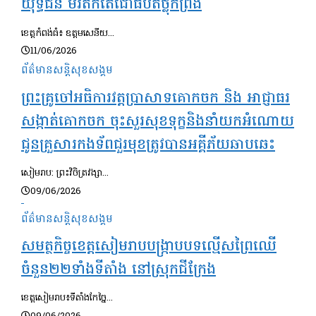
យុទ្ធជន មរតកតេជោធិបតីថ្លុកព្រីង
ខេត្តកំពង់ធំ៖ ឧត្តមសេនីយ...
11/06/2026
ព័ត៌មានសន្តិសុខ​សង្គម
ព្រះគ្រូចៅអធិការវត្តប្រាសាទគោកចក និង អាជ្ញាធរ
សង្កាត់គោកចក ចុះសួរសុខទុក្ខនិងនាំយកអំណោយ
ជូនគ្រួសារកងទ័ពជួរមុខត្រូវបានអគ្គីភ័យឆាបឆេះ
សៀមរាប: ព្រះវិចិត្រវង្សា...
09/06/2026
ព័ត៌មានសន្តិសុខ​សង្គម
សមត្ថកិច្ចខេត្តសៀមរាបបង្ក្រាបបទល្មើសព្រៃឈើ
ចំនួន២២ទាំងទីតាំង នៅស្រុកជីក្រែង
ខេត្តសៀមរាប៖ទីតាំងកែច្នៃ...