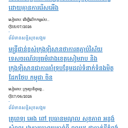
ដោយគ្មានការរើសអើង
សៀមរាប: ដើម្បីលើកកម្ពស់ប...
15/07/2026
ព័ត៌មានសន្តិសុខ​សង្គម
មន្ត្រីជាន់ខ្ពស់ក្រុងឡិសានថាការតភ្ជាប់វិស័យ
ទេសចរណ៍វប្បធម៌រវាងខេត្តសៀមរាប និង
ក្រុងឡិសានជាការគាំទ្របន្ថែមដល់ទំនាក់ទំនងមិត្ត
ដែកថែប កម្ពុជា ចិន
សៀមរាប: ក្រុមប្រតិភូមន្ត...
17/06/2026
ព័ត៌មានសន្តិសុខ​សង្គម
គ្រូពេទ្យ អេង ពៅ ប្រធានមណ្ឌល សុខភាព អន្លង់