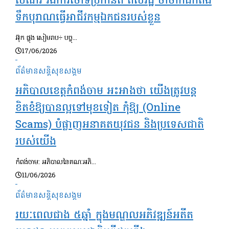
សំណរ រងការចោទប្រកាន់ពី ពលរដ្ឋ ថាចាក់ដីកំពង់
ទឹកបុរាណធ្វើអាជីវកម្មឯកជនរបស់ខ្លួន
អ៊ុក ផ្លុង សៀមរាប÷ បច្ចុ...
17/06/2026
ព័ត៌មានសន្តិសុខ​សង្គម
អភិបាលខេត្តកំពង់ចាម អះអាងថា យើងត្រូវបន្ត
ខិតខំឱ្យបានល្អទៅមុខទៀត កុំឱ្យ (Online
Scams) បំផ្លាញអនាគតយុវជន និងប្រទេសជាតិ
របស់យើង
កំពង់ចាម: អភិបាលនៃគណៈអភិ...
11/06/2026
ព័ត៌មានសន្តិសុខ​សង្គម
រយៈពេលជាង ៥ឆ្នាំ ក្នុងមណ្ឌលអភិវឌ្ឍន៍អតីត