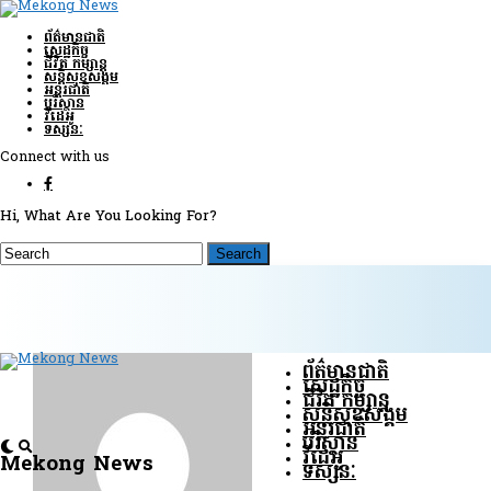
ព័ត៌មានជាតិ
សេដ្ឋកិច្ច
ជីវិត កម្សាន្ត
សន្តិសុខ​សង្គម
អន្តរជាតិ
បរិស្ថាន
វីដេអូ
ទស្សនៈ
Connect with us
Hi, What Are You Looking For?
ព័ត៌មានជាតិ
សេដ្ឋកិច្ច
ជីវិត កម្សាន្ត
សន្តិសុខ​សង្គម
អន្តរជាតិ
បរិស្ថាន
វីដេអូ
Mekong News
ទស្សនៈ