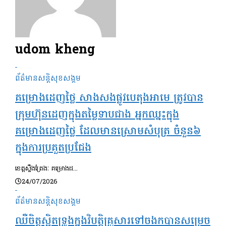
udom kheng
ព័ត៌មានសន្តិសុខ​សង្គម
គម្រោងដេញថ្លៃ សាងសងផ្លូវបេតុងអាមេ ត្រូវបាន
ក្រុមហ៊ុនដេញក្នុងតម្លៃទាបជាង អ្នកឈ្នះក្នុង
គម្រោងដេញថ្លៃ ដែលមានស្រោមសំបុត្រ ចំនួន៦
ក្នុងការប្រគួតប្រជែង
ខេត្តស្ទឹងត្រែងៈ គម្រោងដ...
24/07/2026
ព័ត៌មានសន្តិសុខ​សង្គម
ឈឺចិត្តស្អិតទ្រូងក្នុងវិបត្តិគ្រួសារទៅចងកបានសម្រេច