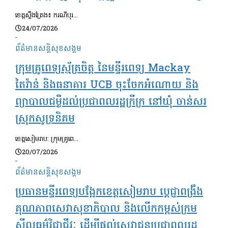
ខេត្តស្ទឹងត្រែង៖ ករណីបុរ...
24/07/2026
ព័ត៌មានសន្តិសុខ​សង្គម
ក្រុមគ្រូពេទ្យស្ម័ត្រចិត្ត នៃមន្ទីរពេទ្យ Mackay
តៃវ៉ាន់ និងធនាគារ UCB ចុះចែកអំណោយ និង
ព្យាបាលជម្ងឺដល់ប្រជាពលរដ្ឋក្រីក្រ នៅឃុំ ចាន់សរ
ស្រុកសូទ្រនិគម
ខេត្តសៀមរាប: ក្រុមគ្រូពេ...
20/07/2026
ព័ត៌មានសន្តិសុខ​សង្គម
ប្រធានមន្ទីរពេទ្យបង្អែកខេត្តសៀមរាប ប្ដេជ្ញាពង្រឹង
គុណភាពសេវាសុខាភិបាល និងលើកកម្ពស់ក្រម
សីលធម៌វិជ្ជាជីវៈ ដើម្បីផ្ដល់សេវាជូនប្រជាពលរដ្ឋ