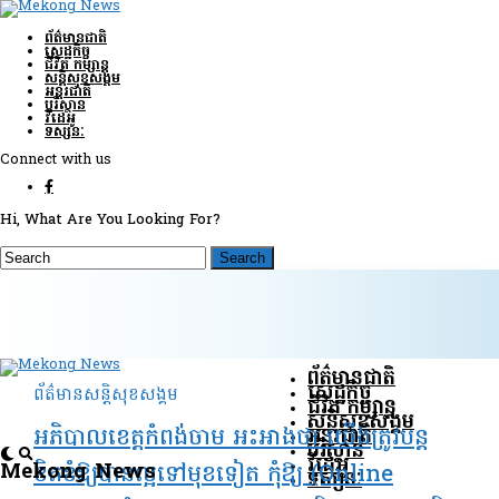
ព័ត៌មានជាតិ
សេដ្ឋកិច្ច
ជីវិត កម្សាន្ត
សន្តិសុខ​សង្គម
អន្តរជាតិ
បរិស្ថាន
វីដេអូ
ទស្សនៈ
Connect with us
Hi, What Are You Looking For?
ព័ត៌មានជាតិ
សេដ្ឋកិច្ច
ព័ត៌មានសន្តិសុខ​សង្គម
ជីវិត កម្សាន្ត
សន្តិសុខ​សង្គម
អន្តរជាតិ
អភិបាលខេត្តកំពង់ចាម អះអាងថា យើងត្រូវបន្ត
បរិស្ថាន
វីដេអូ
Mekong News
ខិតខំឱ្យបានល្អទៅមុខទៀត កុំឱ្យ (Online
ទស្សនៈ