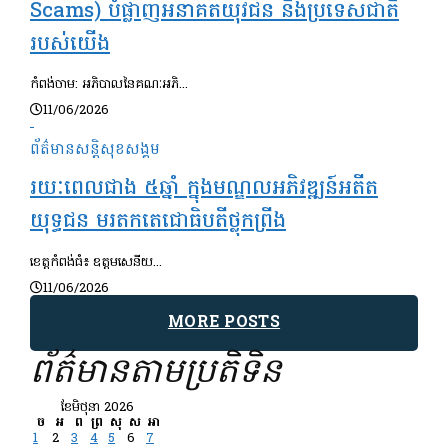
Scams) បំផ្លាញអនាគតយុវជន និងប្រទេសជាតិ
របស់យើង
កំពង់ចាម: អភិបាលនៃគណៈអភិ...
11/06/2026
ព័ត៌មានសន្តិសុខ​សង្គម
រយៈពេលជាង ៥ឆ្នាំ ក្នុងមណ្ឌលអភិវឌ្ឍន៍អតីត
យុទ្ធជន មរតកតេជោធិបតីថ្លុកព្រីង
ខេត្តកំពង់ធំ៖ ឧត្តមសេនីយ...
11/06/2026
MORE POSTS
ព័ត៌មានតាមប្រតិទិន
ខែ​មិថុនា 2026
ច
អ
ព
ព្រ
សុ
ស
អា
1
2
3
4
5
6
7