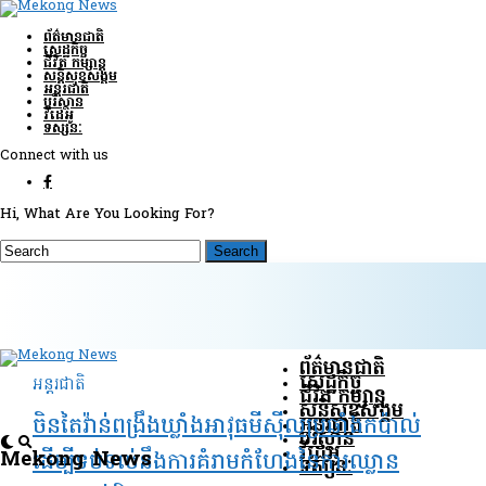
ព័ត៌មានជាតិ
សេដ្ឋកិច្ច
ជីវិត កម្សាន្ត
សន្តិសុខ​សង្គម
អន្តរជាតិ
បរិស្ថាន
វីដេអូ
ទស្សនៈ
Connect with us
Hi, What Are You Looking For?
ព័ត៌មានជាតិ
សេដ្ឋកិច្ច
អន្តរជាតិ
ជីវិត កម្សាន្ត
សន្តិសុខ​សង្គម
អន្តរជាតិ
ចិនតៃវ៉ាន់ពង្រឹងឃ្លាំងអាវុធមីស៊ីលប្រឆាំងកប៉ាល់
បរិស្ថាន
វីដេអូ
Mekong News
ដើម្បីទប់ទល់នឹងការគំរាមកំហែងនៃការឈ្លាន
ទស្សនៈ