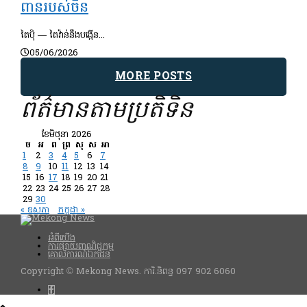
ពានរបស់ចិន
តៃប៉ិ — តៃវ៉ាន់នឹងបង្កើន...
05/06/2026
MORE POSTS
ព័ត៌មានតាមប្រតិទិន
ខែ​មិថុនា 2026
ច
អ
ព
ព្រ
សុ
ស
អា
1
2
3
4
5
6
7
8
9
10
11
12
13
14
15
16
17
18
19
20
21
22
23
24
25
26
27
28
29
30
« ឧសភា
កក្កដា »
អំពីយើង
ការផ្សាយពាណិជ្ជកម្ម
គោលការណ៍ឯកជន
Copyright © Mekong News. ការិ.និពន្ធ 097 902 6060