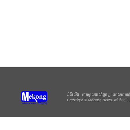
អំពីយើង
ការផ្សាយពាណិជ្ជកម្ម
គោលការណ
Copyright © Mekong News. ការិ.និពន្ធ 