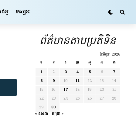
ីដេអូ
ទស្សនៈ
ព័ត៌មានតាមប្រតិទិន
ខែ​មិថុនា 2026
ច
អ
ព
ព្រ
សុ
ស
អា
1
2
3
4
5
6
7
8
9
10
11
12
13
14
15
16
17
18
19
20
21
22
23
24
25
26
27
28
29
30
« ឧសភា
កក្កដា »