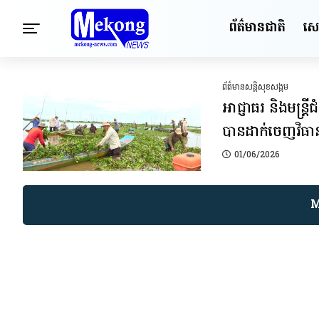
ព័ត៌មានជាតិ
សេដ្
ព័ត៌មានសន្តិសុខ​សង្គម
អាជ្ញាធរ និងមន្ត
បានដាក់ចេញវិធានក
01/06/2026
M