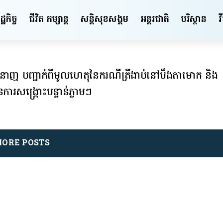
ឋកិច្ច
ជីវិត កម្សាន្ត
សន្តិសុខ​សង្គម
អន្តរជាតិ
បរិស្ថាន
វ
្រីជំនាញ បញ្ជាក់ពីមូលហេតុនៃករណីត្រីងាប់នៅបឹងតាមោក និង
ារសង្គ្រោះបន្ទាន់ភ្លាមៗ
ORE POSTS