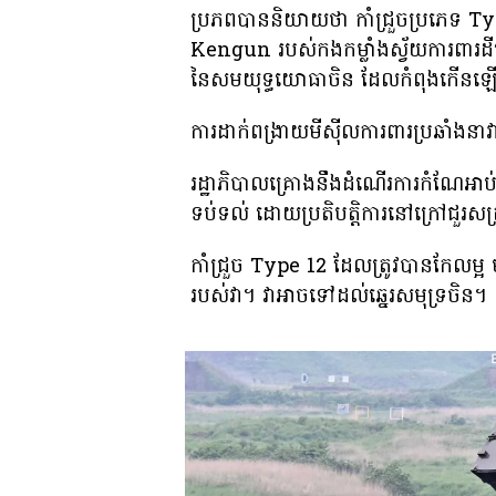
ប្រភពបាននិយាយថា កាំជ្រួចប្រភេទ Typ
Kengun របស់កងកម្លាំងស្វ័យការពារដីគ
នៃសមយុទ្ធយោធាចិន ដែលកំពុងកើនឡើ
ការដាក់ពង្រាយមីស៊ីលការពារប្រឆាំងនាវ
រដ្ឋាភិបាល​គ្រោង​នឹង​ដំណើរការ​កំណែ​អាប់ដ
ទប់ទល់ ដោយ​ប្រតិបត្តិការ​នៅ​ក្រៅ​ជួរ​សត
កាំជ្រួច Type 12 ដែលត្រូវបានកែលម្អ 
របស់វា។ វាអាចទៅដល់ឆ្នេរសមុទ្រចិន។