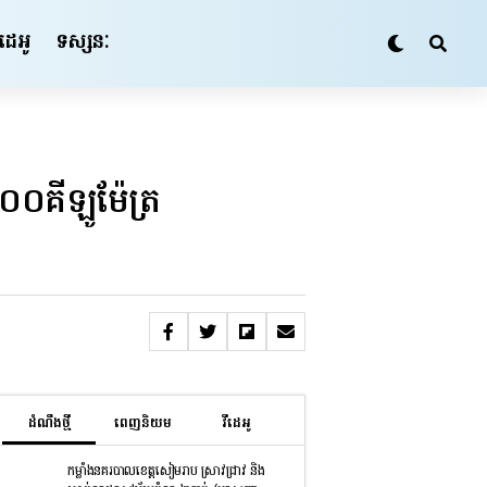
ីដេអូ
ទស្សនៈ
០គីឡូម៉ែត្រ
ដំណឹងថ្មី
ពេញនិយម
វីដេអូ
កម្លាំងនគរបាលខេត្តសៀមរាប ស្រាវជ្រាវ និង