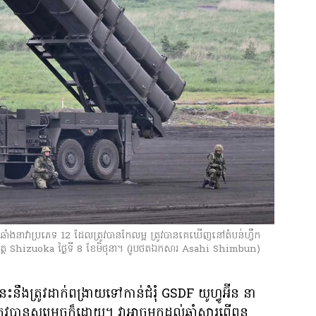
ចប្រឆាំងនាវាប្រភេទ 12 ដែលត្រូវបានកែលម្អ ត្រូវបានគេឃើញនៅតំបន់ហ្វឹក
ត្ត Shizuoka ថ្ងៃទី 8 ខែមិថុនា។ (រូបថតឯកសារ Asahi Shimbun)
ះនឹងត្រូវដាក់ពង្រាយទៅកាន់ជំរុំ GSDF យូហ្វូអ៊ីន នា
រូវបានសម្រេចក៏ដោយ។ វាអាចមកដល់ឆ្នាំសារពើពន្ធ