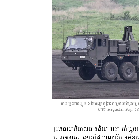
រថយន្ដដឹកជញ្ជូន និងបាញ់បង្ហោះសម្រាប់កាំជ្រួ
ហាត់ Higashi-Fuji ខេ
ប្រភពរដ្ឋាភិបាលបាននិយាយថា កាំជ្រួចនេ
ពេលអនាគត ទោះបីជាកាលបរិច្ឆេទមិនត្