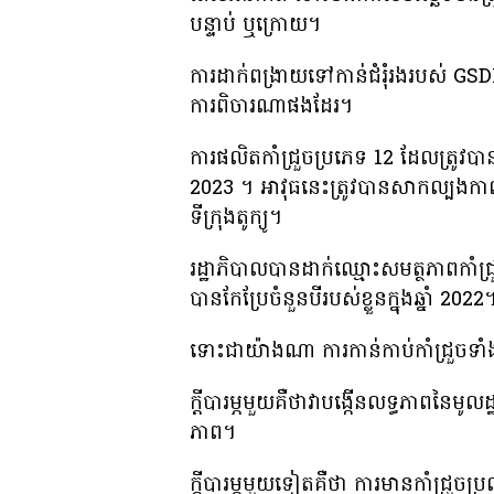
បន្ទាប់ ឬក្រោយ។
ការដាក់ពង្រាយទៅកាន់ជំរុំរងរបស់ GSD
ការពិចារណាផងដែរ។
ការផលិតកាំជ្រួចប្រភេទ 12 ដែលត្រូវបានធ
2023 ។ អាវុធនេះត្រូវបានសាកល្បងកា
ទីក្រុងតូក្យូ។
រដ្ឋាភិបាល​បាន​ដាក់​ឈ្មោះ​សមត្ថភាព​កាំជ្
បាន​កែប្រែ​ចំនួន​បី​របស់ខ្លួន​ក្នុង​ឆ្នាំ 2022
ទោះ​ជា​យ៉ាង​ណា ការ​កាន់​កាប់​កាំជ្រួច​ទាំង​ន
ក្តីបារម្ភមួយគឺថាវាបង្កើនលទ្ធភាពនៃម
ភាព។
ក្តីបារម្ភមួយទៀតគឺថា ការមានកាំជ្រួចប្រ