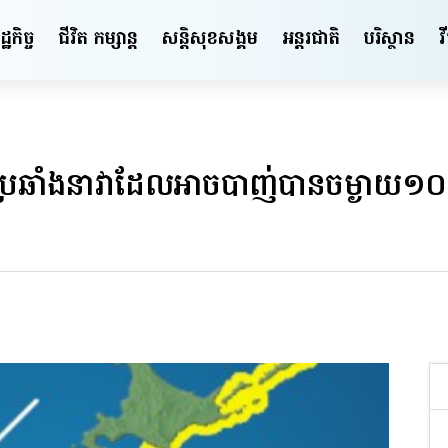
ឋកិច្ច
ជីវិត កម្សាន្ត
សន្តិសុខ​សង្គម
អន្តរជាតិ
បរិស្ថាន
វ
លប្រឆាំងនាវាដែលអាចបាញ់បានចម្ងាយ១០០