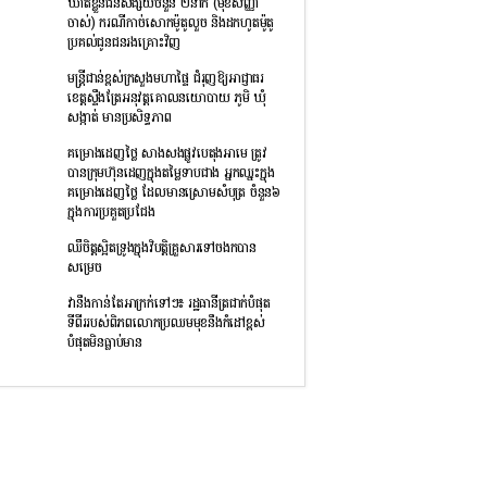
ឃាត់ខ្លួនជនសង្ស័យចំនួន ២នាក់ (មុខសញ្ញា
ចាស់) ករណីកាច់សោកម៉ូតូលួច និងដកហូតម៉ូតូ
ប្រគល់ជូនជនរងគ្រោះវិញ
មន្រ្តីជាន់ខ្ពស់ក្រសួងមហាផ្ទៃ ជំរុញឱ្យអាជ្ញាធរ
ខេត្តស្ទឹងត្រែអនុវត្តគោលនយោបាយ ភូមិ ឃុំ
សង្កាត់ មានប្រសិទ្ធភាព
គម្រោងដេញថ្លៃ សាងសងផ្លូវបេតុងអាមេ ត្រូវ
បានក្រុមហ៊ុនដេញក្នុងតម្លៃទាបជាង អ្នកឈ្នះក្នុង
គម្រោងដេញថ្លៃ ដែលមានស្រោមសំបុត្រ ចំនួន៦
ក្នុងការប្រគួតប្រជែង
ឈឺចិត្តស្អិតទ្រូងក្នុងវិបត្តិគ្រួសារទៅចងកបាន
សម្រេច
វានឹងកាន់តែអាក្រក់ទៅៗ៖ រដ្ឋធានីត្រជាក់បំផុត
ទីពីររបស់ពិភពលោកប្រឈមមុខនឹងកំដៅខ្ពស់
បំផុតមិនធ្លាប់មាន