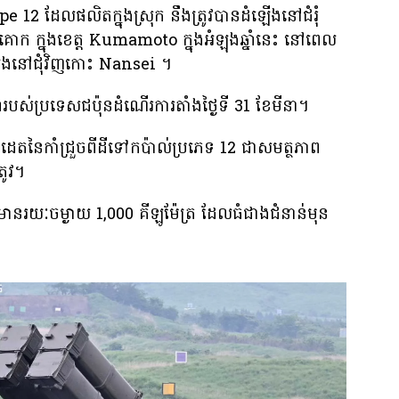
e 12 ដែលផលិតក្នុងស្រុក នឹងត្រូវបានដំឡើងនៅជំរុំ
ោក ក្នុងខេត្ត Kumamoto ក្នុងអំឡុងឆ្នាំនេះ នៅពេល
ងនៅជុំវិញកោះ Nansei ។
ារបស់ប្រទេសជប៉ុនដំណើរការតាំងថ្ងៃទី 31 ខែមីនា។
េត​នៃ​កាំជ្រួច​ពី​ដី​ទៅ​កប៉ាល់​ប្រភេទ 12 ជា​សមត្ថភាព​
្រូវ។
មានរយៈចម្ងាយ 1,000 គីឡូម៉ែត្រ ដែលធំជាងជំនាន់មុន