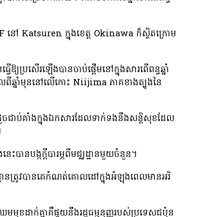
F នៅ Katsuren ក្នុងខេត្ត Okinawa ក៏ស្ថិតក្រោម
្វើឱ្យប្រសើរឡើងបានចាប់ផ្តើមនៅក្នុងសារពើពន្ធឆ្នាំ
លពីឆ្នាំមុននៅលើកោះ Niijima ភាគខាងត្បូងនៃ
រួច​ជាប់​គាំង​ក្នុង​ឯកសារ​ដែល​ទាក់ទង​នឹង​សន្តិសុខ​ដែល​
។
េះ​បាន​បង្ក​ក្តី​បារម្ភ​ពី​មជ្ឈដ្ឋាន​មួយ​ចំនួន។
ូលដ្ឋានត្រូវបានគេកំណត់គោលដៅក្នុងអំឡុងពេលមានអរិ
ឈមមុខដាក់គ្នាគឺផ្ទុយនឹងរដ្ឋធម្មនុញ្ញរបស់ប្រទេសជប៉ុន