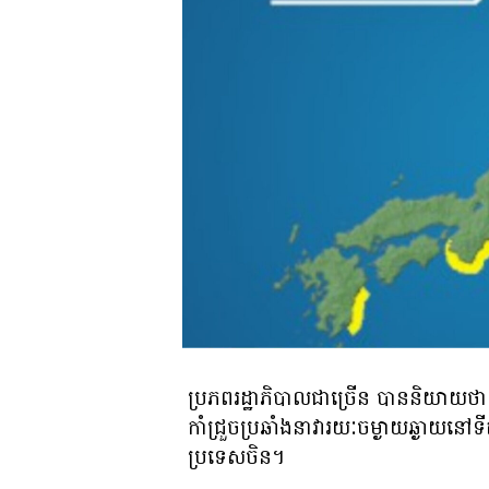
ប្រភពរដ្ឋាភិបាលជាច្រើន បាននិយាយថា
កាំជ្រួចប្រឆាំងនាវារយៈចម្ងាយឆ្ងាយន
ប្រទេសចិន។