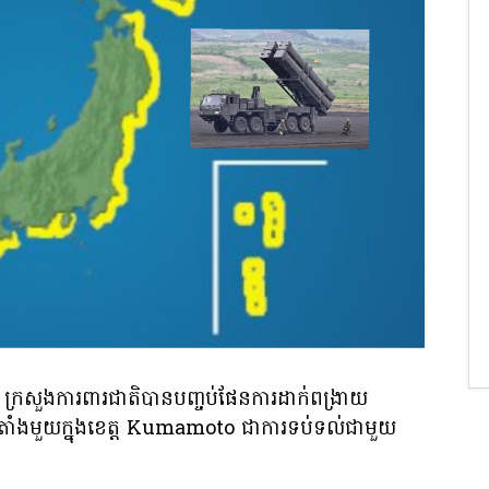
 ក្រសួងការពារជាតិបានបញ្ចប់ផែនការដាក់ពង្រាយ
ៅទីតាំងមួយក្នុងខេត្ត Kumamoto ជាការទប់ទល់ជាមួយ