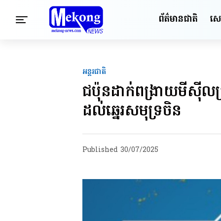
ព័ត៌មានជាតិ
សេដ្
អន្តរជាតិ
ជប៉ុនដាក់ពង្រាយមីស៊ី
ដល់ឆ្នេរសមុទ្រចិន
Published
30/07/2025