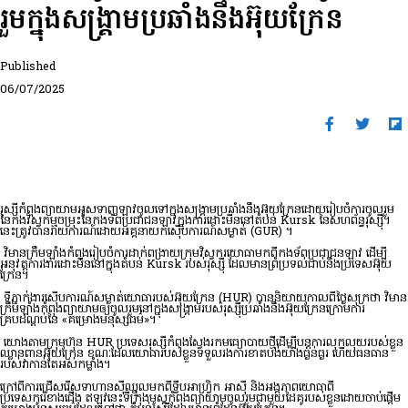
រួមក្នុងសង្គ្រាមប្រឆាំងនឹងអ៊ុយក្រែន
Published
06/07/2025
រុស្សីកំពុងព្យាយាមអូសទាញឡាវចូលទៅក្នុងសង្រ្គាមប្រឆាំងនឹងអ៊ុយក្រែនដោយរៀបចំការចូលរួម
នៃកងវិស្វកម្មចម្រុះនៃកងទ័ពប្រជាជនឡាវក្នុងការដោះមីននៅតំបន់ Kursk នៃសហព័ន្ធរុស្ស៊ី។
នេះត្រូវបានរាយការណ៍ដោយអគ្គនាយកស៊ើបការណ៍សម្ងាត់ (GUR) ។
វិមានក្រឹមឡាំងកំពុងរៀបចំការដាក់ពង្រាយក្រុមវិស្វករយោធាមកពីកងទ័ពប្រជាជនឡាវ ដើម្បី
អនុវត្តការងារដោះមីននៅក្នុងតំបន់ Kursk របស់រុស្ស៊ី ដែលមានព្រំប្រទល់ជាប់នឹងប្រទេសអ៊ុយ
ក្រែន។
ទីភ្នាក់ងារស៊ើបការណ៍សម្ងាត់យោធារបស់អ៊ុយក្រែន (HUR) បាននិយាយកាលពីថ្ងៃសុក្រថា វិមាន
ក្រឹមឡាំងកំពុងព្យាយាមឲ្យចូលរួមនៅក្នុងសង្គ្រាមរបស់រុស្ស៊ីប្រឆាំងនឹងអ៊ុយក្រែនក្រោមការ
គ្របដណ្តប់នៃ «គម្រោងមនុស្សធម៌»។
យោងតាមក្រុមហ៊ុន HUR ប្រទេសរុស្ស៊ីកំពុងស្វែងរកមធ្យោបាយថ្មីដើម្បីបន្តការលុកលុយរបស់ខ្លួន
ឈ្លានពានអ៊ុយក្រែន ខណៈដែលយោធារបស់ខ្លួនទទួលរងការខាតបង់យ៉ាងធ្ងន់ធ្ងរ ហើយធនធាន
របស់វាកាន់តែអស់កម្លាំង។
ក្រៅពីការជ្រើសរើសទាហានស៊ីឈ្នួលមកពីទ្វីបអាហ្រ្វិក អាស៊ី និងអង្គភាពយោធាពី
ប្រទេសកូរ៉េខាងជើង ឥឡូវនេះទីក្រុងមូស្គូកំពុងព្យាយាមចូលរួមជាមួយដៃគូរបស់ខ្លួនដោយចាប់ផ្តើម