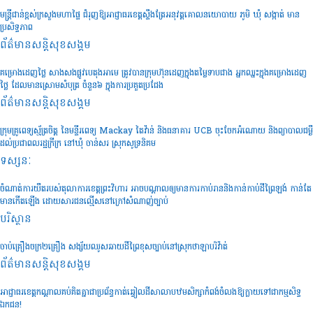
មន្រ្តីជាន់ខ្ពស់ក្រសួងមហាផ្ទៃ ជំរុញឱ្យអាជ្ញាធរខេត្តស្ទឹងត្រែអនុវត្តគោលនយោបាយ ភូមិ ឃុំ សង្កាត់ មាន
ប្រសិទ្ធភាព
ព័ត៌មានសន្តិសុខ​សង្គម
គម្រោងដេញថ្លៃ សាងសងផ្លូវបេតុងអាមេ ត្រូវបានក្រុមហ៊ុនដេញក្នុងតម្លៃទាបជាង អ្នកឈ្នះក្នុងគម្រោងដេញ
ថ្លៃ ដែលមានស្រោមសំបុត្រ ចំនួន៦ ក្នុងការប្រគួតប្រជែង
ព័ត៌មានសន្តិសុខ​សង្គម
ក្រុមគ្រូពេទ្យស្ម័ត្រចិត្ត នៃមន្ទីរពេទ្យ Mackay តៃវ៉ាន់ និងធនាគារ UCB ចុះចែកអំណោយ និងព្យាបាលជម្ងឺ
ដល់ប្រជាពលរដ្ឋក្រីក្រ នៅឃុំ ចាន់សរ ស្រុកសូទ្រនិគម
ទស្សនៈ
ចំណាត់ការយឺតរបស់តុលាការខេត្តព្រះវិហារ អាចបណ្តាលឲ្យមានការកាប់រាននិងកាន់កាប់ដីព្រៃឡង់ កាន់តែ
មានកើតឡើង ដោយសារជនល្មើសនៅក្រៅសំណាញ់ច្បាប់
បរិស្ថាន
ចាប់គ្រឿងចក្រ២គ្រឿង សង្ស័យឈូសឆាយដីព្រៃខុសច្បាប់នៅស្រុកថាឡាបរិវ៉ាត់
ព័ត៌មានសន្តិសុខ​សង្គម
អាជ្ញាធរខេត្តកណ្តាលគប់គិតគ្នាជាប្រព័ន្ធកាត់ឆ្វៀលដីសាលាបឋមសិក្សាកំពង់ចំលងឱ្យក្លាយទៅជាកម្មសិទ្ធ
ឯកជន!