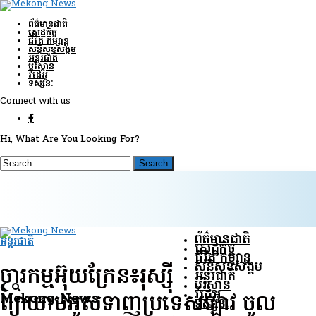
ព័ត៌មានជាតិ
សេដ្ឋកិច្ច
ជីវិត កម្សាន្ត
សន្តិសុខ​សង្គម
អន្តរជាតិ
បរិស្ថាន
វីដេអូ
ទស្សនៈ
Connect with us
Hi, What Are You Looking For?
ព័ត៌មានជាតិ
អន្តរជាតិ
សេដ្ឋកិច្ច
ជីវិត កម្សាន្ត
សន្តិសុខ​សង្គម
ចារកម្មអ៊ុយក្រែន៖រុស្ស៊ី
អន្តរជាតិ
បរិស្ថាន
វីដេអូ
Mekong News
ព្យាយាមអូសទាញប្រទេសឡាវ ចូល
ទស្សនៈ