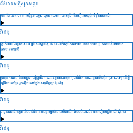
ព័ត៌មានសន្តិសុខ​សង្គម
មេធាវីអះអាងថា ការឃុំខ្លួនឈ្មោះ ស្វាង សៅគា ភេទស្រី គឺជារឿងអយុត្តិធម៌ខ្លាំងណាស់!
វីដេអូ
រដ្ឋាភិបាលថៃប្រកាសថា ព្រំដែនស្ងាប់ស្ងាត់ តែមេទ័ពភូមិភាគ២ថៃ Boonsin ប្រកាសចង់វាយយក
ប្រាសាទតាក្របី
វីដេអូ
ក្រសួងការងារ និងបណ្ដុះបណ្វិជ្ជាជីវៈចុះអនុស្សរណៈជាមួយមូលនិធិការងារអន្ដរជាតិជប៉ុន (JILAF) ដើម្បី
ពង្រឹងការគាំទ្រអ្នកធ្វើការនៅក្នុងសេដ្ឋកិច្ចក្រៅប្រព័ន្ធ
វីដេអូ
អាជ្ញាធរជាតិអប្សរា នឹងចាត់វិធានការផ្លូវច្បាប់ដោយមិនលើកលែងចំពោះជំទាវឧកញ៉ាបណ្ឌិត លី អ៊ុំអេង
វីដេអូ