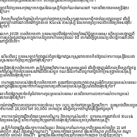
គម្រោងមនុស្សធម៌ដែលហៅថា តំបន់រុស្ស៊ីដែលមានព្រំដែនអ៊ុយក្រែន។
ឡាវគឺជាប្រទេសចុងក្រោយបង្អស់ដែលរុស្ស៊ីកំពុងកំណត់គោលដៅ ។នេះបើយោងតាមមន្ត្រីអ៊ុយ
ក្រែន។
វិមានក្រឹមឡាំងកំពុងរៀបចំការដាក់ពង្រាយក្រុមវិស្វករយោធាមកពីកងទ័ពប្រជាជនឡាវ ដើម្បី
អនុវត្តការងារដោះមីននៅក្នុងតំបន់ Kursk របស់រុស្ស៊ី ដែលមានព្រំប្រទល់ជាប់នឹងប្រទេសអ៊ុយ
ក្រែន។
លោក HUR បាននិយាយថា ប្រទេសឡាវពឹងផ្អែកយ៉ាងខ្លាំងលើជំនួយបរទេស ហើយបានបង្ហាញពី
ការត្រៀមខ្លួនជាស្រេចក្នុងការបញ្ជូនទាហានរហូតដល់ 50 នាក់ដើម្បីជួយដល់ប្រតិបត្តិការដោះមីន
នៅក្នុងតំបន់។
លើសពីនេះ ប្រទេសឡាវកំពុងផ្តល់ជំនួយផ្នែកវេជ្ជសាស្រ្តដោយឥតគិតថ្លៃដល់ទាហានរុស្ស៊ីដែលរង
របួសពេលកំពុងប្រយុទ្ធនៅអ៊ុយក្រែន។
មន្ត្រីអ៊ុយក្រែននិយាយថា រុស្ស៊ីកំពុងប្រើវោហាសាស្ត្រមនុស្សធម៌ ដើម្បីបង្ហាញអំពីភាពត្រឹមត្រូវនៃវត្ត
មានរបស់កងទ័ពបរទេសនៅលើដីរបស់ខ្លួន ខណៈដែលការពិតពួកគេជួយគាំទ្រសង្គ្រាមរបស់រុស្ស៊ី
ប្រឆាំងនឹងអ៊ុយក្រែន។
ចារកម្មយោធារបស់អ៊ុយក្រែននិយាយថា ខ្លួននៅតែបន្តចងក្រងឯកសារអំពីការចូលរួមរបស់បរទេស
នៅក្នុងអ្វីដែលខ្លួនហៅថាការឈ្លានពានប្រដាប់អាវុធរបស់រុស្ស៊ីប្រឆាំងនឹងអ៊ុយក្រែន។
នេះ​គឺ​ជា​ផ្នែក​មួយ​នៃ​គំរូ​ធំ​ជាង​ការ​ចូល​រួម​របស់​បរទេស នេះ​បើ​តាម​ការ​របាយការណ៍ចារកម្មរបស់​
យោធាអ៊ុយក្រែន។
កូរ៉េ​ខាង​ជើង​បាន​បញ្ជូន​ទាហាន​ប្រហែល ១១ ០០០ នាក់​ទៅ​ជួយ​រុស្ស៊ី​រួច​ហើយ។ ខ្លួនគ្រោងនឹងបញ្ជូន
ទាហានពី 25,000 ទៅ 30,000 នាក់ទៀត ដើម្បីគាំទ្រកងកម្លាំងរុស្ស៊ីនៅជួរមុខ។
ទាហានកូរ៉េខាងជើងទាំងនេះរួមមានវិស្វករ និងកម្មករសំណង់។ ពួកគេ​សកម្ម​នៅ​តំបន់ Kursk
នៃ​ប្រទេស​រុស្ស៊ី ហើយ​កំពុង​ប្រយុទ្ធ​នៅ​តំបន់​អ៊ុយក្រែន​ដែល​គ្រប់គ្រង​ដោយ​រុស្ស៊ី។
រុស្សីក៏កំពុងជ្រើសរើសទាហានស៊ីឈ្នួល និងពលករចំណាកស្រុកពីប្រទេសយ៉ាងតិច 21 នៅ
អាហ្វ្រិក អាស៊ី និងអាស៊ីកណ្តាល។ ប្រទេសទាំងនេះរួមមាន អ៊ូសបេគីស្ថាន តាជីគីស្ថាន ឥណ្ឌា
គុយបា នេប៉ាល់ និងស៊ីរី។ អ្នកជ្រើសរើសជាច្រើនត្រូវបានបោកបញ្ឆោត ឬបង្ខំឱ្យប្រយុទ្ធ។