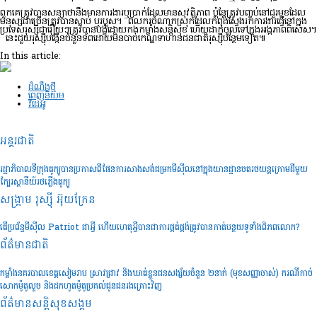
ពួកគេ​ត្រូវ​បាន​សន្យា​ថា​នឹង​មាន​ការងារ​ឬ​ប្រាក់​ដែល​មាន​សុវត្ថិភាព ប៉ុន្តែ​ត្រូវ​បញ្ចប់​នៅ​ជួរ​មុខ​ដែល​
មនុស្ស​ជា​ច្រើន​ត្រូវ​បាន​ស្លាប់ ឬ​របួស។ ពលករចំណាកស្រុកដែលកំពុងស្វែងរកការងារធ្វើនៅក្នុង
ប្រទេសរុស្ស៊ីជារឿយៗត្រូវបានបង្ខំដោយកងកម្លាំងសន្តិសុខ ហើយដាក់ចូលទៅក្នុងអង្គភាពពិសេស។
នេះ​ជួយ​រុស្ស៊ី​បង្កើន​ចំនួន​ទ័ព​ដោយ​មិន​បាច់​កេណ្ឌទាហាន​ជនជាតិ​រុស្ស៊ី​បន្ថែម​ទៀត៕
In this article:
ដំណឹងថ្មី
ពេញនិយម
វីដេអូ
អន្តរជាតិ
រដ្ឋាភិបាលទីក្រុងតូក្យូបានប្រកាសពីផែនការសាងសង់ជម្រកមីស៊ីលនៅក្នុងយានដ្ឋានចតរថយន្តក្រោមដីមួយ
ក្បែរស្ថានីយ៍រថភ្លើងតូក្យូ
សង្គ្រាម រុស្ស៊ី អ៊ុយក្រែន
តើប្រព័ន្ធមីស៊ីល Patriot ជាអ្វី ហើយហេតុអ្វីបានជាការផ្គត់ផ្គង់ត្រូវបានកាត់បន្ថយទូទាំងពិភពលោក?
ព័ត៌មានជាតិ
កម្លាំងនគរបាលខេត្តសៀមរាប ស្រាវជ្រាវ និងឃាត់ខ្លួនជនសង្ស័យចំនួន ២នាក់ (មុខសញ្ញាចាស់) ករណីកាច់
សោកម៉ូតូលួច និងដកហូតម៉ូតូប្រគល់ជូនជនរងគ្រោះវិញ
ព័ត៌មានសន្តិសុខ​សង្គម