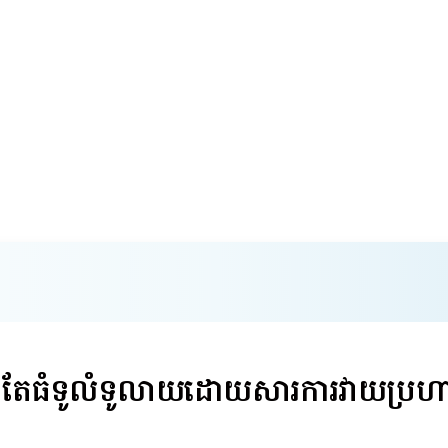
ន់តែធំទូលំទូលាយដោយសារការវាយប្រហារ