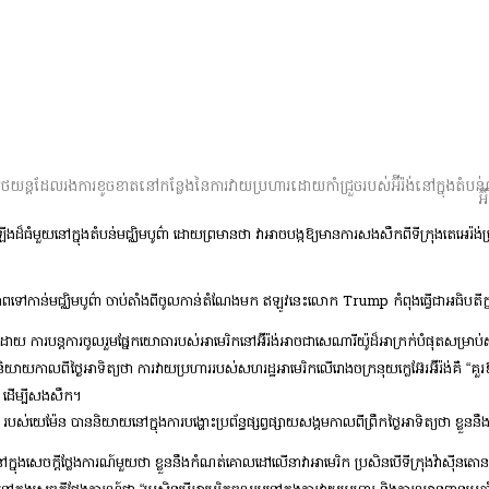
តរថយន្តដែលរងការខូចខាតនៅកន្លែងនៃការវាយប្រហារដោយកាំជ្រួចរបស់អ៊ីរ៉ង់នៅក្នុងតំប
អ
៏ធំមួយនៅក្នុងតំបន់មជ្ឈិមបូព៌ា ដោយព្រមានថា វាអាចបង្កឱ្យមានការសងសឹកពីទីក្រុងតេអេរ៉ង
ៅកាន់មជ្ឈិមបូព៌ា ចាប់តាំងពីចូលកាន់តំណែងមក ឥឡូវនេះលោក Trump កំពុងធ្វើជាអធិបតីក្នុង
យ ការបន្តការចូលរួមផ្នែកយោធារបស់អាមេរិកនៅអ៊ីរ៉ង់អាចជាសេណារីយ៉ូដ៏អាក្រក់បំផុតសម្រាប
ាយកាលពីថ្ងៃអាទិត្យថា ការវាយប្រហាររបស់សហរដ្ឋអាមេរិកលើរោងចក្រនុយក្លេអ៊ែរអ៊ីរ៉ង់គឺ “គួ
់” ដើម្បីសងសឹក។
ែន បាននិយាយនៅក្នុងការបង្ហោះប្រព័ន្ធផ្សព្វផ្សាយសង្គមកាលពីព្រឹកថ្ងៃអាទិត្យថា ខ្លួ
ងសេចក្តីថ្លែងការណ៍មួយថា ខ្លួននឹងកំណត់គោលដៅលើនាវាអាមេរិក ប្រសិនបើទីក្រុងវ៉ាស៊ីនតោន វ