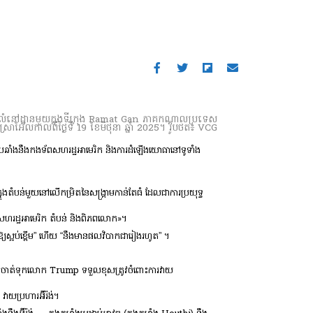
ន់លំនៅដ្ឋានមួយក្នុងទីក្រុង Ramat Gan ភាគកណ្តាលប្រទេស
៊ីស្រាអែលកាលពីថ្ងៃទី 19 ខែមិថុនា ឆ្នាំ 2025។ រូបថត៖ VCG
់ប្រឆាំងនឹងកងទ័ពសហរដ្ឋអាមេរិក និងការដំឡើងយោធានៅទូទាំង
តំបន់មួយនៅលើកម្រិតនៃសង្គ្រាមកាន់តែធំ ដែលជាការប្រយុទ្ធ
់សហរដ្ឋអាមេរិក តំបន់ និងពិភពលោក»។
រឱ្យស្អប់ខ្ពើម” ហើយ “នឹងមានផលវិបាកជារៀងរហូត” ។
ននឹងចាត់ទុកលោក Trump ទទួលខុសត្រូវចំពោះការវាយ
ាយប្រហារអ៊ីរ៉ង់។