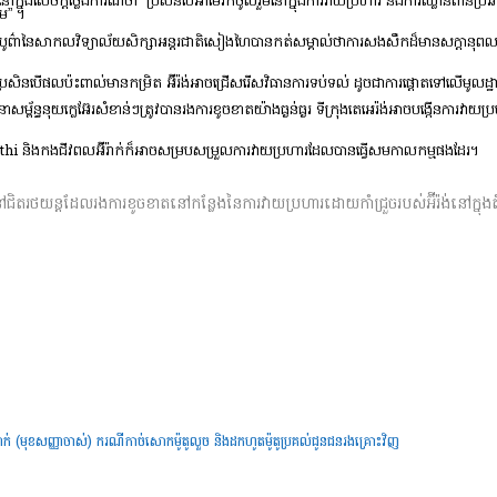
ចក្តីថ្លែងការណ៍ថា “ប្រសិនបើអាមេរិកចូលរួមនៅក្នុងការវាយប្រហារ និងការឈ្លានពានប្រឆាំងនឹ
ហម” ។
មបូព៌ានៃសាកលវិទ្យាល័យសិក្សាអន្តរជាតិសៀងហៃបានកត់សម្គាល់ថាការសងសឹកដ៏មានសក្តានុពលរប
បើផលប៉ះពាល់មានកម្រិត អ៊ីរ៉ង់អាចជ្រើសរើសវិធានការទប់ទល់ ដូចជាការផ្តោតទៅលើមូលដ្ឋានទ័ព
្ធនុយក្លេអ៊ែរសំខាន់ៗត្រូវបានរងការខូចខាតយ៉ាងធ្ងន់ធ្ងរ ទីក្រុងតេអេរ៉ង់អាចបង្កើនការវាយ
Houthi និងកងជីវពលអ៊ីរ៉ាក់ក៏អាចសម្របសម្រួលការវាយប្រហារដែលបានធ្វើសមកាលកម្មផងដែរ។
ៅជិតរថយន្តដែលរងការខូចខាតនៅកន្លែងនៃការវាយប្រហារដោយកាំជ្រួចរបស់អ៊ីរ៉ង់នៅក្នុង
នាក់ (មុខសញ្ញាចាស់) ករណីកាច់សោកម៉ូតូលួច និងដកហូតម៉ូតូប្រគល់ជូនជនរងគ្រោះវិញ