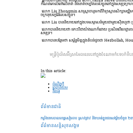
អ្នកនាំពាក្យយោធា Houthi លោក Yahya Sarea បាននិយាយនៅក្នុងសេ
កំណត់គោលដៅលើនាវា និងនាវាចម្បាំងរបស់ខ្លួននៅក្នុងសមុទ្រក្រ
លោក Liu Zhongmin សាស្ត្រាចារ្យមកពីវិទ្យាស្ថានសិក្សាមជ្ឈិ
ចក្រនុយក្លេអ៊ែររបស់ខ្លួន។
លោក Liu បាននិយាយនៅក្នុងបទសម្ភាសន៍មួយជាមួយស៊ីនហួថា ប្រសិន
លោកបាននិយាយថា ទោះបីជាយ៉ាងណាក៏ដោយ ប្រសិនបើហេដ្ឋារចនាសម្ព័ន
សមុទ្រ។
លោកបានបន្ថែមថា សម្ព័ន្ធមិត្តក្នុងតំបន់ដូចជា Hezbollah, 
មន្ត្រីប៉ូលិសអ៊ីស្រាអែលឈរនៅក្នុងចំណោមកំទេចកំទីន
In this article:
ដំណឹងថ្មី
ពេញនិយម
វីដេអូ
ព័ត៌មានជាតិ
កម្លាំងនគរបាលខេត្តសៀមរាប ស្រាវជ្រាវ និងឃាត់ខ្លួនជនសង្ស័យចំនួន ២
ព័ត៌មានសន្តិសុខ​សង្គម