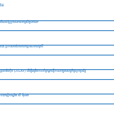
៉ាត់
ពង់ចំលងឱ្យក្លាយទៅជាកម្មសិទ្ធឯកជន!
onsin ប្រកាសចង់វាយយកប្រាសាទតាក្របី
ាតិជប៉ុន (JILAF) ដើម្បីពង្រឹងការគាំទ្រអ្នកធ្វើការនៅក្នុងសេដ្ឋកិច្ចក្រៅប្រព័ន្ធ
ាវឧកញ៉ាបណ្ឌិត លី អ៊ុំអេង