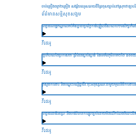
ចាប់គ្រឿងចក្រ២គ្រឿង សង្ស័យឈូសឆាយដីព្រៃខុសច្បាប់នៅស្រុកថាឡាបរិវ
ព័ត៌មានសន្តិសុខ​សង្គម
អាជ្ញាធរខេត្តកណ្តាលគប់គិតគ្នាជាប្រព័ន្ធកាត់ឆ្វៀលដីសាលាបឋមសិក្សាកំ
វីដេអូ
រដ្ឋាភិបាលថៃប្រកាសថា ព្រំដែនស្ងាប់ស្ងាត់ តែមេទ័ពភូមិភាគ២ថៃ Bo
វីដេអូ
ក្រសួងការងារ និងបណ្ដុះបណ្វិជ្ជាជីវៈចុះអនុស្សរណៈជាមួយមូលនិធិការងារអន្ដរជ
វីដេអូ
អាជ្ញាធរជាតិអប្សរា នឹងចាត់វិធានការផ្លូវច្បាប់ដោយមិនលើកលែងចំពោះជំទ
វីដេអូ