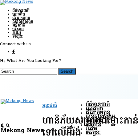
ព័ត៌មានជាតិ
សេដ្ឋកិច្ច
ជីវិត កម្សាន្ត
សន្តិសុខ​សង្គម
អន្តរជាតិ
បរិស្ថាន
វីដេអូ
ទស្សនៈ
Connect with us
Hi, What Are You Looking For?
ព័ត៌មានជាតិ
អន្តរជាតិ
សេដ្ឋកិច្ច
ជីវិត កម្សាន្ត
សន្តិសុខ​សង្គម
ហានិភ័យសម្រាប់ជម្លោះកា
អន្តរជាតិ
បរិស្ថាន
វីដេអូ
Mekong News
ទៅលើអ៊ីរ៉ង់
ទស្សនៈ