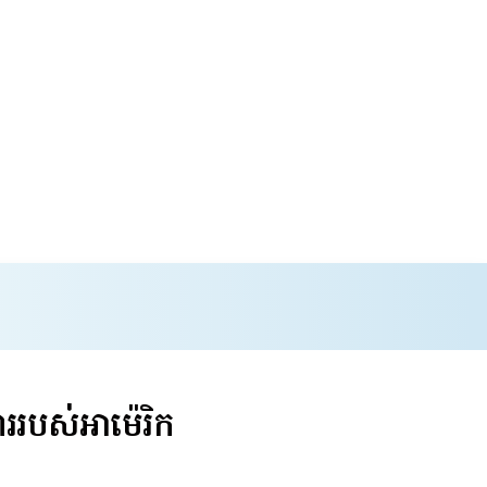
របស់អាម៉េរិក