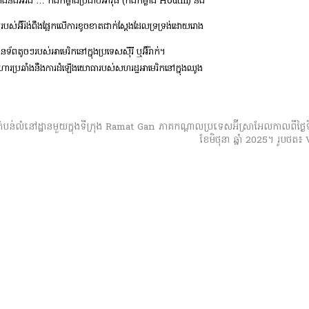
ងអ៊ីរ៉ង់ … កងកម្លាំងប្រដាប់អាវុធ (កងកម្លាំង Houthi) នឹង
ស់អ៊ីរ៉ង់ពឹងផ្អែកលើការខូចខាតជាក់ស្តែងដែលទ្រទ្រង់ដោយរោង
តូចៗរបស់អាមេរិកនៅក្នុងប្រទេសស៊ីរី ឬអ៊ីរ៉ាក់។
ប្រហារប្រឆាំងនឹងការដំឡើងយោធារបស់សហរដ្ឋអាមេរិកនៅក្នុងឈូង
តំបន់លំនៅដ្ឋានមួយក្នុងទីក្រុង Ramat Gan ភាគកណ្តាលប្រទេសអ៊ីស្រាអែលកាលពីថ្ងៃទ
ខែមិថុនា ឆ្នាំ 2025។ រូបថត៖