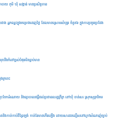
នយោបាយ ភូមិ ឃុំ សង្កាត់ មានប្រសិទ្ធភាព
បជាង អ្នកឈ្នះក្នុងគម្រោងដេញថ្លៃ ដែលមានស្រោមសំបុត្រ ចំនួន៦ ក្នុងការប្រគួតប្រជែង
ខនឹងកំដៅខ្ពស់បំផុតមិនធ្លាប់មាន
រុងក្រចេះ
CB ចុះចែកអំណោយ និងព្យាបាលជម្ងឺដល់ប្រជាពលរដ្ឋក្រីក្រ នៅឃុំ ចាន់សរ ស្រុកសូទ្រនិគម
់រាននិងកាន់កាប់ដីព្រៃឡង់ កាន់តែមានកើតឡើង ដោយសារជនល្មើសនៅក្រៅសំណាញ់ច្បាប់