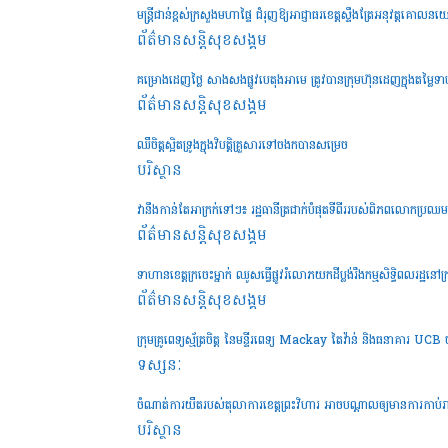
មន្រ្តីជាន់ខ្ពស់ក្រសួងមហាផ្ទៃ ជំរុញឱ្យអាជ្ញាធរខេត្តស្ទឹងត្រែអនុវត្តគោល
ព័ត៌មានសន្តិសុខ​សង្គម
គម្រោងដេញថ្លៃ សាងសងផ្លូវបេតុងអាមេ ត្រូវបានក្រុមហ៊ុនដេញក្នុងតម្លៃទា
ព័ត៌មានសន្តិសុខ​សង្គម
ឈឺចិត្តស្អិតទ្រូងក្នុងវិបត្តិគ្រួសារទៅចងកបានសម្រេច
បរិស្ថាន
វានឹងកាន់តែអាក្រក់ទៅៗ៖ រដ្ឋធានីត្រជាក់បំផុតទីពីររបស់ពិភពលោកប្រឈមមុ
ព័ត៌មានសន្តិសុខ​សង្គម
ទាហានខេត្តក្រចេះម្នាក់ ឈូសធ្វើផ្លូវរំលោភយកដីប្លង់រឹងកម្មសិទ្ធិពលរដ្ឋនៅក្
ព័ត៌មានសន្តិសុខ​សង្គម
ក្រុមគ្រូពេទ្យស្ម័ត្រចិត្ត នៃមន្ទីរពេទ្យ Mackay តៃវ៉ាន់ និងធនាគារ U
ទស្សនៈ
ចំណាត់ការយឺតរបស់តុលាការខេត្តព្រះវិហារ អាចបណ្តាលឲ្យមានការកាប
បរិស្ថាន