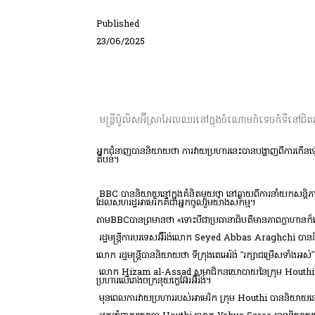
Published
23/06/2025
មន្ត្រីប៉ូលិសអ៊ីស្រាអែលឈរនៅក្នុងចំណោមកំទេចកំទីនៅជិ
អ្នកជំនាញបាននិយាយថា ការវាយប្រហារនេះបានបង្ហាញពីការកើនឡើងដ
តំបន់។
BBC បាននិយាយនៅក្នុងគំនិតមួយថា នៅឆ្ងាយពីការនាំយកសន្តិភាពទ
ដែលសហរដ្ឋអាមេរិកគឺជាអ្នកចូលរួមយ៉ាងសកម្ម។
តាមBBCបានព្រមានថា «ទោះបីជាប្រធានាធិបតីមានភាពក្លាហានក៏ដោ
រដ្ឋមន្ត្រីការបរទេសអ៊ីរ៉ង់លោក Seyed Abbas Araghchi បាននិយ
លោក រដ្ឋមន្ត្រីបាននិយាយថា ទីក្រុងតេអេរ៉ង់ “រក្សាជម្រើសទាំងអស
លោក Hizam al-Assad សមាជិកនយោបាយនៃក្រុម Houthi របស់យេម៉
ប្រហារលើរោងចក្រនុយក្លេអ៊ែរអ៊ីរ៉ង់។
មុនពេលការវាយប្រហាររបស់អាមេរិក ក្រុម Houthi បាននិយាយនៅក្នុ