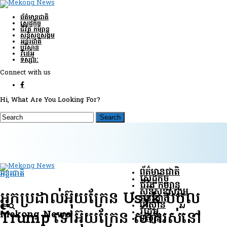
ព័ត៌មានជាតិ
សេដ្ឋកិច្ច
ជីវិត កម្សាន្ត
សន្តិសុខ​សង្គម
អន្តរជាតិ
បរិស្ថាន
វីដេអូ
ទស្សនៈ
Connect with us
Hi, What Are You Looking For?
ព័ត៌មានជាតិ
អន្តរជាតិ
សេដ្ឋកិច្ច
ជីវិត កម្សាន្ត
សន្តិសុខ​សង្គម
អ្នកប្រដាល់អ៊ុយក្រែន Usyk បបួល
អន្តរជាតិ
បរិស្ថាន
វីដេអូ
Mekong News
Trump ទៅអ៊ុយក្រែន សាករស់នៅ
ទស្សនៈ