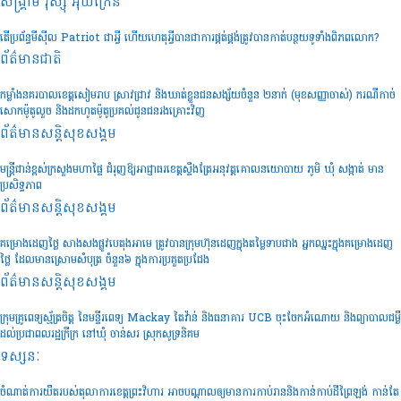
សង្គ្រាម រុស្ស៊ី អ៊ុយក្រែន
តើប្រព័ន្ធមីស៊ីល Patriot ជាអ្វី ហើយហេតុអ្វីបានជាការផ្គត់ផ្គង់ត្រូវបានកាត់បន្ថយទូទាំងពិភពលោក?
ព័ត៌មានជាតិ
កម្លាំងនគរបាលខេត្តសៀមរាប ស្រាវជ្រាវ និងឃាត់ខ្លួនជនសង្ស័យចំនួន ២នាក់ (មុខសញ្ញាចាស់) ករណីកាច់
សោកម៉ូតូលួច និងដកហូតម៉ូតូប្រគល់ជូនជនរងគ្រោះវិញ
ព័ត៌មានសន្តិសុខ​សង្គម
មន្រ្តីជាន់ខ្ពស់ក្រសួងមហាផ្ទៃ ជំរុញឱ្យអាជ្ញាធរខេត្តស្ទឹងត្រែអនុវត្តគោលនយោបាយ ភូមិ ឃុំ សង្កាត់ មាន
ប្រសិទ្ធភាព
ព័ត៌មានសន្តិសុខ​សង្គម
គម្រោងដេញថ្លៃ សាងសងផ្លូវបេតុងអាមេ ត្រូវបានក្រុមហ៊ុនដេញក្នុងតម្លៃទាបជាង អ្នកឈ្នះក្នុងគម្រោងដេញ
ថ្លៃ ដែលមានស្រោមសំបុត្រ ចំនួន៦ ក្នុងការប្រគួតប្រជែង
ព័ត៌មានសន្តិសុខ​សង្គម
ក្រុមគ្រូពេទ្យស្ម័ត្រចិត្ត នៃមន្ទីរពេទ្យ Mackay តៃវ៉ាន់ និងធនាគារ UCB ចុះចែកអំណោយ និងព្យាបាលជម្ងឺ
ដល់ប្រជាពលរដ្ឋក្រីក្រ នៅឃុំ ចាន់សរ ស្រុកសូទ្រនិគម
ទស្សនៈ
ចំណាត់ការយឺតរបស់តុលាការខេត្តព្រះវិហារ អាចបណ្តាលឲ្យមានការកាប់រាននិងកាន់កាប់ដីព្រៃឡង់ កាន់តែ