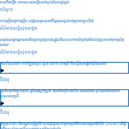
មានកើតឡើង ដោយសារជនល្មើសនៅក្រៅសំណាញ់ច្បាប់
បរិស្ថាន
ចាប់គ្រឿងចក្រ២គ្រឿង សង្ស័យឈូសឆាយដីព្រៃខុសច្បាប់នៅស្រុកថាឡាបរិវ៉ាត់
ព័ត៌មានសន្តិសុខ​សង្គម
អាជ្ញាធរខេត្តកណ្តាលគប់គិតគ្នាជាប្រព័ន្ធកាត់ឆ្វៀលដីសាលាបឋមសិក្សាកំពង់ចំលងឱ្យក្លាយទៅជាកម្មសិទ្ធ
ឯកជន!
ព័ត៌មានសន្តិសុខ​សង្គម
មេធាវីអះអាងថា ការឃុំខ្លួនឈ្មោះ ស្វាង សៅគា ភេទស្រី គឺជារឿងអយុត្តិធម៌ខ្លាំងណាស់!
វីដេអូ
រដ្ឋាភិបាលថៃប្រកាសថា ព្រំដែនស្ងាប់ស្ងាត់ តែមេទ័ពភូមិភាគ២ថៃ Boonsin ប្រកាសចង់វាយយក
ប្រាសាទតាក្របី
វីដេអូ
ក្រសួងការងារ និងបណ្ដុះបណ្វិជ្ជាជីវៈចុះអនុស្សរណៈជាមួយមូលនិធិការងារអន្ដរជាតិជប៉ុន (JILAF) ដើម្បី