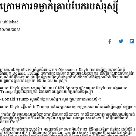
ក្រោមការទម្លាក់គ្រាប់បែករបស់រុស្ស៊ី
Published
10/06/2025
ម្ចាស់ជើងឯកប្រដាល់ទម្ងន់ធ្ងន់ពិភពលោក Oleksandr Usyk បានអញ្ជើញប្រធានាធិបតី
អាមេរិក Donald Trump ទៅកាន់ផ្ទះរបស់គាត់ក្នុងប្រទេសអ៊ុយក្រែន ដើម្បីឲ្យស្វែងយល់កាន់តែ
ច្បាស់អំពីអ្វីដែលប្រជាជនអ៊ុយក្រែនធម្មតាកំពុងឆ្លងកាត់ទាំងយប់ទាំងថ្ងៃក្រោមការវាយប្រហារពី
យន្តហោះគ្មានមនុស្សបើក និងមីស៊ីលរបស់រុស្ស៊ី។
លោក Usyk ក្នុងបទសម្ភាសន៍ជាមួយ CNN Sports ហើយលោកUsyk បានអង្វរលោក
Trump ឱ្យជួយអ៊ុយក្រែន ដែលនៅតែបន្តវាយបកប្រឆាំងនឹងរុស្ស៊ី។
«Donald Trump សូមបើកភ្នែករបស់អ្នក សូម ជួយប្រជាជនរបស់ខ្ញុំ»។
លោក Usyk ជឿជាក់ថា Trump គួរតែរក្សាការសន្យាយុទ្ធនាការរបស់គាត់ដើម្បីបញ្ឈប់សង្គ្រាម។
“គាត់គួរតែទទួលខុសត្រូវចំពោះពាក្យដែលគាត់និយាយ។ គាត់និយាយថាក្នុងមួយខែឬមួយថ្ងៃគាត់
នឹងបញ្ឈប់សង្រ្គាមនេះ។ គាត់មិនទទួលខុសត្រូវចំពោះពាក្យរបស់គាត់ទេ។ ហេតុអ្វីបានជាគាត់
និយាយ?» ។
«ខ្ញុំផ្តល់ឱ្យគាត់នូវផ្ទះរបស់ខ្ញុំ។ អនុញ្ញាតឱ្យគាត់មកអ៊ុយក្រែន។ ខ្ញុំនឹងផ្តល់ឱ្យគាត់នូវផ្ទះរបស់ខ្ញុំនិង
ឆ្មាំសន្តិសុខរបស់ខ្ញុំ។ ខ្ញុំនឹងធានាសុវត្ថិភាពពេញលេញរបស់គាត់។ អនុញ្ញាតឱ្យគាត់រស់នៅក្នុងផ្ទះ