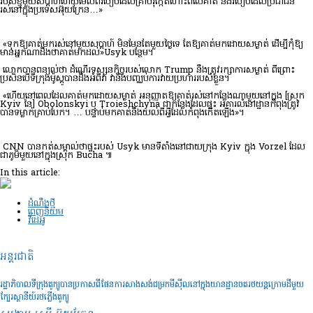
របស់ខ្ញុំមួយសប្តាហ៍ហើយមើលពីរបៀបដែលគ្រាប់រ៉ុក្កែតហោះពីលើគាត់ និងរបៀបដែលប្រជាជន
រស់នៅក្នុងប្រទេសអ៊ុយក្រែន…»
«ទុក​ឱ្យ​គាត់​មក​រស់នៅ​មួយ​សប្ដាហ៍ មិន​មែន​តែ​មួយ​ថ្ងៃ​ទេ តែ​ឱ្យ​គាត់​មក​ដោយ​សម្ងាត់ ដើម្បី​កុំ​ឱ្យ​
មាន​អ្នក​ណា​ដឹង​ថា​គាត់​មក​ដល់»Usyk បន្ថែម។
លោកបានពន្យល់ថា ដំណើរទស្សនកិច្ចរបស់លោក Trump នឹងត្រូវរក្សាការសម្ងាត់ ពីព្រោះ
ប្រសិនបើទីក្រុងម៉ូស្គូបានដឹងអំពីវា វានឹងបញ្ឈប់ការវាយប្រហាររបស់ខ្លួន។
«ហើយនៅពេលដែលគាត់មកដោយសម្ងាត់ អនុញ្ញាតឱ្យគាត់រស់នៅកន្លែងណាមួយនៅក្នុង [ស្រុក
Kyiv នៃ] Obolonskyi ឬ Troieshchyna ជាកន្លែងដែលផ្ទះ អគារលំនៅដ្ឋានកំពុងត្រូវ
បានទម្លាក់គ្រាប់បែក។ … បន្ទាប់មកគាត់នឹងយល់ពីអ្វីដែលកំពុងកើតឡើង»។
CNN បានកត់សម្គាល់ថាផ្ទះរបស់ Usyk មានទីតាំងនៅជាយក្រុង Kyiv ក្នុង Vorzel ដែល
ជាភូមិមួយនៅក្នុងស្រុក Bucha ៕
In this article:
ដំណឹងថ្មី
ពេញនិយម
វីដេអូ
អន្តរជាតិ
រដ្ឋាភិបាលទីក្រុងតូក្យូបានប្រកាសពីផែនការសាងសង់ជម្រកមីស៊ីលនៅក្នុងយានដ្ឋានចតរថយន្តក្រោមដីមួយ
ក្បែរស្ថានីយ៍រថភ្លើងតូក្យូ