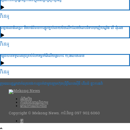
ពង្រឹងការគាំទ្រអ្នកធ្វើការនៅក្នុងសេដ្ឋកិច្ចក្រៅប្រព័ន្ធ
វីដេអូ
អាជ្ញាធរជាតិអប្សរា នឹងចាត់វិធានការផ្លូវច្បាប់ដោយមិនលើកលែងចំពោះជំទាវឧកញ៉ាបណ្ឌិត លី អ៊ុំអេង
វីដេអូ
កម្ពុជាបានទទួលរងនូវគ្រាប់បែកទម្លាក់ពីលើយន្តហោះ ២,៧លានតោន
វីដេអូ
ក្រុមពលរដ្ឋអ្នកដាក់លុយចងការប្រាក់ជាមួយក្រុមហ៊ុនបុរីប៊្រីលានស៊ីធី វើលដ៍ ផ្ទុះការតវ៉ា
អំពីយើង
ការផ្សាយពាណិជ្ជកម្ម
គោលការណ៍ឯកជន
Copyright © Mekong News. ការិ.និពន្ធ 097 902 6060