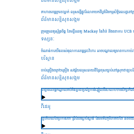
ព័ត៌មានសន្តិសុខ​សង្គម
ទាហានខេត្តក្រចេះម្នាក់ ឈូសធ្វើផ្លូវរំលោភយកដីប្លង់រឹងកម្មសិទ្ធិពលរដ្ឋនៅក្
ព័ត៌មានសន្តិសុខ​សង្គម
ក្រុមគ្រូពេទ្យស្ម័ត្រចិត្ត នៃមន្ទីរពេទ្យ Mackay តៃវ៉ាន់ និងធនាគារ U
ទស្សនៈ
ចំណាត់ការយឺតរបស់តុលាការខេត្តព្រះវិហារ អាចបណ្តាលឲ្យមានការកាប
បរិស្ថាន
ចាប់គ្រឿងចក្រ២គ្រឿង សង្ស័យឈូសឆាយដីព្រៃខុសច្បាប់នៅស្រុកថាឡាបរិវ
ព័ត៌មានសន្តិសុខ​សង្គម
អាជ្ញាធរខេត្តកណ្តាលគប់គិតគ្នាជាប្រព័ន្ធកាត់ឆ្វៀលដីសាលាបឋមសិក្សាកំ
វីដេអូ
រដ្ឋាភិបាលថៃប្រកាសថា ព្រំដែនស្ងាប់ស្ងាត់ តែមេទ័ពភូមិភាគ២ថៃ Bo