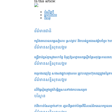
In this article:
ដំណឹងថ្មី
ពេញនិយម
វីដេអូ
ព័ត៌មានជាតិ
កម្លាំងនគរបាលខេត្តសៀមរាប ស្រាវជ្រាវ និងឃាត់ខ្លួនជនសង្ស័យចំនួន ២
ព័ត៌មានសន្តិសុខ​សង្គម
មន្រ្តីជាន់ខ្ពស់ក្រសួងមហាផ្ទៃ ជំរុញឱ្យអាជ្ញាធរខេត្តស្ទឹងត្រែអនុវត្តគោល
ព័ត៌មានសន្តិសុខ​សង្គម
គម្រោងដេញថ្លៃ សាងសងផ្លូវបេតុងអាមេ ត្រូវបានក្រុមហ៊ុនដេញក្នុងតម្លៃទា
ព័ត៌មានសន្តិសុខ​សង្គម
ឈឺចិត្តស្អិតទ្រូងក្នុងវិបត្តិគ្រួសារទៅចងកបានសម្រេច
បរិស្ថាន
វានឹងកាន់តែអាក្រក់ទៅៗ៖ រដ្ឋធានីត្រជាក់បំផុតទីពីររបស់ពិភពលោកប្រឈមមុ