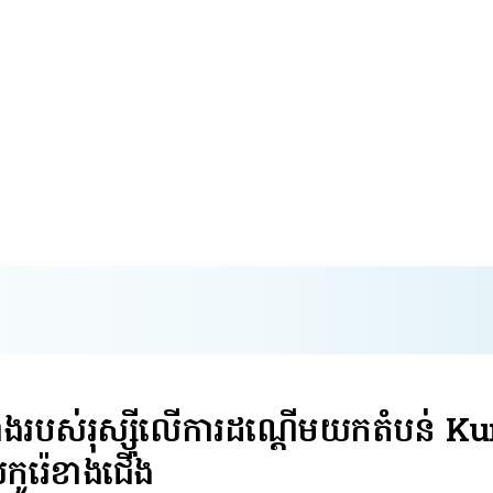
ង​របស់​រុស្ស៊ី​លើ​ការ​ដណ្តើម​យក​តំបន់ 
ស់​កូរ៉េ​ខាង​ជើង