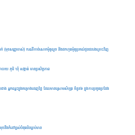
នាក់ (មុខសញ្ញាចាស់) ករណីកាច់សោកម៉ូតូលួច និងដកហូតម៉ូតូប្រគល់ជូនជនរងគ្រោះវិញ
នយោបាយ ភូមិ ឃុំ សង្កាត់ មានប្រសិទ្ធភាព
បជាង អ្នកឈ្នះក្នុងគម្រោងដេញថ្លៃ ដែលមានស្រោមសំបុត្រ ចំនួន៦ ក្នុងការប្រគួតប្រជែង
ខនឹងកំដៅខ្ពស់បំផុតមិនធ្លាប់មាន