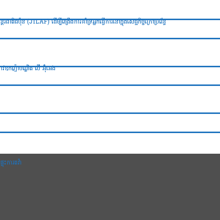
ាតិជប៉ុន (JILAF) ដើម្បីពង្រឹងការគាំទ្រអ្នកធ្វើការនៅក្នុងសេដ្ឋកិច្ចក្រៅប្រព័ន្ធ
ាវឧកញ៉ាបណ្ឌិត លី អ៊ុំអេង
្ទុះការតវ៉ា