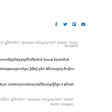
ី១៣ ខែ​សីហា ឆ្នាំ​២០២៤។ (Roman Pilipey/AFP តាមរយៈ Getty
Images)
តើមយកមកវិញទាំងស្រុងនូវទឹកដីនៃតំបន់ Kursk ដែលជាតំបន់
បញ្ជាការកំពូល វ្ល៉ាឌីមៀ ពូទីន អំពីការបញ្ចប់ប្រតិបត្តិការ
រុង Kyiv បានវាយលុកការវាយលុកលើដីរបស់រុស្ស៊ីចំនួន 5 លើកនៅ
ៃ​ទី១៣ ខែ​សីហា ឆ្នាំ​២០២៤។ (Roman Pilipey/AFP តាមរយៈ
Getty Images)