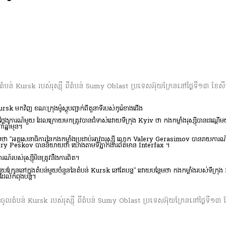
ន​ចូល​តំបន់ Kursk របស់​រុស្ស៊ី ពី​តំបន់ Sumy Oblast ប្រទេស​អ៊ុយក្រែន​នៅ​ថ្ងៃ​ទ
 មក​វិញ ខណៈ​ក្រុង​ម៉ូស្គូ​បញ្ជាក់​ពី​តួនាទី​របស់​កូរ៉េ​ខាង​ជើង
តីថ្លែងការណ៍មួយ ដែលក្រោយមកត្រូវបានជំទាស់ដោយទីក្រុង Kyiv ថា កងកម្លាំងរុស្ស៊ីបានដណ្
ឆ្នាំមុន។
គ្គសេនាធិការនៃកងកម្លាំងប្រដាប់អាវុធរុស្ស៊ី លោក Valery Gerasimov បានរាយការណ៍ទៅអគ្គមេ
Dmitry Peskov បាននិយាយថា យោងតាមទីភ្នាក់ងារព័ត៌មាន Interfax ។
របស់​រុស្ស៊ី​មិន​ត្រូវ​នឹង​ការពិត។
អ៊ុយក្រែននៅក្នុងតំបន់មួយចំនួននៃតំបន់ Kursk នៅតែបន្ត” ដោយបន្ថែមថា កងកម្លាំងរបស់ទីក្
តដែលកំពុងបន្ត។
រំដែន​ចូល​តំបន់ Kursk របស់​រុស្ស៊ី ពី​តំបន់ Sumy Oblast ប្រទេស​អ៊ុយក្រែន​នៅ​ថ្ង