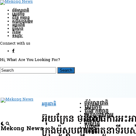
ព័ត៌មានជាតិ
សេដ្ឋកិច្ច
ជីវិត កម្សាន្ត
សន្តិសុខ​សង្គម
អន្តរជាតិ
បរិស្ថាន
វីដេអូ
ទស្សនៈ
Connect with us
Hi, What Are You Looking For?
ព័ត៌មានជាតិ
អន្តរជាតិ
សេដ្ឋកិច្ច
ជីវិត កម្សាន្ត
សន្តិសុខ​សង្គម
អ៊ុយក្រែន បដិសេធ​ការ​អះអា
អន្តរជាតិ
បរិស្ថាន
វីដេអូ
Mekong News
ក្រុង​ម៉ូស្គូ​បញ្ជាក់​ពី​តួនាទី​រប
ទស្សនៈ