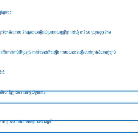
រុងក្រចេះ
CB ចុះចែកអំណោយ និងព្យាបាលជម្ងឺដល់ប្រជាពលរដ្ឋក្រីក្រ នៅឃុំ ចាន់សរ ស្រុកសូទ្រនិគម
់រាននិងកាន់កាប់ដីព្រៃឡង់ កាន់តែមានកើតឡើង ដោយសារជនល្មើសនៅក្រៅសំណាញ់ច្បាប់
៉ាត់
ពង់ចំលងឱ្យក្លាយទៅជាកម្មសិទ្ធឯកជន!
onsin ប្រកាសចង់វាយយកប្រាសាទតាក្របី