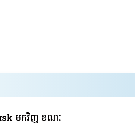
Kursk មក​វិញ ខណៈ​