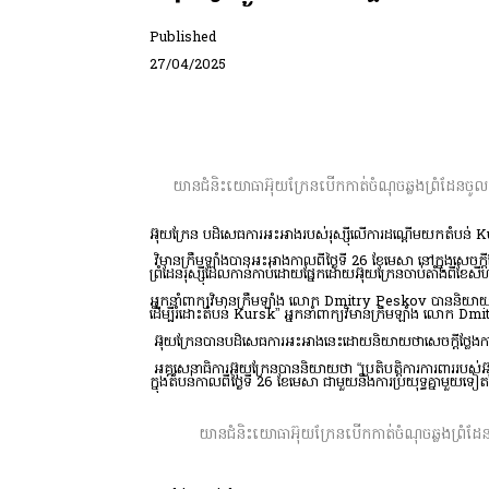
Published
27/04/2025
យានជំនិះ​យោធា​អ៊ុយក្រែន​បើក​កាត់​ចំណុច​ឆ្លង​ព្រំដែ
អ៊ុយក្រែន បដិសេធ​ការ​អះអាង​របស់​រុស្ស៊ី​លើ​ការ​ដណ្តើម​យក​តំបន់ Kursk
វិមានក្រឹមឡាំងបានអះអាងកាលពីថ្ងៃទី 26 ខែមេសា នៅក្នុងសេចក្
ព្រំដែនរុស្ស៊ីដែលកាន់កាប់ដោយផ្នែកដោយអ៊ុយក្រែនចាប់តាំងពីខែសីហា
អ្នកនាំពាក្យវិមានក្រឹមឡាំង លោក Dmitry Peskov បាននិយាយថា “អ
ដើម្បីរំដោះតំបន់ Kursk” អ្នកនាំពាក្យវិមានក្រឹមឡាំង លោក 
អ៊ុយក្រែន​បាន​បដិសេធ​ការ​អះអាង​នេះ​ដោយ​និយាយ​ថា​សេចក្តីថ្លែងការណ៍​
អគ្គសេនាធិការអ៊ុយក្រែនបាននិយាយថា “ប្រតិបត្តិការការពាររបស់
ក្នុងតំបន់កាលពីថ្ងៃទី 26 ខែមេសា ជាមួយនឹងការប្រយុទ្ធគ្នាមួយទៀ
យានជំនិះ​យោធា​អ៊ុយក្រែន​បើក​កាត់​ចំណុច​ឆ្លង​ព្