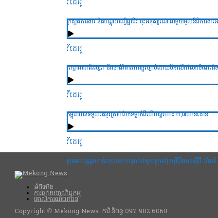
វីដេអូ
ក្រសួងការងារ និងបណ្ដុះបណ្វិជ្ជាជីវៈចុះអនុស្សរណៈជាមួយមូលនិធិការងារអន្ដរជ
វីដេអូ
អាជ្ញាធរជាតិអប្សរា នឹងចាត់វិធានការផ្លូវច្បាប់ដោយមិនលើកលែងចំពោះជំទ
វីដេអូ
កម្ពុជាបានទទួលរងនូវគ្រាប់បែកទម្លាក់ពីលើយន្តហោះ ២,៧លានតោន
វីដេអូ
ក្រុមពលរដ្ឋអ្នកដាក់លុយចងការប្រាក់ជាមួយក្រុមហ៊ុនបុរីប៊្រីលានស៊ីធី វើលដ៍ ផ
អំពីយើង
ការផ្សាយពាណិជ្ជកម្ម
គោលការណ៍ឯកជន
Copyright © Mekong News. ការិ.និពន្ធ 097 902 6060