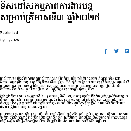
ទិសដៅសកម្មភាពការងារបន្ត
សម្រាប់ត្រីមាសទី៣ ឆ្នាំ២០២៥ ​
Published
11/07/2025
ព្រះវិហារ៖ មន្ទីរព័ត៌មានខេត្តព្រះវិហារ​ បានបើកកិច្ចប្រជុំប្រចាំត្រីមាសទី២ និងលើកទិសដៅ
សកម្មភាពការងារបន្ត សម្រាប់ត្រីមាសទី៣ ឆ្នាំ២០២៥ ក្រោមវត្តមាន លោកស្រី​ ហែម​ សុគុណពិសី​
ប្រធានមន្ទីរព័ត៌មានខេត្ត​ ដែលមានការចូលរួមពីលោក​ លោកស្រី​អនុប្រធានមន្ទីរ​ ថ្នាក់ដឹកនាំ
ការិយាល័យទាំង៥​ រួមនិងមន្ដ្រីរាជការ​ មន្ដ្រីកិច្ចសន្យាជាច្រើនរូបទៀត៖។
ថ្លែងក្នុងឱកាសនោះ​ លោកស្រី​ ហែម សុគុណពិសី បានកោតសរសើរ និងវាយតម្លៃខ្ពស់ចំពោះថ្នាក់
ដឹកនាំ​ មន្រ្តីរាជការ​ មន្ដ្រីកិច្ចសន្យាទាំងអស់ ដែលបានខិតខំប្រឹងប្រែងក្នុងការបំពេញការងារតាម
ជំនាញរបស់ខ្លួន​ ប្រកបដោយការយកចិត្តទុកដាក់ និងទទួលខុសត្រូវខ្ពស់​ ដោយមិនគិតពីពេល
វេលា​ ឬថ្ងៃឈប់សម្រាកនោះឡើយ។
ជាមួយនេះ លោកស្រីប្រធានមន្ទីរ​ ក៏បានផ្ដាំផ្ញើដល់មន្រ្តីទាំងអស់ ត្រូវបន្ដរក្សាសាមគ្គីភាព​ ឯកភាព
ផ្ទៃក្នុង ធ្វេីយ៉ាងណាខិតខំប្រឹងប្រែង​ យកចិត្តទុកដាក់បំពេញ និងបង្កើនប្រសិទ្ធភាពការងារ​របស់ខ្លួន
បន្ថែមទៀត ដើម្បីលើកកម្ពស់​ និងអភិវឌ្ឍវិស័យព័ត៌មានអោយកាន់តែរីកចម្រើន​។