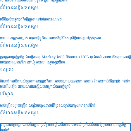
ថ្លៃ ដែលមានស្រោមសំបុត្រ ចំនួន៦ ក្នុងការប្រគួតប្រជែង
ព័ត៌មានសន្តិសុខ​សង្គម
ឈឺចិត្តស្អិតទ្រូងក្នុងវិបត្តិគ្រួសារទៅចងកបានសម្រេច
ព័ត៌មានសន្តិសុខ​សង្គម
ទាហានខេត្តក្រចេះម្នាក់ ឈូសធ្វើផ្លូវរំលោភយកដីប្លង់រឹងកម្មសិទ្ធិពលរដ្ឋនៅក្រុងក្រចេះ
ព័ត៌មានសន្តិសុខ​សង្គម
ក្រុមគ្រូពេទ្យស្ម័ត្រចិត្ត នៃមន្ទីរពេទ្យ Mackay តៃវ៉ាន់ និងធនាគារ UCB ចុះចែកអំណោយ និងព្យាបាលជម្ងឺ
ដល់ប្រជាពលរដ្ឋក្រីក្រ នៅឃុំ ចាន់សរ ស្រុកសូទ្រនិគម
ទស្សនៈ
ចំណាត់ការយឺតរបស់តុលាការខេត្តព្រះវិហារ អាចបណ្តាលឲ្យមានការកាប់រាននិងកាន់កាប់ដីព្រៃឡង់ កាន់តែ
មានកើតឡើង ដោយសារជនល្មើសនៅក្រៅសំណាញ់ច្បាប់
បរិស្ថាន
ចាប់គ្រឿងចក្រ២គ្រឿង សង្ស័យឈូសឆាយដីព្រៃខុសច្បាប់នៅស្រុកថាឡាបរិវ៉ាត់
ព័ត៌មានសន្តិសុខ​សង្គម
អាជ្ញាធរខេត្តកណ្តាលគប់គិតគ្នាជាប្រព័ន្ធកាត់ឆ្វៀលដីសាលាបឋមសិក្សាកំពង់ចំលងឱ្យក្លាយទៅជាកម្មសិទ្ធ
ឯកជន!