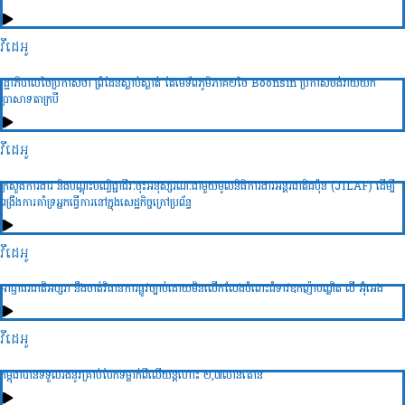
វីដេអូ
រដ្ឋាភិបាលថៃប្រកាសថា ព្រំដែនស្ងាប់ស្ងាត់ តែមេទ័ពភូមិភាគ២ថៃ Boonsin ប្រកាសចង់វាយយក
ប្រាសាទតាក្របី
វីដេអូ
ក្រសួងការងារ និងបណ្ដុះបណ្វិជ្ជាជីវៈចុះអនុស្សរណៈជាមួយមូលនិធិការងារអន្ដរជាតិជប៉ុន (JILAF) ដើម្បី
ពង្រឹងការគាំទ្រអ្នកធ្វើការនៅក្នុងសេដ្ឋកិច្ចក្រៅប្រព័ន្ធ
វីដេអូ
អាជ្ញាធរជាតិអប្សរា នឹងចាត់វិធានការផ្លូវច្បាប់ដោយមិនលើកលែងចំពោះជំទាវឧកញ៉ាបណ្ឌិត លី អ៊ុំអេង
វីដេអូ
កម្ពុជាបានទទួលរងនូវគ្រាប់បែកទម្លាក់ពីលើយន្តហោះ ២,៧លានតោន