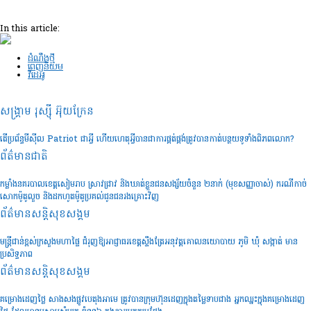
In this article:
ដំណឹងថ្មី
ពេញនិយម
វីដេអូ
សង្គ្រាម រុស្ស៊ី អ៊ុយក្រែន
តើប្រព័ន្ធមីស៊ីល Patriot ជាអ្វី ហើយហេតុអ្វីបានជាការផ្គត់ផ្គង់ត្រូវបានកាត់បន្ថយទូទាំងពិភពលោក?
ព័ត៌មានជាតិ
កម្លាំងនគរបាលខេត្តសៀមរាប ស្រាវជ្រាវ និងឃាត់ខ្លួនជនសង្ស័យចំនួន ២នាក់ (មុខសញ្ញាចាស់) ករណីកាច់
សោកម៉ូតូលួច និងដកហូតម៉ូតូប្រគល់ជូនជនរងគ្រោះវិញ
ព័ត៌មានសន្តិសុខ​សង្គម
មន្រ្តីជាន់ខ្ពស់ក្រសួងមហាផ្ទៃ ជំរុញឱ្យអាជ្ញាធរខេត្តស្ទឹងត្រែអនុវត្តគោលនយោបាយ ភូមិ ឃុំ សង្កាត់ មាន
ប្រសិទ្ធភាព
ព័ត៌មានសន្តិសុខ​សង្គម
គម្រោងដេញថ្លៃ សាងសងផ្លូវបេតុងអាមេ ត្រូវបានក្រុមហ៊ុនដេញក្នុងតម្លៃទាបជាង អ្នកឈ្នះក្នុងគម្រោងដេញ