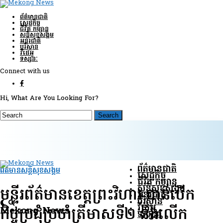
ព័ត៌មានជាតិ
សេដ្ឋកិច្ច
ជីវិត កម្សាន្ត
សន្តិសុខ​សង្គម
អន្តរជាតិ
បរិស្ថាន
វីដេអូ
ទស្សនៈ
Connect with us
Hi, What Are You Looking For?
ព័ត៌មានជាតិ
ព័ត៌មានសន្តិសុខ​សង្គម
សេដ្ឋកិច្ច
ជីវិត កម្សាន្ត
សន្តិសុខ​សង្គម
មន្ទីរព័ត៌មាន​ខេត្តព្រះវិហារ​ បានបើក
អន្តរជាតិ
បរិស្ថាន
វីដេអូ
Mekong News
កិច្ចប្រជុំប្រចាំត្រីមាសទី២ និងលើក
ទស្សនៈ