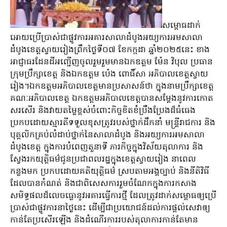
សម្ពោធដាក់
អោយប្រើប្រាស់ជាផ្លូវការអគារសាលាដំបូងអយ្យការអមសាលា
ដំបូងខេត្តស្វាយរៀងព្រឹកថ្ងៃទី០៧ ខែកក្កដា ឆ្នាំ២០២៥នេះ ខាង
អាជ្ញាធរដែនដីអញ្ជើញចូលរួមរួមមានឯកឧត្តម ម៉ែន វិបុល ប្រធាន
ក្រុមប្រឹក្សាខេត្ត និងឯកឧត្តម ប៉េង ពោធិ៍សា អភិបាលខេត្តស្វាយ
រៀង។ឯកឧត្តមអភិបាលខេត្តមានប្រសាសន៍ថា ក្នុងនាមប្រឹក្សាខេត្ត
គណៈអភិបាលខេត្ត ឯកឧត្តមអភិបាលខេត្តបានសម្តែងនូវការកោត
សរសើរ និងវាយតម្លៃខ្ពស់ចំពោះកិច្ចខិតខំប្រឹងប្រែងដ៏ធំធេង
ប្រកបដោយស្មារតីទទួលខុសត្រូវរបស់ថ្នាក់ដឹកនាំ មន្ត្រីរាជការ និង
បុគ្គលិកគ្រប់លំដាប់ថ្នាក់នៃសាលាដំបូង និងអយ្យការអមសាលា
ដំបូងខេត្ត ក្នុងការបំពេញតួនាទី ភារកិច្ចក្នុងវិស័យតុលាការ និង
ស្វែងរកយុត្តិធម៌ជូនប្រជាពលរដ្ឋក្នុងខេត្តស្វាយរៀង នាពេល
កន្លងមក ប្រកបដោយគតិយុត្តិធម៌ ស្របតាមអង្គច្បាប់ និងនីតិវិធី
ដែលបានកំណត់ និងជាពិសេសការរួមចំណែកក្នុងការកសាង
សមិទ្ធផលដ៏លេចធ្លោនូវអគារធ្វើការថ្មី ដែលត្រូវដាក់សម្ពោធឲ្យប្រើ
ប្រាស់ជាផ្លូវការនាថ្ងៃនេះ ដើម្បីជាប្រយោជន៍ដល់ការផ្តល់សេវាឲ្យ
កាន់តែប្រសើរឡើង និងដំណើរការរបស់តុលាការកាន់តែមាន