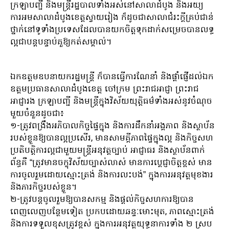
ក្រឡាបញ្ជី និងមន្ត្រីរដ្ឋបាលទាំងអស់នៅសាលាដំបូង និងអយ្យ
ការអមសាលាដំបូងខេត្តស្វាយរៀង ក៏ដូចជាសាលាជំរះក្តីគ្រប់ជាន់
ថ្នាក់នៅទូទាំងប្រទេសដែលបានយកចិត្តទុកដាក់សម្រេចបានលទ្ធ
ល្អជាបន្តបន្ទាប់គួឱ្យកត់សម្គាល់។
ឯកឧត្តមឧបនាយករដ្ឋមន្ត្រី ក៏បានធ្វើការណែនាំ និងផ្តាំផ្ញើដល់ឯក
ឧត្តមប្រធានសាលាដំបូងខេត្ត ចៅក្រម ព្រះរាជអាជ្ញា ព្រះរាជ
អាជ្ញារង ក្រឡាបញ្ជី និងមន្រ្តីក្នុងវិស័យយុត្តិធម៌ទាំងអស់នូវចំណុច
មួយចំនួនដូចជា៖
១-ត្រូវពង្រឹងអភិបាលកិច្ចផ្ទៃក្នុង និងការដឹកនាំអង្គភាព និងស្ថាប័ន
របស់ខ្លួនឱ្យបានល្អប្រសើរ, មានសាមគ្គីភាពផ្ទៃក្នុងល្អ និងកិច្ចសហ
ប្រតិបត្តិការល្អជាមួយមន្ត្រីអនុវត្តច្បាប់ អាជ្ញាធរ និងស្ថាប័នពាក់
ព័ន្ធគឺ “ត្រូវមានចក្ខុវិស័យច្បាស់លាស់ មានការប្តេជ្ញាចិត្តខ្ពស់ មាន
ការចូលរួមដោយស្មោះត្រង់ និងការលះបង់” ក្នុងការអនុវត្តមុខងារ
និងភារកិច្ចរបស់ខ្លួន។
២-ត្រូវបន្តចូលរួមឱ្យបានសកម្ម និងផ្តល់កិច្ចសហការឱ្យបាន
ពេញលេញបន្ថែមទៀត ប្រកបដោយឆន្ទៈមោះមុត, ភាពស្មោះត្រង់
និងការទទួលខុសត្រូវខ្ពស់ ក្នុងការអនុវត្តយុទ្ធនាការទាំង ២ ស្រប