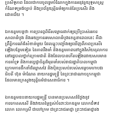
ប្រសិទ្ធភាព ដែលជាការចូលរួមចំណែកក្នុងការអនុវត្តយុទ្ធសាស្រ្ត
កំណែទម្រង់ច្បាប់ និងប្រព័ន្ធយុត្តិធម៌ឲ្យកាន់តែប្រសើរ និង
ជោគជ័យ ។
ឯកឧត្តមបន្តថា ការប្រារព្ធពិធីសម្ពោធដាក់ឲ្យប្រើប្រាស់អគារ
សាលាដំបូង និងអយ្យការអមសាលាដំបូងខេត្តនាពេលនេះ គឺជា
ព្រឹត្តិការណ៍ដ៏សំខាន់មួយ ដែលឆ្លុះបញ្ចាំងឲ្យឃើញពីភាពប្រសើរ
ឡើងបន្ថែមទៀត នៃភាពរឹងមាំ និងឧត្ដមភាពនៅក្នុងវិស័យតុលាការ
នៅរដ្ឋបាលថ្នាក់ក្រោមជាតិ និងដែលបានកើតឡើងដោយសារមាន
ការគាំទ្រ និងការប្តេជ្ញាចិត្តដ៏មុតមាំរបស់រាជរដ្ឋាភិបាលកម្ពុជា
ក្រោមការដឹកនាំដ៏ឈ្លាសវៃ និងប៉ិនប្រសប់របស់សម្តេចមហាបវរ
ធិបតី ហ៊ុន ម៉ាណែត នាយករដ្ឋមន្ត្រី នៃព្រះរាជាណាចក្រកម្ពុជា
ដែលមានក្រសួងយុត្តិធម៌ជាសេនាធិការ ។
ឯកឧត្ដមឧបនាយករដ្ឋមន្ត្រី បានមានប្រសាសន៍ថ្លែងនូវ
ការកោតសសើ និងវាយតម្លៃខ្ពស់ចំពោះឯកឧត្តម លោកជំទាវ
លោក លោកស្រី ជាចៅក្រម ជាព្រះរាជអាជ្ញា ព្រះរាជអាជ្ញារង