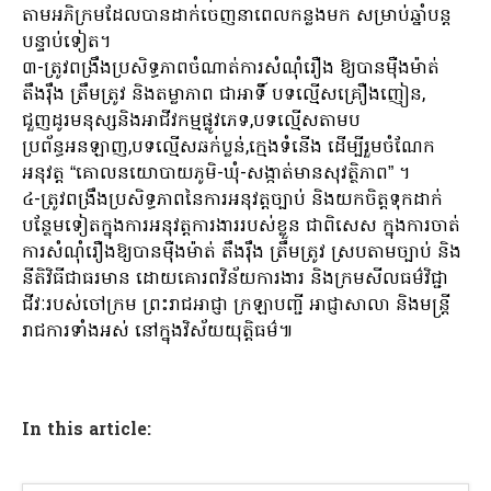
តាមអភិក្រមដែលបានដាក់ចេញនាពេលកន្លងមក សម្រាប់ឆ្នាំបន្ត
បន្ទាប់ទៀត។
៣-ត្រូវពង្រឹងប្រសិទ្ធភាពចំណាត់ការសំណុំរឿង ឱ្យបានម៉ឺងម៉ាត់
តឹងរ៉ឹង ត្រឹមត្រូវ និងតម្លាភាព ជាអាទិ៍ បទល្មើសគ្រឿងញៀន,
ជួញដូរមនុស្សនិងអាជីវកម្មផ្លូវភេទ,បទល្មើសតាមប
ប្រព័ន្ធអនឡាញ,បទល្មើសឆក់ប្លន់,ក្មេងទំនើង ដើម្បីរួមចំណែក
អនុវត្ត “គោលនយោបាយភូមិ-ឃុំ-សង្កាត់មានសុវត្ថិភាព” ។
៤-ត្រូវពង្រឹងប្រសិទ្ធភាពនៃការអនុវត្តច្បាប់ និងយកចិត្តទុកដាក់
បន្ថែមទៀតក្នុងការអនុវត្តការងាររបស់ខ្លួន ជាពិសេស ក្នុងការចាត់
ការសំណុំរឿងឱ្យបានម៉ឺងម៉ាត់ តឹងរ៉ឹង ត្រឹមត្រូវ ស្របតាមច្បាប់ និង
នីតិវិធីជាធរមាន ដោយគោរពវិន័យការងារ និងក្រមសីលធម៌វិជ្ជា
ជីវៈរបស់ចៅក្រម ព្រះរាជអាជ្ញា ក្រឡាបញ្ជី អាជ្ញាសាលា និងមន្ត្រី
រាជការទាំងអស់ នៅក្នុងវិស័យយុត្តិធម៌៕
In this article: