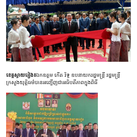
ខេត្តស្វាយរៀង៖
ឯកឧត្តម កើត រិទ្ធ ឧបនាយករដ្ឋមន្ត្រី រដ្ឋមន្ត្រី
ក្រសួងយុត្តិធម៌បានអញ្ជើញជាអធិបតីភាពក្នុងពិធី