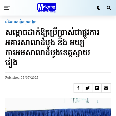
ព័ត៌មានសន្តិសុខ​សង្គម
សម្ពោធដាក់ឱ្យប្រើប្រាស់ជាផ្លូវការ
អគារសាលាដំបូង និង អយ្យ
ការអមសាលាដំបូងខេត្តស្វាយ
រៀង
Published
07/07/2025