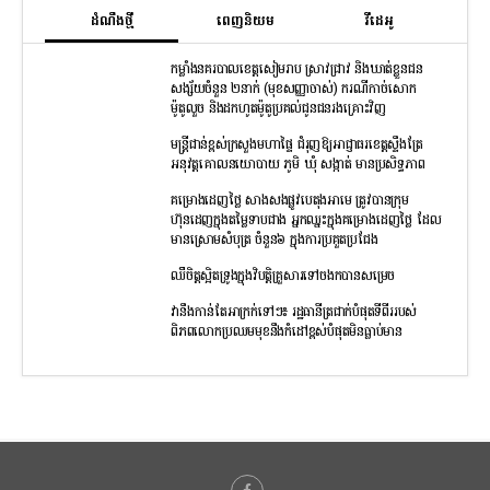
ដំណឹងថ្មី
ពេញនិយម
វីដេអូ
កម្លាំងនគរបាលខេត្តសៀមរាប ស្រាវជ្រាវ និងឃាត់ខ្លួនជន
សង្ស័យចំនួន ២នាក់ (មុខសញ្ញាចាស់) ករណីកាច់សោក
ម៉ូតូលួច និងដកហូតម៉ូតូប្រគល់ជូនជនរងគ្រោះវិញ
មន្រ្តីជាន់ខ្ពស់ក្រសួងមហាផ្ទៃ ជំរុញឱ្យអាជ្ញាធរខេត្តស្ទឹងត្រែ
អនុវត្តគោលនយោបាយ ភូមិ ឃុំ សង្កាត់ មានប្រសិទ្ធភាព
គម្រោងដេញថ្លៃ សាងសងផ្លូវបេតុងអាមេ ត្រូវបានក្រុម
ហ៊ុនដេញក្នុងតម្លៃទាបជាង អ្នកឈ្នះក្នុងគម្រោងដេញថ្លៃ ដែល
មានស្រោមសំបុត្រ ចំនួន៦ ក្នុងការប្រគួតប្រជែង
ឈឺចិត្តស្អិតទ្រូងក្នុងវិបត្តិគ្រួសារទៅចងកបានសម្រេច
វានឹងកាន់តែអាក្រក់ទៅៗ៖ រដ្ឋធានីត្រជាក់បំផុតទីពីររបស់
ពិភពលោកប្រឈមមុខនឹងកំដៅខ្ពស់បំផុតមិនធ្លាប់មាន