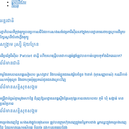
ពេញនិយម
វីដេអូ
អន្តរជាតិ
រដ្ឋាភិបាលទីក្រុងតូក្យូបានប្រកាសពីផែនការសាងសង់ជម្រកមីស៊ីលនៅក្នុងយានដ្ឋានចតរថយន្តក្រោមដីមួយ
ក្បែរស្ថានីយ៍រថភ្លើងតូក្យូ
សង្គ្រាម រុស្ស៊ី អ៊ុយក្រែន
តើប្រព័ន្ធមីស៊ីល Patriot ជាអ្វី ហើយហេតុអ្វីបានជាការផ្គត់ផ្គង់ត្រូវបានកាត់បន្ថយទូទាំងពិភពលោក?
ព័ត៌មានជាតិ
កម្លាំងនគរបាលខេត្តសៀមរាប ស្រាវជ្រាវ និងឃាត់ខ្លួនជនសង្ស័យចំនួន ២នាក់ (មុខសញ្ញាចាស់) ករណីកាច់
សោកម៉ូតូលួច និងដកហូតម៉ូតូប្រគល់ជូនជនរងគ្រោះវិញ
ព័ត៌មានសន្តិសុខ​សង្គម
មន្រ្តីជាន់ខ្ពស់ក្រសួងមហាផ្ទៃ ជំរុញឱ្យអាជ្ញាធរខេត្តស្ទឹងត្រែអនុវត្តគោលនយោបាយ ភូមិ ឃុំ សង្កាត់ មាន
ប្រសិទ្ធភាព
ព័ត៌មានសន្តិសុខ​សង្គម
គម្រោងដេញថ្លៃ សាងសងផ្លូវបេតុងអាមេ ត្រូវបានក្រុមហ៊ុនដេញក្នុងតម្លៃទាបជាង អ្នកឈ្នះក្នុងគម្រោងដេញ
ថ្លៃ ដែលមានស្រោមសំបុត្រ ចំនួន៦ ក្នុងការប្រគួតប្រជែង