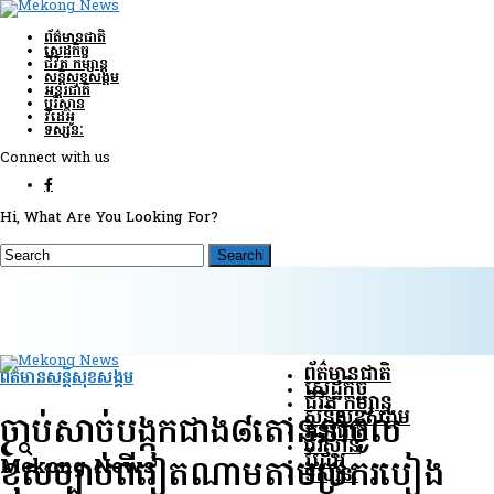
ព័ត៌មានជាតិ
សេដ្ឋកិច្ច
ជីវិត កម្សាន្ត
សន្តិសុខ​សង្គម
អន្តរជាតិ
បរិស្ថាន
វីដេអូ
ទស្សនៈ
Connect with us
Hi, What Are You Looking For?
ព័ត៌មានជាតិ
ព័ត៌មានសន្តិសុខ​សង្គម
សេដ្ឋកិច្ច
ជីវិត កម្សាន្ត
សន្តិសុខ​សង្គម
ចាប់សាច់បង្កកជាង៨តោននាំចូល
អន្តរជាតិ
បរិស្ថាន
វីដេអូ
Mekong News
ខុសច្បាប់ពីវៀតណាមតាមច្រករបៀង
ទស្សនៈ