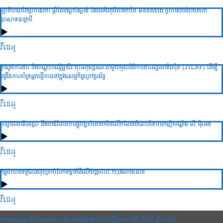
រដ្ឋាភិបាលថៃប្រកាសថា ព្រំដែនស្ងាប់ស្ងាត់ តែមេទ័ពភូមិភាគ២ថៃ Boonsin ប្រកាសចង់វាយយក
ប្រាសាទតាក្របី
វីដេអូ
ក្រសួងការងារ និងបណ្ដុះបណ្វិជ្ជាជីវៈចុះអនុស្សរណៈជាមួយមូលនិធិការងារអន្ដរជាតិជប៉ុន (JILAF) ដើម្បី
ពង្រឹងការគាំទ្រអ្នកធ្វើការនៅក្នុងសេដ្ឋកិច្ចក្រៅប្រព័ន្ធ
វីដេអូ
អាជ្ញាធរជាតិអប្សរា នឹងចាត់វិធានការផ្លូវច្បាប់ដោយមិនលើកលែងចំពោះជំទាវឧកញ៉ាបណ្ឌិត លី អ៊ុំអេង
វីដេអូ
កម្ពុជាបានទទួលរងនូវគ្រាប់បែកទម្លាក់ពីលើយន្តហោះ ២,៧លានតោន
វីដេអូ
ក្រុមពលរដ្ឋអ្នកដាក់លុយចងការប្រាក់ជាមួយក្រុមហ៊ុនបុរីប៊្រីលានស៊ីធី វើលដ៍ ផ្ទុះការតវ៉ា