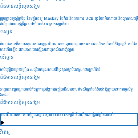
ព័ត៌មានសន្តិសុខ​សង្គម
ក្រុមគ្រូពេទ្យស្ម័ត្រចិត្ត នៃមន្ទីរពេទ្យ Mackay តៃវ៉ាន់ និងធនាគារ UCB ចុះចែកអំណោយ និងព្យាបាលជម្ងឺ
ដល់ប្រជាពលរដ្ឋក្រីក្រ នៅឃុំ ចាន់សរ ស្រុកសូទ្រនិគម
ទស្សនៈ
ចំណាត់ការយឺតរបស់តុលាការខេត្តព្រះវិហារ អាចបណ្តាលឲ្យមានការកាប់រាននិងកាន់កាប់ដីព្រៃឡង់ កាន់តែ
មានកើតឡើង ដោយសារជនល្មើសនៅក្រៅសំណាញ់ច្បាប់
បរិស្ថាន
ចាប់គ្រឿងចក្រ២គ្រឿង សង្ស័យឈូសឆាយដីព្រៃខុសច្បាប់នៅស្រុកថាឡាបរិវ៉ាត់
ព័ត៌មានសន្តិសុខ​សង្គម
អាជ្ញាធរខេត្តកណ្តាលគប់គិតគ្នាជាប្រព័ន្ធកាត់ឆ្វៀលដីសាលាបឋមសិក្សាកំពង់ចំលងឱ្យក្លាយទៅជាកម្មសិទ្ធ
ឯកជន!
ព័ត៌មានសន្តិសុខ​សង្គម
មេធាវីអះអាងថា ការឃុំខ្លួនឈ្មោះ ស្វាង សៅគា ភេទស្រី គឺជារឿងអយុត្តិធម៌ខ្លាំងណាស់!
វីដេអូ