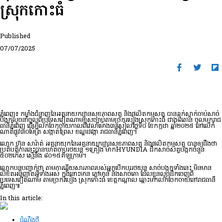
ស្រុកកោះធំ
Published
07/07/2025
ភ្នំពេញ៖ កម្លាំងជំនាញនៃអគ្គនាយកដ្ឋានសុខភាពសត្វ និងផលិតកម្មសត្វ បានឆ្មក់ស្ទាក់ចាប់សាច់
បង្កកលួចនាំចូលពីប្រទេសវៀត​ណាមខុសច្បាប់តាមច្រករបៀងស្រុកកោះធំ ជាង៨តោន ចូលមករាជ
ធានីភ្នំពេញ ដើម្បីលក់ចែកចាយកាលពីវេលាម៉ោង៣រសៀលថ្ងៃទី០ ខែកក្កដា ឆ្នាំ២០២៥ នៅលើកំ
ណាត់ផ្លូវ៣០ម៉ែត្រ សង្កាត់ព្រៃស ខណ្ឌដង្កោ រាជធានីភ្នំពេញ។
លោក ហ៊ុន សារ៉ាត់ អគ្គនាយកនៃអគ្គនាយកដ្ឋានសុខភាពសត្វ និងផលិតកម្មសត្វ បានឲ្យដឹងថា
ប្រតិបត្តិការនេះបានឃាត់ចាប់រថយន្ត ១គ្រឿង ម៉ាកHYUNDIA ដឹកសាច់សត្វបង្កកចំនួន
៥០២កេស ស្មើនឹង ៨០១៥គីឡូក្រាម។
លោកបន្តបញ្ជាក់ថា តាមការឆ្លើយសារភាពរបស់អ្នកបើកបររថយន្ត សាច់បង្កកទាំងនេះ មិនមាន
លិខិតអនុញ្ញាតអ្វីទាំងអស់ ក្នុងនោះមាន ភ្លៅមាន់ និងសាច់គោ ដែលខ្លួនលួចដឹកចេញពី
ប្រទេសវៀតណាម តាមច្រករបៀង ស្រុកកោះធំ ខេត្តកណ្ដាល ឆ្ពោះមកលក់ចែកចាយនៅរាជធានី
ភ្នំពេញ៕
In this article:
ដំណឹងថ្មី