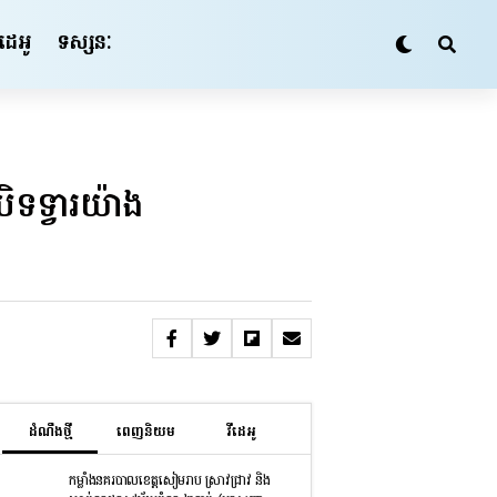
ីដេអូ
ទស្សនៈ
បិទទ្វារយ៉ាង
ដំណឹងថ្មី
ពេញនិយម
វីដេអូ
កម្លាំងនគរបាលខេត្តសៀមរាប ស្រាវជ្រាវ និង