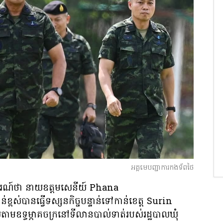
អគ្គមេបញ្ជាការកងទ័ពថៃ
រណ៍ថា នាយឧត្តមសេនីយ៍ Phana
់បានធ្វើទស្សនកិច្ចបន្ទាន់ទៅកាន់ខេត្ត Surin
តាមឧទ្ធម្ភាគចក្រនៅទីលានបាល់ទាត់របស់រដ្ឋបាលឃុំ