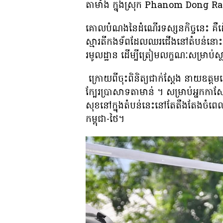
តាមាំង ក្នុងស្រុក Phanom Dong R
គោលបំណងនៃដំណើរទស្សនកិច្ចនេះ គឺដើម្ប
ស្មារតីកងទ័ពដែលឈរជើងនៅតំបន់នោះ និងប
រមូលដ្ឋាន ដើម្បីត្រៀមលក្ខណៈសម្រាប
ក្រោយ​ពី​ចុះ​ពិនិត្យ​ជាក់ស្តែង នាយ​ឧ​ត
ក្បែរ​ប្រាសាទ​តាមាន់ ។ សម្រាប់អ្នកកា
សុខ​នៅ​ក្នុង​តំបន់​នេះ​នៅ​តែ​តឹងតែង​ចំ​ពេ
កម្ពុជា-ថៃ។