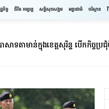
ឋកិច្ច
ជីវិត កម្សាន្ត
សន្តិសុខ​សង្គម
អន្តរជាតិ
បរិស្ថាន
វ
ាទតាមាន់ក្នុងខេត្តសុរិន្ទ បើកកិច្ចប្រជុំ