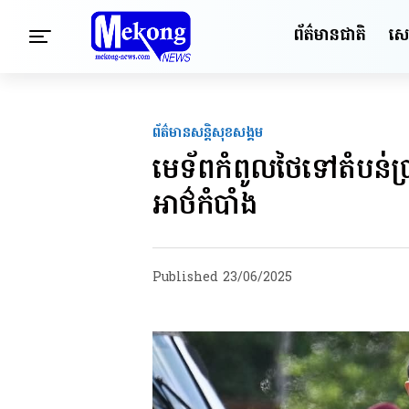
ព័ត៌មានជាតិ
សេដ្
ព័ត៌មានសន្តិសុខ​សង្គម
មេទ័ពកំពូលថៃទៅតំបន់ប្រាស
អាថ៌កំបាំង
Published
23/06/2025