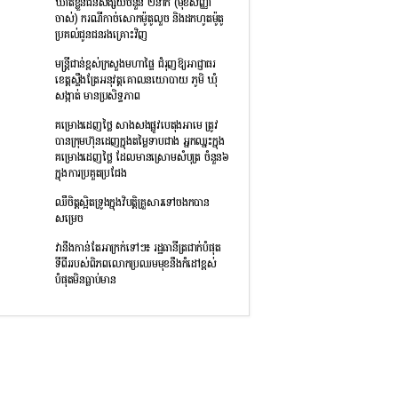
ឃាត់ខ្លួនជនសង្ស័យចំនួន ២នាក់ (មុខសញ្ញា
ចាស់) ករណីកាច់សោកម៉ូតូលួច និងដកហូតម៉ូតូ
ប្រគល់ជូនជនរងគ្រោះវិញ
មន្រ្តីជាន់ខ្ពស់ក្រសួងមហាផ្ទៃ ជំរុញឱ្យអាជ្ញាធរ
ខេត្តស្ទឹងត្រែអនុវត្តគោលនយោបាយ ភូមិ ឃុំ
សង្កាត់ មានប្រសិទ្ធភាព
គម្រោងដេញថ្លៃ សាងសងផ្លូវបេតុងអាមេ ត្រូវ
បានក្រុមហ៊ុនដេញក្នុងតម្លៃទាបជាង អ្នកឈ្នះក្នុង
គម្រោងដេញថ្លៃ ដែលមានស្រោមសំបុត្រ ចំនួន៦
ក្នុងការប្រគួតប្រជែង
ឈឺចិត្តស្អិតទ្រូងក្នុងវិបត្តិគ្រួសារទៅចងកបាន
សម្រេច
វានឹងកាន់តែអាក្រក់ទៅៗ៖ រដ្ឋធានីត្រជាក់បំផុត
ទីពីររបស់ពិភពលោកប្រឈមមុខនឹងកំដៅខ្ពស់
បំផុតមិនធ្លាប់មាន