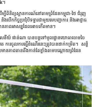
ak។
ីពិនិត្យស្ថានការណ៍នៅតាមព្រំដែនកម្ពុជា-ថៃ ជំរុញ
ើកកិច្ចប្រជុំបិទទ្វារជាមួយមេបញ្ជាការ និងអាជ្ញាធ
់ស្ថានភាពអាសន្នដែលអាចកើតមាន។
្ត​ម​សេនីយ៍ ផាន់ណា បាន​បន្ត​ទៅ​មូលដ្ឋាន​យោធា​ចោម​ចៃ
សែត ការចូលការធ្វើដំណើរនេះត្រូវបានដាក់កម្រិត។ សន្តិ
ល​មាន​ភាព​តានតឹង​កាន់​តែ​ខ្លាំង​តាម​បណ្តោយ​ព្រំដែន​