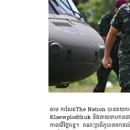
តាម កាសែតThe Nation បានរាយកា
Klaewplodthuk និងនាយទាហានជាន់ខ្ពស
កាលពីថ្ងៃចន្ទ។ គណៈប្រតិភូបានមកដល់