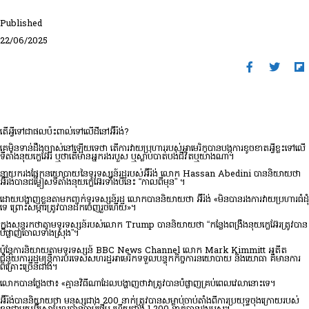
Published
22/06/2025
តើ​អ្វី​ទៅ​ជាផលប៉ះពាល់ទៅលើ​ដី​នៅ​អ៊ីរ៉ង់?
គេមិនទាន់ដឹងច្បាស់នៅឡើយទេថា តើការវាយប្រហាររបស់អាមេរិកបានបង្កការខូចខាតអ្វីខ្លះទៅលើ
ទីតាំងនុយក្លេអ៊ែរ ឬថាតើមានអ្នករងរបួស ឬស្លាប់បាត់បង់ជីវិតឬយ៉ាងណា។
នាយករងផ្នែកនយោបាយនៃទូរទស្សន៍រដ្ឋរបស់អ៊ីរ៉ង់ លោក Hassan Abedini បាននិយាយថា
អ៊ីរ៉ង់បានជម្លៀសទីតាំងនុយក្លេអ៊ែរទាំងបីនេះ “កាលពីមុន” ។
ដោយ​បង្ហាញ​ខ្លួន​តាម​កញ្ចក់​ទូរទស្សន៍​រដ្ឋ លោក​បាន​និយាយ​ថា អ៊ីរ៉ង់ «មិន​បាន​រង​ការ​វាយ​ប្រហារ​ធំ​ដុំ​
ទេ ព្រោះ​សម្ភារ​ត្រូវ​បាន​ដក​ចេញ​រួច​ហើយ»។
ក្នុង​សុន្ទរកថា​តាម​ទូរទស្សន៍​របស់​លោក Trump បាន​និយាយ​ថា “កន្លែង​ពង្រឹង​នុយក្លេអ៊ែរ​ត្រូវ​បាន​
បំផ្លាញ​ចោល​ទាំង​ស្រុង”។
ប៉ុន្តែ​ការ​និយាយ​តាម​ទូរទស្សន៍ BBC News Channel លោក Mark Kimmitt អតីត​
ជំនួយការ​រដ្ឋ​មន្ត្រី​ការ​បរទេស​សហរដ្ឋ​អាមេរិក​ទទួល​បន្ទុក​កិច្ចការ​នយោបាយ និង​យោធា គឺ​មាន​ការ​
ពិគ្រោះ​ច្រើន​ជាង។
លោក​បាន​ថ្លែង​ថា​៖ «​គ្មាន​វិធី​ណា​ដែល​បង្ហាញ​ថា​វា​ត្រូវ​បាន​បំផ្លាញ​គ្រប់​ពេល​វេលា​នោះ​ទេ។
អ៊ីរ៉ង់បាននិយាយថា មនុស្សជាង 200 នាក់ត្រូវបានសម្លាប់ចាប់តាំងពីការប្រយុទ្ធចុងក្រោយរបស់