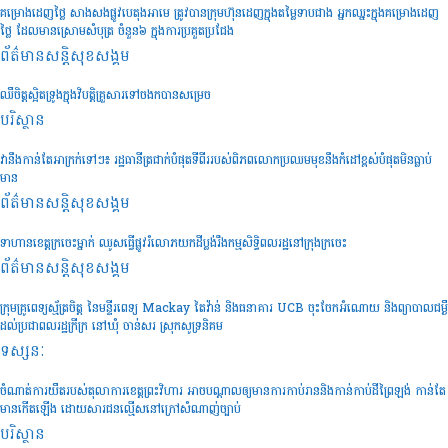
គម្រោងដេញថ្លៃ សាងសងផ្លូវបេតុងអាមេ ត្រូវបានក្រុមហ៊ុនដេញក្នុងតម្លៃទាបជាង អ្នកឈ្នះក្នុងគម្រោងដេញ
ថ្លៃ ដែលមានស្រោមសំបុត្រ ចំនួន៦ ក្នុងការប្រគួតប្រជែង
ព័ត៌មានសន្តិសុខ​សង្គម
ឈឺចិត្តស្អិតទ្រូងក្នុងវិបត្តិគ្រួសារទៅចងកបានសម្រេច
បរិស្ថាន
វានឹងកាន់តែអាក្រក់ទៅៗ៖ រដ្ឋធានីត្រជាក់បំផុតទីពីររបស់ពិភពលោកប្រឈមមុខនឹងកំដៅខ្ពស់បំផុតមិនធ្លាប់
មាន
ព័ត៌មានសន្តិសុខ​សង្គម
ទាហានខេត្តក្រចេះម្នាក់ ឈូសធ្វើផ្លូវរំលោភយកដីប្លង់រឹងកម្មសិទ្ធិពលរដ្ឋនៅក្រុងក្រចេះ
ព័ត៌មានសន្តិសុខ​សង្គម
ក្រុមគ្រូពេទ្យស្ម័ត្រចិត្ត នៃមន្ទីរពេទ្យ Mackay តៃវ៉ាន់ និងធនាគារ UCB ចុះចែកអំណោយ និងព្យាបាលជម្ងឺ
ដល់ប្រជាពលរដ្ឋក្រីក្រ នៅឃុំ ចាន់សរ ស្រុកសូទ្រនិគម
ទស្សនៈ
ចំណាត់ការយឺតរបស់តុលាការខេត្តព្រះវិហារ អាចបណ្តាលឲ្យមានការកាប់រាននិងកាន់កាប់ដីព្រៃឡង់ កាន់តែ
មានកើតឡើង ដោយសារជនល្មើសនៅក្រៅសំណាញ់ច្បាប់
បរិស្ថាន