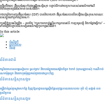
ខ្លួនជាមួយអ៊ីស្រាអែលបានចាប់ផ្តើម ហើយជាង 1,200 នាក់បានរងរបួស។
ទន្ទឹមនឹងនេះ អ៊ីស្រាអែលកំពុងបង្កើនសន្តិសុខ បន្ទាប់ពីការវាយប្រហាររបស់អាមេរិកទៅលើ
ទីតាំងនុយក្លេអ៊ែរសំខាន់ៗរបស់អ៊ីរ៉ង់។
កងកម្លាំងការពារអ៊ីស្រាអែល (IDF) បាននិយាយថា អ៊ីស្រាអែលបានរឹតបន្តឹងសន្តិសុខសាធារណៈ
របស់ខ្លួននៅទូទាំងប្រទេស។
ការធ្វើឱ្យប្រសើរឡើង – រួមទាំង “ការហាមឃាត់លើសកម្មភាពអប់រំ ការប្រមូលផ្តុំ និងកន្លែងធ្វើការ” –
កើតឡើងបន្ទាប់ពីសហរដ្ឋអាមេរិកធ្វើកូដកម្មលើអ៊ីរ៉ង់។
In this article:
ដំណឹងថ្មី
ពេញនិយម
វីដេអូ
ព័ត៌មានជាតិ
កម្លាំងនគរបាលខេត្តសៀមរាប ស្រាវជ្រាវ និងឃាត់ខ្លួនជនសង្ស័យចំនួន ២នាក់ (មុខសញ្ញាចាស់) ករណីកាច់
សោកម៉ូតូលួច និងដកហូតម៉ូតូប្រគល់ជូនជនរងគ្រោះវិញ
ព័ត៌មានសន្តិសុខ​សង្គម
មន្រ្តីជាន់ខ្ពស់ក្រសួងមហាផ្ទៃ ជំរុញឱ្យអាជ្ញាធរខេត្តស្ទឹងត្រែអនុវត្តគោលនយោបាយ ភូមិ ឃុំ សង្កាត់ មាន
ប្រសិទ្ធភាព
ព័ត៌មានសន្តិសុខ​សង្គម