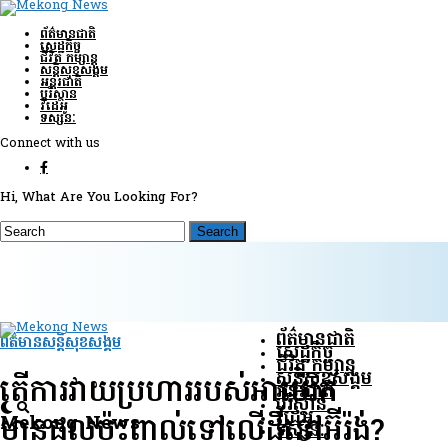
ព័ត៌មានជាតិ
សេដ្ឋកិច្ច
ជីវិត កម្សាន្ត
សន្តិសុខ​សង្គម
អន្តរជាតិ
បរិស្ថាន
វីដេអូ
ទស្សនៈ
Connect with us
Hi, What Are You Looking For?
ព័ត៌មានជាតិ
ព័ត៌មានសន្តិសុខ​សង្គម
សេដ្ឋកិច្ច
ជីវិត កម្សាន្ត
សន្តិសុខ​សង្គម
តើការវាយប្រហាររបស់អាម៉េរិក​
អន្តរជាតិ
បរិស្ថាន
វីដេអូ
Mekong News
មានផលប៉ះពាល់ទៅលើ​ដី​នៅ​អ៊ីរ៉ង់?
ទស្សនៈ