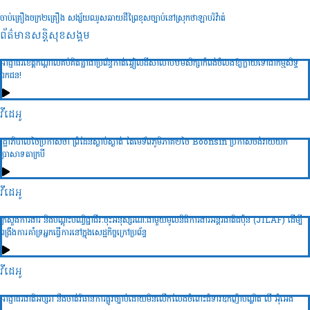
ចាប់គ្រឿងចក្រ២គ្រឿង សង្ស័យឈូសឆាយដីព្រៃខុសច្បាប់នៅស្រុកថាឡាបរិវ៉ាត់
ព័ត៌មានសន្តិសុខ​សង្គម
អាជ្ញាធរខេត្តកណ្តាលគប់គិតគ្នាជាប្រព័ន្ធកាត់ឆ្វៀលដីសាលាបឋមសិក្សាកំពង់ចំលងឱ្យក្លាយទៅជាកម្មសិទ្ធ
ឯកជន!
វីដេអូ
រដ្ឋាភិបាលថៃប្រកាសថា ព្រំដែនស្ងាប់ស្ងាត់ តែមេទ័ពភូមិភាគ២ថៃ Boonsin ប្រកាសចង់វាយយក
ប្រាសាទតាក្របី
វីដេអូ
ក្រសួងការងារ និងបណ្ដុះបណ្វិជ្ជាជីវៈចុះអនុស្សរណៈជាមួយមូលនិធិការងារអន្ដរជាតិជប៉ុន (JILAF) ដើម្បី
ពង្រឹងការគាំទ្រអ្នកធ្វើការនៅក្នុងសេដ្ឋកិច្ចក្រៅប្រព័ន្ធ
វីដេអូ
អាជ្ញាធរជាតិអប្សរា នឹងចាត់វិធានការផ្លូវច្បាប់ដោយមិនលើកលែងចំពោះជំទាវឧកញ៉ាបណ្ឌិត លី អ៊ុំអេង