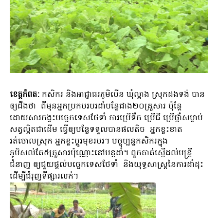
ខេត្តកំពត:
កសិករ និងអាជ្ញាធរភូមិបើន ឃុំល្អាង ស្រុកដងទង់ បាន
ឲ្យដឹងថា ពីមុនអ្នកប្រកបរបរដាំបន្លែជាង២០គ្រួសារ ប៉ុន្តែ
ដោយសារកង្វះបច្ចេកទេសថែទាំ ការប្រើទឹក ប្រើជី ប្រើថ្នាំសម្លាប់
សត្វល្អិតជាដើម ធ្វើឲ្យបន្លែទទួលបានផលតិច អ្នកខ្លះខាត
រត់ចោលស្រុក អ្នកខ្លះប្តូរមុខរបរ។ បច្ចុប្បន្នកសិករក្នុង
ភូមិសល់តែ៥គ្រួសារប៉ុណ្ណោះនៅបន្តដាំ។ ពួកគាត់ស្នើដល់មន្ត្រី
ជំនាញ ឲ្យជួយផ្តល់បច្ចេកទេសថែទាំ និងយុទ្ធសាស្ត្រនៃការដាំដុះ
ដើម្បីជំរុញទីផ្សារលក់។