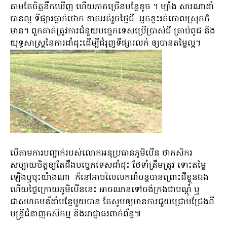
តាមតែចិត្តនឹកឃើញ ហើយភាគច្រើនបន្លែខូច ។ ម្យ៉ាង សារណាដាំ
បានល្អ ទីផ្សារធ្លាក់ថោក ខាតអត់រួចថ្លៃជី អ្នកខ្លះរត់ចោលស្រុកក៏
មាន។ ពួកគាត់ត្រូវការជំនួយបច្ចេកទេសប្រើប្រាស់ជី គ្រាប់ពូជ និង
យុទ្ធសាស្ត្រនៃការដាំដុះដើម្បីជំរុញទីផ្សារលក់ ឲ្យបានតម្លៃល្អ។
បើតាមការបញ្ជាក់របស់លោកអនុប្រធានភូមិបើន ថាកសិករ
សប្បាយចិត្តឲ្យតែដឹងបច្ចេកទេសដាំដុះ ថែទាំត្រឹមត្រូវ ទោះតម្លៃ
ឡើងឬចុះយ៉ាងណា ក៏នៅអាចលៃលកដាំបន្តបានព្រោះដីខ្លួនឯង
ហើយថ្ងៃក្រោយភូមិបើននេះ អាចឈានទៅចង់ក្រងជាបណ្តុំ ឬ
ជាសហគមន័ដាំបន្លែមួយបាន តែសូមឲ្យមានការជួយជ្រោមជ្រែងពី
មន្ត្រីជំនាញកសិកម្ម និងអាជ្ញាធរពាក់ព័ន្ធ៕