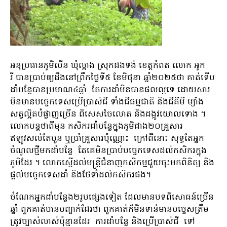
អនុប្រធានភូមិបើន ឃុំល្អាង ស្រុកដងទង់ ខេត្តកំពត លោក អូក
រី បានប្រាប់ឲ្យដឹងនៅព្រឹកថ្ងៃទី៥ ខែមិថុនា ឆ្នាំ២០២៥ថា គាត់ទើប
ដាំបន្លែបានប្រមាណ៤ឆ្នាំ តែការដាំមិនបានផលល្អទេ ដោយសារ
មិនមានបច្ចេកទេសប្រើប្រាស់ជី ទាំងជីធម្មជាតិ និងជីគីមី ម្យ៉ាង
សត្វល្អិតបំផ្លាញច្រើន ពិសេសចៃលោត និងដង្កូវយោលទោង ។
លោកបន្តថាពីមុន កសិករដាំបន្លែក្នុងភូមិជាង២០គ្រួសារ
ឥឡូវសល់តែបួន ឬប្រាំគ្រួសារប៉ុណ្ណោះ ក្រៅពីនោះ សុទ្ធតែអ្នក
ចំណូលថ្មីមកដាំបន្លែ តែគេមិនប្រាប់បច្ចេកទេសដល់កសិករក្នុង
ភូមិដែរ ។ លោកស្នើដល់មន្ត្រីជំនាញកសិកម្មជួយចុះមកពិនិត្យ និង
ផ្តល់បច្ចេកទេសដាំ និងថែទាំដល់កសិករផង។
ចំណែកអ្នកដាំបន្លែង២រូបផ្សេងទៀត ដែលមានបទពិសោធន៍ច្រើន
ឆ្នាំ ពួកគាត់បានបញ្ជាក់ដែរថា ពួកគាត់ក៏មិនទាន់មានបច្ចេសត្រឹម
ត្រូវច្បាស់លាស់ប៉ុន្មានដែរ ការដាំបន្លែ និងប្រើប្រាស់ជី ទៅ