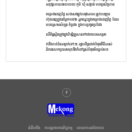
អនុវត្តគោលនយោបាយ ភូមិ ឃុំ សង្កាត់ មានប្រសិទ្ធភាព
គម្រោងដេញថ្លៃ សាងសងផ្លូវបេតុងអាមេ ត្រូវបានក្រុម
ហ៊ុនដេញក្នុងតម្លៃទាបជាង អ្នកឈ្នះក្នុងគម្រោងដេញថ្លៃ ដែល
មានស្រោមសំបុត្រ ចំនួន៦ ក្នុងការប្រគួតប្រជែង
ឈឺចិត្តស្អិតទ្រូងក្នុងវិបត្តិគ្រួសារទៅចងកបានសម្រេច
វានឹងកាន់តែអាក្រក់ទៅៗ៖ រដ្ឋធានីត្រជាក់បំផុតទីពីររបស់
ពិភពលោកប្រឈមមុខនឹងកំដៅខ្ពស់បំផុតមិនធ្លាប់មាន
អំពីយើង
ការផ្សាយពាណិជ្ជកម្ម
គោលការណ៍ឯកជន