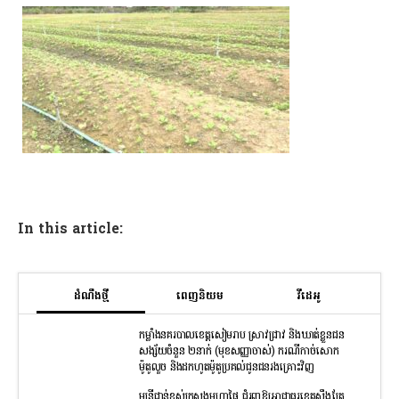
In this article:
ដំណឹងថ្មី
ពេញនិយម
វីដេអូ
កម្លាំងនគរបាលខេត្តសៀមរាប ស្រាវជ្រាវ និងឃាត់ខ្លួនជន
សង្ស័យចំនួន ២នាក់ (មុខសញ្ញាចាស់) ករណីកាច់សោក
ម៉ូតូលួច និងដកហូតម៉ូតូប្រគល់ជូនជនរងគ្រោះវិញ
មន្រ្តីជាន់ខ្ពស់ក្រសួងមហាផ្ទៃ ជំរុញឱ្យអាជ្ញាធរខេត្តស្ទឹងត្រែ