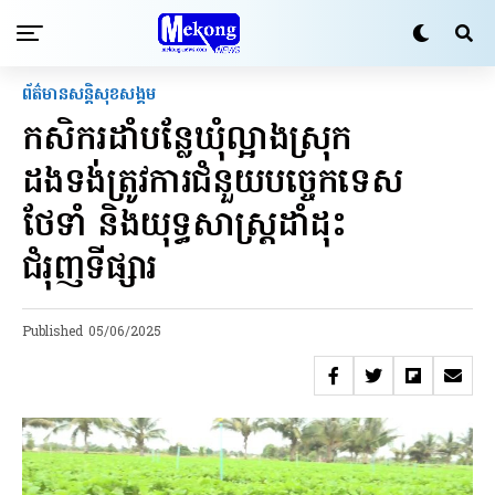
ព័ត៌មានសន្តិសុខ​សង្គម
កសិករដាំបន្លែឃុំល្អាងស្រុក
ដងទង់ត្រូវការជំនួយបច្ចេកទេស
ថែទាំ និងយុទ្ធសាស្ត្រដាំដុះ
ជំរុញទីផ្សារ
Published
05/06/2025