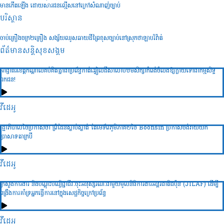
មានកើតឡើង ដោយសារជនល្មើសនៅក្រៅសំណាញ់ច្បាប់
បរិស្ថាន
ចាប់គ្រឿងចក្រ២គ្រឿង សង្ស័យឈូសឆាយដីព្រៃខុសច្បាប់នៅស្រុកថាឡាបរិវ៉ាត់
ព័ត៌មានសន្តិសុខ​សង្គម
អាជ្ញាធរខេត្តកណ្តាលគប់គិតគ្នាជាប្រព័ន្ធកាត់ឆ្វៀលដីសាលាបឋមសិក្សាកំពង់ចំលងឱ្យក្លាយទៅជាកម្មសិទ្ធ
ឯកជន!
វីដេអូ
រដ្ឋាភិបាលថៃប្រកាសថា ព្រំដែនស្ងាប់ស្ងាត់ តែមេទ័ពភូមិភាគ២ថៃ Boonsin ប្រកាសចង់វាយយក
ប្រាសាទតាក្របី
វីដេអូ
ក្រសួងការងារ និងបណ្ដុះបណ្វិជ្ជាជីវៈចុះអនុស្សរណៈជាមួយមូលនិធិការងារអន្ដរជាតិជប៉ុន (JILAF) ដើម្បី
ពង្រឹងការគាំទ្រអ្នកធ្វើការនៅក្នុងសេដ្ឋកិច្ចក្រៅប្រព័ន្ធ
វីដេអូ