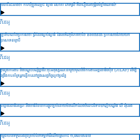
មេធាវីអះអាងថា ការឃុំខ្លួនឈ្មោះ ស្វាង សៅគា ភេទស្រី គឺជារឿងអយុត្តិធម៌ខ្លាំងណាស់!
វីដេអូ
រដ្ឋាភិបាលថៃប្រកាសថា ព្រំដែនស្ងាប់ស្ងាត់ តែមេទ័ពភូមិភាគ២ថៃ Boonsin ប្រកាសចង់វាយយក
ប្រាសាទតាក្របី
វីដេអូ
ក្រសួងការងារ និងបណ្ដុះបណ្វិជ្ជាជីវៈចុះអនុស្សរណៈជាមួយមូលនិធិការងារអន្ដរជាតិជប៉ុន (JILAF) ដើម្បី
ពង្រឹងការគាំទ្រអ្នកធ្វើការនៅក្នុងសេដ្ឋកិច្ចក្រៅប្រព័ន្ធ
វីដេអូ
អាជ្ញាធរជាតិអប្សរា នឹងចាត់វិធានការផ្លូវច្បាប់ដោយមិនលើកលែងចំពោះជំទាវឧកញ៉ាបណ្ឌិត លី អ៊ុំអេង
វីដេអូ
កម្ពុជាបានទទួលរងនូវគ្រាប់បែកទម្លាក់ពីលើយន្តហោះ ២,៧លានតោន