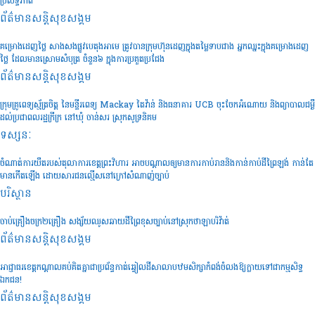
ប្រសិទ្ធភាព
ព័ត៌មានសន្តិសុខ​សង្គម
គម្រោងដេញថ្លៃ សាងសងផ្លូវបេតុងអាមេ ត្រូវបានក្រុមហ៊ុនដេញក្នុងតម្លៃទាបជាង អ្នកឈ្នះក្នុងគម្រោងដេញ
ថ្លៃ ដែលមានស្រោមសំបុត្រ ចំនួន៦ ក្នុងការប្រគួតប្រជែង
ព័ត៌មានសន្តិសុខ​សង្គម
ក្រុមគ្រូពេទ្យស្ម័ត្រចិត្ត នៃមន្ទីរពេទ្យ Mackay តៃវ៉ាន់ និងធនាគារ UCB ចុះចែកអំណោយ និងព្យាបាលជម្ងឺ
ដល់ប្រជាពលរដ្ឋក្រីក្រ នៅឃុំ ចាន់សរ ស្រុកសូទ្រនិគម
ទស្សនៈ
ចំណាត់ការយឺតរបស់តុលាការខេត្តព្រះវិហារ អាចបណ្តាលឲ្យមានការកាប់រាននិងកាន់កាប់ដីព្រៃឡង់ កាន់តែ
មានកើតឡើង ដោយសារជនល្មើសនៅក្រៅសំណាញ់ច្បាប់
បរិស្ថាន
ចាប់គ្រឿងចក្រ២គ្រឿង សង្ស័យឈូសឆាយដីព្រៃខុសច្បាប់នៅស្រុកថាឡាបរិវ៉ាត់
ព័ត៌មានសន្តិសុខ​សង្គម
អាជ្ញាធរខេត្តកណ្តាលគប់គិតគ្នាជាប្រព័ន្ធកាត់ឆ្វៀលដីសាលាបឋមសិក្សាកំពង់ចំលងឱ្យក្លាយទៅជាកម្មសិទ្ធ
ឯកជន!
ព័ត៌មានសន្តិសុខ​សង្គម