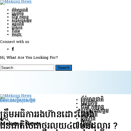
ព័ត៌មានជាតិ
សេដ្ឋកិច្ច
ជីវិត កម្សាន្ត
សន្តិសុខ​សង្គម
អន្តរជាតិ
បរិស្ថាន
វីដេអូ
ទស្សនៈ
Connect with us
Hi, What Are You Looking For?
ព័ត៌មានជាតិ
ព័ត៌មានសន្តិសុខ​សង្គម
សេដ្ឋកិច្ច
ជីវិត កម្សាន្ត
សន្តិសុខ​សង្គម
ត្រឹមអធិការរងហ៊ានដោះលែង
អន្តរជាតិ
បរិស្ថាន
វីដេអូ
Mekong News
ជនជាតិថៃជាថ្នូរលុយ៤៧ម៉ឺនដុល្លារ ?
ទស្សនៈ