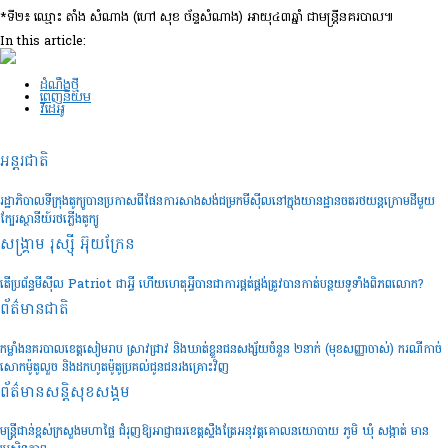
*ទី២៖ ឈ្មោះ តាំង សំណាង (ហៅ សុខ ច័ន្ទសំណាង) អាយុ៤៣ឆ្នាំ ជាមន្រ្តីនគរបាល៕
In this article:
ដំណឹងថ្មី
ពេញនិយម
វីដេអូ
អន្តរជាតិ
រដ្ឋាភិបាលទីក្រុងតូក្យូបានប្រកាសពីផែនការសាងសង់ជម្រកមីស៊ីលនៅក្នុងយានដ្ឋានចតរថយន្តក្រោមដីមួយ
ក្បែរស្ថានីយ៍រថភ្លើងតូក្យូ
សង្គ្រាម រុស្ស៊ី អ៊ុយក្រែន
តើប្រព័ន្ធមីស៊ីល Patriot ជាអ្វី ហើយហេតុអ្វីបានជាការផ្គត់ផ្គង់ត្រូវបានកាត់បន្ថយទូទាំងពិភពលោក?
ព័ត៌មានជាតិ
កម្លាំងនគរបាលខេត្តសៀមរាប ស្រាវជ្រាវ និងឃាត់ខ្លួនជនសង្ស័យចំនួន ២នាក់ (មុខសញ្ញាចាស់) ករណីកាច់
សោកម៉ូតូលួច និងដកហូតម៉ូតូប្រគល់ជូនជនរងគ្រោះវិញ
ព័ត៌មានសន្តិសុខ​សង្គម
មន្រ្តីជាន់ខ្ពស់ក្រសួងមហាផ្ទៃ ជំរុញឱ្យអាជ្ញាធរខេត្តស្ទឹងត្រែអនុវត្តគោលនយោបាយ ភូមិ ឃុំ សង្កាត់ មាន