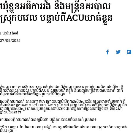
ឃុំខ្លួនអធិការរង និងមន្រ្តីនគរបាល
ស្រុកបវេល បន្ទាប់ពីACUឃាត់ខ្លួន
Published
27/05/2025
ភ្នំពេញ៖ ចៅក្រមស៊ើបសួរ សាលាដំបូងរាជធានីភ្នំពេញ បានសម្រេចឃុំខ្លួនអធិការរង និងមន្រ្តី
នគរបាលស្រុកបវេល បន្ទាប់ពីACU សម្រេចឃាត់ខ្លួន និងបញ្ជូនមន្រ្តីនគរបាល២នាក់ ពាក់
ព័ន្ធដោះលែងជនជាតិថៃជាថ្នូរលុយ៤៧ម៉ឺនដុល្លារ
សេចក្តីរាយការណ៍ បានបញ្ជាក់ថា ក្រោយបញ្ចប់បើកការស៊ើបសួរលើជនត្រូវចោទទាំង២នាក់ ពី
តំណាងអយ្យការលោក ទុង រតនា, លោក ហុក ពៅ អនុប្រធានសាលាដំបូងរាជធានីភ្នំពេញ និង
ជាចៅក្រមស៊ើបសួរ បានសម្រេចខ្លួនជនជាប់ចោទដាក់ពន្ធនាគារព្រៃសនៅថ្ងៃទី២៦ ខែឧសភា
ឆ្នាំ២០២៥នេះ។
តាមសេចក្តីរាយការណ៍បានឲ្យដឹងថា មន្រ្តីនគរបាលទាំង២នាក់ រួមមាន៖
*ទី១៖ ឈ្មោះ វ៉ន វាសនា អាយុ៣៨ឆ្នាំ មានតួនាទីជាអធិការរងនគរបាលស្រុកបវេល ខេត្តបាត់
ដំបង (ពា