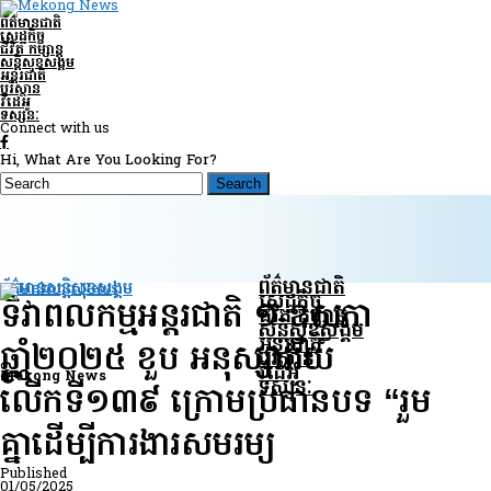
ព័ត៌មានជាតិ
សេដ្ឋកិច្ច
ជីវិត កម្សាន្ត
សន្តិសុខ​សង្គម
អន្តរជាតិ
បរិស្ថាន
វីដេអូ
ទស្សនៈ
Connect with us
Hi, What Are You Looking For?
ព័ត៌មានជាតិ
ព័ត៌មានសន្តិសុខ​សង្គម
សេដ្ឋកិច្ច
ទិវាពលកម្មអន្តរជាតិ ១ ឧសភា
ជីវិត កម្សាន្ត
សន្តិសុខ​សង្គម
អន្តរជាតិ
ឆ្នាំ២០២៥ ខួប អនុស្សាវរីយ៍
បរិស្ថាន
វីដេអូ
Mekong News
ទស្សនៈ
លើកទី១៣៩ ក្រោមប្រធានបទ “រួម
គ្នាដើម្បីការងារសមរម្យ
Published
01/05/2025