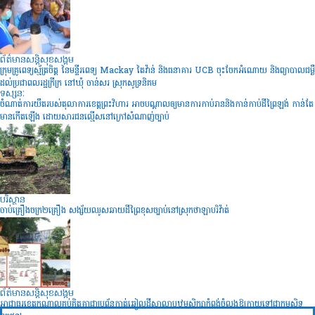
ព័ត៌មានសន្តិសុខ​សង្គម
ក្រុមគ្រូពេទ្យស្ម័ត្រចិត្ត នៃមន្ទីរពេទ្យ Mackay តៃវ៉ាន់ និងធនាគារ UCB ចុះចែកអំណោយ និងព្យាបាលជម្ងឺ
ដល់ប្រជាពលរដ្ឋក្រីក្រ នៅឃុំ ចាន់សរ ស្រុកសូទ្រនិគម
ទស្សនៈ
ចំណាត់ការយឺតរបស់តុលាការខេត្តព្រះវិហារ អាចបណ្តាលឲ្យមានការកាប់រាននិងកាន់កាប់ដីព្រៃឡង់ កាន់តែ
មានកើតឡើង ដោយសារជនល្មើសនៅក្រៅសំណាញ់ច្បាប់
បរិស្ថាន
ចាប់គ្រឿងចក្រ២គ្រឿង សង្ស័យឈូសឆាយដីព្រៃខុសច្បាប់នៅស្រុកថាឡាបរិវ៉ាត់
ព័ត៌មានសន្តិសុខ​សង្គម
អាជ្ញាធរខេត្តកណ្តាលគប់គិតគ្នាជាប្រព័ន្ធកាត់ឆ្វៀលដីសាលាបឋមសិក្សាកំពង់ចំលងឱ្យក្លាយទៅជាកម្មសិទ្ធ