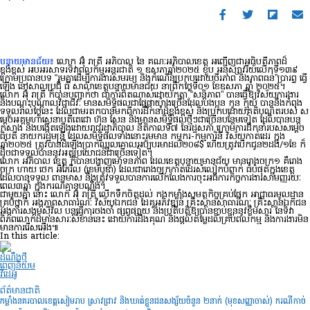
បន្ទាយមានជ័យ៖
លោក អ៊ុំ រាត្រី អភិបាល នៃ គណៈអភិបាលខេត្ត អញ្ជើញជាអធិបតីភាពដ៏
ខ្ពង់ខ្ពស់ អបអរសាទរទិវាពលកម្មអន្តរជាតិ ១ ឧសភាឆ្នាំ២០២៥ ខួប អនុស្សាវរីយ៍
លើកទី១៣៩
ក្រោមប្រធានបទ “រួមគ្នាដើម្បីការងារសមរម្យ និងកំណើនប្រកបដោយចីរភាព និងភាពធន់”ប្រារព្ធ ធ្វើ
ឡើង នៅសាលប្រជុំ ធំ សាលាខេត្តបន្ទាយមានជ័យ នាព្រឹកថ្ងៃទី០១ ខែឧសភា ឆ្នាំ ២០២៥។
លោក អ៊ុំ រាត្រី ក៏បានបញ្ជាក់ថា ជាការពិតណាស់ដោយកត្តា “សន្តិភាព” បានធ្វេីឱ្យវិស័យការងារ
និងបណ្តុះបណ្តាលវិជ្ជាជីវៈ មានសមិទ្ធិផលជាផ្លែផ្កាយ៉ាងច្រើនដែលបងប្អូន កូន ក្មួយ បាននឹងកំពុង
ទទួលរាល់ថ្ងៃនេះ ដែលជាមរតកបានមកពីការដឹកនាំដ៏ខ្ពង់ខ្ពស់ និងប្រកបដោយគតិបណ្ឌិតរបស់ ស
ម្តេចអគ្គមហាសេនាបតីតេជោ ហ៊ុន សែន និងមានសមិទ្ធិផលថ្មីៗជាច្រើនបន្ថែមទៀត ដែលបានបន្ត
កសាង និងបង្កើតឡើងដោយរាជរដ្ឋាភិបាល នីតិកាលទី៧ នៃរដ្ឋសភា ក្រោមការដឹកនាំរបស់សម្តេច
ធិបតី នាយករដ្ឋមន្ត្រី ដែលសមិទ្ធិផលទាំងនោះរួមមាន កម្មករ-កម្មការិនី វិស័យកាត់ដេរ ក្នុង
ឆ្នាំ២០២៥ ត្រូវបានដំឡើងប្រាក់ឈ្នួលគោលអប្បបរមាដល់២០៨$ ហើយត្រូវបើកជូន២ដង/១ខែ ក៏
ដូចជាទទួលបាននូវអត្ថប្រយោជន៍ជាច្រេីនទៀត។
លោក អភិបាល ខេត្ត ក៏បានបង្ហាញមោទនភាព ដែលខេត្តបន្ទាយមានជ័យ មានរោងចក្រ១ គឺរោង
ចក្រ ហាយ ថេក អឺភែរឹល (ខេមបូឌា) ដែលជារោងចក្រកាត់ដេរសំលៀកបំពាក់ ធំបំផុតក្នុងខេត្ត
ដែលបានទទួល ពានមាស នឹងត្រូវទទួលបានការលើកលែងការចុះអធិការកិច្ចការងារសាមញ្ញរយៈ
ពេល៣ឆ្នាំ ក្នុងករណីគ្មានបណ្ដឹង។
ជាមួយគ្នា នោះ លោក អ៊ុំ រាត្រី លើកទឹកចិត្តដល់ កងកម្លាំងសមត្ថកិច្ចគ្រប់ផ្នែក អាជ្ញាធរមូលដ្ឋាន
គ្រប់ថ្នាក់ អង្គភាពសាធារណៈ វិស័យឯកជន ដៃគូអភិវឌ្ឍន៍ គ្រឹះស្ថានសាធារណៈ គ្រឹះស្ថានឯកជន
អង្គការសង្គមស៊ីវិល បន្តធ្វើការចងចាំ ផ្សព្វផ្សាយ និងប្រតិបត្តិឱ្យបានខ្ជាប់ខ្ជួននូវខ្លឹមសារ នៃទិវា
ពិភពលោកដ៏មានសារៈសំខាន់នេះ ដោយការដឹងគុណ និងផ្តល់តម្លៃដល់គ្រប់ពលកម្ម និងការងារមិន
មានការរើសអើង៕
In this article:
ដំណឹងថ្មី
ពេញនិយម
វីដេអូ
ព័ត៌មានជាតិ
កម្លាំងនគរបាលខេត្តសៀមរាប ស្រាវជ្រាវ និងឃាត់ខ្លួនជនសង្ស័យចំនួន ២នាក់ (មុខសញ្ញាចាស់) ករណីកាច់