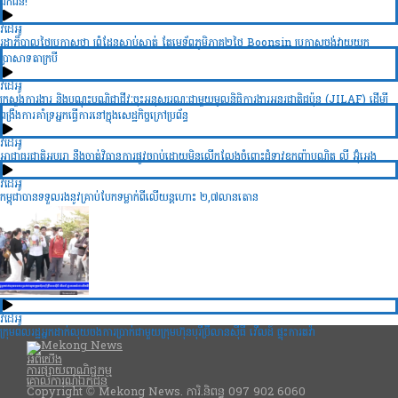
ឯកជន!
វីដេអូ
រដ្ឋាភិបាលថៃប្រកាសថា ព្រំដែនស្ងាប់ស្ងាត់ តែមេទ័ពភូមិភាគ២ថៃ Boonsin ប្រកាសចង់វាយយក
ប្រាសាទតាក្របី
វីដេអូ
ក្រសួងការងារ និងបណ្ដុះបណ្វិជ្ជាជីវៈចុះអនុស្សរណៈជាមួយមូលនិធិការងារអន្ដរជាតិជប៉ុន (JILAF) ដើម្បី
ពង្រឹងការគាំទ្រអ្នកធ្វើការនៅក្នុងសេដ្ឋកិច្ចក្រៅប្រព័ន្ធ
វីដេអូ
អាជ្ញាធរជាតិអប្សរា នឹងចាត់វិធានការផ្លូវច្បាប់ដោយមិនលើកលែងចំពោះជំទាវឧកញ៉ាបណ្ឌិត លី អ៊ុំអេង
វីដេអូ
កម្ពុជាបានទទួលរងនូវគ្រាប់បែកទម្លាក់ពីលើយន្តហោះ ២,៧លានតោន
វីដេអូ
ក្រុមពលរដ្ឋអ្នកដាក់លុយចងការប្រាក់ជាមួយក្រុមហ៊ុនបុរីប៊្រីលានស៊ីធី វើលដ៍ ផ្ទុះការតវ៉ា
អំពីយើង
ការផ្សាយពាណិជ្ជកម្ម
គោលការណ៍ឯកជន
Copyright © Mekong News. ការិ.និពន្ធ 097 902 6060