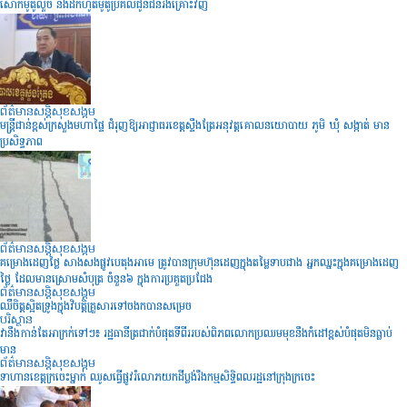
សោកម៉ូតូលួច និងដកហូតម៉ូតូប្រគល់ជូនជនរងគ្រោះវិញ
ព័ត៌មានសន្តិសុខ​សង្គម
មន្រ្តីជាន់ខ្ពស់ក្រសួងមហាផ្ទៃ ជំរុញឱ្យអាជ្ញាធរខេត្តស្ទឹងត្រែអនុវត្តគោលនយោបាយ ភូមិ ឃុំ សង្កាត់ មាន
ប្រសិទ្ធភាព
ព័ត៌មានសន្តិសុខ​សង្គម
គម្រោងដេញថ្លៃ សាងសងផ្លូវបេតុងអាមេ ត្រូវបានក្រុមហ៊ុនដេញក្នុងតម្លៃទាបជាង អ្នកឈ្នះក្នុងគម្រោងដេញ
ថ្លៃ ដែលមានស្រោមសំបុត្រ ចំនួន៦ ក្នុងការប្រគួតប្រជែង
ព័ត៌មានសន្តិសុខ​សង្គម
ឈឺចិត្តស្អិតទ្រូងក្នុងវិបត្តិគ្រួសារទៅចងកបានសម្រេច
បរិស្ថាន
វានឹងកាន់តែអាក្រក់ទៅៗ៖ រដ្ឋធានីត្រជាក់បំផុតទីពីររបស់ពិភពលោកប្រឈមមុខនឹងកំដៅខ្ពស់បំផុតមិនធ្លាប់
មាន
ព័ត៌មានសន្តិសុខ​សង្គម
ទាហានខេត្តក្រចេះម្នាក់ ឈូសធ្វើផ្លូវរំលោភយកដីប្លង់រឹងកម្មសិទ្ធិពលរដ្ឋនៅក្រុងក្រចេះ