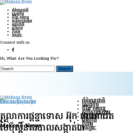
ព័ត៌មានជាតិ
សេដ្ឋកិច្ច
ជីវិត កម្សាន្ត
សន្តិសុខ​សង្គម
អន្តរជាតិ
បរិស្ថាន
វីដេអូ
ទស្សនៈ
Connect with us
Hi, What Are You Looking For?
ព័ត៌មានជាតិ
ព័ត៌មានសន្តិសុខ​សង្គម
សេដ្ឋកិច្ច
ជីវិត កម្សាន្ត
សន្តិសុខ​សង្គម
តុលាការផ្តន្ទាទោស អ៊ុក ផាណារ៉េត
អន្តរជាតិ
បរិស្ថាន
វីដេអូ
Mekong News
មេប៉ុស្តិ៍នគរបាលសង្កាត់៣
ទស្សនៈ