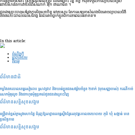
ការផ្តន្ទាទោសនេះ ស្របពេលដែលត្រូវ ជនរងគ្រោះ រ័ត្ន គន្ធី កំពុងទទួលការព្យាបាលរបួស
ដោយសារតែការវាយដំពីសំណាក់ អ៊ុក ផាណារ៉េត ។
ជនរងគ្រោះបានសម្តែងការមិនសុខចិត្ត ដោយសារ តែការសម្រេចសំណងមិនអាចព្យាបាលជំងឺ
និងផលប៉ះពាល់ដល់សរីរាង្គ ដែលអាចធ្លាក់ខ្លួនពិការនាពេលអនាគត៕
In this article:
ដំណឹងថ្មី
ពេញនិយម
វីដេអូ
ព័ត៌មានជាតិ
កម្លាំងនគរបាលខេត្តសៀមរាប ស្រាវជ្រាវ និងឃាត់ខ្លួនជនសង្ស័យចំនួន ២នាក់ (មុខសញ្ញាចាស់) ករណីកាច់
សោកម៉ូតូលួច និងដកហូតម៉ូតូប្រគល់ជូនជនរងគ្រោះវិញ
ព័ត៌មានសន្តិសុខ​សង្គម
មន្រ្តីជាន់ខ្ពស់ក្រសួងមហាផ្ទៃ ជំរុញឱ្យអាជ្ញាធរខេត្តស្ទឹងត្រែអនុវត្តគោលនយោបាយ ភូមិ ឃុំ សង្កាត់ មាន
ប្រសិទ្ធភាព
ព័ត៌មានសន្តិសុខ​សង្គម