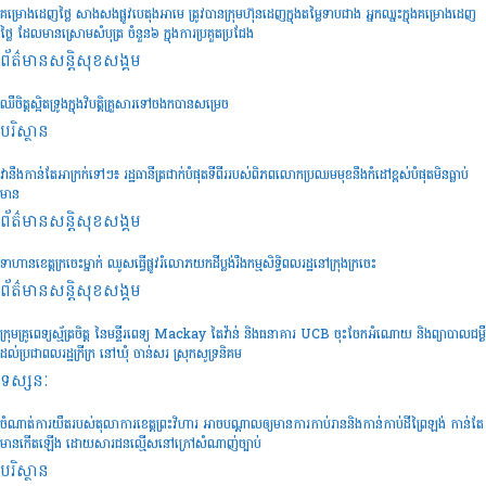
គម្រោងដេញថ្លៃ សាងសងផ្លូវបេតុងអាមេ ត្រូវបានក្រុមហ៊ុនដេញក្នុងតម្លៃទាបជាង អ្នកឈ្នះក្នុងគម្រោងដេញ
ថ្លៃ ដែលមានស្រោមសំបុត្រ ចំនួន៦ ក្នុងការប្រគួតប្រជែង
ព័ត៌មានសន្តិសុខ​សង្គម
ឈឺចិត្តស្អិតទ្រូងក្នុងវិបត្តិគ្រួសារទៅចងកបានសម្រេច
បរិស្ថាន
វានឹងកាន់តែអាក្រក់ទៅៗ៖ រដ្ឋធានីត្រជាក់បំផុតទីពីររបស់ពិភពលោកប្រឈមមុខនឹងកំដៅខ្ពស់បំផុតមិនធ្លាប់
មាន
ព័ត៌មានសន្តិសុខ​សង្គម
ទាហានខេត្តក្រចេះម្នាក់ ឈូសធ្វើផ្លូវរំលោភយកដីប្លង់រឹងកម្មសិទ្ធិពលរដ្ឋនៅក្រុងក្រចេះ
ព័ត៌មានសន្តិសុខ​សង្គម
ក្រុមគ្រូពេទ្យស្ម័ត្រចិត្ត នៃមន្ទីរពេទ្យ Mackay តៃវ៉ាន់ និងធនាគារ UCB ចុះចែកអំណោយ និងព្យាបាលជម្ងឺ
ដល់ប្រជាពលរដ្ឋក្រីក្រ នៅឃុំ ចាន់សរ ស្រុកសូទ្រនិគម
ទស្សនៈ
ចំណាត់ការយឺតរបស់តុលាការខេត្តព្រះវិហារ អាចបណ្តាលឲ្យមានការកាប់រាននិងកាន់កាប់ដីព្រៃឡង់ កាន់តែ
មានកើតឡើង ដោយសារជនល្មើសនៅក្រៅសំណាញ់ច្បាប់
បរិស្ថាន