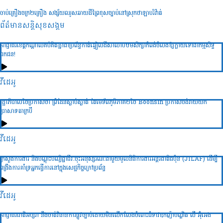
ចាប់គ្រឿងចក្រ២គ្រឿង សង្ស័យឈូសឆាយដីព្រៃខុសច្បាប់នៅស្រុកថាឡាបរិវ៉ាត់
ព័ត៌មានសន្តិសុខ​សង្គម
អាជ្ញាធរខេត្តកណ្តាលគប់គិតគ្នាជាប្រព័ន្ធកាត់ឆ្វៀលដីសាលាបឋមសិក្សាកំពង់ចំលងឱ្យក្លាយទៅជាកម្មសិទ្ធ
ឯកជន!
វីដេអូ
រដ្ឋាភិបាលថៃប្រកាសថា ព្រំដែនស្ងាប់ស្ងាត់ តែមេទ័ពភូមិភាគ២ថៃ Boonsin ប្រកាសចង់វាយយក
ប្រាសាទតាក្របី
វីដេអូ
ក្រសួងការងារ និងបណ្ដុះបណ្វិជ្ជាជីវៈចុះអនុស្សរណៈជាមួយមូលនិធិការងារអន្ដរជាតិជប៉ុន (JILAF) ដើម្បី
ពង្រឹងការគាំទ្រអ្នកធ្វើការនៅក្នុងសេដ្ឋកិច្ចក្រៅប្រព័ន្ធ
វីដេអូ
អាជ្ញាធរជាតិអប្សរា នឹងចាត់វិធានការផ្លូវច្បាប់ដោយមិនលើកលែងចំពោះជំទាវឧកញ៉ាបណ្ឌិត លី អ៊ុំអេង