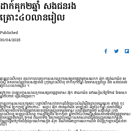
ដាក់គុក២ឆ្នាំ សងជនរង
គ្រោះ៤០លានរៀល
Published
30/04/2025
ខេត្តព្រះសីហនុ៖ តុលាការបានប្រកាសសាលក្រមសម្រេចផ្តន្ទាទោសលោក អុ៑ក ផាន់ណារ៉េត មេ
ប៉ុស្តិ៍ នគរបាលរដ្ឋបាលសង្កាត់៣ ក្រុងព្រះសីហនុ ដាក់គុក២ឆ្នាំ តែទោសត្រូវព្យួរ និង សងជនរង
គ្រោះ៤០លានរៀល ។
ចៅក្រម បានប្រកាសសាលក្រមសម្រេចផ្តន្ទាទោស អ៊ុក ផាណារ៉េត នៅរសៀលថ្ងៃទិ២៩ ខែមេសា
ឆ្នាំ២០២៥ ម្សិលមិញនេះ។
ការប្រកាសសាលក្រមនេះ បន្ទាប់បើកសាវនាការជំនុំជម្រះសំណុំរឿងព្រហ្មទណ្ឌលេខ ៩២៥ ចុះ
ថ្ងៃទី១៨ ខែកក្កដា ឆ្នាំ២០២៤- ឈ្មោះ អ៊ុក ផាន់ណារ៉េត ភេទប្រុស អាយុ៤១ឆ្នាំ ជនជាតិខ្មែរ
ជាប់ចោទពីបទ៖ហិង្សាដោយចេតនាមានស្ថានទម្ងន់ទោស ប្រព្រឹត្តនៅភូមិ២ សង្កាត់៣ ក្រុង
ព្រះសីហនុ ខេត្តព្រះសីហនុ កាលពីថ្ងៃទី៦ ខែកក្កដា ឆ្នាំ២០២៤បទល្មើសដែលមានចែងឲ្យផ្តន្ទាទោស
តាមបញ្ញាតិមាត្រា ២១៨ ចំណុចទី២ នៃក្រមព្រហ្មទណ្ឌ។សមាសភាពជំនុំជម្រះមានលោកសុង
ប៊ុណ្ណារិទ្ធិចៅក្រមជំនុំជម្រះលោកសៀង សុខ តំណាងអយ្យការលោកឈិន ធារិទ្ធិក្រឡាបញ្ជីសវនា
ការ។