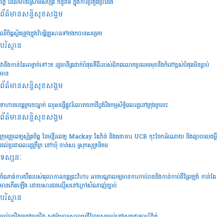
ថ្លៃ ដែលមានស្រោមសំបុត្រ ចំនួន៦ ក្នុងការប្រគួតប្រជែង
ព័ត៌មានសន្តិសុខ​សង្គម
ឈឺចិត្តស្អិតទ្រូងក្នុងវិបត្តិគ្រួសារទៅចងកបានសម្រេច
បរិស្ថាន
វានឹងកាន់តែអាក្រក់ទៅៗ៖ រដ្ឋធានីត្រជាក់បំផុតទីពីររបស់ពិភពលោកប្រឈមមុខនឹងកំដៅខ្ពស់បំផុតមិនធ្លាប់
មាន
ព័ត៌មានសន្តិសុខ​សង្គម
ទាហានខេត្តក្រចេះម្នាក់ ឈូសធ្វើផ្លូវរំលោភយកដីប្លង់រឹងកម្មសិទ្ធិពលរដ្ឋនៅក្រុងក្រចេះ
ព័ត៌មានសន្តិសុខ​សង្គម
ក្រុមគ្រូពេទ្យស្ម័ត្រចិត្ត នៃមន្ទីរពេទ្យ Mackay តៃវ៉ាន់ និងធនាគារ UCB ចុះចែកអំណោយ និងព្យាបាលជម្ងឺ
ដល់ប្រជាពលរដ្ឋក្រីក្រ នៅឃុំ ចាន់សរ ស្រុកសូទ្រនិគម
ទស្សនៈ
ចំណាត់ការយឺតរបស់តុលាការខេត្តព្រះវិហារ អាចបណ្តាលឲ្យមានការកាប់រាននិងកាន់កាប់ដីព្រៃឡង់ កាន់តែ
មានកើតឡើង ដោយសារជនល្មើសនៅក្រៅសំណាញ់ច្បាប់
បរិស្ថាន