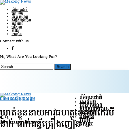
ព័ត៌មានជាតិ
សេដ្ឋកិច្ច
ជីវិត កម្សាន្ត
សន្តិសុខ​សង្គម
អន្តរជាតិ
បរិស្ថាន
វីដេអូ
ទស្សនៈ
Connect with us
Hi, What Are You Looking For?
ព័ត៌មានជាតិ
ព័ត៌មានសន្តិសុខ​សង្គម
សេដ្ឋកិច្ច
ជីវិត កម្សាន្ត
សន្តិសុខ​សង្គម
ឃាត់ខ្លួននាយអាវុធហត្ថខេត្តតាកែវបី
អន្តរជាតិ
បរិស្ថាន
វីដេអូ
Mekong News
នាក់ ពាក់ពន្ធ័គ្រឿងញៀន
ទស្សនៈ