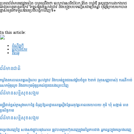
ប្រភពព័ត៌មានផ្សេងទៀត បានឲ្យដឹងថា លោកវរសេនីយ៍ឯក ង៉ែត ចាន់ឌី មេបញ្ជាការរងកងរាជ
អាវុធហត្ថខេត្តតាកែវ ទទួលផែនស្រាវជ្រាវ និងបង្ក្រាបបទល្មើសជាច្រើនឆ្នាំ ប៉ុន្ដែក្រោយមកបាន
ផ្លាស់ឲ្យទៅទទួលផែនប្រតិបត្តិការវិញ៕⊕
In this article:
ដំណឹងថ្មី
ពេញនិយម
វីដេអូ
ព័ត៌មានជាតិ
កម្លាំងនគរបាលខេត្តសៀមរាប ស្រាវជ្រាវ និងឃាត់ខ្លួនជនសង្ស័យចំនួន ២នាក់ (មុខសញ្ញាចាស់) ករណីកាច់
សោកម៉ូតូលួច និងដកហូតម៉ូតូប្រគល់ជូនជនរងគ្រោះវិញ
ព័ត៌មានសន្តិសុខ​សង្គម
មន្រ្តីជាន់ខ្ពស់ក្រសួងមហាផ្ទៃ ជំរុញឱ្យអាជ្ញាធរខេត្តស្ទឹងត្រែអនុវត្តគោលនយោបាយ ភូមិ ឃុំ សង្កាត់ មាន
ប្រសិទ្ធភាព
ព័ត៌មានសន្តិសុខ​សង្គម
គម្រោងដេញថ្លៃ សាងសងផ្លូវបេតុងអាមេ ត្រូវបានក្រុមហ៊ុនដេញក្នុងតម្លៃទាបជាង អ្នកឈ្នះក្នុងគម្រោងដេញ