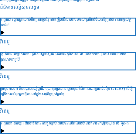
ចាប់គ្រឿងចក្រ២គ្រឿង សង្ស័យឈូសឆាយដីព្រៃខុសច្បាប់នៅស្រុកថាឡាបរិវ៉ាត់
ព័ត៌មានសន្តិសុខ​សង្គម
អាជ្ញាធរខេត្តកណ្តាលគប់គិតគ្នាជាប្រព័ន្ធកាត់ឆ្វៀលដីសាលាបឋមសិក្សាកំពង់ចំលងឱ្យក្លាយទៅជាកម្មសិទ្ធ
ឯកជន!
វីដេអូ
រដ្ឋាភិបាលថៃប្រកាសថា ព្រំដែនស្ងាប់ស្ងាត់ តែមេទ័ពភូមិភាគ២ថៃ Boonsin ប្រកាសចង់វាយយក
ប្រាសាទតាក្របី
វីដេអូ
ក្រសួងការងារ និងបណ្ដុះបណ្វិជ្ជាជីវៈចុះអនុស្សរណៈជាមួយមូលនិធិការងារអន្ដរជាតិជប៉ុន (JILAF) ដើម្បី
ពង្រឹងការគាំទ្រអ្នកធ្វើការនៅក្នុងសេដ្ឋកិច្ចក្រៅប្រព័ន្ធ
វីដេអូ
អាជ្ញាធរជាតិអប្សរា នឹងចាត់វិធានការផ្លូវច្បាប់ដោយមិនលើកលែងចំពោះជំទាវឧកញ៉ាបណ្ឌិត លី អ៊ុំអេង