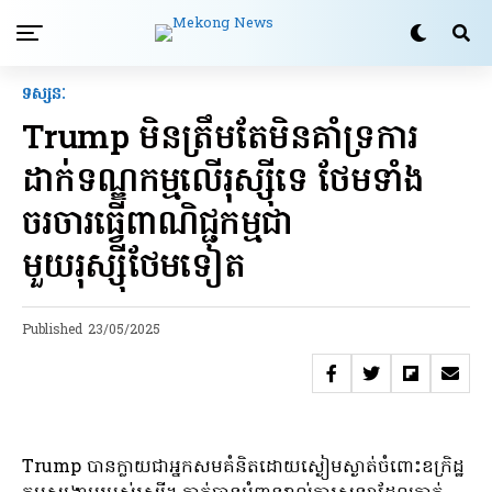
ទស្សនៈ
Trump មិនត្រឹមតែមិនគាំទ្រការ
ដាក់ទណ្ឌកម្មលើរុស្ស៊ីទេ ថែមទាំង
ចរចារធ្វើពាណិជ្ជកម្មជា
មួយរុស្ស៊ីថែមទៀត
Published
23/05/2025
Trump បានក្លាយជាអ្នកសមគំនិតដោយស្ងៀមស្ងាត់ចំពោះឧក្រិដ្ឋ