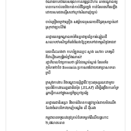
ចំណាត់ការយឺតរបស់តុលាការខេត្តព្រះវិហារ អាចបណ្តាលឲ្យ
មានការកាប់រាននិងកាន់កាប់ដីព្រៃឡង់ កាន់តែមានកើតឡើង
ដោយសារជនល្មើសនៅក្រៅសំណាញ់ច្បាប់
ចាប់គ្រឿងចក្រ២គ្រឿង សង្ស័យឈូសឆាយដីព្រៃខុសច្បាប់នៅ
ស្រុកថាឡាបរិវ៉ាត់
អាជ្ញាធរខេត្តកណ្តាលគប់គិតគ្នាជាប្រព័ន្ធកាត់ឆ្វៀលដី
សាលាបឋមសិក្សាកំពង់ចំលងឱ្យក្លាយទៅជាកម្មសិទ្ធឯកជន!
មេធាវីអះអាងថា ការឃុំខ្លួនឈ្មោះ ស្វាង សៅគា ភេទស្រី
គឺជារឿងអយុត្តិធម៌ខ្លាំងណាស់!
រដ្ឋាភិបាលថៃប្រកាសថា ព្រំដែនស្ងាប់ស្ងាត់ តែមេទ័ព
ភូមិភាគ២ថៃ Boonsin ប្រកាសចង់វាយយកប្រាសាទតា
ក្របី
ក្រសួងការងារ និងបណ្ដុះបណ្វិជ្ជាជីវៈចុះអនុស្សរណៈជាមួយ
មូលនិធិការងារអន្ដរជាតិជប៉ុន (JILAF) ដើម្បីពង្រឹងការគាំទ្រ
អ្នកធ្វើការនៅក្នុងសេដ្ឋកិច្ចក្រៅប្រព័ន្ធ
អាជ្ញាធរជាតិអប្សរា នឹងចាត់វិធានការផ្លូវច្បាប់ដោយមិនលើក
លែងចំពោះជំទាវឧកញ៉ាបណ្ឌិត លី អ៊ុំអេង
កម្ពុជាបានទទួលរងនូវគ្រាប់បែកទម្លាក់ពីលើយន្តហោះ
២,៧លានតោន