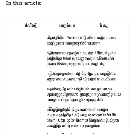
In this article:
ដំណឹងថ្មី
ពេញនិយម
វីដេអូ
តើប្រព័ន្ធមីស៊ីល Patriot ជាអ្វី ហើយហេតុអ្វីបានជាការ
ផ្គត់ផ្គង់ត្រូវបានកាត់បន្ថយទូទាំងពិភពលោក?
កម្លាំងនគរបាលខេត្តសៀមរាប ស្រាវជ្រាវ និងឃាត់ខ្លួនជន
សង្ស័យចំនួន ២នាក់ (មុខសញ្ញាចាស់) ករណីកាច់សោក
ម៉ូតូលួច និងដកហូតម៉ូតូប្រគល់ជូនជនរងគ្រោះវិញ
មន្រ្តីជាន់ខ្ពស់ក្រសួងមហាផ្ទៃ ជំរុញឱ្យអាជ្ញាធរខេត្តស្ទឹងត្រែ
អនុវត្តគោលនយោបាយ ភូមិ ឃុំ សង្កាត់ មានប្រសិទ្ធភាព
គម្រោងដេញថ្លៃ សាងសងផ្លូវបេតុងអាមេ ត្រូវបានក្រុម
ហ៊ុនដេញក្នុងតម្លៃទាបជាង អ្នកឈ្នះក្នុងគម្រោងដេញថ្លៃ ដែល
មានស្រោមសំបុត្រ ចំនួន៦ ក្នុងការប្រគួតប្រជែង
ឈឺចិត្តស្អិតទ្រូងក្នុងវិបត្តិគ្រួសារទៅចងកបានសម្រេច
ក្រុមគ្រូពេទ្យស្ម័ត្រចិត្ត នៃមន្ទីរពេទ្យ Mackay តៃវ៉ាន់ និង
ធនាគារ UCB ចុះចែកអំណោយ និងព្យាបាលជម្ងឺដល់ប្រជា
ពលរដ្ឋក្រីក្រ នៅឃុំ ចាន់សរ ស្រុកសូទ្រនិគម