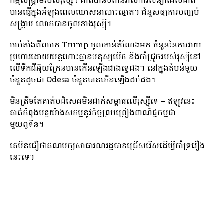
កម្មសង្គ្រាមរបស់រុស្ស៊ី។ គាត់​បាន​បំពាន​រាល់​ការ​សន្យា​ដែល​គាត់​
បាន​ធ្វើ​ក្នុង​អំឡុង​ពេល​ឃោសនា​បោះឆ្នោត។ ជំនួស​ឲ្យ​ការ​បញ្ឈប់​
សង្គ្រាម លោក​បាន​ចូល​ខាង​រុស្ស៊ី។
ចាប់តាំងពីលោក Trump ចូលកាន់តំណែងមក ចំនួននៃការវាយ
ប្រហារដោយយន្តហោះគ្មានមនុស្សបើក និងកាំជ្រួចរបស់រុស្ស៊ីនៅ
លើទឹកដីអ៊ុយក្រែនបានកើនឡើងជាងទ្វេដង។ នៅក្នុងតំបន់មួយ
ចំនួនដូចជា Odesa ចំនួនបានកើនឡើងដប់ដង។
មិនត្រឹមតែគាត់បដិសេធមិនដាក់សម្ពាធលើរុស្ស៊ីទេ – ឥឡូវនេះ
គាត់កំពុងបន្តយ៉ាងសកម្មនូវកិច្ចព្រមព្រៀងពាណិជ្ជកម្មជា
មួយពូទីន។
គេមិន​ជឿ​ថា​គណបក្ស​សាធារណរដ្ឋ​បាន​ជ្រើសរើស​ដើម្បី​គាំទ្រ​រឿង​
នេះ​ទេ។