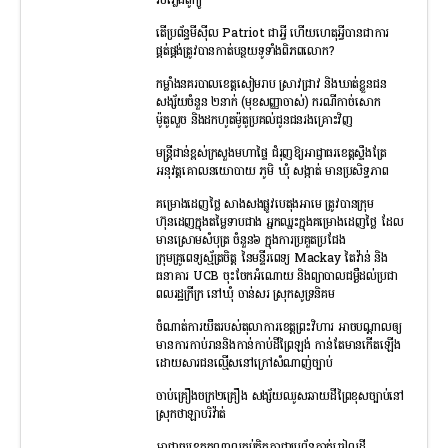
រថភ្លើងតូក្យូ
តើប្រព័ន្ធមីស៊ីល Patriot ជាអ្វី ហើយហេតុអ្វីបានជាការ
ផ្គត់ផ្គង់ត្រូវបានកាត់បន្ថយទូទាំងពិភពលោក?
កម្លាំងនគរបាលខេត្តសៀមរាប ស្រាវជ្រាវ និងឃាត់ខ្លួនជន
សង្ស័យចំនួន ២នាក់ (មុខសញ្ញាចាស់) ករណីកាច់សោក
ម៉ូតូលួច និងដកហូតម៉ូតូប្រគល់ជូនជនរងគ្រោះវិញ
មន្រ្តីជាន់ខ្ពស់ក្រសួងមហាផ្ទៃ ជំរុញឱ្យអាជ្ញាធរខេត្តស្ទឹងត្រែ
អនុវត្តគោលនយោបាយ ភូមិ ឃុំ សង្កាត់ មានប្រសិទ្ធភាព
គម្រោងដេញថ្លៃ សាងសងផ្លូវបេតុងអាមេ ត្រូវបានក្រុម
ហ៊ុនដេញក្នុងតម្លៃទាបជាង អ្នកឈ្នះក្នុងគម្រោងដេញថ្លៃ ដែល
មានស្រោមសំបុត្រ ចំនួន៦ ក្នុងការប្រគួតប្រជែង
ក្រុមគ្រូពេទ្យស្ម័ត្រចិត្ត នៃមន្ទីរពេទ្យ Mackay តៃវ៉ាន់ និង
ធនាគារ UCB ចុះចែកអំណោយ និងព្យាបាលជម្ងឺដល់ប្រជា
ពលរដ្ឋក្រីក្រ នៅឃុំ ចាន់សរ ស្រុកសូទ្រនិគម
ចំណាត់ការយឺតរបស់តុលាការខេត្តព្រះវិហារ អាចបណ្តាលឲ្យ
មានការកាប់រាននិងកាន់កាប់ដីព្រៃឡង់ កាន់តែមានកើតឡើង
ដោយសារជនល្មើសនៅក្រៅសំណាញ់ច្បាប់
ចាប់គ្រឿងចក្រ២គ្រឿង សង្ស័យឈូសឆាយដីព្រៃខុសច្បាប់នៅ
ស្រុកថាឡាបរិវ៉ាត់