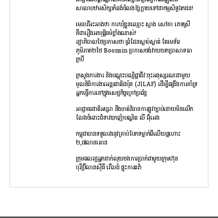
អាជ្ញាធរខេត្តកណ្តាលគប់គិតគ្នាជាប្រព័ន្ធកាត់ឆ្វៀលដី
សាលាបឋមសិក្សាកំពង់ចំលងឱ្យក្លាយទៅជាកម្មសិទ្ធឯកជន!
មេធាវីអះអាងថា ការឃុំខ្លួនឈ្មោះ ស្វាង សៅគា ភេទស្រី
គឺជារឿងអយុត្តិធម៌ខ្លាំងណាស់!
រដ្ឋាភិបាលថៃប្រកាសថា ព្រំដែនស្ងាប់ស្ងាត់ តែមេទ័ព
ភូមិភាគ២ថៃ Boonsin ប្រកាសចង់វាយយកប្រាសាទតា
ក្របី
ក្រសួងការងារ និងបណ្ដុះបណ្វិជ្ជាជីវៈចុះអនុស្សរណៈជាមួយ
មូលនិធិការងារអន្ដរជាតិជប៉ុន (JILAF) ដើម្បីពង្រឹងការគាំទ្រ
អ្នកធ្វើការនៅក្នុងសេដ្ឋកិច្ចក្រៅប្រព័ន្ធ
អាជ្ញាធរជាតិអប្សរា នឹងចាត់វិធានការផ្លូវច្បាប់ដោយមិនលើក
លែងចំពោះជំទាវឧកញ៉ាបណ្ឌិត លី អ៊ុំអេង
កម្ពុជាបានទទួលរងនូវគ្រាប់បែកទម្លាក់ពីលើយន្តហោះ
២,៧លានតោន
ក្រុមពលរដ្ឋអ្នកដាក់លុយចងការប្រាក់ជាមួយក្រុមហ៊ុន
បុរីប៊្រីលានស៊ីធី វើលដ៍ ផ្ទុះការតវ៉ា