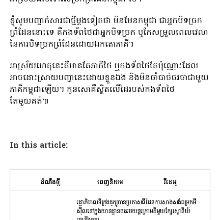
ខ្ញុំសូមបញ្ជាក់សារជាថ្មីម្ដងទៀតថា មិនមែនកម្ពុជា ជាអ្នកបិទច្រក
ព្រំដែននោះទេ គឺកងទ័ពថៃជាអ្នកបិទច្រក ឬកែសម្រួលពេលវេលា
នៃការបិទច្រកព្រំដែនដោយឯកតោភាគី។
អាស្រ័យហេតុនេះគឺមានតែភាគីថៃ ឬកងទ័ពថៃតែប៉ុណ្ណោះដែល
អាចដោះស្រាយបញ្ហានេះដោយខ្លួនឯង និងមិនចាំបាច់ចរចាជាមួយ
ភាគីកម្ពុជាឡើយ។ កូនសោគឺស្ថិតលើដៃរបស់កងទ័ពថៃ
តែមួយគត់៕
In this article:
ដំណឹងថ្មី
ពេញនិយម
វីដេអូ
រដ្ឋាភិបាលទីក្រុងតូក្យូបានប្រកាសពីផែនការសាងសង់ជម្រកមី
ស៊ីលនៅក្នុងយានដ្ឋានចតរថយន្តក្រោមដីមួយក្បែរស្ថានីយ៍