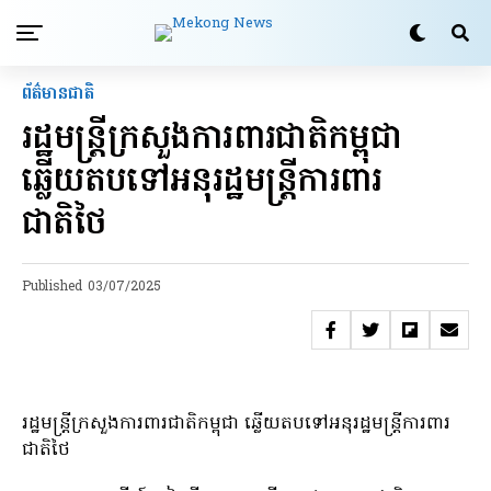
ព័ត៌មានជាតិ
រដ្ឋមន្រ្តីក្រសួងការពារជាតិកម្ពុជា
ឆ្លើយតបទៅអនុរដ្ឋមន្រ្តីការពារ
ជាតិថៃ
Published
03/07/2025
រដ្ឋមន្រ្តីក្រសួងការពារជាតិកម្ពុជា ឆ្លើយតបទៅអនុរដ្ឋមន្រ្តីការពារ
ជាតិថៃ