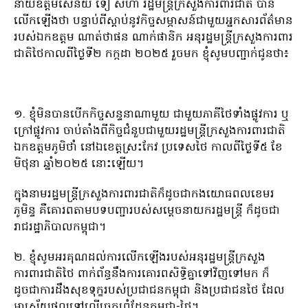
នាយឧត្តមសេនីយ៍ ទៀ សីហា រដ្ឋមន្ត្រីក្រសួងការពារជាតិ បាន
លើកឡើងថា បន្ទាប់ពីស្ដាប់នូវកិច្ចសម្ភាសន៍ជាមួយអ្នកសារព័ត៌មាន
របស់ឯកឧត្តម ណាត់ថាផន ណាក់ផានិក អនុរដ្ឋមន្ត្រីក្រសួងការពារ
ជាតិថៃកាលពីថ្ងៃទី២ កក្កដា ២០២៥ រួចមក ខ្ញុំសូមបញ្ជាក់ជូនថា៖
១. ខ្ញុំមិនបានបើកកិច្ចសន្ទនាណាមួយ ជាមួយភាគីថៃទាំងផ្លូវការ ឬ
ក្រៅផ្លូវការ ចាប់តាំងពីកិច្ចជំនួបជាមួយរដ្ឋមន្ត្រីក្រសួងការពារជាតិ
ឯកឧត្តមភូមិថាំ នៅឯខេត្តស្រះកែវ ប្រទេសថៃ កាលពីថ្ងៃទី៥ ខែ
មិថុនា ឆ្នាំ២០២៥ នោះឡើយ។
ក្នុងនាមរដ្ឋមន្ត្រីក្រសួងការពារជាតិក៏ដូចជាកងយោធពលខេមរ
ភូមិន្ទ គឺគោរពតាមបទបញ្ជារបស់សម្តេចនាយករដ្ឋមន្ត្រី ក៏ដូចជា
រាជរដ្ឋាភិបាលកម្ពុជា។
២. ខ្ញុំសូមអរគុណដល់ការលើកឡើងរបស់អនុរដ្ឋមន្ត្រីក្រសួង
ការពារជាតិថៃ ពាក់ព័ន្ធនឹងការគោរពសិទ្ធិគ្នាទៅវិញទៅមក ក៏
ដូចជាការដឹងសុខទុក្ខរបស់ប្រជាជនកម្ពុជា និងប្រជាជនថៃ ដែល
អាស្រ័យផលទៅលើច្រកព្រំដែនកម្ពុជា-ថៃ។