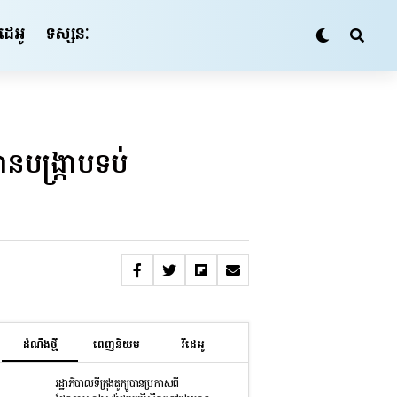
ីដេអូ
ទស្សនៈ
នបង្ក្រាបទប់
ដំណឹងថ្មី
ពេញនិយម
វីដេអូ
រដ្ឋាភិបាលទីក្រុងតូក្យូបានប្រកាសពី