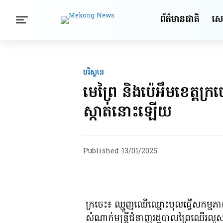
ព័ត៌មានជាតិ
សេដ្
បរិស្ថាន
មេព្រៃ និងប៉េអឹមខេត្តក្
ស្កាត់នោះឡើយ
Published
13/01/2025
ក្រចេះ៖ ឈ្មួញឈើឈ្មោះបុលធ្វើសកម្មភ
សំណាក់មន្ត្រីជំនាញរដ្ឋបាលព្រៃឈើរលួស