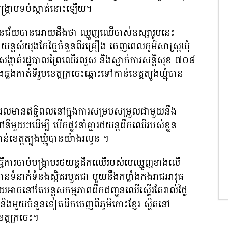
ង្ក្រាបទប់ស្កាត់នោះឡើយ។
ៀងសែនជ័យបានអោយដឹងថា ឈ្មួញឈើចាស់ឧស្សារូបនេះ
ន្តសំយុងកែច្នៃចំនួនពីរគ្រឿង ចេញពេលភូមិសាស្ត្រឃុំ
សង្កាត់រដ្ឋបាលព្រៃឈើរលួស និងស្នាក់ការសន្តិសុខ ៧០៨
ងកាត់ទីរួមខេត្តក្រចេះឆ្ពោះទៅកាន់ខេត្តត្បូងឃ្មុំបាន
មានឥទ្ធិពលនៅក្នុងការសម្របសម្រួលជាមួយនឹង
មួយៗដើម្បី បើកផ្លូវនាំគ្នារថយន្តដឹកឈើរបស់ខ្លួន
់ខេត្តត្បូងឃ្មុំបានយ៉ាងរលូន ។
ានធ្វើការចាប់បង្ក្រាបរថយន្តដឹកឈើរបស់មេឈ្មួញខាងលើ
ទំនាក់ទំនងស្អិតរមួតជា មួយនឹងកម្លាំងកងរាជអាវុធ
ធ ហើយអាចនៅតែបន្តសកម្មភាពដឹកជញ្ជូនឈើស្ទើរតែរាល់ថ្ងៃ
 និងមួយចំនួនទៀតដឹកចេញពីភូមិកោះខ្ញែរ ស្ថិតនៅ
េត្តក្រចេះ។