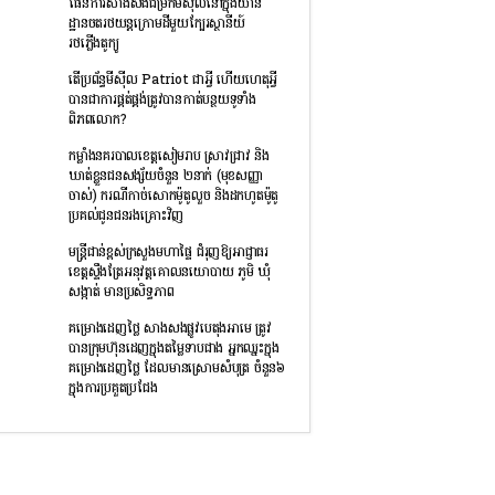
ផែនការសាងសង់ជម្រកមីស៊ីលនៅក្នុងយាន
ដ្ឋានចតរថយន្តក្រោមដីមួយក្បែរស្ថានីយ៍
រថភ្លើងតូក្យូ
តើប្រព័ន្ធមីស៊ីល Patriot ជាអ្វី ហើយហេតុអ្វី
បានជាការផ្គត់ផ្គង់ត្រូវបានកាត់បន្ថយទូទាំង
ពិភពលោក?
កម្លាំងនគរបាលខេត្តសៀមរាប ស្រាវជ្រាវ និង
ឃាត់ខ្លួនជនសង្ស័យចំនួន ២នាក់ (មុខសញ្ញា
ចាស់) ករណីកាច់សោកម៉ូតូលួច និងដកហូតម៉ូតូ
ប្រគល់ជូនជនរងគ្រោះវិញ
មន្រ្តីជាន់ខ្ពស់ក្រសួងមហាផ្ទៃ ជំរុញឱ្យអាជ្ញាធរ
ខេត្តស្ទឹងត្រែអនុវត្តគោលនយោបាយ ភូមិ ឃុំ
សង្កាត់ មានប្រសិទ្ធភាព
គម្រោងដេញថ្លៃ សាងសងផ្លូវបេតុងអាមេ ត្រូវ
បានក្រុមហ៊ុនដេញក្នុងតម្លៃទាបជាង អ្នកឈ្នះក្នុង
គម្រោងដេញថ្លៃ ដែលមានស្រោមសំបុត្រ ចំនួន៦
ក្នុងការប្រគួតប្រជែង