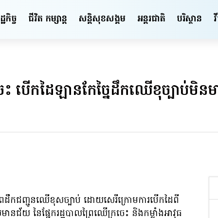
ឋកិច្ច
ជីវិត កម្សាន្ត
សន្តិសុខ​សង្គម
អន្តរជាតិ
បរិស្ថាន
វ
រចេះ បើកដៃឡានកែច្នៃដឹកឈើខុច្បាប់មិនមា
ាពដឹកជញ្ជូនឈើខុសច្បាប់ ដោយសេរីក្រោមការបើកដៃពី
មានជ័យ នៃផ្នែករដ្ឋបាលព្រៃឈើក្រចេះ និងកម្លាំងអាវុធ