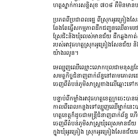
ហត្ថស្នាក់ការសន្តិសុខ ៧០៨ គឺមិនមានប
ប្រភពពីប្រជាពលរដ្ឋ ពីស្រុកអូរគ្រ
តែងតែធ្វើសកម្មភាពដឹកជញ្ជូនឈើតាមរថយ
ស្រែជិះនិងឃុំរលស់មានជ័យ ដឹកឆ្លងកាត់
របស់អាវុធហត្ថស្រុកអូគ្រៀងសែនជ័យ និងឆ្ល
យ៉ាងរលូន។
មេឈ្មួញឈើឈ្មោះលោកបុលជាមនុស្សដែល
សមត្ថកិច្ចជំនាញពាក់ព័ន្ធនៅតាមគោលដៅនី
ចេញពីតំបន់ភូមិសាស្ត្រខាងលើឆ្ពោះទៅកាន
បន្ទាប់ពីកម្លាំងអាវុធហត្ថខេត្តក្រចេះប
កាលពីពេលកន្លងទៅឈ្មួញឈើម្នាក់នេះបាន
ហត្ថខេត្តក៏ដូចជាមន្ត្រីជំនាញពាក់ព័ន្
ចេញពីតំបន់ភូមិសាស្ត្រឃុំរលួសមានជ័យ
ក្នុងឃុំអូរគ្រៀង ស្រុកអូរគ្រៀងសែនជ័យខ