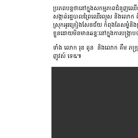
ប្រភពបន្តថានៅក្នុងសកម្មភាពជំនួញឈើ
សង្កាត់រដ្ឋបាលព្រៃឈើរលួស និងលោក គឹម 
ស្រុកអូរគ្រៀងសែនជ័យ កំពុងតែសម្ងំនិង
ខ្លួនដោយមិនមានឆន្ទៈនៅក្នុងការបង្ក្រ
ទាំង លោក រុន តូន និងលោក គឹម ភក្ត្
ញូវស៍ ទេឩ៕