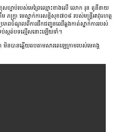
ខុសច្បាប់របស់មេព្រៃឈ្មោះខាងលើ លោក រុន តូនីនាយ
ភក្រ្តា មេស្នាក់ការសន្តិសុខ៧០៨ របស់មន្ត្រីអាវុធហត្ថ
ប្រភពចំណូលពីការដឹកជញ្ជូនឈើឆ្លងកាត់ស្នាក់ការរបស់
ាបទប់ស្កត់បទល្មើសនោះឡើយទាំ។
រា មិនបានឆ្លើយតបតាមសារតេឡេក្រាមរបស់មេគង្គ