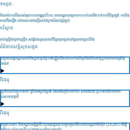
ទស្សនៈ
ចំណាត់ការយឺតរបស់តុលាការខេត្តព្រះវិហារ អាចបណ្តាលឲ្យមានការកាប់រាននិងកាន់កាប់ដីព្រៃឡង់ កាន់តែ
មានកើតឡើង ដោយសារជនល្មើសនៅក្រៅសំណាញ់ច្បាប់
បរិស្ថាន
ចាប់គ្រឿងចក្រ២គ្រឿង សង្ស័យឈូសឆាយដីព្រៃខុសច្បាប់នៅស្រុកថាឡាបរិវ៉ាត់
ព័ត៌មានសន្តិសុខ​សង្គម
អាជ្ញាធរខេត្តកណ្តាលគប់គិតគ្នាជាប្រព័ន្ធកាត់ឆ្វៀលដីសាលាបឋមសិក្សាកំពង់ចំលងឱ្យក្លាយទៅជាកម្មសិទ្ធ
ឯកជន!
វីដេអូ
រដ្ឋាភិបាលថៃប្រកាសថា ព្រំដែនស្ងាប់ស្ងាត់ តែមេទ័ពភូមិភាគ២ថៃ Boonsin ប្រកាសចង់វាយយក
ប្រាសាទតាក្របី
វីដេអូ
ក្រសួងការងារ និងបណ្ដុះបណ្វិជ្ជាជីវៈចុះអនុស្សរណៈជាមួយមូលនិធិការងារអន្ដរជាតិជប៉ុន (JILAF) ដើម្បី
ពង្រឹងការគាំទ្រអ្នកធ្វើការនៅក្នុងសេដ្ឋកិច្ចក្រៅប្រព័ន្ធ