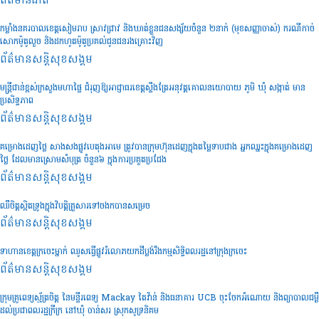
ព័ត៌មានជាតិ
កម្លាំងនគរបាលខេត្តសៀមរាប ស្រាវជ្រាវ និងឃាត់ខ្លួនជនសង្ស័យចំនួន ២នាក់ (មុខសញ្ញាចាស់) ករណីកាច់
សោកម៉ូតូលួច និងដកហូតម៉ូតូប្រគល់ជូនជនរងគ្រោះវិញ
ព័ត៌មានសន្តិសុខ​សង្គម
មន្រ្តីជាន់ខ្ពស់ក្រសួងមហាផ្ទៃ ជំរុញឱ្យអាជ្ញាធរខេត្តស្ទឹងត្រែអនុវត្តគោលនយោបាយ ភូមិ ឃុំ សង្កាត់ មាន
ប្រសិទ្ធភាព
ព័ត៌មានសន្តិសុខ​សង្គម
គម្រោងដេញថ្លៃ សាងសងផ្លូវបេតុងអាមេ ត្រូវបានក្រុមហ៊ុនដេញក្នុងតម្លៃទាបជាង អ្នកឈ្នះក្នុងគម្រោងដេញ
ថ្លៃ ដែលមានស្រោមសំបុត្រ ចំនួន៦ ក្នុងការប្រគួតប្រជែង
ព័ត៌មានសន្តិសុខ​សង្គម
ឈឺចិត្តស្អិតទ្រូងក្នុងវិបត្តិគ្រួសារទៅចងកបានសម្រេច
ព័ត៌មានសន្តិសុខ​សង្គម
ទាហានខេត្តក្រចេះម្នាក់ ឈូសធ្វើផ្លូវរំលោភយកដីប្លង់រឹងកម្មសិទ្ធិពលរដ្ឋនៅក្រុងក្រចេះ
ព័ត៌មានសន្តិសុខ​សង្គម
ក្រុមគ្រូពេទ្យស្ម័ត្រចិត្ត នៃមន្ទីរពេទ្យ Mackay តៃវ៉ាន់ និងធនាគារ UCB ចុះចែកអំណោយ និងព្យាបាលជម្ងឺ
ដល់ប្រជាពលរដ្ឋក្រីក្រ នៅឃុំ ចាន់សរ ស្រុកសូទ្រនិគម