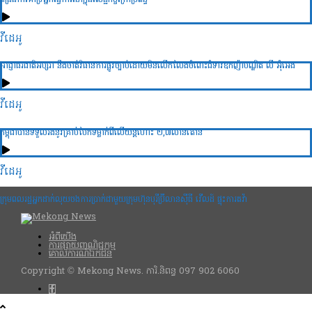
វីដេអូ
អាជ្ញាធរជាតិអប្សរា នឹងចាត់វិធានការផ្លូវច្បាប់ដោយមិនលើកលែងចំពោះជំទាវឧកញ៉ាបណ្ឌិត លី អ៊ុំអេង
វីដេអូ
កម្ពុជាបានទទួលរងនូវគ្រាប់បែកទម្លាក់ពីលើយន្តហោះ ២,៧លានតោន
វីដេអូ
ក្រុមពលរដ្ឋអ្នកដាក់លុយចងការប្រាក់ជាមួយក្រុមហ៊ុនបុរីប៊្រីលានស៊ីធី វើលដ៍ ផ្ទុះការតវ៉ា
អំពីយើង
ការផ្សាយពាណិជ្ជកម្ម
គោលការណ៍ឯកជន
Copyright © Mekong News. ការិ.និពន្ធ 097 902 6060