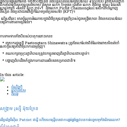
នឹងចាប់ផ្តើមនៅម៉ោង ១២៖០០ថ្ងៃត្រង់ និងបន្តរហូតដល់ម៉ោងប្រហែល ៩៖០០យប់ ដោយមានថ្នាក់
ដឹកនាំជាច្រើនរូបចូលរួមនិយាយ រួមមាន លោក ចាទូផន ព្រំផាន លោក នីធីថន ឡាំលូ ដែលគេ
ស្គាល់ថាជា «មេធាវី ណុក ខាវ»។ និងលោក Pichit Chaimongkol មេដឹកនាំបណ្តាញ
និស្សិត និងប្រជាជនដើម្បីកំណែទម្រង់ប្រទេសថៃ (KPT)។
លើសពីនេះ មាន​ចំណុច​អំណោយ​ក្នុង​ពិធី​ប្រមូល​វត្ថុ​ប្រើប្រាស់​ជូន​មន្ត្រី​យោធា និង​នគរបាល​ដែល​
បម្រើ​ការងារ​តាម​ព្រំដែន។
ការ​ទាមទារ​ទាំង​បី​របស់​បាតុករ​នោះ​មាន​៖
* នាយករដ្ឋមន្ត្រី Paetongtarn Shinawatra ត្រូវតែលាលែងពីតំណែងដោយមិនរង់ចាំ
សេចក្តីសម្រេចពីតុលាការធម្មនុញ្ញ។
* គណបក្សចម្រុះរដ្ឋាភិបាលត្រូវដកខ្លួនចេញពីរដ្ឋាភិបាលជាបន្ទាន់។
* បង្ហាញជំហររឹងមាំក្នុងការការពារអធិបតេយ្យភាពជាតិ៕
In this article:
ដំណឹងថ្មី
ពេញនិយម
វីដេអូ
សង្គ្រាម រុស្ស៊ី អ៊ុយក្រែន
តើប្រព័ន្ធមីស៊ីល Patriot ជាអ្វី ហើយហេតុអ្វីបានជាការផ្គត់ផ្គង់ត្រូវបានកាត់បន្ថយទូទាំងពិភពលោក?