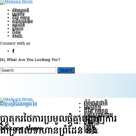
ព័ត៌មានជាតិ
សេដ្ឋកិច្ច
ជីវិត កម្សាន្ត
សន្តិសុខ​សង្គម
អន្តរជាតិ
បរិស្ថាន
វីដេអូ
ទស្សនៈ
Connect with us
Hi, What Are You Looking For?
ព័ត៌មានជាតិ
ជម្លោះព្រំដែនកម្ពុជាថៃ
សេដ្ឋកិច្ច
ជីវិត កម្សាន្ត
សន្តិសុខ​សង្គម
បាតុករថៃការប្រមូលផ្តុំគ្នាបង្ហាញការ
អន្តរជាតិ
បរិស្ថាន
វីដេអូ
Mekong News
គាំទ្រដល់ទាហានព្រំដែន និង
ទស្សនៈ