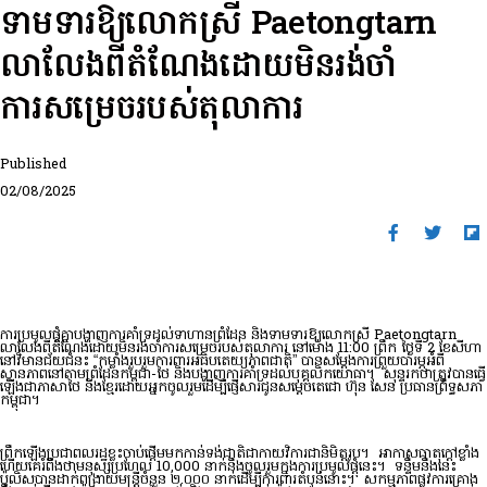
ទាមទារឱ្យលោកស្រី Paetongtarn
លាលែងពីតំណែងដោយមិនរង់ចាំ
ការសម្រេចរបស់តុលាការ
Published
02/08/2025
ការប្រមូលផ្តុំគ្នាបង្ហាញការគាំទ្រដល់ទាហានព្រំដែន និងទាមទារឱ្យលោកស្រី Paetongtarn
លាលែងពីតំណែងដោយមិនរង់ចាំការសម្រេចរបស់តុលាការ នៅម៉ោង 11:00 ព្រឹក ថ្ងៃទី 2 ខែសីហា
នៅវិមានជ័យជំនះ “កម្លាំងរួបរួមការពារអធិបតេយ្យភាពជាតិ” បានសម្តែងការព្រួយបារម្ភអំពី
ស្ថានភាពនៅតាមព្រំដែនកម្ពុជា-ថៃ និងបង្ហាញការគាំទ្រដល់បុគ្គលិកយោធា។ សុន្ទរកថា​ត្រូវ​បាន​ធ្វើ​
ឡើង​ជា​ភាសា​ថៃ និង​ខ្មែរ​ដោយ​អ្នក​ចូល​រួម​ដើម្បី​ផ្ញើ​សារ​ជូន​សម្តេចតេជោ ហ៊ុន សែន ប្រធាន​ព្រឹទ្ធសភា​
កម្ពុជា។
ព្រឹក​ឡើង​ប្រជាពលរដ្ឋ​ខ្លះ​ចាប់​ផ្តើម​មក​កាន់​ទង់ជាតិ​ជា​កាយវិការ​ជា​និមិត្ត​រូប។ អាកាសធាតុក្តៅខ្លាំង
ហើយគេរំពឹងថាមនុស្សប្រហែល 10,000 នាក់នឹងចូលរួមក្នុងការប្រមូលផ្តុំនេះ។ ទន្ទឹម​នឹង​នេះ
ប៉ូលិស​បាន​ដាក់​ពង្រាយ​មន្ត្រី​ចំនួន ២.០០០ នាក់​ដើម្បី​ការពារ​តំបន់​នោះ។ សកម្មភាពផ្លូវការគ្រោង