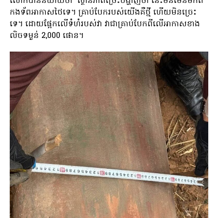
លោកបាននិយាយថា “ស្ថានភាពច្រេះបង្ហាញថា នេះមិនមែនមកពី
កងទ័ពអាកាសថៃទេ។ គ្រាប់បែករបស់យើងគឺថ្មី ហើយមិនច្រេះ
ទេ។ ដោយផ្អែកលើទំហំរបស់វា វាជាគ្រាប់បែកពីលើអាកាសខាង
លិចទម្ងន់ 2,000 ផោន។