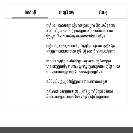
ដំណឹងថ្មី
ពេញនិយម
វីដេអូ
កម្លាំងនគរបាលខេត្តសៀមរាប ស្រាវជ្រាវ និងឃាត់ខ្លួនជន
សង្ស័យចំនួន ២នាក់ (មុខសញ្ញាចាស់) ករណីកាច់សោក
ម៉ូតូលួច និងដកហូតម៉ូតូប្រគល់ជូនជនរងគ្រោះវិញ
មន្រ្តីជាន់ខ្ពស់ក្រសួងមហាផ្ទៃ ជំរុញឱ្យអាជ្ញាធរខេត្តស្ទឹងត្រែ
អនុវត្តគោលនយោបាយ ភូមិ ឃុំ សង្កាត់ មានប្រសិទ្ធភាព
គម្រោងដេញថ្លៃ សាងសងផ្លូវបេតុងអាមេ ត្រូវបានក្រុម
ហ៊ុនដេញក្នុងតម្លៃទាបជាង អ្នកឈ្នះក្នុងគម្រោងដេញថ្លៃ ដែល
មានស្រោមសំបុត្រ ចំនួន៦ ក្នុងការប្រគួតប្រជែង
ឈឺចិត្តស្អិតទ្រូងក្នុងវិបត្តិគ្រួសារទៅចងកបានសម្រេច
វានឹងកាន់តែអាក្រក់ទៅៗ៖ រដ្ឋធានីត្រជាក់បំផុតទីពីររបស់
ពិភពលោកប្រឈមមុខនឹងកំដៅខ្ពស់បំផុតមិនធ្លាប់មាន