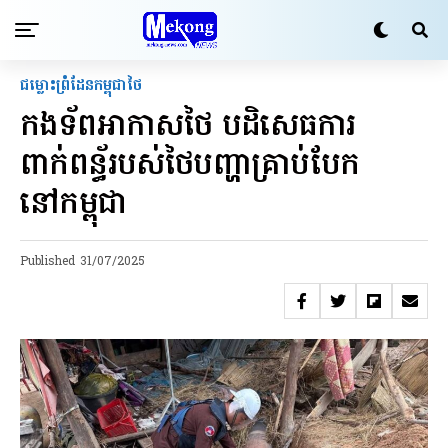
ជម្លោះព្រំដែនកម្ពុជាថៃ
កងទ័ពអាកាសថៃ បដិសេធការ
ពាក់ពន្ធ័របស់ថៃបញ្ហាគ្រាប់បែក
នៅកម្ពុជា
Published
31/07/2025