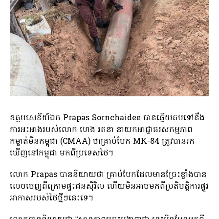
ឧត្តមសេនីយ៍ឯក Prapas Sornchaidee បានឆ្លើយតបទៅនឹង
ការអះអាងរបស់លោក ហេង រតនា នាយកអាជ្ញាធរសកម្មភាព
កម្ចាត់មីនកម្ពុជា (CMAA) ថាគ្រាប់បែក MK-84 ត្រូវបានរក
ឃើញនៅកម្ពុជា មកពីប្រទេសថៃ។
លោក Prapas បាន​និយាយ​ថា គ្រាប់បែក​ដែល​មាន​ច្រែះ​ខ្លាំង​បាន​
លេច​ចេញ​ពី​ក្រោម​ផ្ទះ​ជន​ស៊ីវិល ហើយ​មិន​អាច​មក​ពី​ប្រតិបត្តិការ​ផ្លូវ​
អាកាស​របស់​ថៃ​ថ្មីៗ​នេះ​ទេ។