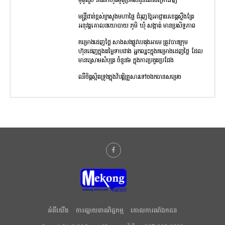
ម៉ូតូលួច និងដកហូតម៉ូតូប្រគល់ជូនជនរងគ្រោះវិញ
មន្រ្តីជាន់ខ្ពស់ក្រសួងមហាផ្ទៃ ជំរុញឱ្យអាជ្ញាធរខេត្តស្ទឹងត្រែ
អនុវត្តគោលនយោបាយ ភូមិ ឃុំ សង្កាត់ មានប្រសិទ្ធភាព
គម្រោងដេញថ្លៃ សាងសងផ្លូវបេតុងអាមេ ត្រូវបានក្រុម
ហ៊ុនដេញក្នុងតម្លៃទាបជាង អ្នកឈ្នះក្នុងគម្រោងដេញថ្លៃ ដែល
មានស្រោមសំបុត្រ ចំនួន៦ ក្នុងការប្រគួតប្រជែង
ឈឺចិត្តស្អិតទ្រូងក្នុងវិបត្តិគ្រួសារទៅចងកបានសម្រេច
អំពីយើង
ការផ្សាយពាណិជ្ជកម្ម
គោលការណ៍ឯកជន