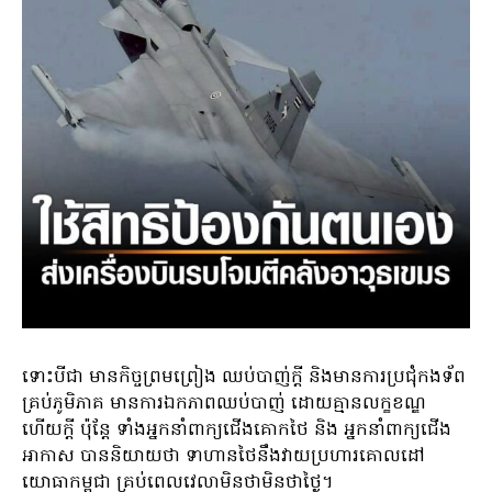
ទោះបីជា មានកិច្ចព្រមព្រៀង ឈប់បាញ់ក្តី និងមានការប្រជុំកងទ័ព
គ្រប់ភូមិភាគ មានការឯកភាពឈប់បាញ់ ដោយគ្មានលក្ខខណ្ឌ
ហើយក្តី ប៉ុន្តែ ទាំងអ្នកនាំពាក្យជើងគោកថៃ និង អ្នកនាំពាក្យជើង
អាកាស បាននិយាយថា ទាហានថៃនឹងវាយប្រហារគោលដៅ
យោធាកម្ពុជា គ្រប់ពេលវេលាមិនថាមិនថាថ្ងៃ។