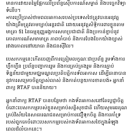
មានការវាយតម្លៃផ្អែកលើប្រព័ន្ធស៊ើបការណ៍សម្ងាត់ និងបច្ចេកវិទ្យា
ទំនើប។
»ការប្រើប្រាស់ថាមពលអាកាសរបស់ប្រទេសថៃត្រូវបានអនុវត្ត
យ៉ាងត្រឹមត្រូវតាមច្បាប់អន្តរជាតិ ដោយអនុវត្តសិទ្ធិការពារខ្លួនតាម
មាត្រា 51 នៃធម្មនុញ្ញអង្គការសហប្រជាជាតិ និងប្រកាន់ខ្ជាប់នូវ
គោលការណ៍សមាមាត្រ ភាពចាំបាច់ និងការបែងចែកយ៉ាងច្បាស់
រវាងគោលដៅយោធា និងជនស៊ីវិល។
បេសកកម្មនេះកើតចេញពីការត្រៀមលក្ខណៈជាប្រព័ន្ធ រួមទាំងការ
ហ្វឹកហ្វឺន ប្រព័ន្ធបញ្ជាការរួម និងការគ្រប់គ្រងរួម និងការភ្ជាប់
ទិន្នន័យជាមួយមជ្ឈមណ្ឌលប្រតិបត្តិការទ័ពអាកាស ដើម្បីធានាបាន
នូវការសម្រេចចិត្តច្បាស់លាស់ និងកាត់បន្ថយការខាតបង់» អ្នកនាំ
ពាក្យ RTAF បាននិយាយ។
អ្នកនាំពាក្យ RTAF បានបន្ថែមថា កងទ័ពអាកាសនៅតែប្តេជ្ញាចិត្ត
ចំពោះបេសកកម្មរបស់ខ្លួនសម្រាប់សន្តិសុខជាតិ ហើយសូមអរគុណ
គ្រប់វិស័យនៃសាធារណជនសម្រាប់ការជឿទុកចិត្ត និងការគាំទ្រ
របស់ពួកគេចំពោះបេសកកម្មរបស់កងទ័ពអាកាសថៃក្នុងអំឡុង
ពេលដ៏លំបាកនេះ។