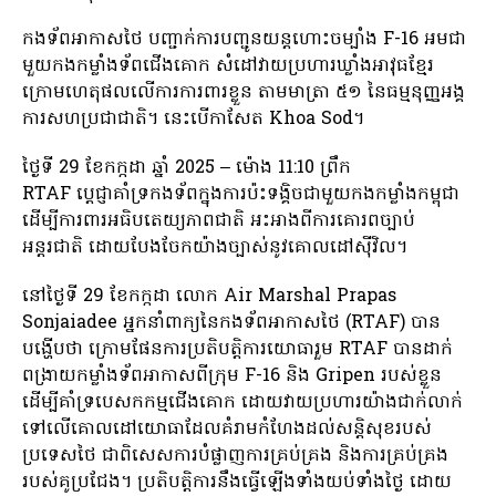
កងទ័ពអាកាសថៃ បញ្ជាក់ការបញ្ជូនយន្តហោះចម្បាំង F-16 អមជា
មួយកងកម្លាំងទ័ពជើងគោក សំដៅវាយប្រហារឃ្លាំងអាវុធខ្មែរ
ក្រោមហេតុផលលើការការពារខ្លួន តាមមាត្រា ៥១ នៃធម្មនុញ្ញអង្គ
ការសហប្រជាជាតិ។ នេះបើកាសែត Khoa Sod។
ថ្ងៃទី 29 ខែកក្កដា ឆ្នាំ 2025 – ម៉ោង 11:10 ព្រឹក
RTAF ប្តេជ្ញា​គាំទ្រ​កងទ័ព​ក្នុងការ​ប៉ះទង្គិច​ជាមួយ​កងកម្លាំង​កម្ពុជា​
ដើម្បី​ការពារ​អធិបតេយ្យភាព​ជាតិ អះអាង​ពី​ការ​គោរព​ច្បាប់​
អន្តរជាតិ ដោយ​បែងចែក​យ៉ាងច្បាស់​នូវ​គោលដៅ​ស៊ីវិល។
នៅថ្ងៃទី 29 ខែកក្កដា លោក Air Marshal Prapas
Sonjaiadee អ្នកនាំពាក្យនៃកងទ័ពអាកាសថៃ (RTAF) បាន
បង្ហើបថា ក្រោមផែនការប្រតិបត្តិការយោធារួម RTAF បានដាក់
ពង្រាយកម្លាំងទ័ពអាកាសពីក្រុម F-16 និង Gripen របស់ខ្លួន
ដើម្បីគាំទ្របេសកកម្មជើងគោក ដោយវាយប្រហារយ៉ាងជាក់លាក់
ទៅលើគោលដៅយោធាដែលគំរាមកំហែងដល់សន្តិសុខរបស់
ប្រទេសថៃ ជាពិសេសការបំផ្លាញការគ្រប់គ្រង និងការគ្រប់គ្រង
របស់គូប្រជែង។ ប្រតិបត្តិការនឹងធ្វើឡើងទាំងយប់ទាំងថ្ងៃ ដោយ