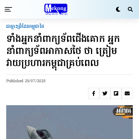
ជម្លោះព្រំដែនកម្ពុជាថៃ
ទាំងអ្នកនាំពាក្យទ័ពជើងគោក អ្នក
នាំពាក្យទ័ពអាកាសថៃ ថា ត្រៀម
វាយប្រហារកម្ពុជាគ្រប់ពេល
Published
29/07/2025