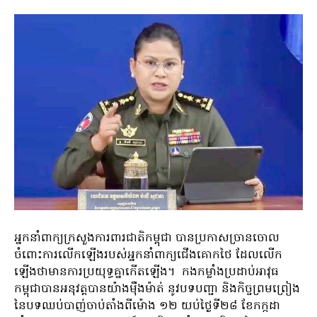
អ្នកនាំពាក្យក្រសួងការពារជាតិកម្ពុជា បានប្រកាសច្រានចោល
ចំពោះការលើកឡើងរបស់អ្នកនាំពាក្យជើងគោកថៃ ដែលលើក
ឡើងថាមានការប្រយុទ្ធគ្នាកើតឡើង។ កងកម្លាំងប្រដាប់អាវុធ
កម្ពុជាបានអនុវត្តបានយ៉ាងម៉ឺងម៉ាត់ នូវបទបញ្ជា និងកិច្ចព្រមព្រៀង
នៃបទឈប់បាញ់ចាប់តាំងពីម៉ោង ១២ យប់ថ្ងៃទី២៨ ខែកក្កដា