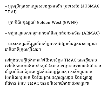
– ក្រុមប្រឹក្សាយោធារួមសហរដ្ឋអាមេរិក ប្រទេសថៃ (JUSMAG
THAI)
– មូលនិធិមនុស្សធម៌ Golden West (GWHF)
– មជ្ឈមណ្ឌលសកម្មភាពកំចាត់មីនក្នុងតំបន់អាស៊ាន (ARMAC)
– បេសកកម្មអចិន្ត្រៃយ៍របស់ប្រទេសថៃប្រចាំអង្គការសហប្រជា
ជាតិនៅទីក្រុងហ្សឺណែវ។
នៅក្នុងសេចក្តីថ្លែងការណ៍ទីពីររបស់ខ្លួន TMAC បានឆ្លើយតប
ទៅនឹងការអះអាងរបស់កម្ពុជាដែលចោទប្រកាន់ទាហានថៃថាបាន
ដាំគ្រាប់មីនបន្ថែមនៅក្នុងតំបន់ឧប្បត្តិហេតុ។ ភាគី​កម្ពុជា​បាន​
ចែករំលែក​រូបថត និង​វីដេអូ​តាម​បណ្តាញ​សង្គម និង​បណ្តាញ​
ព័ត៌មាន ដែល TMAC បាន​បដិសេធ​យ៉ាង​ដាច់អហង្ការ៕