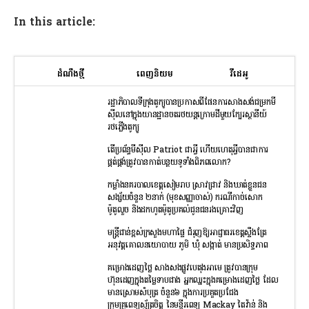
In this article:
ដំណឹងថ្មី
ពេញនិយម
វីដេអូ
រដ្ឋាភិបាលទីក្រុងតូក្យូបានប្រកាសពីផែនការសាងសង់ជម្រកមី
ស៊ីលនៅក្នុងយានដ្ឋានចតរថយន្តក្រោមដីមួយក្បែរស្ថានីយ៍
រថភ្លើងតូក្យូ
តើប្រព័ន្ធមីស៊ីល Patriot ជាអ្វី ហើយហេតុអ្វីបានជាការ
ផ្គត់ផ្គង់ត្រូវបានកាត់បន្ថយទូទាំងពិភពលោក?
កម្លាំងនគរបាលខេត្តសៀមរាប ស្រាវជ្រាវ និងឃាត់ខ្លួនជន
សង្ស័យចំនួន ២នាក់ (មុខសញ្ញាចាស់) ករណីកាច់សោក
ម៉ូតូលួច និងដកហូតម៉ូតូប្រគល់ជូនជនរងគ្រោះវិញ
មន្រ្តីជាន់ខ្ពស់ក្រសួងមហាផ្ទៃ ជំរុញឱ្យអាជ្ញាធរខេត្តស្ទឹងត្រែ
អនុវត្តគោលនយោបាយ ភូមិ ឃុំ សង្កាត់ មានប្រសិទ្ធភាព
គម្រោងដេញថ្លៃ សាងសងផ្លូវបេតុងអាមេ ត្រូវបានក្រុម
ហ៊ុនដេញក្នុងតម្លៃទាបជាង អ្នកឈ្នះក្នុងគម្រោងដេញថ្លៃ ដែល
មានស្រោមសំបុត្រ ចំនួន៦ ក្នុងការប្រគួតប្រជែង
ក្រុមគ្រូពេទ្យស្ម័ត្រចិត្ត នៃមន្ទីរពេទ្យ Mackay តៃវ៉ាន់ និង