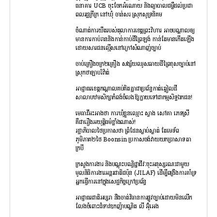
ធនាគារ UCB ចុះចែកអំណោយ និងព្យាបាលជម្ងឺដល់ប្រជា
ពលរដ្ឋក្រីក្រ នៅឃុំ ចាន់សរ ស្រុកសូទ្រនិគម
ចំណាត់ការយឺតរបស់តុលាការខេត្តព្រះវិហារ អាចបណ្តាលឲ្យ
មានការកាប់រាននិងកាន់កាប់ដីព្រៃឡង់ កាន់តែមានកើតឡើង
ដោយសារជនល្មើសនៅក្រៅសំណាញ់ច្បាប់
ចាប់គ្រឿងចក្រ២គ្រឿង សង្ស័យឈូសឆាយដីព្រៃខុសច្បាប់នៅ
ស្រុកថាឡាបរិវ៉ាត់
អាជ្ញាធរខេត្តកណ្តាលគប់គិតគ្នាជាប្រព័ន្ធកាត់ឆ្វៀលដី
សាលាបឋមសិក្សាកំពង់ចំលងឱ្យក្លាយទៅជាកម្មសិទ្ធឯកជន!
មេធាវីអះអាងថា ការឃុំខ្លួនឈ្មោះ ស្វាង សៅគា ភេទស្រី
គឺជារឿងអយុត្តិធម៌ខ្លាំងណាស់!
រដ្ឋាភិបាលថៃប្រកាសថា ព្រំដែនស្ងាប់ស្ងាត់ តែមេទ័ព
ភូមិភាគ២ថៃ Boonsin ប្រកាសចង់វាយយកប្រាសាទតា
ក្របី
ក្រសួងការងារ និងបណ្ដុះបណ្វិជ្ជាជីវៈចុះអនុស្សរណៈជាមួយ
មូលនិធិការងារអន្ដរជាតិជប៉ុន (JILAF) ដើម្បីពង្រឹងការគាំទ្រ
អ្នកធ្វើការនៅក្នុងសេដ្ឋកិច្ចក្រៅប្រព័ន្ធ
អាជ្ញាធរជាតិអប្សរា នឹងចាត់វិធានការផ្លូវច្បាប់ដោយមិនលើក
លែងចំពោះជំទាវឧកញ៉ាបណ្ឌិត លី អ៊ុំអេង