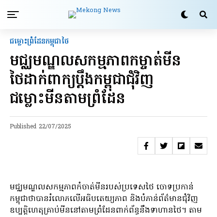
ជម្លោះព្រំដែនកម្ពុជាថៃ
មជ្ឈមណ្ឌល​សកម្មភាព​កម្ចាត់​មីន​
ថៃ​ដាក់​ពាក្យ​ប្តឹង​កម្ពុជា​ជុំវិញ​
ជម្លោះ​មីន​តាម​ព្រំដែន
Published
22/07/2025
មជ្ឈមណ្ឌលសកម្មភាពកំចាត់មីនរបស់ប្រទេសថៃ ចោទប្រកាន់
កម្ពុជាថាបានរំលោភលើអធិបតេយ្យភាព និងបំភាន់ព័ត៌មានជុំវិញ
ឧប្បត្តិហេតុគ្រាប់មីននៅតាមព្រំដែនពាក់ព័ន្ធនឹងទាហានថៃ។ តាម