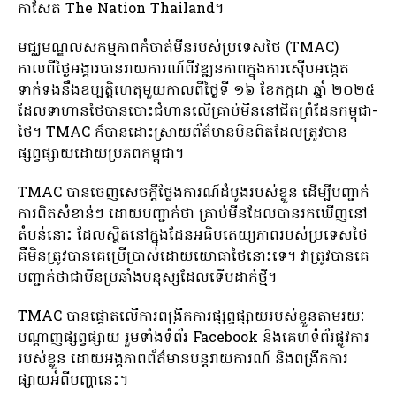
កាសែត The Nation Thailand។
មជ្ឈមណ្ឌលសកម្មភាពកំចាត់មីនរបស់ប្រទេសថៃ (TMAC)
កាលពីថ្ងៃអង្គារបានរាយការណ៍ពីវឌ្ឍនភាពក្នុងការស៊ើបអង្កេត
ទាក់ទងនឹងឧប្បត្តិហេតុមួយកាលពីថ្ងៃទី ១៦ ខែកក្កដា ឆ្នាំ ២០២៥
ដែលទាហានថៃបានបោះជំហានលើគ្រាប់មីននៅជិតព្រំដែនកម្ពុជា-
ថៃ។ TMAC ក៏​បាន​ដោះស្រាយ​ព័ត៌មាន​មិន​ពិត​ដែល​ត្រូវ​បាន​
ផ្សព្វផ្សាយ​ដោយ​ប្រភព​កម្ពុជា។
TMAC បានចេញសេចក្តីថ្លែងការណ៍ដំបូងរបស់ខ្លួន ដើម្បីបញ្ជាក់
ការពិតសំខាន់ៗ ដោយបញ្ជាក់ថា គ្រាប់មីនដែលបានរកឃើញនៅ
តំបន់នោះ ដែលស្ថិតនៅក្នុងដែនអធិបតេយ្យភាពរបស់ប្រទេសថៃ
គឺមិនត្រូវបានគេប្រើប្រាស់ដោយយោធាថៃនោះទេ។ វា​ត្រូវ​បាន​គេ​
បញ្ជាក់​ថា​ជា​មីន​ប្រឆាំង​មនុស្ស​ដែល​ទើប​ដាក់​ថ្មី​។
TMAC បានផ្តោតលើការពង្រីកការផ្សព្វផ្សាយរបស់ខ្លួនតាមរយៈ
បណ្តាញផ្សព្វផ្សាយ រួមទាំងទំព័រ Facebook និងគេហទំព័រផ្លូវការ
របស់ខ្លួន ដោយអង្គភាពព័ត៌មានបន្តរាយការណ៍ និងពង្រីកការ
ផ្សាយអំពីបញ្ហានេះ។