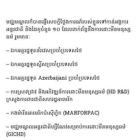
មជ្ឈមណ្ឌលក៏បានផ្ញើសេចក្តីថ្លែងការណ៍របស់ខ្លួនទៅកាន់អង្គការ
អន្តរជាតិ និងដៃគូចំនួន ១០ ដែលពាក់ព័ន្ធនឹងការដោះមីនមនុស្ស
ធម៌ រួមមានៈ
– ឯកអគ្គរដ្ឋទូតន័រវេសប្រចាំប្រទេសថៃ
– ឯកអគ្គរដ្ឋទូតស្វីសប្រចាំប្រទេសថៃ
– ឯកអគ្គរដ្ឋទូត Azerbaijani ប្រចាំប្រទេសថៃ
– ការស្រាវជ្រាវ និងអភិវឌ្ឍន៍ការដោះមីនមនុស្សធម៌ (HD R&D)
ក្រសួងការពារជាតិសហរដ្ឋអាមេរិក
– កងម៉ារីនអាមេរិកប៉ាស៊ីហ្វិក (MARFORPAC)
– មជ្ឈមណ្ឌលអន្តរជាតិហ្សឺណែវសម្រាប់ការដោះមីនមនុស្សធម៌
(GICHD)