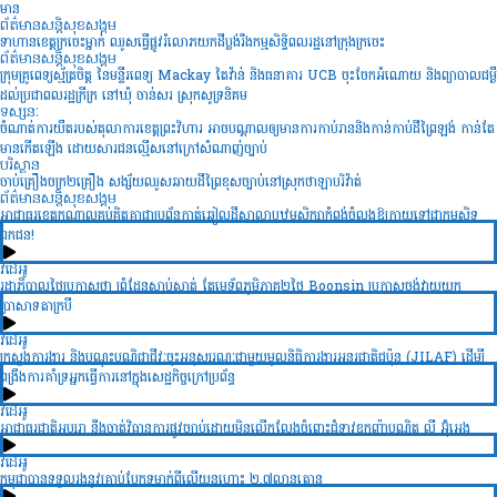
មាន
ព័ត៌មានសន្តិសុខ​សង្គម
ទាហានខេត្តក្រចេះម្នាក់ ឈូសធ្វើផ្លូវរំលោភយកដីប្លង់រឹងកម្មសិទ្ធិពលរដ្ឋនៅក្រុងក្រចេះ
ព័ត៌មានសន្តិសុខ​សង្គម
ក្រុមគ្រូពេទ្យស្ម័ត្រចិត្ត នៃមន្ទីរពេទ្យ Mackay តៃវ៉ាន់ និងធនាគារ UCB ចុះចែកអំណោយ និងព្យាបាលជម្ងឺ
ដល់ប្រជាពលរដ្ឋក្រីក្រ នៅឃុំ ចាន់សរ ស្រុកសូទ្រនិគម
ទស្សនៈ
ចំណាត់ការយឺតរបស់តុលាការខេត្តព្រះវិហារ អាចបណ្តាលឲ្យមានការកាប់រាននិងកាន់កាប់ដីព្រៃឡង់ កាន់តែ
មានកើតឡើង ដោយសារជនល្មើសនៅក្រៅសំណាញ់ច្បាប់
បរិស្ថាន
ចាប់គ្រឿងចក្រ២គ្រឿង សង្ស័យឈូសឆាយដីព្រៃខុសច្បាប់នៅស្រុកថាឡាបរិវ៉ាត់
ព័ត៌មានសន្តិសុខ​សង្គម
អាជ្ញាធរខេត្តកណ្តាលគប់គិតគ្នាជាប្រព័ន្ធកាត់ឆ្វៀលដីសាលាបឋមសិក្សាកំពង់ចំលងឱ្យក្លាយទៅជាកម្មសិទ្ធ
ឯកជន!
វីដេអូ
រដ្ឋាភិបាលថៃប្រកាសថា ព្រំដែនស្ងាប់ស្ងាត់ តែមេទ័ពភូមិភាគ២ថៃ Boonsin ប្រកាសចង់វាយយក
ប្រាសាទតាក្របី
វីដេអូ
ក្រសួងការងារ និងបណ្ដុះបណ្វិជ្ជាជីវៈចុះអនុស្សរណៈជាមួយមូលនិធិការងារអន្ដរជាតិជប៉ុន (JILAF) ដើម្បី
ពង្រឹងការគាំទ្រអ្នកធ្វើការនៅក្នុងសេដ្ឋកិច្ចក្រៅប្រព័ន្ធ
វីដេអូ
អាជ្ញាធរជាតិអប្សរា នឹងចាត់វិធានការផ្លូវច្បាប់ដោយមិនលើកលែងចំពោះជំទាវឧកញ៉ាបណ្ឌិត លី អ៊ុំអេង
វីដេអូ
កម្ពុជាបានទទួលរងនូវគ្រាប់បែកទម្លាក់ពីលើយន្តហោះ ២,៧លានតោន