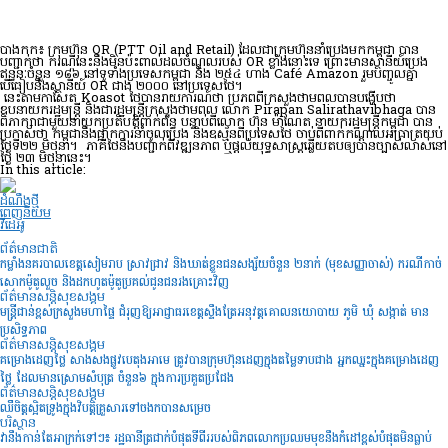
បាងកក៖ ក្រុមហ៊ុន OR (PTT Oil and Retail) ដែលជាក្រុមហ៊ុននាំប្រេងមកកម្ពុជា បាន
បញ្ជាក់ថា ករណីនេះនឹងមិនប៉ះពាល់ដល់ចំណូលរបស់ OR ខ្លាំងនោះទេ ព្រោះមានស្ថានីយ៍ប្រេង
ឥន្ធនៈចំនួន ១៨៦ នៅទូទាំងប្រទេសកម្ពុជា និង ២៥៤ ហាង Café Amazon រួមបញ្ចូលគ្នា
បើធៀបនឹងស្ថានីយ៍ OR ជាង ២០០០ នៅប្រទេសថៃ។
នេះតាមកាសែត Koasot ថៃបានរាយការណ៍ថា ប្រភពពីក្រសួងថាមពលបានបង្ហើបថា
ឧបនាយករដ្ឋមន្ត្រី និងជារដ្ឋមន្ត្រីក្រសួងថាមពល លោក Pirapan Salirathavibhaga បាន
ពិភាក្សាជាមួយនាយកប្រតិបត្តិពាក់ព័ន្ធ បន្ទាប់ពីលោក ហ៊ុន ម៉ាណែត នាយករដ្ឋមន្ត្រីកម្ពុជា បាន
ប្រកាសថា កម្ពុជានឹងផ្អាកការនាំចូលប្រេង និងឧស្ម័នពីប្រទេសថៃ ចាប់ពីពាក់កណ្តាលអធ្រាត្រយប់
ថ្ងៃទី២២ មិថុនា។ ភាគី​ថៃ​នឹង​បញ្ជាក់​ពី​វឌ្ឍនភាព ឬ​ផ្តល់​យុទ្ធសាស្ត្រ​ឆ្លើយតប​ឲ្យ​បាន​ច្បាស់លាស់​នៅ​
ថ្ងៃ​ ២៣ មិថុនានេះ។
In this article:
ដំណឹងថ្មី
ពេញនិយម
វីដេអូ
ព័ត៌មានជាតិ
កម្លាំងនគរបាលខេត្តសៀមរាប ស្រាវជ្រាវ និងឃាត់ខ្លួនជនសង្ស័យចំនួន ២នាក់ (មុខសញ្ញាចាស់) ករណីកាច់
សោកម៉ូតូលួច និងដកហូតម៉ូតូប្រគល់ជូនជនរងគ្រោះវិញ
ព័ត៌មានសន្តិសុខ​សង្គម
មន្រ្តីជាន់ខ្ពស់ក្រសួងមហាផ្ទៃ ជំរុញឱ្យអាជ្ញាធរខេត្តស្ទឹងត្រែអនុវត្តគោលនយោបាយ ភូមិ ឃុំ សង្កាត់ មាន
ប្រសិទ្ធភាព
ព័ត៌មានសន្តិសុខ​សង្គម
គម្រោងដេញថ្លៃ សាងសងផ្លូវបេតុងអាមេ ត្រូវបានក្រុមហ៊ុនដេញក្នុងតម្លៃទាបជាង អ្នកឈ្នះក្នុងគម្រោងដេញ
ថ្លៃ ដែលមានស្រោមសំបុត្រ ចំនួន៦ ក្នុងការប្រគួតប្រជែង
ព័ត៌មានសន្តិសុខ​សង្គម
ឈឺចិត្តស្អិតទ្រូងក្នុងវិបត្តិគ្រួសារទៅចងកបានសម្រេច
បរិស្ថាន
វានឹងកាន់តែអាក្រក់ទៅៗ៖ រដ្ឋធានីត្រជាក់បំផុតទីពីររបស់ពិភពលោកប្រឈមមុខនឹងកំដៅខ្ពស់បំផុតមិនធ្លាប់