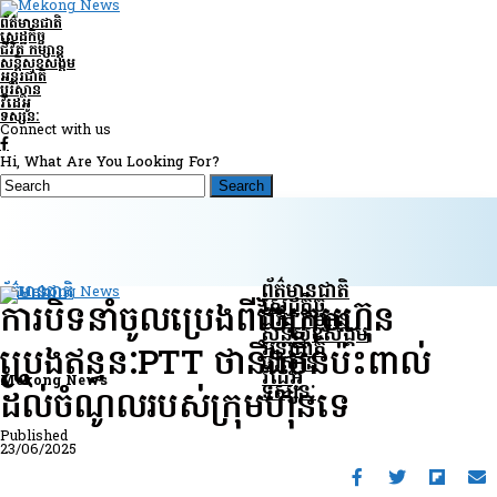
ព័ត៌មានជាតិ
សេដ្ឋកិច្ច
ជីវិត កម្សាន្ត
សន្តិសុខ​សង្គម
អន្តរជាតិ
បរិស្ថាន
វីដេអូ
ទស្សនៈ
Connect with us
Hi, What Are You Looking For?
ព័ត៌មានជាតិ
ព័ត៌មានជាតិ
សេដ្ឋកិច្ច
ការបិទនាំចូលប្រេងពីថៃក្រុមហ៊ុន
ជីវិត កម្សាន្ត
សន្តិសុខ​សង្គម
អន្តរជាតិ
ប្រេងឥន្ធនៈPTT ថានឹងមិនប៉ះពាល់
បរិស្ថាន
វីដេអូ
Mekong News
ទស្សនៈ
ដល់ចំណូលរបស់ក្រុមហ៊ុនទេ
Published
23/06/2025