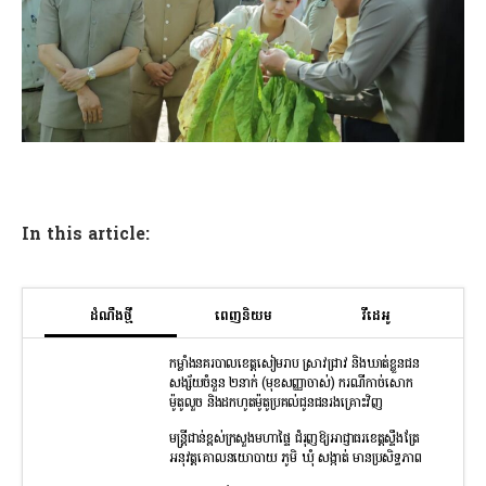
In this article:
ដំណឹងថ្មី
ពេញនិយម
វីដេអូ
កម្លាំងនគរបាលខេត្តសៀមរាប ស្រាវជ្រាវ និងឃាត់ខ្លួនជន
សង្ស័យចំនួន ២នាក់ (មុខសញ្ញាចាស់) ករណីកាច់សោក
ម៉ូតូលួច និងដកហូតម៉ូតូប្រគល់ជូនជនរងគ្រោះវិញ
មន្រ្តីជាន់ខ្ពស់ក្រសួងមហាផ្ទៃ ជំរុញឱ្យអាជ្ញាធរខេត្តស្ទឹងត្រែ
អនុវត្តគោលនយោបាយ ភូមិ ឃុំ សង្កាត់ មានប្រសិទ្ធភាព