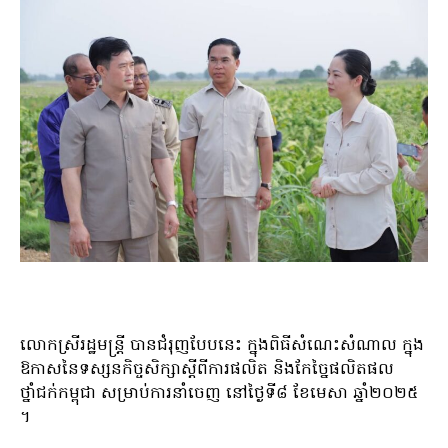
លោកស្រីរដ្ឋមន្រ្តី បានជំរុញបែបនេះ ក្នុងពិធីសំណេះសំណាល ក្នុង
ឱកាសនៃទស្សនកិច្ចសិក្សាស្តីពីការផលិត និងកែច្នៃផលិតផល
ថ្នាំជក់កម្ពុជា សម្រាប់ការនាំចេញ នៅថ្ងៃទី៨ ខែមេសា ឆ្នាំ២០២៥
។