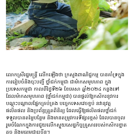
លោកស្រីរដ្ឋមន្ត្រី លើកឡើងថា ក្រសួងពាណិជ្ជកម្ម បានគាំទ្រក្នុង
ការរៀបចំនិងចុះបញ្ជី ថ្នាំជក់កម្ពុជា ជាម៉ាកសមូហភាព ក្នុង
ប្រទេសកម្ពុជា កាលពីថ្ងៃទី២៦ ខែមេសា ឆ្នាំ២០២៤ កន្លងទៅ
ដែលម៉ាកសមូហភាព (ថ្នាំជក់កម្ពុជា) បានផ្តល់ឱ្យកសិករនូវការ
បណ្តុះបណ្តាលផ្នែកគ្រប់គ្រង បច្ចេកទេសវេចខ្ចប់ នវានុវត្ត
ផលិតផល និងប្រព័ន្ធត្រួតពិនិត្យ ដែលធ្វើឱ្យផលិតផលថ្នាំជក់
ទទួលបានតម្លៃបន្ថែម និងមានតម្រូវការទីផ្សារខ្ពស់ ដែលបានចូល
រួមចំណែកក្នុងការជួយលើកស្ទួយសេដ្ឋកិច្ចគ្រួសាររបស់កសិករខ្នាត
តូច និងមធ្យមជាច្រើន។