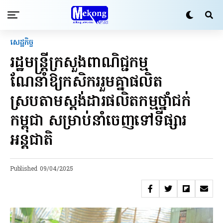
សេដ្ឋកិច្ច
រដ្ឋមន្រ្តីក្រសួងពាណិជ្ជកម្ម
ណែនាំឱ្យកសិកររួមគ្នាផលិត
ស្របតាមស្តង់ដារផលិតកម្មថ្នាំជក់
កម្ពុជា សម្រាប់នាំចេញទៅទីផ្សារ
អន្តជាតិ
Published
09/04/2025