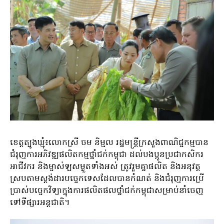
ខេត្តត្បូងឃ្មុំ៖លោកស្រី ចម និម្មល រដ្ឋមន្រ្តីក្រសួងពាណិជ្ជកម្មបាន
ជំរុញការអភិវឌ្ឍផលិតកម្មថ្នាំជក់កម្ពុជា ដល់បងប្អូនប្រជាកសិករ
អាជីវករ និងម្ចាស់ឡសម្ងួតទាំងអស់ ត្រូវរួមគ្នាផលិត និងអនុវត្ត
ស្របតាមស្តង់ដារបច្ចេកទេសដែលបានកំណត់ និងជំរុញការប្រើ
ប្រាស់បច្ចេកវិទ្យាក្នុងការផលិតផលថ្នាំជក់កម្ពុជាសម្រាប់នាំចេញ
ទៅទីផ្សារអន្តជាតិ។