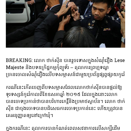
BREAKING: លោក ថាក់ស៊ីន បានរួចទោសក្នុងសំណុំរឿង Lese
Majeste និងបទឧក្រិដ្ឋកម្មកុំព្យូទ័រ – តុលាការព្រហ្មទណ្ឌ
ច្រានចោលសំណុំរឿងលើបទសម្ភាសន៍ជាមួយប្រព័ន្ធផ្សព្វផ្សាយកូរ៉េ
ករណី​នេះ​កើត​ចេញ​ពី​បទ​សម្ភាស​ដែល​លោក​ថាក់ស៊ីន​បាន​ផ្តល់​ឱ្យ​
ទូរទស្សន៍​កូរ៉េ​កាលពី​ខែ​ឧសភា​ឆ្នាំ​ ២០១៥ ដែល​ក្នុង​នោះ​លោក​
បាន​ចោទ​ប្រកាន់​ថា​បាន​បរិហារ​កេរ្តិ៍​និង​ប្រមាថ​ស្ថាប័ន។ លោក ថាក់
ស៊ីន ជា​ចុង​ចោទ​បាន​បដិសេធ​ការ​ចោទ​ប្រកាន់​នេះ ហើយ​ត្រូវ​បាន​
គេ​អនុញ្ញាត​ឲ្យ​នៅ​ក្រៅ​ឃុំ។
ក្នុងករណីនេះ តុលាការបានកំណត់ពេលសវនាការលើសាក្សីដើម