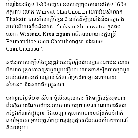
បណ្តឹងនៅថ្ងៃទី 1-3 ខែកក្កដា និងសាក្សីចុងចោទនៅថ្ងៃទី 16 ខែ
កក្កដា។ លោក Winyat Chartmontri មេធាវីរបស់លោក
Thaksin បាននាំសាក្សីចំនួន 3 នាក់ដើម្បីប្រឆាំងនឹងភស្តុតាង
របស់ដើមបណ្តឹងគឺលោក Thaksin Shinawatra ខ្លួនឯង
លោក Wissanu Krea-ngam អតីតឧបនាយករដ្ឋមន្ត្រី
Permandice លោក Chanthongsu និងលោក
Chanthongsu ។
សវនាការ​សាក្សី​ទាំង​បួន​ត្រូវ​បាន​ធ្វើ​ឡើង​ជា​លក្ខណៈ​ឯកជន ដោយ​
មិន​មាន​បុគ្គល​ខាង​ក្រៅ​ចូល​រួម​ឡើយ។ លោកថាក់ស៊ីនបានចូលរួម
រាល់សវនាការដោយផ្ទាល់ ដែលគាំទ្រដោយអ្នកនយោបាយ
សំខាន់ៗ និងសមាជិកគ្រួសារ។
នៅ​ល្ងាច​ថ្ងៃ​ទី​២១ សីហា ប៉ូលិស​តុលាការ និង​មន្ត្រី​សន្តិសុខ​បាន​
ដំឡើង​របង​ដែក​នៅ​មុខ​អគារ​តុលាការ​ព្រហ្មទណ្ឌ ដោយ​បង្កើត​ជា​
កន្លែង​កំណត់​ផ្លូវ​ចូល និង​ចេញ។ តុលាការ​បាន​បង្កើត​តំបន់​ជាក់
លាក់​មួយ​សម្រាប់​បុគ្គលិក​ប្រព័ន្ធ​ផ្សព្វផ្សាយ​ដែល​រង់ចាំ​រាយការណ៍
និង​ថតរូប។