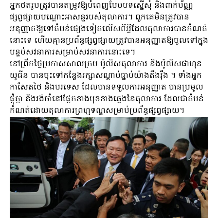
អ្នកថតរូបត្រូវបានតម្រូវឱ្យបំពេញបែបបទស្នើសុំ និងពាក់ប័ណ្ណ
ផ្សព្វផ្សាយបណ្តោះអាសន្នរបស់តុលាការ។ ពួកគេមិនត្រូវបាន
អនុញ្ញាតឱ្យទៅតំបន់ផ្សេងទៀតលើសពីអ្វីដែលតុលាការបានកំណត់
នោះទេ ហើយគ្មានប្រព័ន្ធផ្សព្វផ្សាយត្រូវបានអនុញ្ញាតឱ្យចូលទៅក្នុង
បន្ទប់សវនាការសម្រាប់សវនាការនោះទេ។
នៅ​ព្រឹក​ថ្ងៃ​ប្រកាស​សាលក្រម ប៉ូលិស​តុលាការ និង​ប៉ូលិស​ផាហុន​
យូ​ធី​ន បាន​ចុះ​ទៅ​កន្លែង​រក្សា​សណ្តាប់ធ្នាប់​យ៉ាង​តឹងរ៉ឹង ។ ទាំងអ្នក
កាសែតថៃ និងបរទេស ដែលបានទទួលការអនុញ្ញាត បានប្រមូល
ផ្តុំគ្នា និងរង់ចាំនៅផ្នែកខាងមុខខាងឆ្វេងនៃតុលាការ ដែលជាតំបន់
កំណត់ដោយតុលាការព្រហ្មទណ្ឌសម្រាប់ប្រព័ន្ធផ្សព្វផ្សាយ។