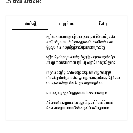
In this article:
ដំណឹងថ្មី
ពេញនិយម
វីដេអូ
កម្លាំងនគរបាលខេត្តសៀមរាប ស្រាវជ្រាវ និងឃាត់ខ្លួនជន
សង្ស័យចំនួន ២នាក់ (មុខសញ្ញាចាស់) ករណីកាច់សោក
ម៉ូតូលួច និងដកហូតម៉ូតូប្រគល់ជូនជនរងគ្រោះវិញ
មន្រ្តីជាន់ខ្ពស់ក្រសួងមហាផ្ទៃ ជំរុញឱ្យអាជ្ញាធរខេត្តស្ទឹងត្រែ
អនុវត្តគោលនយោបាយ ភូមិ ឃុំ សង្កាត់ មានប្រសិទ្ធភាព
គម្រោងដេញថ្លៃ សាងសងផ្លូវបេតុងអាមេ ត្រូវបានក្រុម
ហ៊ុនដេញក្នុងតម្លៃទាបជាង អ្នកឈ្នះក្នុងគម្រោងដេញថ្លៃ ដែល
មានស្រោមសំបុត្រ ចំនួន៦ ក្នុងការប្រគួតប្រជែង
ឈឺចិត្តស្អិតទ្រូងក្នុងវិបត្តិគ្រួសារទៅចងកបានសម្រេច
វានឹងកាន់តែអាក្រក់ទៅៗ៖ រដ្ឋធានីត្រជាក់បំផុតទីពីររបស់
ពិភពលោកប្រឈមមុខនឹងកំដៅខ្ពស់បំផុតមិនធ្លាប់មាន