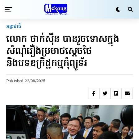
អន្តរជាតិ
លោក ថាក់ស៊ីន បានរួចទោសក្នុង
សំណុំរឿងប្រមាថស្តេចថៃ
និងបទឧក្រិដ្ឋកម្មកុំព្យូទ័រ
Published
22/08/2025