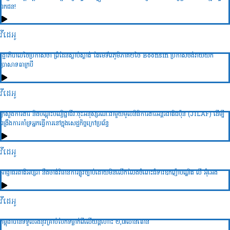
ឯកជន!
វីដេអូ
រដ្ឋាភិបាលថៃប្រកាសថា ព្រំដែនស្ងាប់ស្ងាត់ តែមេទ័ពភូមិភាគ២ថៃ Boonsin ប្រកាសចង់វាយយក
ប្រាសាទតាក្របី
វីដេអូ
ក្រសួងការងារ និងបណ្ដុះបណ្វិជ្ជាជីវៈចុះអនុស្សរណៈជាមួយមូលនិធិការងារអន្ដរជាតិជប៉ុន (JILAF) ដើម្បី
ពង្រឹងការគាំទ្រអ្នកធ្វើការនៅក្នុងសេដ្ឋកិច្ចក្រៅប្រព័ន្ធ
វីដេអូ
អាជ្ញាធរជាតិអប្សរា នឹងចាត់វិធានការផ្លូវច្បាប់ដោយមិនលើកលែងចំពោះជំទាវឧកញ៉ាបណ្ឌិត លី អ៊ុំអេង
វីដេអូ
កម្ពុជាបានទទួលរងនូវគ្រាប់បែកទម្លាក់ពីលើយន្តហោះ ២,៧លានតោន