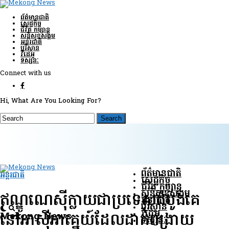
ព័ត៌មានជាតិ
សេដ្ឋកិច្ច
ជីវិត កម្សាន្ត
សន្តិសុខ​សង្គម
អន្តរជាតិ
បរិស្ថាន
វីដេអូ
ទស្សនៈ
Connect with us
Hi, What Are You Looking For?
ព័ត៌មានជាតិ
អន្តរជាតិ
សេដ្ឋកិច្ច
ជីវិត កម្សាន្ត
សន្តិសុខ​សង្គម
ឥណ្ឌូណេស៊ីក្លាយជាប្រទេសដំបូងគេ
អន្តរជាតិ
បរិស្ថាន
វីដេអូ
Mekong News
នៅអាស៊ីអាគ្នេយ៍ដែលដាក់ពង្រាយ
ទស្សនៈ