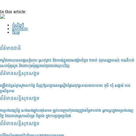
In this article:
ដំណឹងថ្មី
ពេញនិយម
វីដេអូ
ព័ត៌មានជាតិ
កម្លាំងនគរបាលខេត្តសៀមរាប ស្រាវជ្រាវ និងឃាត់ខ្លួនជនសង្ស័យចំនួន ២នាក់ (មុខសញ្ញាចាស់) ករណីកាច់
សោកម៉ូតូលួច និងដកហូតម៉ូតូប្រគល់ជូនជនរងគ្រោះវិញ
ព័ត៌មានសន្តិសុខ​សង្គម
មន្រ្តីជាន់ខ្ពស់ក្រសួងមហាផ្ទៃ ជំរុញឱ្យអាជ្ញាធរខេត្តស្ទឹងត្រែអនុវត្តគោលនយោបាយ ភូមិ ឃុំ សង្កាត់ មាន
ប្រសិទ្ធភាព
ព័ត៌មានសន្តិសុខ​សង្គម
គម្រោងដេញថ្លៃ សាងសងផ្លូវបេតុងអាមេ ត្រូវបានក្រុមហ៊ុនដេញក្នុងតម្លៃទាបជាង អ្នកឈ្នះក្នុងគម្រោងដេញ
ថ្លៃ ដែលមានស្រោមសំបុត្រ ចំនួន៦ ក្នុងការប្រគួតប្រជែង
ព័ត៌មានសន្តិសុខ​សង្គម