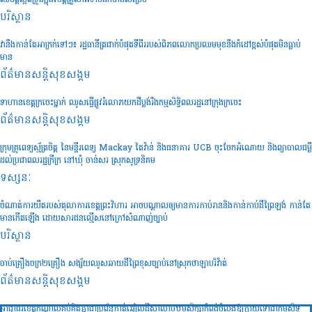
ឈឺចិត្តស្អិតទ្រូងក្នុងវិបត្តិគ្រួសារទៅចងកបានសម្រេច
បរិស្ថាន
វានឹងកាន់តែអាក្រក់ទៅៗ៖ រដ្ឋធានីត្រជាក់បំផុតទីពីររបស់ពិភពលោកប្រឈមមុខនឹងកំដៅខ្ពស់បំផុតមិនធ្លាប់
មាន
ព័ត៌មានសន្តិសុខ​សង្គម
ទាហានខេត្តក្រចេះម្នាក់ ឈូសធ្វើផ្លូវរំលោភយកដីប្លង់រឹងកម្មសិទ្ធិពលរដ្ឋនៅក្រុងក្រចេះ
ព័ត៌មានសន្តិសុខ​សង្គម
ក្រុមគ្រូពេទ្យស្ម័ត្រចិត្ត នៃមន្ទីរពេទ្យ Mackay តៃវ៉ាន់ និងធនាគារ UCB ចុះចែកអំណោយ និងព្យាបាលជម្ងឺ
ដល់ប្រជាពលរដ្ឋក្រីក្រ នៅឃុំ ចាន់សរ ស្រុកសូទ្រនិគម
ទស្សនៈ
ចំណាត់ការយឺតរបស់តុលាការខេត្តព្រះវិហារ អាចបណ្តាលឲ្យមានការកាប់រាននិងកាន់កាប់ដីព្រៃឡង់ កាន់តែ
មានកើតឡើង ដោយសារជនល្មើសនៅក្រៅសំណាញ់ច្បាប់
បរិស្ថាន
ចាប់គ្រឿងចក្រ២គ្រឿង សង្ស័យឈូសឆាយដីព្រៃខុសច្បាប់នៅស្រុកថាឡាបរិវ៉ាត់
ព័ត៌មានសន្តិសុខ​សង្គម
អាជ្ញាធរខេត្តកណ្តាលគប់គិតគ្នាជាប្រព័ន្ធកាត់ឆ្វៀលដីសាលាបឋមសិក្សាកំពង់ចំលងឱ្យក្លាយទៅជាកម្មសិទ្ធ