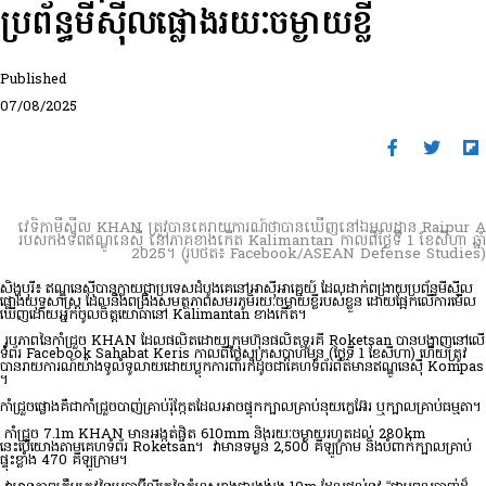
ប្រព័ន្ធមីស៊ីលផ្លោងរយៈចម្ងាយខ្លី
Published
07/08/2025
វេទិកាមីស៊ីល KHAN ត្រូវបានគេរាយការណ៍ថាបានឃើញនៅឯមូលដ្ឋាន Raipur A
របស់កងទ័ពឥណ្ឌូនេស៊ី នៅភាគខាងកើត Kalimantan កាលពីថ្ងៃទី 1 ខែសីហា ឆ្នាំ
2025។ (រូបថត៖ Facebook/ASEAN Defense Studies)
សិង្ហបុរី៖ ឥណ្ឌូនេស៊ីបានក្លាយជាប្រទេសដំបូងគេនៅអាស៊ីអាគ្នេយ៍ ដែលដាក់ពង្រាយប្រព័ន្ធមីស៊ីល
ផ្លោងយុទ្ធសាស្ត្រ ដែលនឹងពង្រឹងសមត្ថភាពសមរភូមិរយៈចម្ងាយខ្លីរបស់ខ្លួន ដោយផ្អែកលើការមើល
ឃើញដោយអ្នកចូលចិត្តយោធានៅ Kalimantan ខាងកើត។
រូបភាពនៃកាំជ្រួច KHAN ដែលផលិតដោយក្រុមហ៊ុនផលិតទួរគី Roketsan បានបង្ហាញនៅលើ
ទំព័រ Facebook Sahabat Keris កាលពីថ្ងៃសុក្រសប្តាហ៍មុន (ថ្ងៃទី 1 ខែសីហា) ហើយត្រូវ
បានរាយការណ៍យ៉ាងទូលំទូលាយដោយប្លុកការពារក៏ដូចជាគេហទំព័រព័ត៌មានឥណ្ឌូនេស៊ី Kompas
។
កាំជ្រួច​ផ្លោង​គឺ​ជា​កាំជ្រួច​បាញ់​គ្រាប់​រ៉ុក្កែត​ដែល​អាច​ផ្ទុក​ក្បាល​គ្រាប់​នុយក្លេអ៊ែរ ឬ​ក្បាល​គ្រាប់​ធម្មតា។
កាំជ្រួច 7.1m KHAN មានអង្កត់ផ្ចិត 610mm និងរយៈចម្ងាយរហូតដល់ 280km
នេះបើយោងតាមគេហទំព័រ Roketsan។ វាមានទម្ងន់ 2,500 គីឡូក្រាម និងបំពាក់ក្បាលគ្រាប់
ផ្ទុះខ្លាំង 470 គីឡូក្រាម។