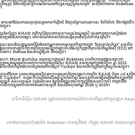
វាមានភាពត្រឹមត្រូវនៃប្រូបាប៊ីលីតេនៃកំហុសរាងជារង្វង់រង 10m ដែលផ្តល់នូវ “ថាមពលបាញ់ដ៏
ត្រឹមត្រូវ និងមានប្រសិទ្ធភាពលើគោលដៅយុទ្ធសាស្ត្រក្នុងសមរភូមិ” នេះបើយោងតាម Roketsan
។
គោលដៅដែលមានសក្តានុពលរួមមានកាំភ្លើងធំ និងប្រព័ន្ធការពារអាកាស ទីតាំងរ៉ាដា និងកន្លែងដឹក
ជញ្ជូន។
ជួរនៃកាំជ្រួច KHAN ពង្រីកកាំនៃការវាយប្រហាររបស់ឥណ្ឌូនេស៊ី ចូលទៅក្នុងច្រករបៀងដែន
សមុទ្រដែលមានជម្លោះ គេហទំព័រព័ត៌មានការពារសន្តិសុខអាស៊ីបានកត់សម្គាល់។
ខណៈពេលដែលឥណ្ឌូនេស៊ីមិនមែនជាអ្នកទាមទារសមុទ្រចិនខាងត្បូង “ខ្សែបន្ទាត់ប្រាំបួន” របស់ចិន
ដែលទាមទារផ្លូវទឹកភាគច្រើនត្រួតលើគ្នាជាមួយតំបន់សេដ្ឋកិច្ចផ្តាច់មុខរបស់ឥណ្ឌូនេស៊ី (EEZ) នៅ
ជិតកោះ Natuna ដែលសម្បូរប្រេង និងឧស្ម័ន។
លោក Murat Kurtulus អគ្គនាយករងរបស់ Roketsan បាននិយាយនៅពេលនោះថា
ប្រទេសឥណ្ឌូនេស៊ីបានដាក់ការបញ្ជាទិញមីស៊ីល KHAN របស់ខ្លួននៅក្នុងខែវិច្ឆិកា ឆ្នាំ 2022
ហើយគឺជាកម្លាំងយោធាដំបូងគេនៅខាងក្រៅ Turkiye ដែលមានកាំជ្រួចនៅក្នុងស្តុករបស់ខ្លួន។
កាល​ពី​ខែ​មុន ប្រទេស​ឥណ្ឌូនេស៊ី​បាន​ចុះ​ហត្ថលេខា​ទិញ​យន្តហោះ​ចម្បាំង KAAN ចំនួន ៤៨ គ្រឿង​
ពី Türkiye។ យន្តហោះចម្បាំងម៉ាស៊ីនភ្លោះបំបាំងកាយ ដែលត្រូវបានបង្កើតឡើងដោយក្រុមហ៊ុន
រដ្ឋទួរគី Aerospace Industries គ្រោងនឹងចូលផលិតកម្មក្នុងពេលឆាប់ៗនេះ ជាមួយនឹង
ការដឹកជញ្ជូនទៅកាន់កងទ័ពអាកាសទួរគី ដែលរំពឹងទុកនៅឆ្នាំ 2028 ឬ 2029។
វេទិកាមីស៊ីល KHAN ត្រូវបានគេរាយការណ៍ថាបានឃើញនៅឯមូលដ្ឋាន Raipu
យោងតាមក្រុមហ៊ុនផលិត Roketsan បានឲ្យដឹងថា កាំជ្រួច KHAN មានរយៈចម្ងាយរហូតដល