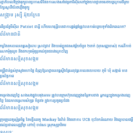
រដ្ឋាភិបាលទីក្រុងតូក្យូបានប្រកាសពីផែនការសាងសង់ជម្រកមីស៊ីលនៅក្នុងយានដ្ឋានចតរថយន្តក្រោមដីមួយ
ក្បែរស្ថានីយ៍រថភ្លើងតូក្យូ
សង្គ្រាម រុស្ស៊ី អ៊ុយក្រែន
តើប្រព័ន្ធមីស៊ីល Patriot ជាអ្វី ហើយហេតុអ្វីបានជាការផ្គត់ផ្គង់ត្រូវបានកាត់បន្ថយទូទាំងពិភពលោក?
ព័ត៌មានជាតិ
កម្លាំងនគរបាលខេត្តសៀមរាប ស្រាវជ្រាវ និងឃាត់ខ្លួនជនសង្ស័យចំនួន ២នាក់ (មុខសញ្ញាចាស់) ករណីកាច់
សោកម៉ូតូលួច និងដកហូតម៉ូតូប្រគល់ជូនជនរងគ្រោះវិញ
ព័ត៌មានសន្តិសុខ​សង្គម
មន្រ្តីជាន់ខ្ពស់ក្រសួងមហាផ្ទៃ ជំរុញឱ្យអាជ្ញាធរខេត្តស្ទឹងត្រែអនុវត្តគោលនយោបាយ ភូមិ ឃុំ សង្កាត់ មាន
ប្រសិទ្ធភាព
ព័ត៌មានសន្តិសុខ​សង្គម
គម្រោងដេញថ្លៃ សាងសងផ្លូវបេតុងអាមេ ត្រូវបានក្រុមហ៊ុនដេញក្នុងតម្លៃទាបជាង អ្នកឈ្នះក្នុងគម្រោងដេញ
ថ្លៃ ដែលមានស្រោមសំបុត្រ ចំនួន៦ ក្នុងការប្រគួតប្រជែង
ព័ត៌មានសន្តិសុខ​សង្គម
ក្រុមគ្រូពេទ្យស្ម័ត្រចិត្ត នៃមន្ទីរពេទ្យ Mackay តៃវ៉ាន់ និងធនាគារ UCB ចុះចែកអំណោយ និងព្យាបាលជម្ងឺ
ដល់ប្រជាពលរដ្ឋក្រីក្រ នៅឃុំ ចាន់សរ ស្រុកសូទ្រនិគម
ទស្សនៈ