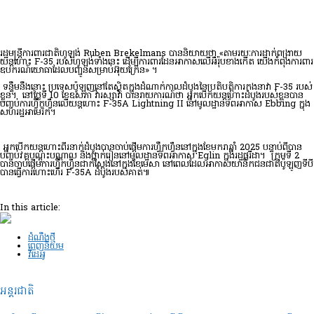
រដ្ឋមន្ត្រីការពារជាតិហូឡង់ Ruben Brekelmans បាននិយាយថា «តាមរយៈការដាក់ពង្រាយ
យន្តហោះ F-35 របស់ហូឡង់ទាំងនេះ ដើម្បីការពារដែនអាកាសលើអឺរ៉ុបខាងកើត យើងកំពុងការពារ
ឧបករណ៍យោធាដែលបញ្ជូនសម្រាប់អ៊ុយក្រែន» ។
ទន្ទឹមនឹងនោះ ប្រទេសប៉ូឡូញនៅតែស្ថិតក្នុងដំណាក់កាលដំបូងនៃប្រតិបត្តិការកងនាវា F-35 របស់
ខ្លួន។ នៅថ្ងៃទី 10 ខែឧសភា វ៉ារស្សាវ៉ា បានរាយការណ៍ថា អ្នកបើកយន្តហោះដំបូងរបស់ខ្លួនបាន
បញ្ចប់ការហ្វឹកហ្វឺនលើយន្តហោះ F-35A Lightning II នៅមូលដ្ឋានទ័ពអាកាស Ebbing ក្នុង
សហរដ្ឋអាមេរិក។
អ្នកបើកយន្តហោះពីរនាក់ដំបូងបានចាប់ផ្តើមការហ្វឹកហ្វឺននៅក្នុងខែមករាឆ្នាំ 2025 បន្ទាប់ពីបាន
បញ្ចប់វគ្គបណ្តុះបណ្តាល និងថ្នាក់រៀននៅមូលដ្ឋានទ័ពអាកាស Eglin ក្នុងរដ្ឋផ្លរីដា។ ក្រុមទី 2
បានចាប់ផ្តើមការហ្វឹកហ្វឺនជាក់ស្តែងនៅក្នុងខែមេសា នៅពេលដែលអាកាសយានិកជនជាតិប៉ូឡូញទីបី
បានធ្វើការហោះហើរ F-35A ដំបូងរបស់គាត់៕
In this article:
ដំណឹងថ្មី
ពេញនិយម
វីដេអូ
អន្តរជាតិ