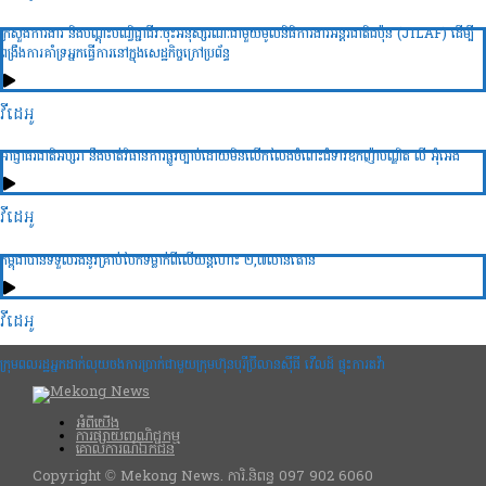
ក្រសួងការងារ និងបណ្ដុះបណ្វិជ្ជាជីវៈចុះអនុស្សរណៈជាមួយមូលនិធិការងារអន្ដរជាតិជប៉ុន (JILAF) ដើម្បី
ពង្រឹងការគាំទ្រអ្នកធ្វើការនៅក្នុងសេដ្ឋកិច្ចក្រៅប្រព័ន្ធ
វីដេអូ
អាជ្ញាធរជាតិអប្សរា នឹងចាត់វិធានការផ្លូវច្បាប់ដោយមិនលើកលែងចំពោះជំទាវឧកញ៉ាបណ្ឌិត លី អ៊ុំអេង
វីដេអូ
កម្ពុជាបានទទួលរងនូវគ្រាប់បែកទម្លាក់ពីលើយន្តហោះ ២,៧លានតោន
វីដេអូ
ក្រុមពលរដ្ឋអ្នកដាក់លុយចងការប្រាក់ជាមួយក្រុមហ៊ុនបុរីប៊្រីលានស៊ីធី វើលដ៍ ផ្ទុះការតវ៉ា
អំពីយើង
ការផ្សាយពាណិជ្ជកម្ម
គោលការណ៍ឯកជន
Copyright © Mekong News. ការិ.និពន្ធ 097 902 6060