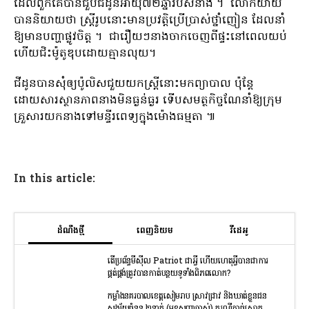
ដែល​ពួក​គេ​បាន​ជួប​ជីដូន​អាយុ​៧២​ឆ្នាំ​របស់​នាង ។ លោកយាយ​
បាន​និយាយ​ថា ស្ត្រី​រូប​នោះ​មាន​ប្រវត្តិ​ប្រើប្រាស់​ថ្នាំ​ញៀន ដែល​នាំ​
ឱ្យ​មាន​បញ្ហា​ផ្លូវចិត្ត ។ ជារឿយៗនាងចាកចេញពីផ្ទះនៅពេលយប់
ហើយជិះម៉ូតូឌុបដោយគ្មានលុយ។
ជីដូន​បាន​សុំ​ឲ្យប៉ូលិស​ជួយ​យក​ស្ត្រី​នោះ​មក​ព្យាបាល ប៉ុន្តែ​
ដោយសារ​ស្ថានភាព​នាង​មិន​ធ្ងន់ធ្ងរ ទើប​សមត្ថកិច្ច​ណែនាំ​ឱ្យ​ក្រុម​
គ្រួសារ​យក​នាង​ទៅ​មន្ទីរពេទ្យ​ក្នុង​ម៉ោង​ធម្មតា ៕
In this article:
ដំណឹងថ្មី
ពេញនិយម
វីដេអូ
តើប្រព័ន្ធមីស៊ីល Patriot ជាអ្វី ហើយហេតុអ្វីបានជាការ
ផ្គត់ផ្គង់ត្រូវបានកាត់បន្ថយទូទាំងពិភពលោក?
កម្លាំងនគរបាលខេត្តសៀមរាប ស្រាវជ្រាវ និងឃាត់ខ្លួនជន