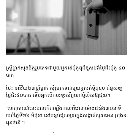
ស្ត្រី​ម្នាក់សុខចិត្តរួមភេទ​ជាមួយអ្នក​រត់ម៉ូតូឌុជំនួសបង់ថ្លៃ​ជិះម៉ូតូ ៤០​
បាត​
ថៃ៖ នារីវ័យ២៣ឆ្នាំម្នាក់ សុំរួមភេទជាមួយអ្នករត់ម៉ូតូឌុប ជំនួសឲ្យ
ថ្លៃជិះ៤០បាត ទើបអ្នកបើកបរទូរស័ព្ទហៅប៉ូលិសឱ្យជួយ។
ហេតុការណ៍​នេះ​បាន​កើតឡើង​កាលពី​វេលា​ម៉ោង​៧​និង​៣០​នាទី​
យប់​ថ្ងៃ​ទី​២៦ មិថុនា នៅ​បន្ទប់​ជួល​មួយ​ក្នុង​សង្កាត់​សូ​យ​មេន ក្រុង​ឧ​
ដុ​ន​ថា​នី ។