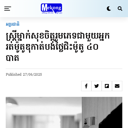
អន្តរជាតិ
ស្ត្រី​ម្នាក់សុខចិត្តរួមភេទ​ជាមួយអ្នក​
រត់ម៉ូតូឌុកាត់បង់ថ្លៃ​ជិះម៉ូតូ ៤០​
បាត​
Published
27/06/2025