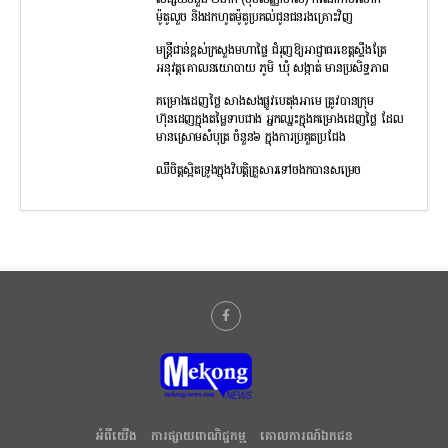
សង្ស័យចំនួន ២នាក់ (មុខសញ្ញាចាស់) ករណីកាច់សោក
ម៉ូតូលួច និងដកហូតម៉ូតូប្រគល់ជូនជនរងគ្រោះវិញ
មន្រ្តីជាន់ខ្ពស់ក្រសួងមហាផ្ទៃ ជំរុញឱ្យអាជ្ញាធរខេត្តស្ទឹងត្រែ
អនុវត្តគោលនយោបាយ ភូមិ ឃុំ សង្កាត់ មានប្រសិទ្ធភាព
គម្រោងដេញថ្លៃ សាងសងផ្លូវបេតុងអាមេ ត្រូវបានក្រុម
ហ៊ុនដេញក្នុងតម្លៃទាបជាង អ្នកឈ្នះក្នុងគម្រោងដេញថ្លៃ ដែល
មានស្រោមសំបុត្រ ចំនួន៦ ក្នុងការប្រគួតប្រជែង
ឈឺចិត្តស្អិតទ្រូងក្នុងវិបត្តិគ្រួសារទៅចងកបានសម្រេច
អំពីយើង
ការផ្សាយពាណិជ្ជកម្ម
គោលការណ៍ឯកជន