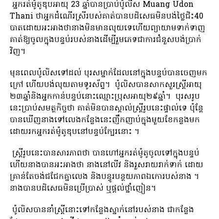
អ្នករត់ម៉ូតូឌុបអាយុ 23 ឆ្នាំបានប្រាប់ប៉ូលីស Muang Udon
Thani ថាអ្នកដំណើរស្រីរបស់គាត់បានបដិសេធមិនបង់ថ្លៃជិះ40
បាតដោយអះអាងថានាងមិនមានលុយទេហើយព្យាយាមទាក់ទាញ
គាត់ឱ្យចូលក្នុងបន្ទប់របស់នាងដើម្បីរួមភេទជាការជំនួសបង់ប្រាក់
វិញ។
មុន​ពេល​ប៉ូលិស​ទៅ​ដល់ បុរស​ម្នាក់​ដែល​នៅ​ក្នុង​បន្ទប់​បាន​ចេញ​មក​
ក្រៅ ហើយ​បង់លុយតាម​ទូរស័ព្ទ។ ប៉ូលិស​បាន​សាកសួរ​ស្ត្រី​អាយុ​
២៣​ឆ្នាំ​និង​អ្នក​កាន់​បន្ទប់​នោះ​ឈ្មោះ​ប្រុស​អាយុ​២៩​ឆ្នាំ។ បុរស​រូប​
នេះ​ប្រាប់​សមត្ថកិច្ច​ថា គាត់​មិន​បាន​ស្គាល់​ស្ត្រី​រូប​នេះ​ផ្ទាល់​ទេ ប៉ុន្តែ​
បាន​ឃើញ​នាង​ទៅ​លេង​កន្លែងនេះញឹកញាប់​ក្នុង​មួយ​ខែ​កន្លង​មក
ដោយ​រក​អ្នក​រត់​ម៉ូតូឌុប​នៅ​បន្ទប់​ក្បែរ​នោះ ។
ស្ត្រី​រូប​នេះ​បាន​សារភាព​ថា បាន​ហៅអ្នក​រត់ម៉ូតូចូល​ទៅ​ក្នុង​បន្ទប់
ហើយនាង​បាន​អះអាង​ថា នាង​នៅ​លីវ និង​រួសរាយ​រាក់ទាក់ ដោយ​
គ្រាន់តែ​ចង់​ជជែក​គ្នា​លេង និង​បន្ធូរបន្ថយ​ភាព​ឯកោ​របស់​នាង ។
នាង​បាន​បដិសេធ​មិន​ប្រើប្រាស់ ឬ​ផ្តល់​ថ្នាំ​ញៀន។
ប៉ូលិស​បាន​នាំ​ស្ត្រី​នោះ​ទៅ​កន្លែង​ស្នាក់​នៅ​របស់​នាង ជា​កន្លែង​