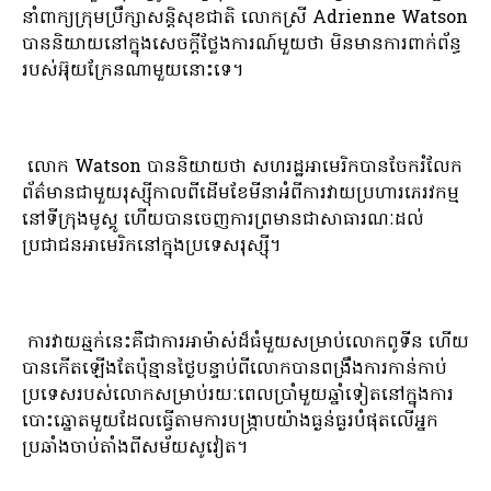
នាំពាក្យក្រុមប្រឹក្សាសន្តិសុខជាតិ លោកស្រី Adrienne Watson
បាននិយាយនៅក្នុងសេចក្តីថ្លែងការណ៍មួយថា មិនមានការពាក់ព័ន្ធ
របស់អ៊ុយក្រែនណាមួយនោះទេ។
លោក Watson បាននិយាយថា សហរដ្ឋអាមេរិកបានចែករំលែក
ព័ត៌មានជាមួយរុស្ស៊ីកាលពីដើមខែមីនាអំពីការវាយប្រហារភេរវកម្ម
នៅទីក្រុងមូស្គូ ហើយបានចេញការព្រមានជាសាធារណៈដល់
ប្រជាជនអាមេរិកនៅក្នុងប្រទេសរុស្ស៊ី។
ការវាយឆ្មក់នេះគឺជាការអាម៉ាស់ដ៏ធំមួយសម្រាប់លោកពូទីន ហើយ
បានកើតឡើងតែប៉ុន្មានថ្ងៃបន្ទាប់ពីលោកបានពង្រឹងការកាន់កាប់
ប្រទេសរបស់លោកសម្រាប់រយៈពេលប្រាំមួយឆ្នាំទៀតនៅក្នុងការ
បោះឆ្នោតមួយដែលធ្វើតាមការបង្រ្កាបយ៉ាងធ្ងន់ធ្ងរបំផុតលើអ្នក
ប្រឆាំងចាប់តាំងពីសម័យសូវៀត។