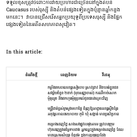
ទទួលខុសត្រូវចំពោះការវាយប្រហារជាច្រើននៅក្នុងតំបន់
Caucasus របស់រុស្ស៊ី និងតំបន់ផ្សេងទៀតក្នុងប៉ុន្មានឆ្នាំកន្លង
មកនេះ។ វាបានជ្រើសរើសអ្នកប្រយុទ្ធពីប្រទេសរុស្ស៊ី និងផ្នែក
ផ្សេងទៀតនៃអតីតសហភាពសូវៀត។
In this article:
ដំណឹងថ្មី
ពេញនិយម
វីដេអូ
កម្លាំងនគរបាលខេត្តសៀមរាប ស្រាវជ្រាវ និងឃាត់ខ្លួនជន
សង្ស័យចំនួន ២នាក់ (មុខសញ្ញាចាស់) ករណីកាច់សោក
ម៉ូតូលួច និងដកហូតម៉ូតូប្រគល់ជូនជនរងគ្រោះវិញ
មន្រ្តីជាន់ខ្ពស់ក្រសួងមហាផ្ទៃ ជំរុញឱ្យអាជ្ញាធរខេត្តស្ទឹងត្រែ
អនុវត្តគោលនយោបាយ ភូមិ ឃុំ សង្កាត់ មានប្រសិទ្ធភាព
គម្រោងដេញថ្លៃ សាងសងផ្លូវបេតុងអាមេ ត្រូវបានក្រុម
ហ៊ុនដេញក្នុងតម្លៃទាបជាង អ្នកឈ្នះក្នុងគម្រោងដេញថ្លៃ ដែល
មានស្រោមសំបុត្រ ចំនួន៦ ក្នុងការប្រគួតប្រជែង