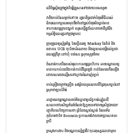
ឈឺចិត្តស្អិតទ្រូងក្នុងវិបត្តិគ្រួសារទៅចងកបានសម្រេច
វានឹងកាន់តែអាក្រក់ទៅៗ៖ រដ្ឋធានីត្រជាក់បំផុតទីពីររបស់
ពិភពលោកប្រឈមមុខនឹងកំដៅខ្ពស់បំផុតមិនធ្លាប់មាន
ទាហានខេត្តក្រចេះម្នាក់ ឈូសធ្វើផ្លូវរំលោភយកដីប្លង់រឹង
កម្មសិទ្ធិពលរដ្ឋនៅក្រុងក្រចេះ
ក្រុមគ្រូពេទ្យស្ម័ត្រចិត្ត នៃមន្ទីរពេទ្យ Mackay តៃវ៉ាន់ និង
ធនាគារ UCB ចុះចែកអំណោយ និងព្យាបាលជម្ងឺដល់ប្រជា
ពលរដ្ឋក្រីក្រ នៅឃុំ ចាន់សរ ស្រុកសូទ្រនិគម
ចំណាត់ការយឺតរបស់តុលាការខេត្តព្រះវិហារ អាចបណ្តាលឲ្យ
មានការកាប់រាននិងកាន់កាប់ដីព្រៃឡង់ កាន់តែមានកើតឡើង
ដោយសារជនល្មើសនៅក្រៅសំណាញ់ច្បាប់
ចាប់គ្រឿងចក្រ២គ្រឿង សង្ស័យឈូសឆាយដីព្រៃខុសច្បាប់នៅ
ស្រុកថាឡាបរិវ៉ាត់
អាជ្ញាធរខេត្តកណ្តាលគប់គិតគ្នាជាប្រព័ន្ធកាត់ឆ្វៀលដី
សាលាបឋមសិក្សាកំពង់ចំលងឱ្យក្លាយទៅជាកម្មសិទ្ធឯកជន!
រដ្ឋាភិបាលថៃប្រកាសថា ព្រំដែនស្ងាប់ស្ងាត់ តែមេទ័ព
ភូមិភាគ២ថៃ Boonsin ប្រកាសចង់វាយយកប្រាសាទតា
ក្របី
ក្រសួងការងារ និងបណ្ដុះបណ្វិជ្ជាជីវៈចុះអនុស្សរណៈជាមួយ