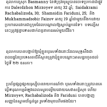
តុលាការស្រុក Basmanny នៃទីក្រុងមូស្គូបានចោទប្រកាន់ជាផ្លូវ
ការ Dalerdzhon Mirzoyev អាយុ 32 ឆ្នាំ; Saidakrami
Rachabalizoda, 30; Shamsidin Fariduni, 25; និង
Mukhammadsobir Faizov អាយុ 19 ឆ្នាំជាមួយនឹងការវាយ
ប្រហារភេរវករជាក្រុមដែលបណ្តាលឱ្យស្លាប់អ្នកដទៃ។ បទល្មើស​
នេះ​ត្រូវ​ផ្តន្ទាទោស​ដាក់​ពន្ធនាគារ​អស់​មួយជីវិត។
តុលាការ​បាន​បង្គាប់​ឱ្យ​ឃុំខ្លួន​បុរស​ទាំង​នោះ​ដែល​សុទ្ធសឹង​ជា​
ពលរដ្ឋ​នៃ​ប្រទេស​តាជីគីស្ថាន​ត្រូវ​ឃុំខ្លួន​បណ្តោះអាសន្ន​រហូត​ដល់​
ថ្ងៃ​ទី ២២ ឧសភា។
ប្រព័ន្ធផ្សព្វផ្សាយរុស្ស៊ីបានរាយការណ៍ថា បុរសទាំងនោះត្រូវបានគេ
ធ្វើទារុណកម្មអំឡុងពេលសួរចម្លើយដោយសេវាសន្តិសុខ ហើយ
Mirzoyev, Rachabalizoda និង Fariduni បានបង្ហាញ
សញ្ញានៃស្នាមជាំធ្ងន់ធ្ងរ រួមទាំងមុខហើមផងដែរ។