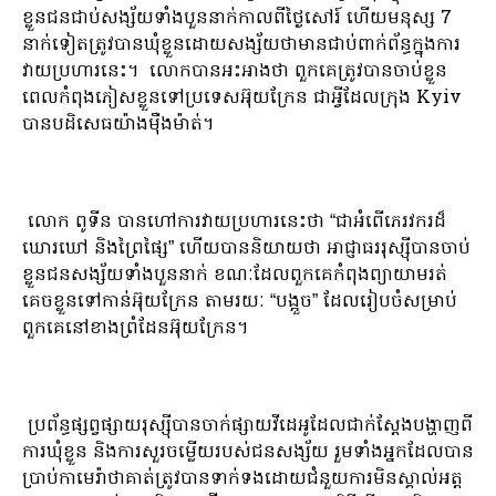
ខ្លួនជនជាប់សង្ស័យទាំងបួននាក់កាលពីថ្ងៃសៅរ៍ ហើយមនុស្ស 7
នាក់ទៀតត្រូវបានឃុំខ្លួនដោយសង្ស័យថាមានជាប់ពាក់ព័ន្ធក្នុងការ
វាយប្រហារនេះ។ លោក​បាន​អះអាង​ថា ពួក​គេ​ត្រូវ​បាន​ចាប់​ខ្លួន​
ពេល​កំពុង​ភៀស​ខ្លួន​ទៅ​ប្រទេស​អ៊ុយក្រែន ជា​អ្វី​ដែល​ក្រុង Kyiv
បាន​បដិសេធ​យ៉ាង​ម៉ឺងម៉ាត់។
លោក ពូទីន បានហៅការវាយប្រហារនេះថា “ជាអំពើភេរវករដ៏
ឃោរឃៅ និងព្រៃផ្សៃ” ហើយបាននិយាយថា អាជ្ញាធររុស្ស៊ីបានចាប់
ខ្លួនជនសង្ស័យទាំងបួននាក់ ខណៈដែលពួកគេកំពុងព្យាយាមរត់
គេចខ្លួនទៅកាន់អ៊ុយក្រែន តាមរយៈ “បង្អួច” ដែលរៀបចំសម្រាប់
ពួកគេនៅខាងព្រំដែនអ៊ុយក្រែន។
ប្រព័ន្ធផ្សព្វផ្សាយរុស្ស៊ីបានចាក់ផ្សាយវីដេអូដែលជាក់ស្តែងបង្ហាញពី
ការឃុំខ្លួន និងការសួរចម្លើយរបស់ជនសង្ស័យ រួមទាំងអ្នកដែលបាន
ប្រាប់កាមេរ៉ាថាគាត់ត្រូវបានទាក់ទងដោយជំនួយការមិនស្គាល់អត្ត