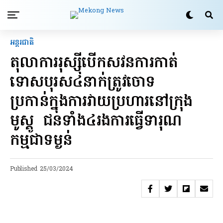
អន្តរជាតិ
តុលាការរុស្ស៊ីបើកសវនការកាត់
ទោសបុរស​៤​នាក់​ត្រូវ​ចោទ​
ប្រកាន់​ក្នុង​ការ​វាយ​ប្រហារ​នៅក្រុង
មូស្គូ ជនទាំង៤រងការ​ធ្វេីទារុណ
កម្មជាទម្ងន់
Published
25/03/2024