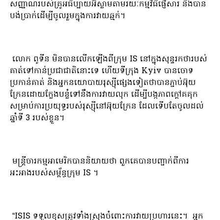
សញ្ញាណរបស់គ្រូអធិប្បាយអ៊ីស្លាមតាមរយៈកម្មវិធីផ្ញើសារ និងបាន
បង់ប្រាក់ដើម្បីចូលរួមក្នុងការវាយឆ្មក់។
លោក ពូទីន មិនបានលើកឡើងពីក្រុម IS នៅក្នុងសុន្ទរកថារបស់
គាត់ទៅកាន់ប្រជាជាតិនោះទេ ហើយទីក្រុង Kyiv បានចោទ
ប្រកាន់គាត់ និងអ្នកនយោបាយរុស្ស៊ីផ្សេងទៀតថាបានភ្ជាប់អ៊ុយ
ក្រែនដោយក្លែងបន្លំទៅនឹងការវាយលុក ដើម្បីបង្កភាពក្តៅគគុក
សម្រាប់ការប្រយុទ្ធរបស់រុស្ស៊ីនៅអ៊ុយក្រែន ដែលទើបតែចូលដល់
ឆ្នាំទី 3 របស់ខ្លួន។
មន្ត្រីចារកម្មអាមេរិកបាននិយាយថា ពួកគេបានបញ្ជាក់ពីការ
អះអាងរបស់សម្ព័ន្ធក្រុម IS ។
“ISIS ទទួលខុសត្រូវទាំងស្រុងចំពោះការវាយប្រហារនេះ។ អ្នក