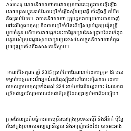
Aamaq ដោយនិយាយថាការវាយប្រហារនេះត្រូវបានធ្វើឡើង
ដោយបុរសបួននាក់ដែលប្រើកាំភ្លើងស្វ័យប្រវត្តិ កាំភ្លើងខ្លី កាំបិត
និងគ្រាប់បែក។ វាបាននិយាយថា ក្រុមអ្នកវាយប្រហារបានបាញ់
ទៅលើហ្វូងមនុស្ស និងបានប្រើកាំបិតដើម្បីសម្លាប់អ្នកប្រគុំតន្ត្រី
មួយចំនួន ហើយការវាយឆ្មក់នេះជាផ្នែកមួយនៃសង្រ្គាមដែលកំពុង
បន្តរបស់ក្រុមរដ្ឋឥស្លាមជាមួយប្រទេសដែលខ្លួននិយាយថាកំពុង
ប្រយុទ្ធប្រឆាំងនឹងសាសនាអ៊ីស្លាម។
កាលពីខែតុលា ឆ្នាំ 2015 គ្រាប់បែកដែលដាក់ដោយក្រុម IS បាន
ទម្លាក់យន្តហោះដឹកអ្នកដំណើររុស្ស៊ីនៅលើកោះស៊ីណាយ ដោយ
បានសម្លាប់មនុស្សទាំងអស់ 224 នាក់នៅលើយន្តហោះ ដែលភាគ
ច្រើនជាអ្នកវិស្សមកាលជនជាតិរុស្ស៊ីដែលត្រឡប់មកពីអេហ្ស៊ីប។
ក្រុមដែលប្រតិបត្តិការភាគច្រើននៅក្នុងប្រទេសស៊ីរី និងអ៊ីរ៉ាក់ ប៉ុន្តែ
ក៏នៅក្នុងប្រទេសអាហ្វហ្គានីស្ថាន និងអាហ្រ្វិកផងដែរ បានអះអាង