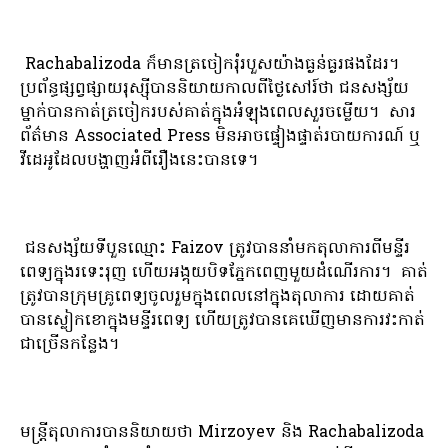
Rachabalizoda ក៏មានត្រចៀករុំរបួសយ៉ាងធ្ងន់ធ្ងរផងដែរ។
ប្រព័ន្ធផ្សព្វផ្សាយរុស្ស៊ីបាននិយាយកាលពីថ្ងៃសៅរ៍ថា ជនសង្ស័យ
ម្នាក់បានកាត់ត្រចៀករបស់គាត់ក្នុងអំឡុងពេលសួរចម្លើយ។ សារ
ព័ត៌មាន Associated Press មិនអាចផ្ទៀងផ្ទាត់របាយការណ៍ ឬ
វីដេអូដែលបង្ហាញអំពីរឿងនេះបានទេ។
ជនសង្ស័យទីបួនឈ្មោះ Faizov ត្រូវបាននាំមកតុលាការពីមន្ទីរ
ពេទ្យក្នុងរទេះរុញ ហើយអង្គុយបិទភ្នែកពេញមួយដំណើរការ។ គាត់​
ត្រូវ​បាន​ក្រុម​គ្រូពេទ្យ​ចូល​រួម​ក្នុង​ពេល​នៅ​ក្នុង​តុលាការ ដោយ​គាត់​
បាន​ស្លៀក​ខោ​ក្នុង​មន្ទីរពេទ្យ ហើយ​ត្រូវ​បាន​គេ​ឃើញ​មាន​ការ​វះកាត់​
ជា​ច្រើន​កន្លែង។
មន្ត្រីតុលាការបាននិយាយថា Mirzoyev និង Rachabalizoda