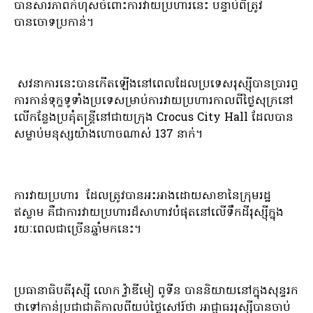
បានសារភាពកំហុសចំពោះការវាយប្រហារនេះ បន្ទាប់ពីត្រូវ
បានចោទប្រកាន់។
សវនាការនេះបានកើតឡើងនៅពេលដែលប្រទេសរុស្ស៊ីបានប្រារព្ធ
ការកាន់ទុក្ខទូទាំងប្រទេសម្រាប់ការវាយប្រហារកាលពីថ្ងៃសុក្រនៅ
លើកន្លែងប្រគុំតន្ត្រីនៅជាយក្រុង Crocus City Hall ដែលបាន
សម្លាប់មនុស្សយ៉ាងហោចណាស់ 137 នាក់។
ការវាយប្រហារ ដែល​ត្រូវបាន​អះអាង​ដោយ​សាខា​នៃ​ក្រុម​រដ្ឋ​
ឥស្លាម គឺជា​ការវាយប្រហារ​ដ៏​សាហាវ​បំផុត​នៅលើ​ទឹកដី​រុស្ស៊ី​ក្នុង​
រយៈពេល​ជាច្រើន​ឆ្នាំ​មកនេះ​។
ប្រធានាធិបតីរុស្ស៊ី លោក វ្ល៉ាឌីមៀ ពូទីន បាននិយាយនៅក្នុងសុន្ទរក
ថាទៅកាន់ប្រជាជាតិកាលពីយប់ថ្ងៃសៅរ៍ថា អាជ្ញាធររុស្ស៊ីបានចាប់