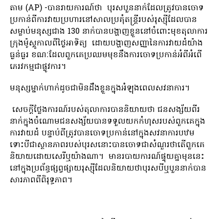
តាម (AP) -បានរាយការណ៍​ថា​ បុរសបួននាក់ដែលត្រូវបានចោទ
ប្រកាន់ពីការវាយប្រហារនៅសាលប្រគុំតន្ត្រីរបស់រុស្ស៊ីដែលបាន
សម្លាប់មនុស្សជាង 130 នាក់បានបង្ហាញខ្លួននៅចំពោះមុខតុលាការ
ក្រុងម៉ូស្គូកាលពីថ្ងៃអាទិត្យ ដោយបង្ហាញសញ្ញានៃការវាយដំយ៉ាង
ធ្ងន់ធ្ងរ ខណៈដែលពួកគេប្រឈមមុខនឹងការចោទប្រកាន់អំពីអំពើ
ភេរវកម្មជាផ្លូវការ។
មនុស្សម្នាក់ហាក់ដូចជាមិនដឹងខ្លួនក្នុងអំឡុងពេលសវនាការ។
សេចក្តីថ្លែងការណ៍របស់តុលាការបាននិយាយថា ជនសង្ស័យពីរ
នាក់ក្នុងចំណោមជនសង្ស័យបានទទួលយកកំហុសរបស់ពួកគេក្នុង
ការវាយដំ បន្ទាប់ពីត្រូវបានចោទប្រកាន់នៅក្នុងសវនាការបឋម
ទោះបីជាស្ថានភាពរបស់បុរសនោះបានចោទជាសំណួរថាតើពួកគេ
និយាយដោយសេរីឬយ៉ាងណា។ មាន​របាយការណ៍​ផ្ទុយ​គ្នា​មុន​នេះ​
នៅ​ក្នុង​ប្រព័ន្ធ​ផ្សព្វផ្សាយ​រុស្ស៊ី​ដែល​និយាយ​ថា​បុរស​បី​ឬ​បួន​នាក់​បាន​
សារភាព​ពី​ពិរុទ្ធភាព។