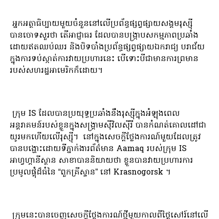
អ្នកអត្ថាធិប្បាយមួយចំនួននៅលើប្រព័ន្ធផ្សព្វផ្សាយសង្គមរុស្ស៊ី
បានចោទសួរថា តើអាជ្ញាធរ ដែលបានបង្ក្រាបសកម្មភាពប្រឆាំង
ដោយឥតឈប់ឈរ និងបិទបាំងប្រព័ន្ធផ្សព្វផ្សាយឯករាជ្យ បរាជ័យ
ក្នុងការទប់ស្កាត់ការវាយប្រហារនេះ បើទោះបីជាមានការព្រមាន
របស់សហរដ្ឋអាមេរិកក៏ដោយ។
ក្រុម IS ដែល​បាន​ប្រយុទ្ធ​ប្រឆាំង​នឹង​រុស្ស៊ី​ក្នុង​អំឡុង​ពេល​
អន្តរាគមន៍​របស់​ខ្លួន​ក្នុង​សង្រ្គាម​ស៊ីវិល​ស៊ីរី បាន​កំណត់​គោលដៅ​ជា​
យូរ​មក​ហើយ​លើ​រុស្ស៊ី។ នៅក្នុងសេចក្តីថ្លែងការណ៍មួយដែលត្រូវ
បានបង្ហោះដោយទីភ្នាក់ងារព័ត៌មាន Aamaq របស់ក្រុម IS
អាហ្វហ្គានីស្ថាន សាខាបាននិយាយថា ខ្លួនបានវាយប្រហារការ
ប្រមូលផ្តុំដ៏ធំនៃ “ពួកគ្រីស្ទាន” នៅ Krasnogorsk ។
ក្រុមនេះបានចេញសេចក្តីថ្លែងការណ៍ថ្មីមួយកាលពីថ្ងៃសៅរ៍នៅលើ