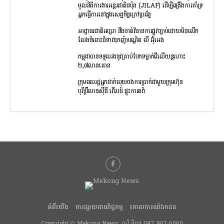
មូលនិធិការងារអន្ដរជាតិជប៉ុន (JILAF) ដើម្បីពង្រឹងការគាំទ្រ
អ្នកធ្វើការនៅក្នុងសេដ្ឋកិច្ចក្រៅប្រព័ន្ធ
អាជ្ញាធរជាតិអប្សរា នឹងចាត់វិធានការផ្លូវច្បាប់ដោយមិនលើក
លែងចំពោះជំទាវឧកញ៉ាបណ្ឌិត លី អ៊ុំអេង
កម្ពុជាបានទទួលរងនូវគ្រាប់បែកទម្លាក់ពីលើយន្តហោះ
២,៧លានតោន
ក្រុមពលរដ្ឋអ្នកដាក់លុយចងការប្រាក់ជាមួយក្រុមហ៊ុន
បុរីប៊្រីលានស៊ីធី វើលដ៍ ផ្ទុះការតវ៉ា
អំពីយើង
ការផ្សាយពាណិជ្ជកម្ម
គោលការណ៍ឯកជន