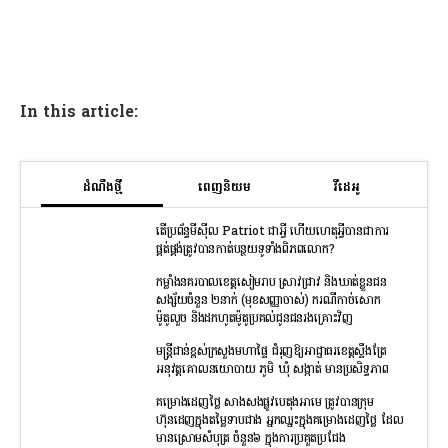
In this article:
ដំណឹងថ្មី
ពេញនិយម
វីដេអូ
តើប្រព័ន្ធមីស៊ីល Patriot ជាអ្វី ហើយហេតុអ្វីបានជាការ
ផ្គត់ផ្គង់ត្រូវបានកាត់បន្ថយទូទាំងពិភពលោក?
កម្លាំងនគរបាលខេត្តសៀមរាប ស្រាវជ្រាវ និងឃាត់ខ្លួនជន
សង្ស័យចំនួន ២នាក់ (មុខសញ្ញាចាស់) ករណីកាច់សោក
ម៉ូតូលួច និងដកហូតម៉ូតូប្រគល់ជូនជនរងគ្រោះវិញ
មន្រ្តីជាន់ខ្ពស់ក្រសួងមហាផ្ទៃ ជំរុញឱ្យអាជ្ញាធរខេត្តស្ទឹងត្រែ
អនុវត្តគោលនយោបាយ ភូមិ ឃុំ សង្កាត់ មានប្រសិទ្ធភាព
គម្រោងដេញថ្លៃ សាងសងផ្លូវបេតុងអាមេ ត្រូវបានក្រុម
ហ៊ុនដេញក្នុងតម្លៃទាបជាង អ្នកឈ្នះក្នុងគម្រោងដេញថ្លៃ ដែល
មានស្រោមសំបុត្រ ចំនួន៦ ក្នុងការប្រគួតប្រជែង