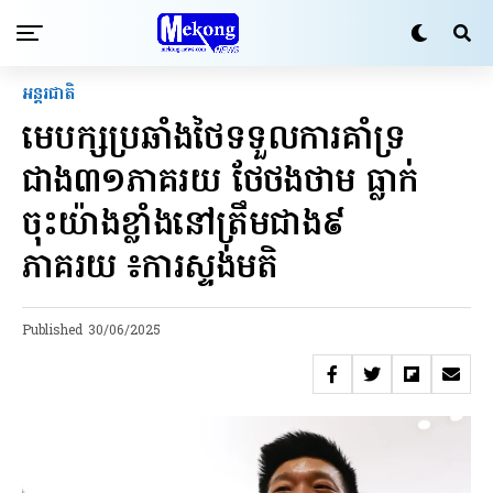
អន្តរជាតិ
មេបក្សប្រឆាំងថៃទទួលការគាំទ្រ
ជាង៣១ភាគរយ ថែថងថាម ធ្លាក់
ចុះយ៉ាងខ្លាំងនៅត្រឹមជាង៩
ភាគរយ ៖ការស្ទង់មតិ
Published
30/06/2025