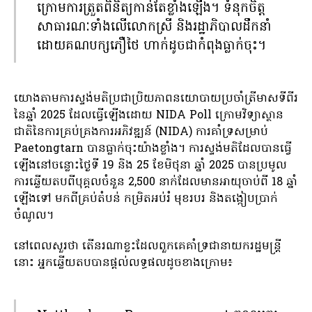
ក្រោមការត្រួតពិនិត្យកាន់តែខ្លាំងឡើង។ ទំនុកចិត្ត
សាធារណៈទាំងលើលោកស្រី និងរដ្ឋាភិបាលដឹកនាំ
ដោយគណបក្សភឿថៃ ហាក់ដូចជាកំពុងធ្លាក់ចុះ។
យោងតាមការស្ទង់មតិប្រជាប្រិយភាពនយោបាយប្រចាំត្រីមាសទីពីរ
នៃឆ្នាំ 2025 ដែលធ្វើឡើងដោយ NIDA Poll ក្រោមវិទ្យាស្ថាន
ជាតិនៃការគ្រប់គ្រងការអភិវឌ្ឍន៍ (NIDA) ការគាំទ្រសម្រាប់
Paetongtarn បានធ្លាក់ចុះយ៉ាងខ្លាំង។ ការស្ទង់មតិដែលបានធ្វើ
ឡើងនៅចន្លោះថ្ងៃទី 19 និង 25 ខែមិថុនា ឆ្នាំ 2025 បានប្រមូល
ការឆ្លើយតបពីបុគ្គលចំនួន 2,500 នាក់ដែលមានអាយុចាប់ពី 18 ឆ្នាំ
ឡើងទៅ មកពីគ្រប់តំបន់ កម្រិតអប់រំ មុខរបរ និងតង្កៀបប្រាក់
ចំណូល។
នៅ​ពេល​សួរ​ថា តើ​នរណា​ខ្លះ​ដែល​ពួកគេ​គាំទ្រ​ជា​នាយក​រដ្ឋមន្ត្រី​
នោះ អ្នក​ឆ្លើយ​តប​បាន​ផ្តល់​លទ្ធផល​ដូច​ខាង​ក្រោម៖