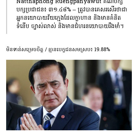
Natthaphong Ruengpanyawut គណបក្ស
បក្សប្រជាជន៖ ៣១.៤៨% – ត្រូវបានគេសរសើរថាជា
អ្នកនយោបាយវ័យក្មេងដែលក្លាហាន និងមានគំនិត
ទំនើប ច្បាស់លាស់ និងមានជំហរនយោបាយរឹងមាំ។
មិនទាន់សម្រេចចិត្ត / គ្មានបេក្ខជនសមស្រប៖ 19.88%