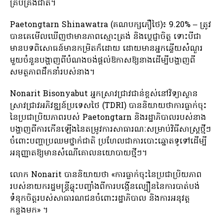
គ្រប់គ្រងជាតិ។
Paetongtarn Shinawatra (គណបក្សភឿថៃ)៖ 9.20% – ត្រូវ
បានគេមើលឃើញថាមានភាពស្មោះត្រង់ និងប្តេជ្ញាចិត្ត ទោះបីជា
មានបទពិសោធន៍មានកម្រិតក៏ដោយ ដោយមានអ្នកឆ្លើយសំណួរ
មួយចំនួនបង្ហាញពីបំណងចង់ផ្តល់ឱកាសឱ្យនាងដើម្បីបង្ហាញពី
សមត្ថភាពដឹកនាំរបស់នាង។
Nonarit Bisonyabut អ្នកស្រាវជ្រាវជាន់ខ្ពស់នៅវិទ្យាស្ថាន
ស្រាវជ្រាវអភិវឌ្ឍន៍ប្រទេសថៃ (TDRI) បាននិយាយថាការធ្លាក់ចុះ
នៃប្រជាប្រិយភាពរបស់ Paetongtarn និងរដ្ឋាភិបាលរបស់នាង
បង្ហាញពីការកើនឡើងនៃតម្រូវការសាធារណៈសម្រាប់វិធីសាស្រ្តថ្មីៗ
ចំពោះបញ្ហាប្រឈមថ្នាក់ជាតិ ប្រហែលជាការបោះឆ្នោតទូទៅដើម្បី
អនុញ្ញាតឱ្យមានសំណើគោលនយោបាយថ្មីៗ។
លោក Nonarit បាននិយាយថា «ការធ្លាក់ចុះនៃប្រជាប្រិយភាព
របស់នាយករដ្ឋមន្ត្រីឆ្លុះបញ្ចាំងពីការបង្កើនល្បឿននៃការបាត់បង់
ទំនុកចិត្តរបស់សាធារណជនចំពោះរដ្ឋាភិបាល និងការអនុវត្ត
កន្លងមក» ។