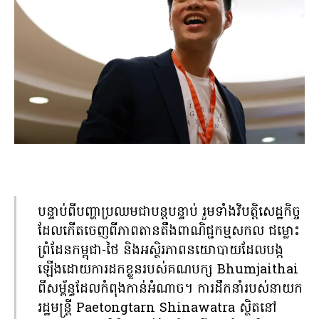
បន្ទាប់ពីបញ្ហាប្រឈមជាបន្តបន្ទាប់ រួមទាំងវិបត្តិសេដ្ឋកិច្ច
ដែលកើតចេញពីភាពតានតឹងពាណិជ្ជកម្មសកល ជម្លោះ
ព្រំដែនកម្ពុជា-ថៃ និងអស្ថិរភាពនយោបាយដែលបង្ក
ឡើងដោយការដកខ្លួនរបស់គណបក្ស Bhumjaithai
ពីសម្ព័ន្ធដែលកំពុងកាន់អំណាច។ ការដឹកនាំរបស់នាយក
រដ្ឋមន្ត្រី Paetongtarn Shinawatra ស្ថិតនៅ