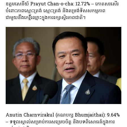
ឧត្តមសេនីយ៍ Prayut Chan-o-cha: 12.72% – កោតសរសើរ
ចំពោះភាពស្មោះត្រង់ ស្មោះត្រង់ និងតម្រង់ទិសសកម្មភាព
ជាមួយនឹងកេរ្តិ៍ឈ្មោះក្នុងការរក្សាស្ថិរភាពជាតិ។
Anutin Charnvirakul (គណបក្ស Bhumjaithai): 9.64%
– ទទួលស្គាល់សម្រាប់ការសម្រេចចិត្ត និងបទពិសោធន៍ក្នុងការ