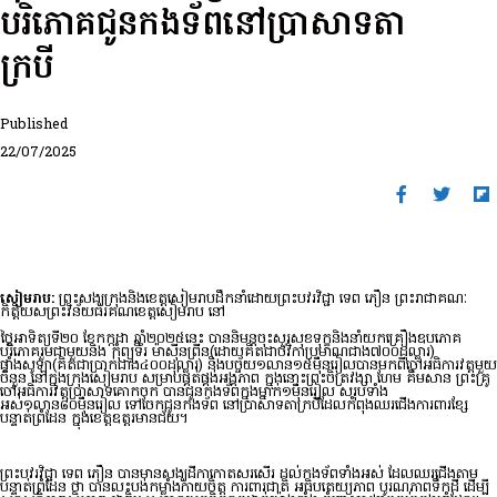
បរិភោគជូនកងទ័ពនៅប្រាសាទតា
ក្របី
Published
22/07/2025
សៀមរាប:
ព្រះសង្ឃក្រុងនិងខេត្តសៀមរាបដឹកនាំដោយព្រះបវរវិជ្ជា ទេព ភឿន ព្រះរាជាគណៈ
កិត្តិយសព្រះវិន័យធរគណខេត្តសៀមរាប នៅ
ថ្ងៃអាទិត្យទី២០ ខែកក្កដា ឆ្នាំ២០២៥នេះ បាននិមន្តចុះសួរសុខទុក្ខនិងនាំយកគ្រឿងឧបភោគ
បរិភោគរួមជាមួយនិង កុំព្យូទ័រ ម៉ាស៊ីនព្រីន(ដោយគិតជាថវិកាប្រមាណជាង៧០០ដុល្លារ)
ផ្ទាំងសូឡា(គិតជាប្រាក់ជាង៤០០ដុល្លារ) និងបច្ច័យ១លាន១៥ម៉ឺនរៀលបានមកពីចៅអធិការវត្តមួយ
ចំនួន នៅក្នុងក្រុងសៀមរាប សម្រាប់ផ្គត់ផ្គង់អង្គភាព ក្នុងនោះព្រះចិត្រវង្សា ហែម គឹមសាន ព្រះគ្រូ
ចៅអធិការវត្តប្រាសាទគោកចក បានជូនកងទ័ពក្នុងម្នាក់១ម៉ឺនរៀល សរុបទាំង
អស់១លាន៨០ម៉ឺនរៀល ទៅចែកជូនកងទ័ព នៅប្រាសាទតាក្របីដែលកំពុងឈរជើងការពារខ្សែ
បន្ទាត់ព្រំដែន ក្នុងខេត្តឧត្តរមានជ័យ។
ព្រះបវរវិជ្ជា ទេព ភឿន បានមានសង្ឃដីកាកោតសរសើរ ដល់កងទ័ពទាំងអស់ ដែលឈរជើងតាម
បន្ទាត់ព្រំដែន ថា បានលះបង់កម្លាំងកាយចិត្ត ការពារជាតិ អធិបតេយ្យភាព បូរណភាពទឹកដី ដើម្បី