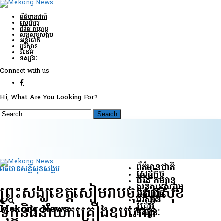
ព័ត៌មានជាតិ
សេដ្ឋកិច្ច
ជីវិត កម្សាន្ត
សន្តិសុខ​សង្គម
អន្តរជាតិ
បរិស្ថាន
វីដេអូ
ទស្សនៈ
Connect with us
Hi, What Are You Looking For?
ព័ត៌មានជាតិ
ព័ត៌មានសន្តិសុខ​សង្គម
សេដ្ឋកិច្ច
ជីវិត កម្សាន្ត
សន្តិសុខ​សង្គម
ព្រះសង្ឃខេត្តសៀមរាបចុះសួរសុខ
អន្តរជាតិ
បរិស្ថាន
វីដេអូ
Mekong News
ទុក្ខនិងនាំយកគ្រឿងឧបភោគ
ទស្សនៈ