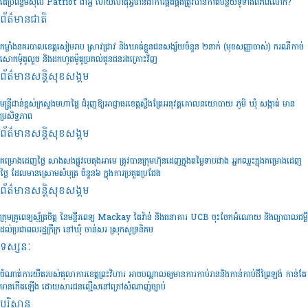
តើប្រព័ន្ធមីស៊ីល Patriot ជាអ្វី ហើយហេតុអ្វីបានជាការផ្គត់ផ្គង់ត្រូវបានកាត់បន្ថយទូទាំងពិភពលោក?
ព័ត៌មានជាតិ
កម្លាំងនគរបាលខេត្តសៀមរាប ស្រាវជ្រាវ និងឃាត់ខ្លួនជនសង្ស័យចំនួន ២នាក់ (មុខសញ្ញាចាស់) ករណីកាច់
សោកម៉ូតូលួច និងដកហូតម៉ូតូប្រគល់ជូនជនរងគ្រោះវិញ
ព័ត៌មានសន្តិសុខ​សង្គម
មន្រ្តីជាន់ខ្ពស់ក្រសួងមហាផ្ទៃ ជំរុញឱ្យអាជ្ញាធរខេត្តស្ទឹងត្រែអនុវត្តគោលនយោបាយ ភូមិ ឃុំ សង្កាត់ មាន
ប្រសិទ្ធភាព
ព័ត៌មានសន្តិសុខ​សង្គម
គម្រោងដេញថ្លៃ សាងសងផ្លូវបេតុងអាមេ ត្រូវបានក្រុមហ៊ុនដេញក្នុងតម្លៃទាបជាង អ្នកឈ្នះក្នុងគម្រោងដេញ
ថ្លៃ ដែលមានស្រោមសំបុត្រ ចំនួន៦ ក្នុងការប្រគួតប្រជែង
ព័ត៌មានសន្តិសុខ​សង្គម
ក្រុមគ្រូពេទ្យស្ម័ត្រចិត្ត នៃមន្ទីរពេទ្យ Mackay តៃវ៉ាន់ និងធនាគារ UCB ចុះចែកអំណោយ និងព្យាបាលជម្ងឺ
ដល់ប្រជាពលរដ្ឋក្រីក្រ នៅឃុំ ចាន់សរ ស្រុកសូទ្រនិគម
ទស្សនៈ
ចំណាត់ការយឺតរបស់តុលាការខេត្តព្រះវិហារ អាចបណ្តាលឲ្យមានការកាប់រាននិងកាន់កាប់ដីព្រៃឡង់ កាន់តែ
មានកើតឡើង ដោយសារជនល្មើសនៅក្រៅសំណាញ់ច្បាប់
បរិស្ថាន