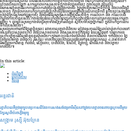
សុខសន្តិភាពស្ថិរភាព ជាពិសេសបានយកចិត្តទុកដាក់យ៉ាងខ្លាំង ចំពោះការងារគ្រប់គ្រងព្រំដែន។
ព្រះតេជគុណបន្តថា សកម្មភាពមកសួរសុខទុក្ខកងទ័ពជួរមុខនេះ ក្នុងបំណង ផ្សារភ្ជាប់
មនោសញ្ចេតនារំលែកការលំបាករវាងព្រះសង្ឃនិងកងទ័ព ក្នុងន័យជួយលើកទឹកចិត្ត និងបានដឹងពី
សុខទុក្ខ កងទ័ពមានភារកិច្ចការពារខ្សែក្រវ៉ាត់ព្រំដែនជួរមុខដើម្បីបូរណភាពទឹកដី ហើយព្រះសង្ឃនិង
ប្រជាពុទ្ឋបរិស័ទនៅជួរក្រោយ និងមិនដែលភ្លេចសោះឡើយពីសុខទុក្ខ ការលំបាក និង ការលះបង់
កម្លាំងកាយចិត្តរបស់វីរៈកងទ័ពខ្មែរដែលកំពុងបំពេញភារកិច្ចក្នុងបុព្វហេតុការពារមាតុប្រទេសកម្ពុជា
ឡើយ ។ ដូចនេះសូមឲ្យកងទ័ពជួរមុខទាំងស៊ូទ្រាំអត់ធ្មត់ ស្តាប់បទបញ្ជាថ្នាក់លើ ក្នុងភារកិច្ចការពារ
ទឹកដីរបស់យើង។
សូមជម្រាបថានៅពីថ្ងៃអាទិត្យនេះ ដោយចលនាជាតិនិយម ភ្ញៀវទេសចរណ៍ខ្មែររាប់ពាន់នាក់បានទៅ
ទស្សនាប្រាសាទតាក្របី និងប្រាសាទតាមាន់ និងសួរសុខទុក្ខកងទ័ព ដែលស្ថិតនៅ ឃុំគោកមន
ស្រុកបន្ទាយអំពិលខេត្តឧត្តរមានជ័យ។ក្នុងនោះប្រាសាទតាមាន់ធំ គិតចាប់ពីម៉ោង ១២និង០០ ថ្ងៃ
ត្រង់ដល់ម៉ោង ៣និង០០ រសៀល មានបងប្អូនប្រជាពលរដ្ឋខ្មែរទៅទស្សនាប្រមាណ ៤,៣៩៥នាក់
អញ្ជើញមកពីខេត្ត កំពង់ធំ, សៀមរាប, បាត់ដំបង, ប៉ៃលិន, ត្បូងឃ្មុំ, ពោធិ៍សាត់ និងបន្ទាយ
មានជ័យ៕
In this article:
ដំណឹងថ្មី
ពេញនិយម
វីដេអូ
អន្តរជាតិ
រដ្ឋាភិបាលទីក្រុងតូក្យូបានប្រកាសពីផែនការសាងសង់ជម្រកមីស៊ីលនៅក្នុងយានដ្ឋានចតរថយន្តក្រោមដីមួយ
ក្បែរស្ថានីយ៍រថភ្លើងតូក្យូ
សង្គ្រាម រុស្ស៊ី អ៊ុយក្រែន