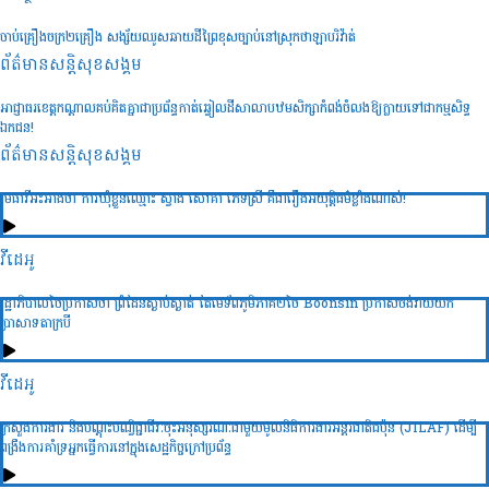
ចាប់គ្រឿងចក្រ២គ្រឿង សង្ស័យឈូសឆាយដីព្រៃខុសច្បាប់នៅស្រុកថាឡាបរិវ៉ាត់
ព័ត៌មានសន្តិសុខ​សង្គម
អាជ្ញាធរខេត្តកណ្តាលគប់គិតគ្នាជាប្រព័ន្ធកាត់ឆ្វៀលដីសាលាបឋមសិក្សាកំពង់ចំលងឱ្យក្លាយទៅជាកម្មសិទ្ធ
ឯកជន!
ព័ត៌មានសន្តិសុខ​សង្គម
មេធាវីអះអាងថា ការឃុំខ្លួនឈ្មោះ ស្វាង សៅគា ភេទស្រី គឺជារឿងអយុត្តិធម៌ខ្លាំងណាស់!
វីដេអូ
រដ្ឋាភិបាលថៃប្រកាសថា ព្រំដែនស្ងាប់ស្ងាត់ តែមេទ័ពភូមិភាគ២ថៃ Boonsin ប្រកាសចង់វាយយក
ប្រាសាទតាក្របី
វីដេអូ
ក្រសួងការងារ និងបណ្ដុះបណ្វិជ្ជាជីវៈចុះអនុស្សរណៈជាមួយមូលនិធិការងារអន្ដរជាតិជប៉ុន (JILAF) ដើម្បី
ពង្រឹងការគាំទ្រអ្នកធ្វើការនៅក្នុងសេដ្ឋកិច្ចក្រៅប្រព័ន្ធ