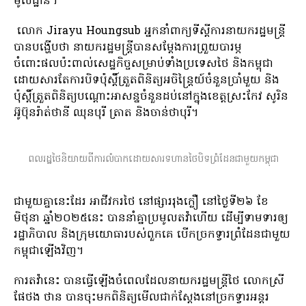
មូលដ្ឋាន។
លោក Jirayu Houngsub អ្នកនាំពាក្យទីស្តីការនាយករដ្ឋមន្ត្រី
បានបង្ហើបថា នាយករដ្ឋមន្ត្រីបានសម្តែងការព្រួយបារម្ភ
ចំពោះផលប៉ះពាល់សេដ្ឋកិច្ចសម្រាប់ទាំងប្រទេសថៃ និងកម្ពុជា
ដោយសារតែការបិទប៉ុស្តិ៍ត្រួតពិនិត្យអចិន្ត្រៃយ៍ចំនួនប្រាំមួយ និង
ប៉ុស្តិ៍ត្រួតពិនិត្យបណ្តោះអាសន្នចំនួនដប់នៅក្នុងខេត្តស្រះកែវ សូរិន
អ៊ូប៊ុនរ៉ាត់ថានី ឈុនបុរី ត្រាត និងចាន់ថាបុរី។
ពលរដ្ឋថៃនិយាយពីការលំបាកដោយសារទហានថៃបិទព្រំដែនជាមួយកម្ពុជា
ជាមួយគ្នានេះដែរ អាជីវករថៃ នៅផ្សាររុងក្លឿ នៅថ្ងៃទី២៦ ខែ
មិថុនា ឆ្នាំ២០២៥នេះ បាននាំគ្នាប្រមូលតវ៉ាហើយ ដើម្បីទាមទារឲ្យ
រដ្ឋាភិបាល និងក្រុមយោធារបស់ពួកគេ បើកច្រកទ្វារព្រំដែនជាមួយ
កម្ពុជាឡើងវិញ។
ការតវ៉ានេះ បានធ្វើឡើងចំពេលដែលនាយករដ្ឋមន្រ្តីថៃ លោកស្រី
ផែថង ថាន បានចុះមកពិនិត្យមើលជាក់ស្តែងនៅច្រកទ្វារអន្តរ