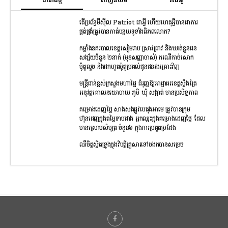
ដំណឹងថ្មី
ពេញនិយម
វីដេអូ
តើប្រព័ន្ធមីស៊ីល Patriot ជាអ្វី ហើយហេតុអ្វីបានជាការ
ផ្គត់ផ្គង់ត្រូវបានកាត់បន្ថយទូទាំងពិភពលោក?
កម្លាំងនគរបាលខេត្តសៀមរាប ស្រាវជ្រាវ និងឃាត់ខ្លួនជន
សង្ស័យចំនួន ២នាក់ (មុខសញ្ញាចាស់) ករណីកាច់សោក
ម៉ូតូលួច និងដកហូតម៉ូតូប្រគល់ជូនជនរងគ្រោះវិញ
មន្រ្តីជាន់ខ្ពស់ក្រសួងមហាផ្ទៃ ជំរុញឱ្យអាជ្ញាធរខេត្តស្ទឹងត្រែ
អនុវត្តគោលនយោបាយ ភូមិ ឃុំ សង្កាត់ មានប្រសិទ្ធភាព
គម្រោងដេញថ្លៃ សាងសងផ្លូវបេតុងអាមេ ត្រូវបានក្រុម
ហ៊ុនដេញក្នុងតម្លៃទាបជាង អ្នកឈ្នះក្នុងគម្រោងដេញថ្លៃ ដែល
មានស្រោមសំបុត្រ ចំនួន៦ ក្នុងការប្រគួតប្រជែង
ឈឺចិត្តស្អិតទ្រូងក្នុងវិបត្តិគ្រួសារទៅចងកបានសម្រេច