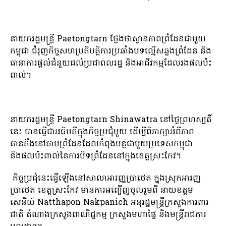
នាយករដ្ឋមន្ត្រី Paetongtarn ថ្លែងថាស្ថានភាពព្រំដែនជាមួយ
កម្ពុជា ជំរុញកិច្ចសហប្រតិបត្តិការប្រឆាំងបទល្មើសឆ្លងព្រំដែន និង
ធានាការផ្តល់ជំនួយដល់ប្រជាពលរដ្ឋ និងអាជីវកម្មដែលរងផលប៉ះ
ពាល់។
នាយករដ្ឋមន្ត្រី Paetongtarn Shinawatra នៅថ្ងៃព្រហស្បតិ៍
នេះ បានធ្វើជាអធិបតីក្នុងកិច្ចប្រជុំមួយ ដើម្បីពិភាក្សាអំពីភាព
តានតឹងនៅតាមព្រំដែនដែលកំពុងបន្តជាមួយប្រទេសកម្ពុជា
និងផលប៉ះពាល់នៃការបិទព្រំដែននៅក្នុងខេត្តស្រះកែវ។
កិច្ចប្រជុំនេះធ្វើឡើងនៅសាលាអារញ្ញប្រាថេត ក្នុងស្រុកអារញ្ញ
ប្រាថេត ខេត្តស្រះកែវ មានការអញ្ជើញចូលរួមពី នាយឧត្តម
សេនីយ៍ Natthapon Nakpanich អនុរដ្ឋមន្ត្រីក្រសួងការពារ
ជាតិ តំណាងក្រសួងពាណិជ្ជកម្ម ក្រសួងមហាផ្ទៃ និងមន្ត្រីរាជការ