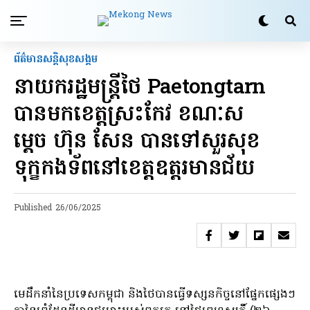
ព័ត៌មានសន្តិសុខ​សង្គម
នាយករដ្ឋមន្ត្រីថៃ Paetongtarn
បានមកខេត្តស្រះកែវ ខណៈស
ម្តេច ហ៊ុន សែន បាន​ទៅ​សួរ​សុខ
ទុក្ខ​កងទ័ពនៅខេត្ត​ឧត្តរមានជ័យ
Published
26/06/2025
មេដឹកនាំនៃប្រទេសកម្ពុជា និងថៃបានធ្វើទស្សនកិច្ចនៅផ្នែកផ្សេងៗ