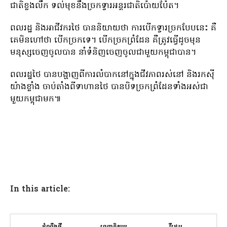
ជាតិខ្លងលឹក ទល់មុខនឹងច្រកទ្វារអន្តរជាតិប៉ោយប៉ែត។
ពលរដ្ឋ និងអាជីវករថៃ បាននិយាយថា ការបើកទ្វារច្រកបែបនេះ គឺ
គេមិនហៅថា បើកច្រកទេ។ បើកច្រកព្រំដែន គឺត្រូវធ្វើដូចមុន
មនុស្សចេញចូលបាន នាំទំនិញចេញចូលជាមួយកម្ពុជាបាន។
ពលរដ្ឋថៃ បានបង្ហាញពីការលំបាកនៅក្នុងជីវភាពរស់នៅ និងរកស៊ី
យ៉ាងខ្លាំង ចាប់តាំងពីទាហានថៃ បានបិទច្រកព្រំដែនទាំងអស់ជា
មួយកម្ពុជាមក៕
In this article: