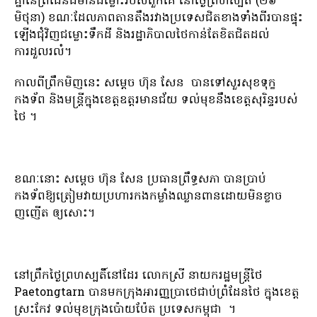
គ្នានៃព្រំដែនដីមានជម្លោះរបស់ពួកគេ នៅថ្ងៃព្រហស្បតិ៍ (២៦
មិថុនា) ខណៈដែលភាពតានតឹងរវាងប្រទេសជិតខាងទាំងពីរបានផ្ទុះ
ឡើងជុំវិញជម្លោះទឹកដី និងរដ្ឋាភិបាលថៃកាន់តែខិតជិតដល់
ការដួលរលំ។
កាលពីព្រឹកមិញនេះ សម្តេច ហ៊ុន សែន បាន​ទៅ​សួរ​សុខទុក្ខ​
កងទ័ព និង​មន្ត្រី​ក្នុង​ខេត្ត​ឧត្តរមានជ័យ ទល់​មុខ​នឹង​ខេត្ត​សុរិន្ទ​របស់​
ថៃ ។
ខណៈនោះ សម្តេច ហ៊ុន សែន ប្រធានព្រឹទ្ធសភា បានប្រាប់
កងទ័ពឱ្យត្រៀមវាយប្រហារកងកម្លាំងឈ្លានពានដោយមិនខ្លាច
ញញើត ឲ្យសោះ។
នៅព្រឹកថ្ងៃព្រហស្បតិ៍នៅដែរ លោកស្រី នាយករដ្ឋមន្ត្រីថៃ
Paetongtarn បានមកក្រុងអារញ្ញប្រាថេជាប់ព្រំដែនថៃ ក្នុងខេត្ត
ស្រះកែវ ទល់មុខក្រុងប៉ោយប៉ែត ប្រទេសកម្ពុជា ។