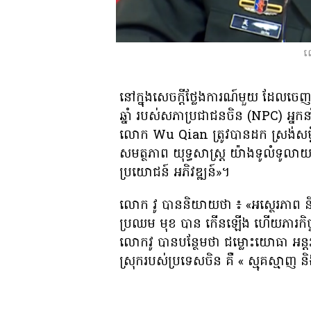
ល
នៅក្នុងសេចក្តីថ្លែងការណ៍មួយ ដែលចេញផ
ឆ្នាំ របស់សភាប្រជាជនចិន (NPC) អ្នក
លោក Wu Qian ត្រូវបានដក ស្រង់សម្ត
សមត្ថភាព យុទ្ធសាស្ត្រ យ៉ាងទូលំទូលា
ប្រយោជន៍ អភិវឌ្ឍន៍»។
លោក វូ បាននិយាយថា ៖ «អស្ថេរភាព ន
ប្រឈម មុខ បាន កើនឡើង ហើយភារកិច្ច 
លោកវូ បានបន្ថែមថា ជម្លោះយោធា អន្តរជ
ស្រុករបស់ប្រទេសចិន គឺ « ស្មុគស្មាញ និ