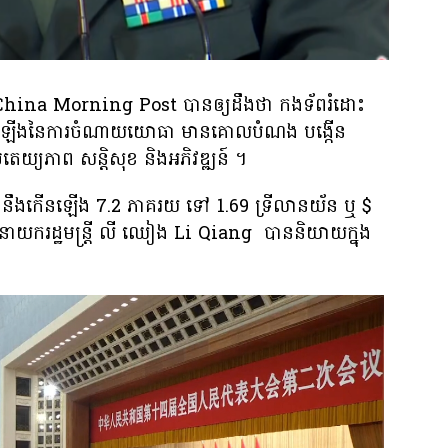
 China Morning Post បានឲ្យដឹងថា កងទ័ពរំដោះ
ើនឡើងនៃការចំណាយយោធា មានគោលបំណង បង្កើន
ិបតេយ្យភាព សន្តិសុខ និងអភិវឌ្ឍន៍ ។
នឹងកើនឡើង 7.2 ភាគរយ ទៅ 1.69 ទ្រីលានយ័ន ឬ $
ាយករដ្ឋមន្ត្រី លី ឈៀង Li Qiang បាននិយាយក្នុង