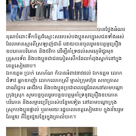
បានថ្លែងអំណរ
គុណចំពោះទឹកចិត្តដ៏ស្មោះសររបស់បងប្អូនសប្បុរសជនទាំងអស់
ដែលមានស្មារតីស្រឡាញ់ជាតិ ដោយបានចូលរួមឧបត្ថម្ភគ្រឿង
ឧបភោគបរិភោគ និងថវិកា ដើម្បីគាំទ្រដល់សមរភូមិជួរមុខ
គ្រួសារទ័ព និងបងប្អូនជាជនភៀសសឹកដែលកំពុងស្នាក់នៅក្នុង
ខេត្តសៀមរាប។
ឯកឧត្តម ប្រាក់ សោភ័ណ ក៏បានអំពាវនាវដល់ ឯកឧត្តម លោក
ជំទាវ អ្នកឧកញ៉ា លោកលោកស្រី ម្ចាស់ក្រុមហ៊ុន សហគ្រាស
ពាណិជ្ជករ អាជីវករ និងបងប្អូនប្រជាពលរដ្ឋដែលនៅតាមបណ្តា
ក្រុងស្រុក សូមបន្តចូលរួមបន្តឧបត្ថម្ភគាំទ្រនូវគ្រឿងឧបភោគ
បរិភោគ និងសម្ភារប្រើប្រាស់បន្ថែមទៀត នៅតាមបណ្ដាក្រុង
ស្រុកបងប្អូនផ្ទាល់ ឬតាមរយៈរដ្ឋបាលខេត្តសៀមរាប ក្នុងន័យរួម
តែមួយ គឺខ្មែរជួយខ្មែរក្នុងគ្រាលំបាក។