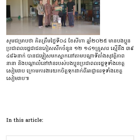
សូមជម្រាបថា គិតត្រឹមថ្ងៃទី០៤ ខែសីហា ឆ្នាំ២០២៥ មានបងប្អូន
ប្រជាពលរដ្ឋជាជនភៀសសឹកចំនួន ១២ ១៤១គ្រួសារ ស្មើនឹង ៣៩
៤៨៦នាក់ បានជម្លៀសមកស្នាកនៅតាមបណ្ដាទីតាំងសុវត្ថិភាព
នានា និងបណ្ដាលំនៅឋានរបស់បងប្អូនប្រជាពលរដ្ឋទូទាំងខេត្ត
សៀមរាប ក្រោមការងារយកចិត្តទុកដាក់ពីអាជ្ញាធរទូទាំងខេត្ត
សៀមរាប៕
In this article: