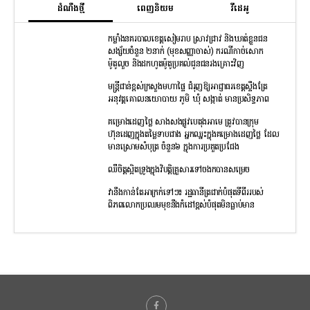
ដំណឹងថ្មី
ពេញនិយម
វីដេអូ
កម្លាំងនគរបាលខេត្តសៀមរាប ស្រាវជ្រាវ និងឃាត់ខ្លួនជន
សង្ស័យចំនួន ២នាក់ (មុខសញ្ញាចាស់) ករណីកាច់សោក
ម៉ូតូលួច និងដកហូតម៉ូតូប្រគល់ជូនជនរងគ្រោះវិញ
មន្រ្តីជាន់ខ្ពស់ក្រសួងមហាផ្ទៃ ជំរុញឱ្យអាជ្ញាធរខេត្តស្ទឹងត្រែ
អនុវត្តគោលនយោបាយ ភូមិ ឃុំ សង្កាត់ មានប្រសិទ្ធភាព
គម្រោងដេញថ្លៃ សាងសងផ្លូវបេតុងអាមេ ត្រូវបានក្រុម
ហ៊ុនដេញក្នុងតម្លៃទាបជាង អ្នកឈ្នះក្នុងគម្រោងដេញថ្លៃ ដែល
មានស្រោមសំបុត្រ ចំនួន៦ ក្នុងការប្រគួតប្រជែង
ឈឺចិត្តស្អិតទ្រូងក្នុងវិបត្តិគ្រួសារទៅចងកបានសម្រេច
វានឹងកាន់តែអាក្រក់ទៅៗ៖ រដ្ឋធានីត្រជាក់បំផុតទីពីររបស់
ពិភពលោកប្រឈមមុខនឹងកំដៅខ្ពស់បំផុតមិនធ្លាប់មាន