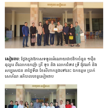
សៀមរាប:
ថ្លែងក្នុងឱកាសទទួលអំណោយជាថវិកាចំនួន ១ម៉ឺន
ដុល្លារ ពីលោកឧកញ៉ា គ្រី ទូច និង លោកជំទាវ ទ្រី ង៉ូវណាំ និង
សប្បុរសជន នាថ្ងៃទី៣ ខែសីហាកន្លងទៅនេះ ឯកឧត្តម ប្រាក់
សោភ័ណ អភិបាលខេត្តសៀមរាប