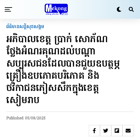
ព័ត៌មានសន្តិសុខ​សង្គម
អភិបាលខេត្ត ប្រាក់ សោភ័ណ
ថ្លែងអំណរគុណដល់បណ្ដា
សប្បុរសជនដែលបានជួយឧបត្ថម្ភ
គ្រឿងឧបភោគបរិភោគ និង
ថវិកាជនភៀសសឹកក្នុងខេត្ត
សៀមរាប
Published
05/08/2025