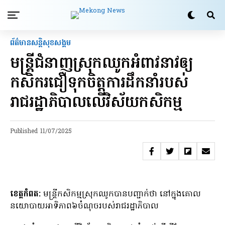
ព័ត៌មានសន្តិសុខ​សង្គម
មន្ត្រីជំនាញស្រុកឈូកអំពាវនាវឲ្យ
កសិករជឿទុកចិត្តការដឹកនាំរបស់
រាជរដ្ឋាភិបាលលើវិស័យកសិកម្ម
Published
11/07/2025
ខេត្តកំពត:
មន្ត្រីកសិកម្មស្រុកឈូកបានបញ្ជាក់ថា នៅក្នុងគោល
នយោបាយអាទិភាព៦ចំណុចរបស់រាជរដ្ឋាភិបាល