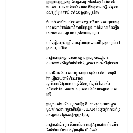
ក្រុមគ្រូពេទ្យស្ម័ត្រចិត្ត នៃមន្ទីរពេទ្យ Mackay តៃវ៉ាន់ និង
ធនាគារ UCB ចុះចែកអំណោយ និងព្យាបាលជម្ងឺដល់ប្រជា
ពលរដ្ឋក្រីក្រ នៅឃុំ ចាន់សរ ស្រុកសូទ្រនិគម
ចំណាត់ការយឺតរបស់តុលាការខេត្តព្រះវិហារ អាចបណ្តាលឲ្យ
មានការកាប់រាននិងកាន់កាប់ដីព្រៃឡង់ កាន់តែមានកើតឡើង
ដោយសារជនល្មើសនៅក្រៅសំណាញ់ច្បាប់
ចាប់គ្រឿងចក្រ២គ្រឿង សង្ស័យឈូសឆាយដីព្រៃខុសច្បាប់នៅ
ស្រុកថាឡាបរិវ៉ាត់
អាជ្ញាធរខេត្តកណ្តាលគប់គិតគ្នាជាប្រព័ន្ធកាត់ឆ្វៀលដី
សាលាបឋមសិក្សាកំពង់ចំលងឱ្យក្លាយទៅជាកម្មសិទ្ធឯកជន!
មេធាវីអះអាងថា ការឃុំខ្លួនឈ្មោះ ស្វាង សៅគា ភេទស្រី
គឺជារឿងអយុត្តិធម៌ខ្លាំងណាស់!
រដ្ឋាភិបាលថៃប្រកាសថា ព្រំដែនស្ងាប់ស្ងាត់ តែមេទ័ព
ភូមិភាគ២ថៃ Boonsin ប្រកាសចង់វាយយកប្រាសាទតា
ក្របី
ក្រសួងការងារ និងបណ្ដុះបណ្វិជ្ជាជីវៈចុះអនុស្សរណៈជាមួយ
មូលនិធិការងារអន្ដរជាតិជប៉ុន (JILAF) ដើម្បីពង្រឹងការគាំទ្រ
អ្នកធ្វើការនៅក្នុងសេដ្ឋកិច្ចក្រៅប្រព័ន្ធ
អាជ្ញាធរជាតិអប្សរា នឹងចាត់វិធានការផ្លូវច្បាប់ដោយមិនលើក
លែងចំពោះជំទាវឧកញ៉ាបណ្ឌិត លី អ៊ុំអេង