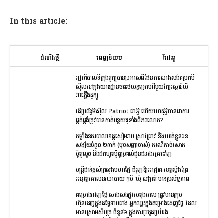
In this article:
ដំណឹងថ្មី
ពេញនិយម
វីដេអូ
រដ្ឋាភិបាលទីក្រុងតូក្យូបានប្រកាសពីផែនការសាងសង់ជម្រកមី
ស៊ីលនៅក្នុងយានដ្ឋានចតរថយន្តក្រោមដីមួយក្បែរស្ថានីយ៍
រថភ្លើងតូក្យូ
តើប្រព័ន្ធមីស៊ីល Patriot ជាអ្វី ហើយហេតុអ្វីបានជាការ
ផ្គត់ផ្គង់ត្រូវបានកាត់បន្ថយទូទាំងពិភពលោក?
កម្លាំងនគរបាលខេត្តសៀមរាប ស្រាវជ្រាវ និងឃាត់ខ្លួនជន
សង្ស័យចំនួន ២នាក់ (មុខសញ្ញាចាស់) ករណីកាច់សោក
ម៉ូតូលួច និងដកហូតម៉ូតូប្រគល់ជូនជនរងគ្រោះវិញ
មន្រ្តីជាន់ខ្ពស់ក្រសួងមហាផ្ទៃ ជំរុញឱ្យអាជ្ញាធរខេត្តស្ទឹងត្រែ
អនុវត្តគោលនយោបាយ ភូមិ ឃុំ សង្កាត់ មានប្រសិទ្ធភាព
គម្រោងដេញថ្លៃ សាងសងផ្លូវបេតុងអាមេ ត្រូវបានក្រុម
ហ៊ុនដេញក្នុងតម្លៃទាបជាង អ្នកឈ្នះក្នុងគម្រោងដេញថ្លៃ ដែល
មានស្រោមសំបុត្រ ចំនួន៦ ក្នុងការប្រគួតប្រជែង