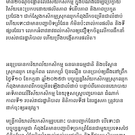
មាន២ចំណុចផ្តោតលើវិស័យកសិកម្ម ក្នុងបំណង់ដើម្បីប្រែក្លាយ
វិស័យនេះប្រកបដោយផលិតភាព ទំនើបភាព និងភាពប្រកួត
ប្រជែង។ ជាក់ស្តែងកសិកម្មស្រុកឈូកកំពុងរីកចម្រើនជាលំដាប់
ហើយទោះជាមានបញ្ហាបិទព្រំដែន ក៏មិនប៉ះពាល់ការផលិត និងទី
ផ្សារដែរ។ លោកអំពាវនាវដល់កសិករឲ្យជឿទុកចិត្តលើការដឹកនាំ
របស់រាជរដ្ឋាភិបាល ហើយប្រឹងបង្កើតការផលិត។
អនុប្រធានការិយាល័យកសិកម្ម ធនធានធម្មជាតិ និងបរិស្ថាន
ស្រុកឈូក ខេត្តកំពត លោកព្រំ ប៊ុនធឿន បានប្រាប់ឲ្យដឹងនៅព្រឹក
ថ្ងៃទី១០ ខែកក្កដា ឆ្នាំ២០២៥ថា បច្ចុប្បន្នវិស័យកសិកម្មស្រុកឈូក
កំពុងមានភាពរីកចម្រើនឡើងជាលំដាប់ បន្ទាប់ពីគោលនយោបាយ
អាទិភាពលើវិស័យកសិកម្ម នៃយុទ្ធសាស្ត្របញ្ចកោណ ដំណាក់
កាលទី១ របស់រាជរដ្ឋាភិបាល និតិកាលទី៧ នៃរដ្ឋសភា ត្រូវបាន
ដាក់ចុះឲ្យអនុវត្ត។
មន្ត្រីការិយាល័យកសិកម្មរូបនោះ បានបញ្ជាក់ដែរថា បើទោះជា
បច្ចុប្បន្នកម្ពុជា កំពុងតែមានបញ្ហាបិទច្រកព្រំដែនជាមួយប្រទេសថៃ