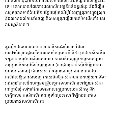
ក៏ពិតមែន ប៉ុន្តែមិនប៉ះពាល់ដល់ការផលិត និងទីផ្សារកសិកម្មនោះ
ទេ។ លោកបានអំពាវនាវដល់កសិករឲ្យខិតខំបន្តដាំដុះ និងចីញ្ចឹម
សត្វឲ្យបានកាន់តែច្រើនបន្ថែមទៀតដើម្បីបំពេញត្រូវការក្នុងស្រុក
និងឈានដល់ការនាំចេញ ពិសេសត្រូវជឿជាក់លើការដឹកនាំរបស់
រាជរដ្ឋាភិបាល។
គួររម្លឹកថាគោលនយោបាយអាទិភាព៦ចំណុច ដែល
មាន២ចំណុចផ្តោលើការងារកសិកម្មនោះគឺ ទី៥៖ ប្រជាកសិករនឹង
ទទួលបាននូវការគាំពារតាមរយៈការដាក់ចេញនូវយន្តការសម្រប
សម្រួល និងកម្មវិធីហិរញ្ញប្បទាន (ការផ្ដល់ប្រាក់កម្ចីដើម្បីប្រកប
មុខរបរកសិកម្ម) ជាពិសេស គឺទទួលបាននូវការការពារតម្លៃ
កសិផលឱ្យបានសមរម្យ ដោយមិនឱ្យកសិករខាតបង់ឡើយ។ ទី៦៖
រាជរដ្ឋាភិបាលនឹងបញ្ជូនមន្ត្រីបច្ចេកទេសកសិកម្មទៅជួយកសិករ
នៅគ្រប់ឃុំ-សង្កាត់ដែលមានពលរដ្ឋប្រកបរបរកសិកម្ម និង
បង្កើតសហគមន៍កសិករនៅទូទាំងប្រទេសដើម្បីការពារផល
ប្រយោជន៍របស់កសិករ៕