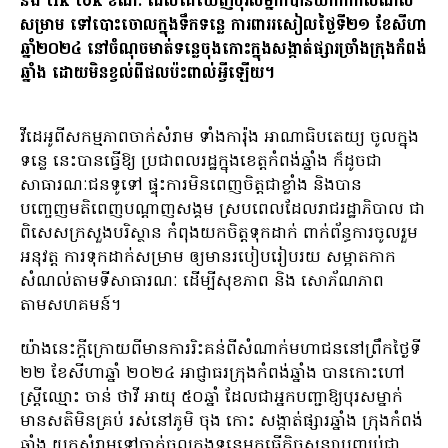
និង tik tok ខណៈ ដែលគេឃើញបុរសម្នាក់បានយកកាកសំណល់
សម្រាម ទៅបោះចោលក្នុងទឹកទន្លេ ការពាររសៀលថ្ងៃទី២១ ខែសីហា
ឆ្នាំ២០២៤ នៅចំណុចមាត់ទន្លេចុងកោះក្នុងសង្កាត់ផ្សារច្រាំងក្រុងកំពង់
ឆ្នាំង ដោយមិនខ្វល់ពីផលប៉ះពាល់អ្វីឡើយ។
វីដេអូពីសកម្មភាពចាក់សំរាម ទាំងការ៉ុង អាណាធិបតេយ្យ ចូលក្នុង
ទន្លេ នេះបានធ្វើឱ្យ ប្រជាពលរដ្ឋក្នុងខេត្តកំពង់ឆ្នាំង ក៏ដូចជា
សាធារណៈជនទូទៅ ផ្ទុះការមិនពេញចិត្តជាខ្លាំង និងបាន
បញ្ចេញមតិពេញបណ្ដាញសង្គម ស្របពេលដែលរាជរដ្ឋាភិបាល ជា
ពិសេសក្រសួងបរិស្ថាន កំពុងយកចិត្តទុកដាក់ ពាក់ព័ន្ធការចូលរួម
អនុវត្ត ការទុកដាក់សម្រាម ឲ្យមានរបៀបរៀបរយ សម្អាតកាក
សំណល់តាមទីសាធារណៈ ដើម្បីសុខភាព និង សោភ័ណភាព
តាមសហគមន៍។
យ៉ាងនេះក្តីក្រោយពីមានការរិះគន់ពីសំណាក់មហាជននៅព្រឹកថ្ងៃទី
២២ ខែសីហាឆ្នាំ ២០២៤ អាជ្ញាធរក្រុងកំពង់ឆ្នាំង បានកោះហៅ
ស្ត្រីឈ្មោះ ចាន់ ថាវី អាយុ ៥០ឆ្នាំ ដែលជាអ្នកបញ្ជាឱ្យបុរសម្នាក់
មានសតិមិនគ្រប់ រស់នៅភូមិ ចុង កោះ សង្កាត់ផ្សារឆ្នាំង ក្រុងកំពង់
ឆ្នាំង យកសំរាមទៅចាក់ចូលក្នុងទន្លេមកធ្វើកិច្ចសន្យាបញ្ឈប់ជា