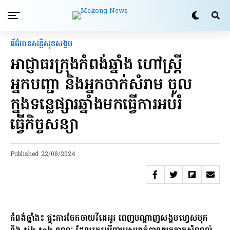
ព័ត៌មានសន្តិសុខ​សង្គម
អាជ្ញាធរក្រុងកំពង់ឆ្នាំង ហៅស្ត្រី
អ្នកបញ្ជា និងអ្នកចាក់សំរាម ចូល
ក្នុងទន្លេផ្សារឆ្នាំងមកធ្វើការអប់រំ
ធ្វើកិច្ចសន្យា
Published
22/08/2024
កំពង់ឆ្នាំង៖ ផ្ទុះការចែកចាយវីដេអូរ ពេញបណ្តាញសង្គមហ្វេសបុក