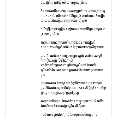
ពលរដ្ឋក្រីក្រ នៅឃុំ ចាន់សរ ស្រុកសូទ្រនិគម
ចំណាត់ការយឺតរបស់តុលាការខេត្តព្រះវិហារ អាចបណ្តាលឲ្យ
មានការកាប់រាននិងកាន់កាប់ដីព្រៃឡង់ កាន់តែមានកើតឡើង
ដោយសារជនល្មើសនៅក្រៅសំណាញ់ច្បាប់
ចាប់គ្រឿងចក្រ២គ្រឿង សង្ស័យឈូសឆាយដីព្រៃខុសច្បាប់នៅ
ស្រុកថាឡាបរិវ៉ាត់
អាជ្ញាធរខេត្តកណ្តាលគប់គិតគ្នាជាប្រព័ន្ធកាត់ឆ្វៀលដី
សាលាបឋមសិក្សាកំពង់ចំលងឱ្យក្លាយទៅជាកម្មសិទ្ធឯកជន!
មេធាវីអះអាងថា ការឃុំខ្លួនឈ្មោះ ស្វាង សៅគា ភេទស្រី
គឺជារឿងអយុត្តិធម៌ខ្លាំងណាស់!
រដ្ឋាភិបាលថៃប្រកាសថា ព្រំដែនស្ងាប់ស្ងាត់ តែមេទ័ព
ភូមិភាគ២ថៃ Boonsin ប្រកាសចង់វាយយកប្រាសាទតា
ក្របី
ក្រសួងការងារ និងបណ្ដុះបណ្វិជ្ជាជីវៈចុះអនុស្សរណៈជាមួយ
មូលនិធិការងារអន្ដរជាតិជប៉ុន (JILAF) ដើម្បីពង្រឹងការគាំទ្រ
អ្នកធ្វើការនៅក្នុងសេដ្ឋកិច្ចក្រៅប្រព័ន្ធ
អាជ្ញាធរជាតិអប្សរា នឹងចាត់វិធានការផ្លូវច្បាប់ដោយមិនលើក
លែងចំពោះជំទាវឧកញ៉ាបណ្ឌិត លី អ៊ុំអេង
កម្ពុជាបានទទួលរងនូវគ្រាប់បែកទម្លាក់ពីលើយន្តហោះ