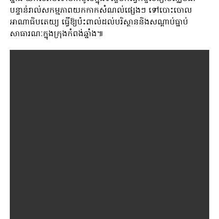
បន្ទាន់រាល់សកម្មភាពយកកាកសំណល់ផ្សេងៗ ទៅបោះចោល
អាណាធិបតេយ្យ ធ្វើឱ្យប៉ះពាល់ដល់បរិស្ថាននិងសណ្ដាប់ធ្នាប់
សាធារណៈក្នុងក្រុងកំពង់ឆ្នាំង៕