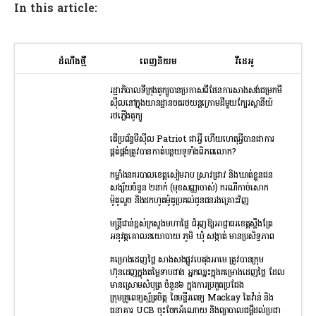
In this article:
ដំណឹងថ្មី
ពេញនិយម
វីដេអូ
រដ្ឋាភិបាលទីក្រុងតូក្យូបានប្រកាសពីផែនការសាងសង់ជម្រកមី
ស៊ីលនៅក្នុងយានដ្ឋានចតរថយន្តក្រោមដីមួយក្បែរស្ថានីយ៍
រថភ្លើងតូក្យូ
តើប្រព័ន្ធមីស៊ីល Patriot ជាអ្វី ហើយហេតុអ្វីបានជាការ
ផ្គត់ផ្គង់ត្រូវបានកាត់បន្ថយទូទាំងពិភពលោក?
កម្លាំងនគរបាលខេត្តសៀមរាប ស្រាវជ្រាវ និងឃាត់ខ្លួនជន
សង្ស័យចំនួន ២នាក់ (មុខសញ្ញាចាស់) ករណីកាច់សោក
ម៉ូតូលួច និងដកហូតម៉ូតូប្រគល់ជូនជនរងគ្រោះវិញ
មន្រ្តីជាន់ខ្ពស់ក្រសួងមហាផ្ទៃ ជំរុញឱ្យអាជ្ញាធរខេត្តស្ទឹងត្រែ
អនុវត្តគោលនយោបាយ ភូមិ ឃុំ សង្កាត់ មានប្រសិទ្ធភាព
គម្រោងដេញថ្លៃ សាងសងផ្លូវបេតុងអាមេ ត្រូវបានក្រុម
ហ៊ុនដេញក្នុងតម្លៃទាបជាង អ្នកឈ្នះក្នុងគម្រោងដេញថ្លៃ ដែល
មានស្រោមសំបុត្រ ចំនួន៦ ក្នុងការប្រគួតប្រជែង
ក្រុមគ្រូពេទ្យស្ម័ត្រចិត្ត នៃមន្ទីរពេទ្យ Mackay តៃវ៉ាន់ និង
ធនាគារ UCB ចុះចែកអំណោយ និងព្យាបាលជម្ងឺដល់ប្រជា