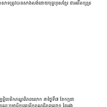
ប្រាសាទត្រូវបានសាងសង់ដោយបុព្វបុរសខ្មែរ ជាអតីតក្សត្រ
ម្បត្តិបេតិកភណ្ឌពិភពលោក នាថ្ងៃទី៧ ខែកក្កដា
បស់គណៈកម្មាធិការបេតិកភណ្ឌពិភពលោក នៃអង្គ