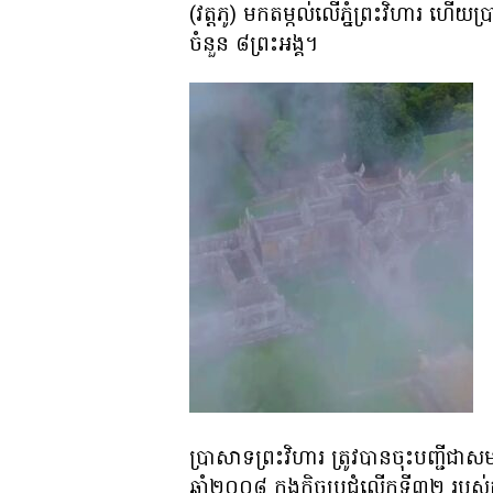
(វត្តភូ) មកតម្កល់លើភ្នំព្រះវិហារ ហើយ
ចំនួន ៨ព្រះអង្គ។
ប្រាសាទព្រះវិហារ ត្រូវបានចុះបញ្ជីជាស
ឆ្នាំ២០០៨ ក្នុងកិច្ចប្រជុំលើកទី៣២ រ