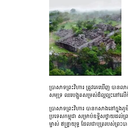
ប្រាសាទព្រះវិហារ ត្រូវគេឃើញ បានលា
សមុទ្រ ឈរបង្អួតសម្រស់ដ៏ល្អល្អះនៅលើក
ប្រាសាទព្រះវិហារ បានកសាងនៅក្នុងភូមិស
ប្រទេសកម្ពុជា សម្រាប់ឧទ្ទិសថ្វាយដល់ព្រ
ម្ចាស់ ឥន្ទ្រាយុទ្ធ ដែលជាបុត្ររបស់ព្រះបាទ