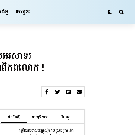
ីដេអូ
ទស្សនៈ
 អបអរសាទរ
ណ្ឌពិភពលោក !
ដំណឹងថ្មី
ពេញនិយម
វីដេអូ
កម្លាំងនគរបាលខេត្តសៀមរាប ស្រាវជ្រាវ និង