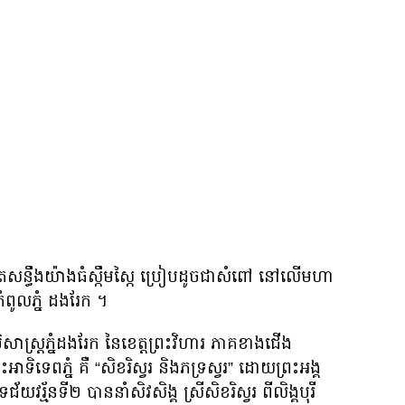
តសន្ធឹងយ៉ាងធំស្កឹមស្កៃ ប្រៀបដូចជាសំពៅ នៅលើមហា
ំពូលភ្នំ ដងរែក ។
ាស្រ្តភ្នំដងរែក នៃខេត្តព្រះវិហារ ភាគខាងជេីង
ះអាទិទេពភ្នំ គឺ “សិខរិស្វរ និងភទ្រស្វរ” ដោយព្រះអង្គ
ជ័យវរ្ម័នទី២ បាននាំសិវសិង្គ ស្រីសិខរិស្វរ ពីលិង្គបុរី