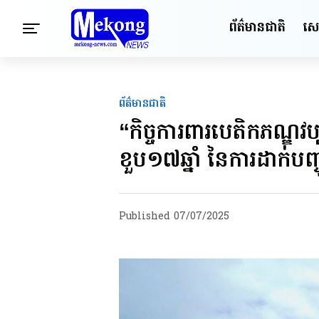
ព័ត៌មានជាតិ
សេដ្
ព័ត៌មានជាតិ
“កិច្ចការពារបេតិកភណ្ឌវប
ខួប១៧ឆ្នាំ នៃការដាក់បញ
Published
07/07/2025