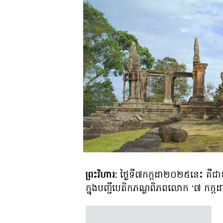
ព្រះវិហារ:
ថ្ងៃទី៧កក្កដា២០២៥នេះ គឺជាខ
ក្នុងបញ្ជីបេតិកភណ្ឌពិភពលោក ‘៧ កក