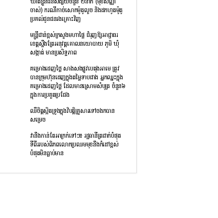
ឃាត់ខ្លួនជនសង្ស័យចំនួន ២នាក់ (មុខសញ្ញា
ចាស់) ករណីកាច់សោកម៉ូតូលួច និងដកហូតម៉ូតូ
ប្រគល់ជូនជនរងគ្រោះវិញ
មន្រ្តីជាន់ខ្ពស់ក្រសួងមហាផ្ទៃ ជំរុញឱ្យអាជ្ញាធរ
ខេត្តស្ទឹងត្រែអនុវត្តគោលនយោបាយ ភូមិ ឃុំ
សង្កាត់ មានប្រសិទ្ធភាព
គម្រោងដេញថ្លៃ សាងសងផ្លូវបេតុងអាមេ ត្រូវ
បានក្រុមហ៊ុនដេញក្នុងតម្លៃទាបជាង អ្នកឈ្នះក្នុង
គម្រោងដេញថ្លៃ ដែលមានស្រោមសំបុត្រ ចំនួន៦
ក្នុងការប្រគួតប្រជែង
ឈឺចិត្តស្អិតទ្រូងក្នុងវិបត្តិគ្រួសារទៅចងកបាន
សម្រេច
វានឹងកាន់តែអាក្រក់ទៅៗ៖ រដ្ឋធានីត្រជាក់បំផុត
ទីពីររបស់ពិភពលោកប្រឈមមុខនឹងកំដៅខ្ពស់
បំផុតមិនធ្លាប់មាន