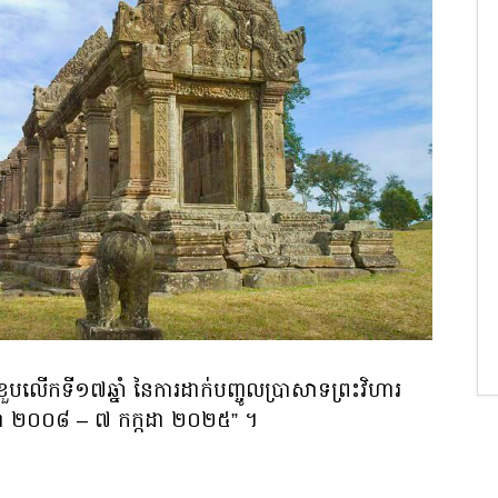
ួបលើកទី១៧ឆ្នាំ នៃការដាក់បញ្ចូលប្រាសាទព្រះវិហារ
្កដា ២០០៨ – ៧ កក្កដា ២០២៥” ។