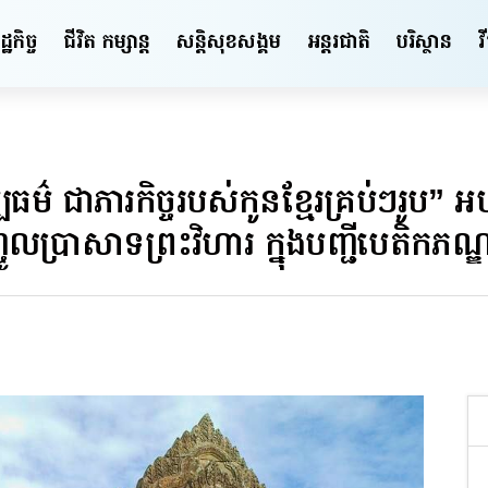
ឋកិច្ច
ជីវិត កម្សាន្ត
សន្តិសុខ​សង្គម
អន្តរជាតិ
បរិស្ថាន
វ
្បធម៌ ជាភារកិច្ចរបស់កូនខ្មែរគ្រប់ៗរូប”
្ចូលប្រាសាទព្រះវិហារ ក្នុងបញ្ជីបេតិកភ