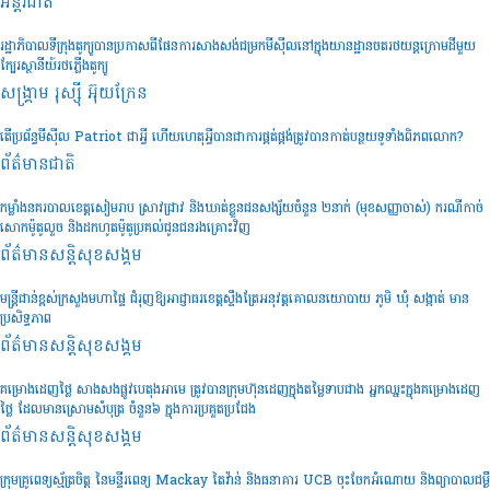
អន្តរជាតិ
រដ្ឋាភិបាលទីក្រុងតូក្យូបានប្រកាសពីផែនការសាងសង់ជម្រកមីស៊ីលនៅក្នុងយានដ្ឋានចតរថយន្តក្រោមដីមួយ
ក្បែរស្ថានីយ៍រថភ្លើងតូក្យូ
សង្គ្រាម រុស្ស៊ី អ៊ុយក្រែន
តើប្រព័ន្ធមីស៊ីល Patriot ជាអ្វី ហើយហេតុអ្វីបានជាការផ្គត់ផ្គង់ត្រូវបានកាត់បន្ថយទូទាំងពិភពលោក?
ព័ត៌មានជាតិ
កម្លាំងនគរបាលខេត្តសៀមរាប ស្រាវជ្រាវ និងឃាត់ខ្លួនជនសង្ស័យចំនួន ២នាក់ (មុខសញ្ញាចាស់) ករណីកាច់
សោកម៉ូតូលួច និងដកហូតម៉ូតូប្រគល់ជូនជនរងគ្រោះវិញ
ព័ត៌មានសន្តិសុខ​សង្គម
មន្រ្តីជាន់ខ្ពស់ក្រសួងមហាផ្ទៃ ជំរុញឱ្យអាជ្ញាធរខេត្តស្ទឹងត្រែអនុវត្តគោលនយោបាយ ភូមិ ឃុំ សង្កាត់ មាន
ប្រសិទ្ធភាព
ព័ត៌មានសន្តិសុខ​សង្គម
គម្រោងដេញថ្លៃ សាងសងផ្លូវបេតុងអាមេ ត្រូវបានក្រុមហ៊ុនដេញក្នុងតម្លៃទាបជាង អ្នកឈ្នះក្នុងគម្រោងដេញ
ថ្លៃ ដែលមានស្រោមសំបុត្រ ចំនួន៦ ក្នុងការប្រគួតប្រជែង
ព័ត៌មានសន្តិសុខ​សង្គម
ក្រុមគ្រូពេទ្យស្ម័ត្រចិត្ត នៃមន្ទីរពេទ្យ Mackay តៃវ៉ាន់ និងធនាគារ UCB ចុះចែកអំណោយ និងព្យាបាលជម្ងឺ