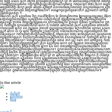
ឃុំ អន្លង់ សំណរ ស្រុក ជីក្រែង ក្រោមអធិបតីភាពលោក ម៉ូវ ជា អភិបាលរងស្រុកជីក្រែង និងមាន
ការអញ្ជើញចូលរួមមាន÷កងកម្លាំងតំបន់ប្រតិបត្តិការសឹករងខេត្ត កងពលតូច ង៧០ លោក មេភូមិ
អនុភូមិមាត់ខ្លា លោក មេភូមិ អនុភូមិ ស្ទឹងជ្រៅ សហគមន៍នេសាទមាត់ខ្លា សហគមន៍នេសាទ ស្ទឹង
ជ្រៅ ប្រជាការពារភូមិ និងប្រជាអ្នកនេសាទ។ មានអ្នកចូលរួមចំនួន៩០នាក់ ស្រ្តី១៦នាក់ នៅទីធ្លា
បរិវេនវត្តមាត់ខ្លា ។
ចំណែកឯ ស្រុក សូទ្រនិគម វិញ កាលពីថ្ងៃទី០១ ខែ មិថុនាឆ្នាំ២០២៦ ផ្នែករដ្ឋបាលជលផល ដំដែក
សង្កាត់រដ្ឋបាលជលផល សូនទ្រនិគម បានរៀបចំប្រជុំ ផ្សព្វផ្សាយសេចក្តីជូនដំណឹងស្តីពីរដូវបិទ
នេសាទឆ្នាំ ២០២៦ និងឧប្បសម្ព័ន្ធនេសាទ ឧបករណ៍នេសាទ ខ្នាតតូច ជូនដល់ ប្រជានេសាទ ក្នុង
ឃុំ កំពង់ឃ្លាំង ក្រោមអធិបតីភាព លោក ជុំ ចាន់ថេង អភិបាលរង ស្រុក សូនទ្រនិគម ដោយមាន
ការចូលរួមពី លោក ពត វណ្ណដេត នាយរង ខណ្ឌរដ្ឋបាលជលផល លោកនាយរង រដ្ឋបាល សាលា
ស្រុក លោក ប៉ា ប៉ូរ មេឃុំ កំពង់ឃ្លាំង ក្រុមប្រឹក្សាឃុំ ការិយាល័យកសិកម្ម ធនធានធម្មជាតិ និង
បរិស្ថានស្រុក កងកម្លាំងប្រតិបត្តិការសឹករងខេត្ត កងពលតូច ង៧០ យោធភូមិភាគ៥ មូលដ្ឋានកង
រាជអាវុធហត្ថស្រុក ឧទ្យានុរក្សតំបន់ប្រើប្រាស់ច្រើនយ៉ាង សហគមន៍នេសាទ កំពង់ឃ្លាំង លោក មេ
ភូមិ និងប្រជានេសាទ។ មានអ្នកចូលរួមសរុបចំនួន ៣៥៩ នាក់ ស្រ្តី ១៨១ នាក់ នៅទីធ្លាវត្ត កំពង់
ឃ្លាំង។ ក្នុងកិច្ចប្រជុំផ្សព្វផ្សាយនេះ ស្រុក សូទ្រនិគម លោក ពត វណ្ណដេត នាយរងខណ្ឌរដ្ឋបាល
ជលផលសៀមរាប និងស្រុកជីក្រែង លោក សរ ម៉ាប់ នាយរងផ្នែករដ្ឋបាលជលផលដំដែក បាន
ផ្សព្វផ្សាយច្បាប់ស្តីពីជលផលក្នុងរដូវបិទនេសាទ។ ពួកគាត់មានប្រសាសន៍ទៅកាន់ប្រជានេសាទថា
បងប្អូន ដែលជា ឧប្បសម្ព័ន្ធនេសាទ ត្រូវប្រើឧបករណ៍នេសាទខ្នាតតូច ក្នុងរដូវបិទនេសាទព្រោះវាជា
រដូវ ត្រីពងកូន។ ទន្ទឹមនឹងនោះដែរ លោក ម៉ូវ ជា អភិបាលរងស្រុកជីក្រែង និងលោក ជុំ ចាន់ថេន
អភិបាលរងស្រុក សូទ្រនិគម ក៏បាន សំណូមពរដល់បងប្អូនប្រជាពលរដ្ឋ សូមប្រើប្រាស់ឧបករណ៍
នេសាទអោយបានត្រឹមត្រូវតាមច្បាប់ស្តីពីជលផលក្នុងរដូវបិទនេសាទ ហើយក៏បានណែនាំឲ្យមន្ត្រី
ជំនាញជលផល កម្លាំងយោធា ព្រមទាំង ស្ថាប័នពាក់ព័ន្ធ ដែល មានតួនាទីការពារ ធនធានជលផល
ត្រូវតែសហការគ្នាទប់ស្កាត់និងបង្ក្រាបបទ ល្មើសនេសាទក្នុងរដូវត្រីពងកូននេះឲ្យមានប្រសិទ្ធភាព
ខ្ពស់បំផុត ក្នុងគោលបំណងការពារលំនឹងអេកូឡូស៊ីជីវៈចម្រុះមច្ឆាជាតិក្នុងរដូវបិទនេសាទ៕
In this article:
ដំណឹងថ្មី
ពេញនិយម
វីដេអូ