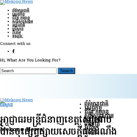
ព័ត៌មានជាតិ
សេដ្ឋកិច្ច
ជីវិត កម្សាន្ត
សន្តិសុខ​សង្គម
អន្តរជាតិ
បរិស្ថាន
វីដេអូ
ទស្សនៈ
Connect with us
Hi, What Are You Looking For?
ព័ត៌មានជាតិ
បរិស្ថាន
សេដ្ឋកិច្ច
ជីវិត កម្សាន្ត
សន្តិសុខ​សង្គម
អាជ្ញាធរមន្ត្រីជំនាញខេត្តសៀមរាប
អន្តរជាតិ
បរិស្ថាន
វីដេអូ
Mekong News
បានចុះផ្សព្វផ្សាយសេចក្តីជូនដំណឹង
ទស្សនៈ