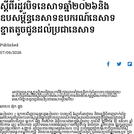
ស្តីពីរដូវបិទនេសាទឆ្នាំ២០២៦និង
ឧបសម្ព័ន្ធនេសាទឧបករណ៍នេសាទ
ខ្នាតតូចជូនដល់ប្រជានេសាទ
Published
07/06/2026
អាជ្ញាធរស្រុកសូទ្រនិគមនិងស្រុកជីក្រែងព្រមទាំងមន្ត្រីពាក់ព័ន្ធបានចុះផ្សព្វផ្សាយ
សេចក្តីជូនដំណឹងស្តីពីរដូវបិទនេសាទឆ្នាំ២០២៦និងឧបសម្ព័ន្ធនេសាទឧបករណ៍
នេសាទខ្នាតតូចជូនដល់ប្រជានេសាទរួចហើយ
ដោយ៖ អ៊ុក ផ្លុង
សៀមរាប ÷ ក្រោយពីរដ្ឋបាលខេត្តសៀមរាប បានប្រជុំ ណែនាំអាជ្ញាធរ និងមន្ត្រីជំនាញពាក់ព័ន្ធ
អោយមានវិធានការទប់ស្កាត់និងបង្ក្រាបឲ្យបានរាល់បទល្មើសធនធានធម្មជាតិក្នុងមូលដ្ឋានខ្លួន
ក្រោមអធិបតីភាព លោក អុឹង គឹមលាង អភិបាលរងខេត្តសៀមរាប កាលពី ថ្ងៃទី២៩ ខែ ឧសភា ឆ្នាំ
២០២៦ នេះ ហើយក៏ជា រដូវបិទនេសាទផងដែរនោះ។នៅថ្ងៃទី០៦ ខែមិថុនា ឆ្នាំ២០២៦ ផ្នែករដ្ឋបាល
ជលផលដំដែក សង្កាត់ រដ្ឋបាលជលផលអន្លង់សំណរ បាន ប្រជុំផ្សព្វផ្សាយសេចក្តីជូនដំណឹងស្តី
ពីរដូវបិទនេសាទឆ្នាំ២០២៦ និងឧបសម្ព័ន្ធនេសាទឧបករណ៍ខ្នាតតូច ជូនដល់ប្រជាអ្នកនេសាទ ក្នុង