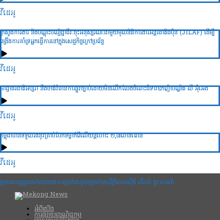
វីដេអូ
ក្រសួងការងារ និងបណ្ដុះបណ្វិជ្ជាជីវៈចុះអនុស្សរណៈជាមួយមូលនិធិការងារអន្ដរជាតិជប៉ុន (JILAF) ដើម្បី
ពង្រឹងការគាំទ្រអ្នកធ្វើការនៅក្នុងសេដ្ឋកិច្ចក្រៅប្រព័ន្ធ
វីដេអូ
អាជ្ញាធរជាតិអប្សរា នឹងចាត់វិធានការផ្លូវច្បាប់ដោយមិនលើកលែងចំពោះជំទាវឧកញ៉ាបណ្ឌិត លី អ៊ុំអេង
វីដេអូ
កម្ពុជាបានទទួលរងនូវគ្រាប់បែកទម្លាក់ពីលើយន្តហោះ ២,៧លានតោន
វីដេអូ
ក្រុមពលរដ្ឋអ្នកដាក់លុយចងការប្រាក់ជាមួយក្រុមហ៊ុនបុរីប៊្រីលានស៊ីធី វើលដ៍ ផ្ទុះការតវ៉ា
អំពីយើង
ការផ្សាយពាណិជ្ជកម្ម