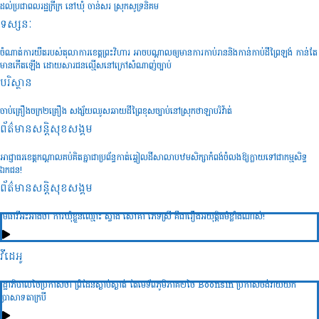
ដល់ប្រជាពលរដ្ឋក្រីក្រ នៅឃុំ ចាន់សរ ស្រុកសូទ្រនិគម
ទស្សនៈ
ចំណាត់ការយឺតរបស់តុលាការខេត្តព្រះវិហារ អាចបណ្តាលឲ្យមានការកាប់រាននិងកាន់កាប់ដីព្រៃឡង់ កាន់តែ
មានកើតឡើង ដោយសារជនល្មើសនៅក្រៅសំណាញ់ច្បាប់
បរិស្ថាន
ចាប់គ្រឿងចក្រ២គ្រឿង សង្ស័យឈូសឆាយដីព្រៃខុសច្បាប់នៅស្រុកថាឡាបរិវ៉ាត់
ព័ត៌មានសន្តិសុខ​សង្គម
អាជ្ញាធរខេត្តកណ្តាលគប់គិតគ្នាជាប្រព័ន្ធកាត់ឆ្វៀលដីសាលាបឋមសិក្សាកំពង់ចំលងឱ្យក្លាយទៅជាកម្មសិទ្ធ
ឯកជន!
ព័ត៌មានសន្តិសុខ​សង្គម
មេធាវីអះអាងថា ការឃុំខ្លួនឈ្មោះ ស្វាង សៅគា ភេទស្រី គឺជារឿងអយុត្តិធម៌ខ្លាំងណាស់!
វីដេអូ
រដ្ឋាភិបាលថៃប្រកាសថា ព្រំដែនស្ងាប់ស្ងាត់ តែមេទ័ពភូមិភាគ២ថៃ Boonsin ប្រកាសចង់វាយយក
ប្រាសាទតាក្របី