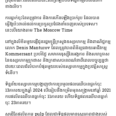
ស្រុងខណៈដែលវិស័យនេះវិលត្រឡប់ប់ពីទណ្ឌកម្មរបស់លោក
ខាងលិច។
ការធ្លាក់ចុះនៃតម្រូវការ និងការកើនឡើងប្រាក់រូប ដែលបាន
ធ្វើឱ្យប៉ះពាល់ដល់ការប្រកួតប្រជែងនាំចេញរបស់ប្រទេស។
នេះបើយោងតាម The Moscow Time
នៅក្នុងលិខិតមួយផ្ញើជូនរដ្ឋមន្ត្រីក្រសួងឧស្សាហកម្ម និងពាណិជ្ជកម្ម
លោក Denis Manturov ដែលត្រូវបានពិនិត្យដោយអាជីវកម្ម
Kommersant ប្រចាំថ្ងៃ សមាគមរុស្ស៊ីនៃអង្គការ និងសហគ្រាស
នៃឧស្សាហកម្មក្រដាស និងក្រដាសបានពណ៌នាពីពេលបច្ចុប្បន្នថា
ជារយៈពេលដ៏លំបាកបំផុតមួយរបស់ឧស្សាហកម្មក្នុងប្រវត្តិសាស្ត្រ
ទំនើប។
ទិន្នន័យឧស្សាហកម្មបង្ហាញថាការប្រមូលផលឈើបានធ្លាក់ចុះ
13ភាគរយក្នុងឆ្នាំ 2024 បើធៀបនឹងកម្រិតមុនសង្រ្គាមនៅឆ្នាំ 2021
ការផលិតឈើបានធ្លាក់ចុះ 11ភាគរយ ហើយទិន្នផលឈើបានធ្លាក់
ចុះ 23ភាគរយ។
សូម្បីតែផលិតកម្ម pulp ដែលជាទិន្នផលមានស្ថេរភាពជាងរបស់