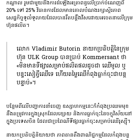
កណ្តាល រួមជាមួយនឹងការដំឡើងអត្រាពន្ធលើប្រាក់ចំណេញពី
20% ទៅ 25% វិធានការដែលមានគោលបំណងរក្សាស្ថិរភាព
សេដ្ឋកិច្ចទូលំទូលាយដែលបានរឹតបន្តឹងវីសដោយអចេតនាលើក្រុម
ហ៊ុនផលិត។
លោក Vladimir Butorin នាយកប្រតិបត្តិនៃក្រុម
ហ៊ុន ULK Group បានប្រាប់ Kommersant ថា
«មិនមានទីផ្សារសម្រាប់ផលិតផលដូចជា ឈើមូល ឬ
បន្ទះសៀគ្វីឈើទេ ហើយតម្លៃឈើកំពុងធ្លាក់ចុះជាបន្ត
បន្ទាប់»។
បន្ថែមពីលើបញ្ហាការនាំចេញ ឧស្សាហកម្មនេះក៏កំពុងប្រឈមមុខ
នឹងតម្រូវការក្នុងស្រុកដែលខ្សោយ និងការធ្លាក់ចុះនៃចក្ខុវិស័យនៅ
ក្នុងប្រទេសចិន ដែលជាប្រពៃណីទីផ្សារធ្លាក់ចុះសម្រាប់ឈើរុស្ស៊ី។
នាយកប្រតិបត្តិនិយាយថា ភាពតានតឹងពាណិជ្ជកម្មដែលកំពុងបន្ត