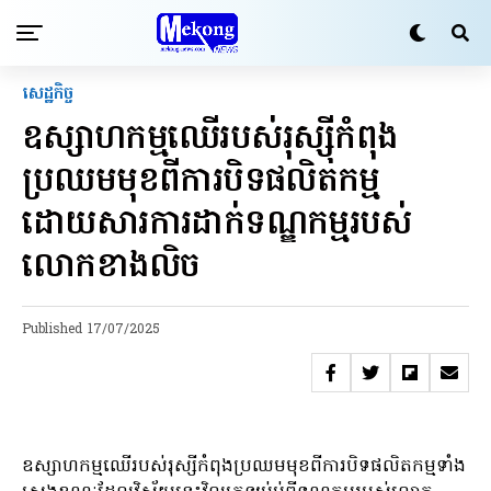
សេដ្ឋកិច្ច
ឧស្សាហកម្ម​ឈើ​របស់​រុស្ស៊ី​កំពុង​
ប្រឈមមុខពីការ​បិទ​ផលិតកម្ម​
ដោយសារការ​ដាក់​ទណ្ឌកម្ម​របស់​
លោកខាងលិច
Published
17/07/2025
ឧស្សាហកម្មឈើរបស់រុស្សីកំពុងប្រឈមមុខពីការបិទផលិតកម្មទាំង