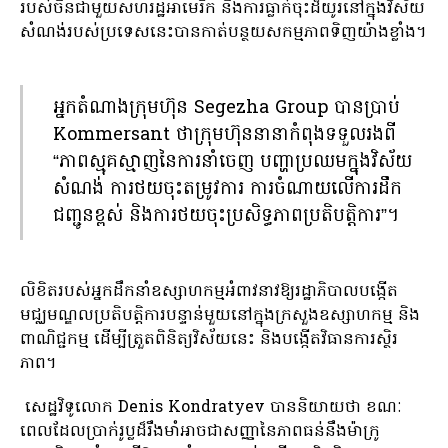
របស់ចិនជាមួយសហរដ្ឋអាមេរិក និងការធ្លាក់ចុះដ៏យូរនៅក្នុងវិស័យ
សំណង់របស់ប្រទេសនេះបានកាត់បន្ថយសកម្មភាពទិញយ៉ាងខ្លាំង។
អ្នកតំណាងក្រុមហ៊ុន Segezha Group បានប្រាប់
Kommersant ថាក្រុមហ៊ុននានាកំពុងទទួលរងពី
“ភាពស្មុគស្មាញនៃការនាំចេញ បញ្ហាប្រឈមក្នុងវិស័យ
សំណង់ ការថយចុះតម្រូវការ ការចំណាយលើការដឹក
ជញ្ជូនខ្ពស់ និងការថយចុះប្រសិទ្ធភាពប្រតិបត្តិការ”។
លិខិតរបស់អ្នកដឹកនាំឧស្សាហកម្មអំពាវនាវឱ្យរដ្ឋាភិបាលបង្កើត
មជ្ឈមណ្ឌលប្រតិបត្តិការបន្ទាន់មួយនៅក្នុងក្រសួងឧស្សាហកម្ម និង
ពាណិជ្ជកម្ម ដើម្បីត្រួតពិនិត្យវិស័យនេះ និងបង្កើតវិធានការស្ថិរ
ភាព។
សេដ្ឋវិទូលោក Denis Kondratyev បាននិយាយថា ខណៈ
ពេលដែលប្រាក់រូប្លដ៏រឹងមាំអាចជាសញ្ញានៃភាពធន់នឹងម៉ាក្រូ