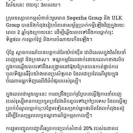
វិស័យនេះ ថយចុះ 3ភាគរយ។
ក្រុមឧស្សាហកម្មសំខាន់ៗរួមមាន Segezha Group និង ULK
Group បាននិងកំពុងរៀបចំរចនាសម្ព័ន្ធប្រាក់កម្ចីឡើងវិញក្នុងរយៈ
ពេល 2 ឆ្នាំចុងក្រោយនេះ ដើម្បីឆ្លើយតបទៅនឹងការធ្លាក់ចុះ
ទិន្នផល ការធ្លាក់ថ្លៃ និងការចំណាយកើនឡើង។
ប៉ុន្តែ ស្ថានការណ៍​បាន​បន្ត​កាន់តែ​យ៉ាប់យ៉ឺន ជា​ពិសេស​ក្នុង​វិស័យ​នាំ
ចេញ​ម្សៅ និង​ក្រដាស។ ទណ្ឌកម្មដែលដាក់ដោយលោកខាងលិច
ក្នុងការឆ្លើយតបទៅនឹងសង្គ្រាមនៅអ៊ុយក្រែនបានកាត់ផ្តាច់ការ
ចូលទីផ្សារអឺរ៉ុបយ៉ាងមានប្រសិទ្ធភាព ដែលជាប្រពៃណីមួយក្នុង
ចំណោមអ្នកទិញឈើដ៏ធំបំផុតរបស់រុស្ស៊ី។
ក្នុងពេលជាមួយគ្នានេះ ការពង្រឹងប្រាក់រូប្លែបានធ្វើឱ្យការនាំចេញ
របស់រុស្ស៊ីមានការប្រកួតប្រជែងតិចតួចទៅក្រៅប្រទេស ដែលធ្វើឲ្យ
ប្រាក់ចំណូលធ្លាក់ចុះបន្ថែមទៀតសម្រាប់អ្នកផលិតដែលកំពុងតស៊ូ
ដើម្បីកែសម្រួលលក្ខខណ្ឌពាណិជ្ជកម្មសកលថ្មី។
ការរួមបញ្ចូលបញ្ហាគឺអត្រាការប្រាក់សំខាន់ 20% របស់ធនាគារ