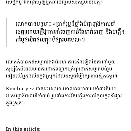
សេដ្ឋកិច្ច វាកំពុងធ្វើឱ្យអ្នកនាំចេញរបស់រុស្ស៊ីមានវិបត្តិ។
លោក​បាន​បន្ត​ថា​៖ «​ប្រាក់​រូប្ល​ដ៏​ខ្លាំង​បំផ្លាញ​ឱកាស​នាំ​
ចេញ​ដោយ​ធ្វើ​ឱ្យ​ការ​នាំ​ចេញ​កាន់តែ​ទាក់ទាញ និង​បង្កើន​
តម្លៃ​ផលិតផល​ក្នុង​ទីផ្សារ​បរទេស​»​។
លោកក៏បានកត់សម្គាល់ផងដែរថា ការកើនឡើងនៃការនាំចូល
សូម្បីតែចំពេលមានការដាក់ទណ្ឌកម្មកំពុងដាក់សម្ពាធបន្ថែម
ទៀតលើអ្នកផលិតក្នុងស្រុកដែលតស៊ូដើម្បីរក្សាភាពស្ថិតស្ថេរ។
Kondratyev បានអះអាងថា គោលនយោបាយគាំពារនិយម
របស់រដ្ឋាភិបាលគឺចាំបាច់ រួមទាំងការរឹតបន្តឹងការនាំចូលក្នុងទីផ្សារ
ក្នុងស្រុក៕
In this article: