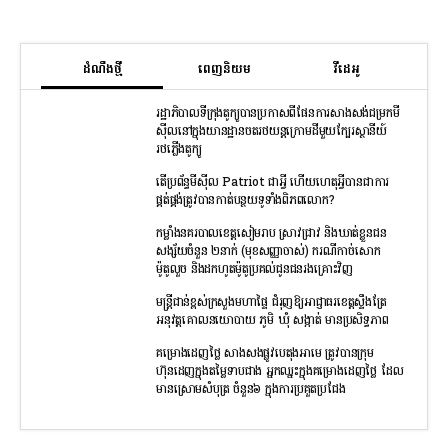
ដំណឹងថ្មី
ពេញនិយម
វីដេអូ
រដ្ឋាភិបាលទីក្រុងតូក្យូបានប្រកាសពីផែនការសាងសង់ជម្រកមី
ស៊ីលនៅក្នុងយានដ្ឋានចតរថយន្តក្រោមដីមួយក្បែរស្ថានីយ៍
រថភ្លើងតូក្យូ
តើប្រព័ន្ធមីស៊ីល Patriot ជាអ្វី ហើយហេតុអ្វីបានជាការ
ផ្គត់ផ្គង់ត្រូវបានកាត់បន្ថយទូទាំងពិភពលោក?
កម្លាំងនគរបាលខេត្តសៀមរាប ស្រាវជ្រាវ និងឃាត់ខ្លួនជន
សង្ស័យចំនួន ២នាក់ (មុខសញ្ញាចាស់) ករណីកាច់សោក
ម៉ូតូលួច និងដកហូតម៉ូតូប្រគល់ជូនជនរងគ្រោះវិញ
មន្រ្តីជាន់ខ្ពស់ក្រសួងមហាផ្ទៃ ជំរុញឱ្យអាជ្ញាធរខេត្តស្ទឹងត្រែ
អនុវត្តគោលនយោបាយ ភូមិ ឃុំ សង្កាត់ មានប្រសិទ្ធភាព
គម្រោងដេញថ្លៃ សាងសងផ្លូវបេតុងអាមេ ត្រូវបានក្រុម
ហ៊ុនដេញក្នុងតម្លៃទាបជាង អ្នកឈ្នះក្នុងគម្រោងដេញថ្លៃ ដែល
មានស្រោមសំបុត្រ ចំនួន៦ ក្នុងការប្រគួតប្រជែង