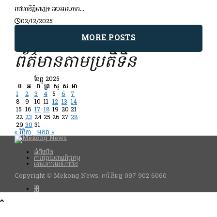
រាជធានីភ្នំពេញ៖ អបអរសាទរ...
02/12/2025
MORE POSTS
ព័ត៌មានតាមប្រតិទិន
ខែ​ធ្នូ 2025
ច
អ
ព
ព្រ
សុ
ស
អា
1
2
3
4
5
6
7
8
9
10
11
12
13
14
15
16
17
18
19
20
21
22
23
24
25
26
27
28
29
30
31
« វិច្ឆិកា
មករា »
អំពីយើង
ការផ្សាយពាណិជ្ជកម្ម
គោលការណ៍ឯកជន
Copyright © Mekong News. ការិ.និពន្ធ 097 902 6060