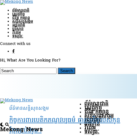
ព័ត៌មានជាតិ
សេដ្ឋកិច្ច
ជីវិត កម្សាន្ត
សន្តិសុខ​សង្គម
អន្តរជាតិ
បរិស្ថាន
វីដេអូ
ទស្សនៈ
Connect with us
Hi, What Are You Looking For?
ព័ត៌មានជាតិ
សេដ្ឋកិច្ច
ព័ត៌មានសន្តិសុខ​សង្គម
ជីវិត កម្សាន្ត
សន្តិសុខ​សង្គម
អន្តរជាតិ
កិច្ចការពារបេតិកភណ្ឌវប្បធម៌ ជាភារកិច្ចរបស់កូន
បរិស្ថាន
វីដេអូ
Mekong News
ខ្មែរគ្រប់ៗរូប !
ទស្សនៈ