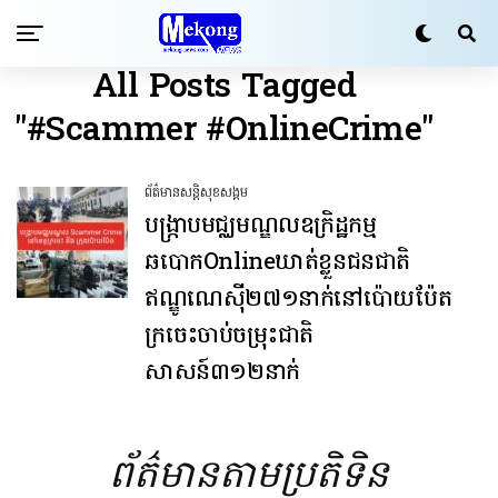
All Posts Tagged
"#Scammer #OnlineCrime"
ព័ត៌មានសន្តិសុខ​សង្គម
បង្រ្កាបមជ្ឈមណ្ឌលឧក្រិដ្ឋកម្ម
ឆបោកOnlineឃាត់ខ្លួនជនជាតិ
ឥណ្ឌូណេស៊ី២៧១នាក់នៅប៉ោយប៉ែត
ក្រចេះចាប់ចម្រុះជាតិ
សាសន៍៣១២នាក់
ព័ត៌មានតាមប្រតិទិន