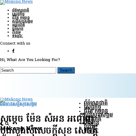
ព័ត៌មានជាតិ
សេដ្ឋកិច្ច
ជីវិត កម្សាន្ត
សន្តិសុខ​សង្គម
អន្តរជាតិ
បរិស្ថាន
វីដេអូ
ទស្សនៈ
Connect with us
Hi, What Are You Looking For?
ព័ត៌មានជាតិ
ព័ត៌មានសន្តិសុខ​សង្គម
សេដ្ឋកិច្ច
ជីវិត កម្សាន្ត
សន្តិសុខ​សង្គម
សម្តេច ម៉ែន សំអន អញ្ជើញ
អន្តរជាតិ
បរិស្ថាន
វីដេអូ
Mekong News
បួងសួងសុំសេចក្តីសុខ សេចក្តី
ទស្សនៈ