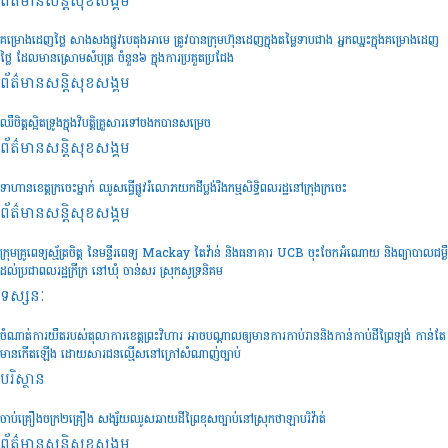
ព័ត៌មានសន្តិសុខ​សង្គម
គម្រោងដេញថ្លៃ សាងសងផ្លូវបេតុងអាមេ ត្រូវបានក្រុមហ៊ុនដេញក្នុងតម្លៃទាបជាង អ្នកឈ្នះក្នុងគម្រោងដេញ
ថ្លៃ ដែលមានស្រោមសំបុត្រ ចំនួន៦ ក្នុងការប្រគួតប្រជែង
ព័ត៌មានសន្តិសុខ​សង្គម
ឈឺចិត្តស្អិតទ្រូងក្នុងវិបត្តិគ្រួសារទៅចងកបានសម្រេច
ព័ត៌មានសន្តិសុខ​សង្គម
ទាហានខេត្តក្រចេះម្នាក់ ឈូសធ្វើផ្លូវរំលោភយកដីប្លង់រឹងកម្មសិទ្ធិពលរដ្ឋនៅក្រុងក្រចេះ
ព័ត៌មានសន្តិសុខ​សង្គម
ក្រុមគ្រូពេទ្យស្ម័ត្រចិត្ត នៃមន្ទីរពេទ្យ Mackay តៃវ៉ាន់ និងធនាគារ UCB ចុះចែកអំណោយ និងព្យាបាលជម្ងឺ
ដល់ប្រជាពលរដ្ឋក្រីក្រ នៅឃុំ ចាន់សរ ស្រុកសូទ្រនិគម
ទស្សនៈ
ចំណាត់ការយឺតរបស់តុលាការខេត្តព្រះវិហារ អាចបណ្តាលឲ្យមានការកាប់រាននិងកាន់កាប់ដីព្រៃឡង់ កាន់តែ
មានកើតឡើង ដោយសារជនល្មើសនៅក្រៅសំណាញ់ច្បាប់
បរិស្ថាន
ចាប់គ្រឿងចក្រ២គ្រឿង សង្ស័យឈូសឆាយដីព្រៃខុសច្បាប់នៅស្រុកថាឡាបរិវ៉ាត់
ព័ត៌មានសន្តិសុខ​សង្គម