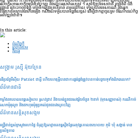
មុន្នី ពិសេស វីរៈកងទ័ពជួរមុខទាំងអស់ ព្រមទាំងប្រជាពលរដ្ឋនៅទូទាំងប្រទេស សូមឱ្យជួបតែ
សេចក្តីសុខសេចក្តីចម្រើនគ្រប់ៗគ្នា និងឈ្នះអស់មារសត្រូវ ។ សូមឱ្យប្រទេសជាតិ រួចផុតពី ជំងឺ
ដង្កាត់ គ្រោះកាចចង្រៃ មានទឹកភ្លៀងគ្រប់គ្រាន់ តាមរដូវកាល ទទួលបានទេសចរណ៍ និងអ្នក
វិនិយោគទុនកាន់តែកើនឡើង កសិផលទទួលបានទិន្នផលខ្ពស់ ដើម្បីជាកត្តាចូលរួម ចំណែកដល់កិច្ច
អភិវឌ្ឍន៍ជាតិ៕
In this article:
ដំណឹងថ្មី
ពេញនិយម
វីដេអូ
សង្គ្រាម រុស្ស៊ី អ៊ុយក្រែន
តើប្រព័ន្ធមីស៊ីល Patriot ជាអ្វី ហើយហេតុអ្វីបានជាការផ្គត់ផ្គង់ត្រូវបានកាត់បន្ថយទូទាំងពិភពលោក?
ព័ត៌មានជាតិ
កម្លាំងនគរបាលខេត្តសៀមរាប ស្រាវជ្រាវ និងឃាត់ខ្លួនជនសង្ស័យចំនួន ២នាក់ (មុខសញ្ញាចាស់) ករណីកាច់
សោកម៉ូតូលួច និងដកហូតម៉ូតូប្រគល់ជូនជនរងគ្រោះវិញ
ព័ត៌មានសន្តិសុខ​សង្គម
មន្រ្តីជាន់ខ្ពស់ក្រសួងមហាផ្ទៃ ជំរុញឱ្យអាជ្ញាធរខេត្តស្ទឹងត្រែអនុវត្តគោលនយោបាយ ភូមិ ឃុំ សង្កាត់ មាន
ប្រសិទ្ធភាព