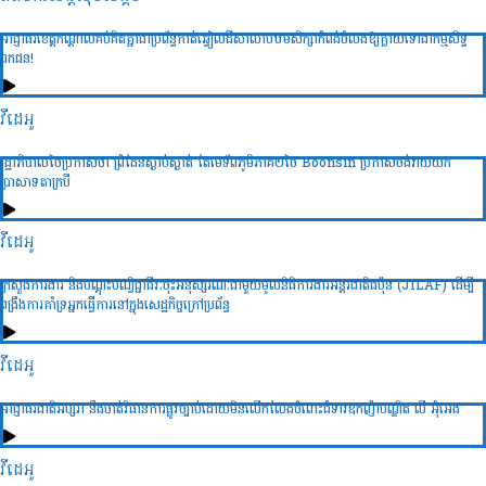
អាជ្ញាធរខេត្តកណ្តាលគប់គិតគ្នាជាប្រព័ន្ធកាត់ឆ្វៀលដីសាលាបឋមសិក្សាកំពង់ចំលងឱ្យក្លាយទៅជាកម្មសិទ្ធ
ឯកជន!
វីដេអូ
រដ្ឋាភិបាលថៃប្រកាសថា ព្រំដែនស្ងាប់ស្ងាត់ តែមេទ័ពភូមិភាគ២ថៃ Boonsin ប្រកាសចង់វាយយក
ប្រាសាទតាក្របី
វីដេអូ
ក្រសួងការងារ និងបណ្ដុះបណ្វិជ្ជាជីវៈចុះអនុស្សរណៈជាមួយមូលនិធិការងារអន្ដរជាតិជប៉ុន (JILAF) ដើម្បី
ពង្រឹងការគាំទ្រអ្នកធ្វើការនៅក្នុងសេដ្ឋកិច្ចក្រៅប្រព័ន្ធ
វីដេអូ
អាជ្ញាធរជាតិអប្សរា នឹងចាត់វិធានការផ្លូវច្បាប់ដោយមិនលើកលែងចំពោះជំទាវឧកញ៉ាបណ្ឌិត លី អ៊ុំអេង
វីដេអូ