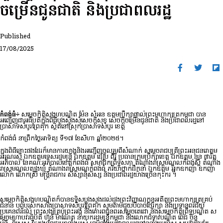
ចម្រើនជូនជាតិ និងប្រជាពលរដ្ឋ
Published
17/08/2025
កំពង់ធំ÷
សម្តេចកិត្តិសង្គហបណ្ឌិត ម៉ែន សំអន ឧត្តមប្រឹក្សាផ្ទាល់ព្រះមហាក្សត្រកម្ពុជា បាន
អញ្ជើញជាអធិបតីក្នុងពិធីបួងសួងសុំសេចក្តីសុខ សេចក្តីចម្រើនជូនជាតិ និងប្រជាពលរដ្ឋនៅ
ប្រាសាទសំបូរព្រៃគុក ស្ថិតនៅស្រុកប្រាសាទសំបូរ ខេត្ដ
កំពង់ធំ នាព្រឹកថ្ងៃអាទិត្យ ទី១៧ ខែសីហា ឆ្នាំ២០២៥។
ក្នុងពិធីនោះផងដែរក៏មានការយាង្គនិងអញ្ជើញចូលរួមពីសំណាក់ សម្តេចរាជបុត្រីព្រះអនុជនរោត្តម
អរុណរស្មី ឯកឧត្តមទេសរដ្ឋមន្ត្រី ឯកឧត្តម ដៀប ពីរី ប្រធានក្រុមប្រឹក្សាខេត្ត ឯកឧត្តម នួន ផារ័ត្ន
អភិបាល នៃគណ:អភិបាលខេត្តកំពង់ធំ សមាជិកព្រឹទ្ធសភា តំណាងរាស្រ្តមណ្ឌលកំពង់ស្ពឺ តំណាង
រាស្រ្តមណ្ឌលត្បូងឃ្មុំ តំណាងរាស្រ្តមណ្ឌកំពង់ធំ ភរិយាថ្នាក់ដឹកនាំ ឯកឧត្តម អ្នកឧកញ៉ា ឧកញ៉ា
លោក លោកស្រី មន្ដ្រីរាជការ សិស្សានុសិស្ស និងប្រជាពរដ្ឋយ៉ាងច្រើនកុះករ ។
សម្តេចកិត្តិសង្គហបណ្ឌិតក៏បានឧទ្ទិសបួងសួងដល់ដួងព្រះវិញ្ញាណក្ខន្ធអតីតព្រះមហាក្សត្រគ្រប់
ជំនាន់ បុព្វបុរសកសាងប្រាសាទសំបូរព្រៃគុក សូមតាមជួយបីបាច់ថែរក្សា និងប្រទានពរជ័យ
ប្រគេនពរដល់ ព្រះសង្ឃគ្រប់ព្រះអង្គ និងគោរពជូនពរសម្តេចតេជោ និងសម្តេចកិត្តិព្រឹទ្ធបណ្ឌិត ស
ម្តេចមហាបវរធិបតី ហ៊ុន ម៉ាណែត នាយករដ្ឋមន្រ្តីកម្ពុជា និងលោកជំទាវបណ្ឌិត ពេជ ច័ន្ទ