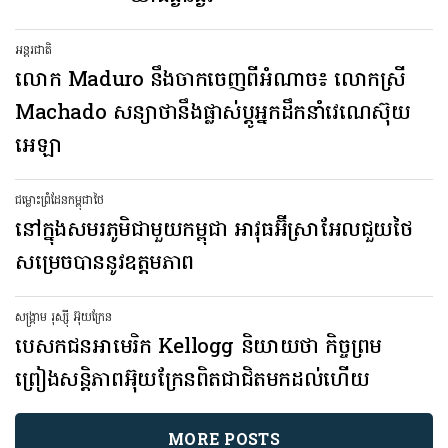
អន្តរជាតិ
លោក Maduro នឹងចាកចេញពីអំណាច៖ លោកស្រី​
Machado សន្យាថានឹងផ្លាស់ប្តូអ្នកដឹកនាំវេណេស៊ុយ
អេឡា
ជម្លោះព្រំដែនកម្ពុជាថៃ
នៅក្នុងសមរភូមិជាមួយកម្ពុជា អាវុធអ៊ីស្រាអែលជួយថៃ
សម្រេចបាននូវឧត្តមភាព
សង្គ្រាម រុស្ស៊ី អ៊ុយក្រែន
បេសកជន​អាមេរិក Kellogg និយាយថា កិច្ចព្រម
ព្រៀង​សន្តិភាព​អ៊ុយក្រែន​ពិតជា​ជិត​មកដល់​ហើយ
MORE POSTS