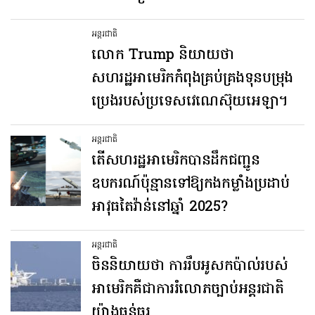
អន្តរជាតិ
លោក Trump និយាយថា
សហរដ្ឋអាមេរិកកំពុងគ្រប់គ្រងទុនបម្រុង
ប្រេងរបស់ប្រទេសវេណេស៊ុយអេឡា។
អន្តរជាតិ
តើសហរដ្ឋអាមេរិកបានដឹកជញ្ជូន
ឧបករណ៍ប៉ុន្មានទៅឱ្យកងកម្លាំងប្រដាប់
អាវុធតៃវ៉ាន់នៅឆ្នាំ 2025?
អន្តរជាតិ
ចិន​និយាយថា ការរឹបអូស​កប៉ាល់​របស់​
អាមេរិក​គឺជា​ការរំលោភ​ច្បាប់​អន្តរជាតិ​
យ៉ាងធ្ងន់ធ្ងរ