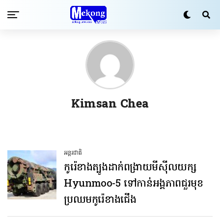
Kimsan Chea
អន្តរជាតិ
កូរ៉េខាងត្បូង​ដាក់ពង្រាយ​មីស៊ីល​យក្ស
Hyunmoo-5 ទៅកាន់​អង្គភាព​ជួរមុខ
ប្រឈមកូរ៉េខាងជើង