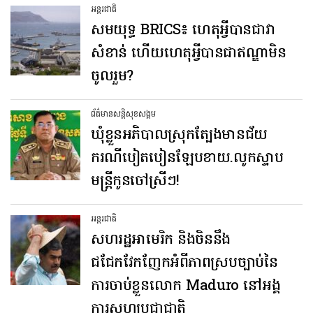
អន្តរជាតិ
សមយុទ្ធ BRICS៖ ហេតុអ្វីបានជាវា
សំខាន់ ហើយហេតុអ្វីបានជាឥណ្ឌាមិន
ចូលរួម?
ព័ត៌មានសន្តិសុខ​សង្គម
ឃុំខ្លួនអភិបាលស្រុកត្បែងមានជ័យ
ករណីបៀតបៀនឡែបខាយ.លូកស្ទាប
មន្ត្រីកូនចៅស្រីៗ!
អន្តរជាតិ
សហរដ្ឋអាមេរិក និងចិននឹង
ជជែកវែកញែកអំពីភាពស្របច្បាប់នៃ
ការចាប់ខ្លួនលោក Maduro នៅអង្គ
ការសហប្រជាជាតិ