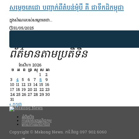
សម្តេចតេជោ បញ្ជាក់ពីតំបន់មុំបី គឺ ជាទឹកដិកម្ពុជា
ក្នុងសំណេររបស់សម្តេចតេជា...
31/05/2025
ព័ត៌មានតាមប្រតិទិន
ខែ​សីហា 2026
ច
អ
ព
ព្រ
សុ
ស
អា
1
2
3
4
5
6
7
8
9
10
11
12
13
14
15
16
17
18
19
20
21
22
23
24
25
26
27
28
29
30
31
« កក្កដា
អំពីយើង
ការផ្សាយពាណិជ្ជកម្ម
គោលការណ៍ឯកជន
Copyright © Mekong News. ការិ.និពន្ធ 097 902 6060