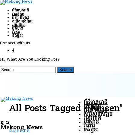
ព័ត៌មានជាតិ
សេដ្ឋកិច្ច
ជីវិត កម្សាន្ត
សន្តិសុខ​សង្គម
អន្តរជាតិ
បរិស្ថាន
វីដេអូ
ទស្សនៈ
Connect with us
Hi, What Are You Looking For?
ព័ត៌មានជាតិ
All Posts Tagged "hunsen"
សេដ្ឋកិច្ច
ជីវិត កម្សាន្ត
សន្តិសុខ​សង្គម
អន្តរជាតិ
បរិស្ថាន
វីដេអូ
Mekong News
ទស្សនៈ
ព័ត៌មានជាតិ